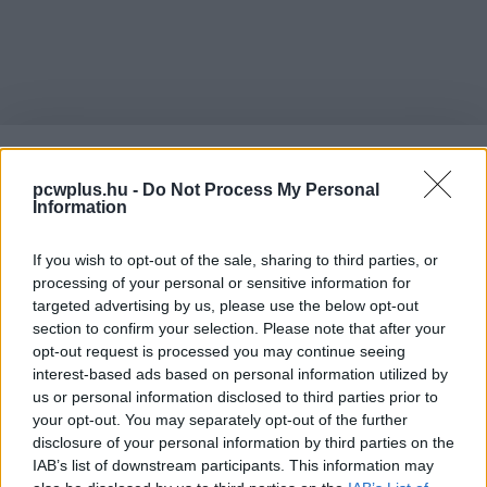
pcwplus.hu -
Do Not Process My Personal
LÉGY TE IS TAGJA
Information
If you wish to opt-out of the sale, sharing to third parties, or
A PCW MAX
processing of your personal or sensitive information for
targeted advertising by us, please use the below opt-out
section to confirm your selection. Please note that after your
KÖZÖSSÉGNEK
!
opt-out request is processed you may continue seeing
interest-based ads based on personal information utilized by
us or personal information disclosed to third parties prior to
your opt-out. You may separately opt-out of the further
A PCW nyomtatott magazin online térbe költözésével a
disclosure of your personal information by third parties on the
megjelenő tartalmak mennyisége nem csökken, de a
IAB’s list of downstream participants. This information may