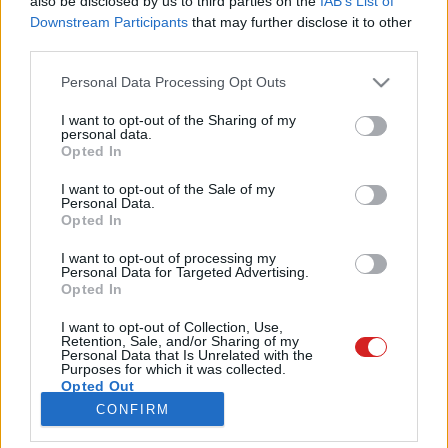
also be disclosed by us to third parties on the
IAB’s List of
szerkesztőség egyes szakmai anyagai csak a PCW Max
Downstream Participants
that may further disclose it to other
csomag előfizetői számára lesznek elérhetők. Ezeket a
third parties.
tartalmakat az előfizetők folyamatos bevonásával, az
igényeiket és visszajelzéseiket figyelembe véve állítjuk
Please note that this website/app uses one or more Google
Personal Data Processing Opt Outs
össze.
services and may gather and store information including but
not limited to your visit or usage behaviour. You may click to
I want to opt-out of the Sharing of my
A PCW Max csomagban számos extra tartalmat és
personal data.
grant or deny consent to Google and its third-party tags to
szolgáltatást biztosítunk. Ilyen például a teljes verziós
Opted In
use your data for below specified purposes in below Google
felhasználói szoftver minden hónapban, a személyre
consent section.
I want to opt-out of the Sale of my
szabott segítségnyújtás a Segélyvonal Extra keretein belül,
Personal Data.
IT-szótár, sőt, a PCW magazin havonta megjelenő, digitális
Opted In
kiadványa és az ESET HOME Security Essential, továbbá az
I want to opt-out of processing my
ESET Mobile Security védelmi szoftverek is elérhetők
Personal Data for Targeted Advertising.
minden előfizetett hónapban.
Opted In
Ez az oldal csak regisztrált felhasználóknak érhető el,
I want to opt-out of Collection, Use,
Retention, Sale, and/or Sharing of my
kérjük
jelentkezz be
vagy regisztrálj ingyenesen
PCW
Personal Data that Is Unrelated with the
fiókot
.
Purposes for which it was collected.
Opted Out
CONFIRM
Google consents
Bejelentkezés