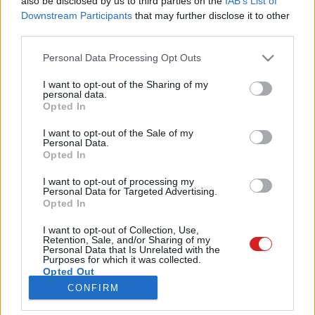
also be disclosed by us to third parties on the
IAB’s List of
szerkesztőség egyes szakmai anyagai csak a PCW Max
Downstream Participants
that may further disclose it to other
csomag előfizetői számára lesznek elérhetők. Ezeket a
third parties.
tartalmakat az előfizetők folyamatos bevonásával, az
igényeiket és visszajelzéseiket figyelembe véve állítjuk
Please note that this website/app uses one or more Google
Personal Data Processing Opt Outs
össze.
services and may gather and store information including but
not limited to your visit or usage behaviour. You may click to
I want to opt-out of the Sharing of my
A PCW Max csomagban számos extra tartalmat és
personal data.
grant or deny consent to Google and its third-party tags to
szolgáltatást biztosítunk. Ilyen például a teljes verziós
Opted In
use your data for below specified purposes in below Google
felhasználói szoftver minden hónapban, a személyre
consent section.
I want to opt-out of the Sale of my
szabott segítségnyújtás a Segélyvonal Extra keretein belül,
Personal Data.
IT-szótár, sőt, a PCW magazin havonta megjelenő, digitális
Opted In
kiadványa és az ESET HOME Security Essential, továbbá az
I want to opt-out of processing my
ESET Mobile Security védelmi szoftverek is elérhetők
Personal Data for Targeted Advertising.
minden előfizetett hónapban.
Opted In
Ez az oldal csak regisztrált felhasználóknak érhető el,
I want to opt-out of Collection, Use,
Retention, Sale, and/or Sharing of my
kérjük
jelentkezz be
vagy regisztrálj ingyenesen
PCW
Personal Data that Is Unrelated with the
fiókot
.
Purposes for which it was collected.
Opted Out
CONFIRM
Google consents
Bejelentkezés