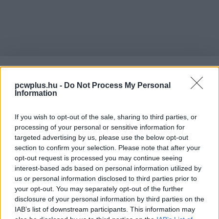
pcwplus.hu -
Do Not Process My Personal
LÉGY TE IS TAGJA
Information
If you wish to opt-out of the sale, sharing to third parties, or
A PCW MAX
processing of your personal or sensitive information for
targeted advertising by us, please use the below opt-out
section to confirm your selection. Please note that after your
KÖZÖSSÉGNEK
!
opt-out request is processed you may continue seeing
interest-based ads based on personal information utilized by
us or personal information disclosed to third parties prior to
your opt-out. You may separately opt-out of the further
A PCW nyomtatott magazin online térbe költözésével a
disclosure of your personal information by third parties on the
megjelenő tartalmak mennyisége nem csökken, de a
IAB’s list of downstream participants. This information may