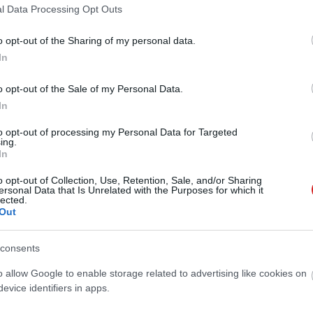
l Data Processing Opt Outs
 is.
o opt-out of the Sharing of my personal data.
 lista, ezekre a mobilokra érkezik meg
In
id 17
5 12:36
o opt-out of the Sale of my Personal Data.
iaomi, Sony, Pixel, Nothing satöbbi. Azt is megmutatjuk,
In
ncs a listán a mobilod.
to opt-out of processing my Personal Data for Targeted
ing.
 gaming funkcióval bővül az Android
In
8 13:35
o opt-out of Collection, Use, Retention, Sale, and/or Sharing
atjuk, hogyan szeretnénk irányítani játékainkat.
ersonal Data that Is Unrelated with the Purposes for which it
lected.
Out
17 helyetted gyomlálja ki a felesleges
consents
et
o allow Google to enable storage related to advertising like cookies on
4 09:32
evice identifiers in apps.
nia az iOS-nek az Androidtól: hamarosan csak a tényleg
fognak megzavarni - minden mást a rendszer elintéz