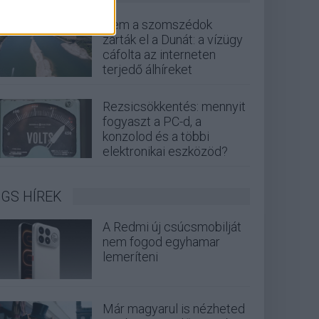
Nem a szomszédok
zárták el a Dunát: a vízügy
cáfolta az interneten
terjedő álhíreket
Rezsicsökkentés: mennyit
fogyaszt a PC-d, a
konzolod és a többi
elektronikai eszközöd?
GS HÍREK
A Redmi új csúcsmobilját
nem fogod egyhamar
lemeríteni
Már magyarul is nézheted