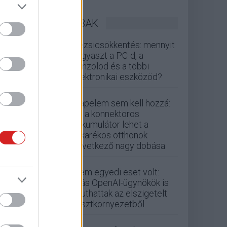
LEGOLVASOTTABBAK
Rezsicsökkentés: mennyit
fogyaszt a PC-d, a
konzolod és a többi
elektronikai eszközöd?
Napelem sem kell hozzá:
ez a konnektoros
akkumulátor lehet a
takarékos otthonok
következő nagy dobása
Nem egyedi eset volt:
más OpenAI-ügynökök is
kijuthattak az elszigetelt
tesztkörnyezetből