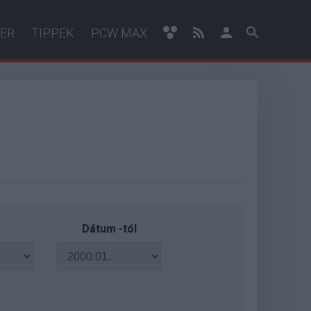
ER
TIPPEK
PCW MAX
Dátum -tól