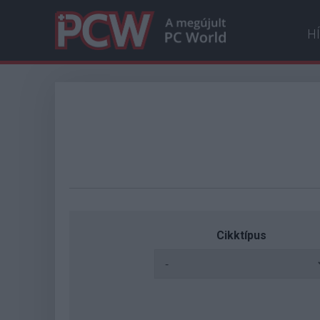
H
Cikktípus