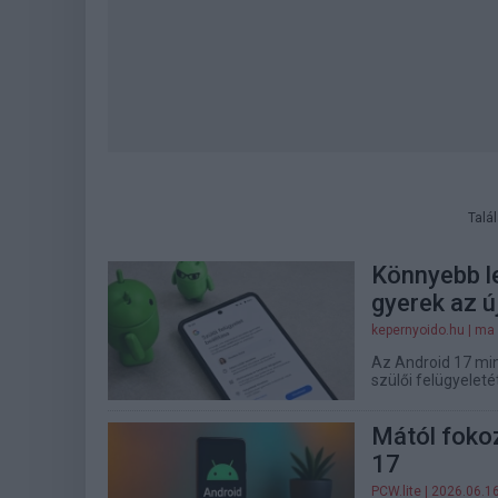
Talá
Könnyebb le
gyerek az ú
kepernyoido.hu
| ma
Az Android 17 mind
szülői felügyeletét
Mától fokoz
17
PCW.lite
| 2026.06.1