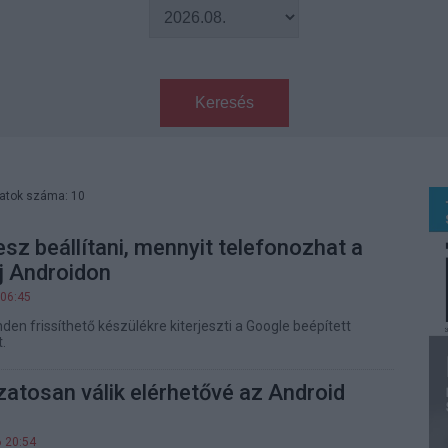
Keresés
latok száma: 10
sz beállítani, mennyit telefonozhat a
j Androidon
 06:45
en frissíthető készülékre kiterjeszti a Google beépített
.
atosan válik elérhetővé az Android
6 20:54