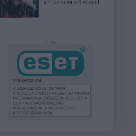
az Ebenezer előzetesét
Hirdetés