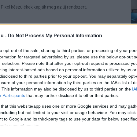
 Pixel készülékek kapják meg az új rendszert.
végre elkezdi összekötni a saját
u -
Do Not Process My Personal Information
0 22:30
 jön a Continue On funkció.
to opt-out of the sale, sharing to third parties, or processing of your per
formation for targeted advertising by us, please use the below opt-out s
r selection. Please note that after your opt-out request is processed y
st tényleg ezt szeretnéd csinálni?
eing interest-based ads based on personal information utilized by us or
disclosed to third parties prior to your opt-out. You may separately opt-
3 18:13
losure of your personal information by third parties on the IAB’s list of
se Point funkciója 10 másodperces fekvőrendőrt tesz
. This information may also be disclosed by us to third parties on the
IA
élküli görgetés közé. Nem nagy dolog, de legalább
Participants
that may further disclose it to other third parties.
 that this website/app uses one or more Google services and may gath
 a tartalomgyártók életét az Android
including but not limited to your visit or usage behaviour. You may click 
 to Google and its third-party tags to use your data for below specifi
ogle consent section.
3 14:33
t kínál majd harmadik felektől származó appokkal