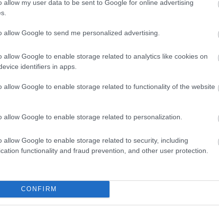
o allow my user data to be sent to Google for online advertising
s.
a az Android 17 úgy kinézni mint az
to allow Google to send me personalized advertising.
or az Apple-nek sem jött be?
8 06:33
o allow Google to enable storage related to analytics like cookies on
evice identifiers in apps.
sző, elmosott rétegekkel frissítheti a rendszert. Hol is
et?
o allow Google to enable storage related to functionality of the website
 Android átvesz pár cseppet az iOS
üvegéből
o allow Google to enable storage related to personalization.
7 13:02
 érkezett képek szerint a Google összeházasítja a Material
o allow Google to enable storage related to security, including
zel.
cation functionality and fraud prevention, and other user protection.
CONFIRM