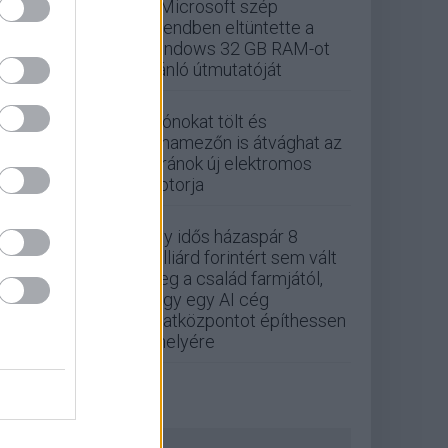
A Microsoft szép
csendben eltüntette a
Windows 32 GB RAM-ot
ajánló útmutatóját
Drónokat tölt és
aknamezőn is átvághat az
ukránok új elektromos
motorja
Egy idős házaspár 8
milliárd forintért sem vált
meg a család farmjától,
hogy egy AI cég
adatközpontot építhessen
a helyére
ZÖLD PÁLYA