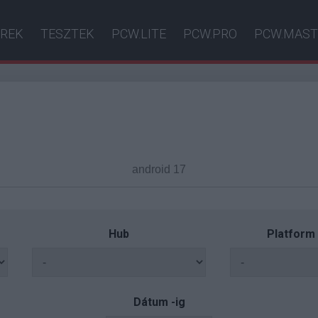
ÍREK
TESZTEK
PCW.LITE
PCW.PRO
PCW.MAST
Hub
Platform
Dátum -ig