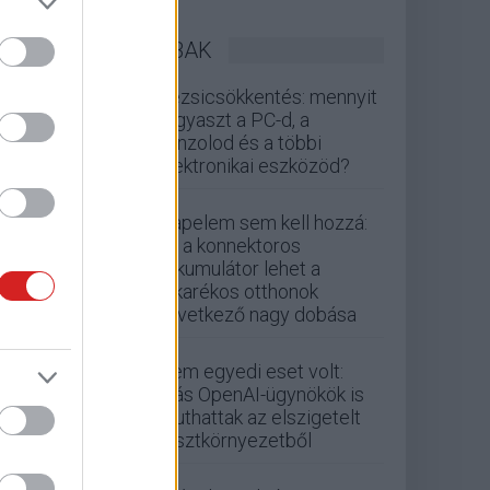
LEGOLVASOTTABBAK
Rezsicsökkentés: mennyit
fogyaszt a PC-d, a
konzolod és a többi
elektronikai eszközöd?
Napelem sem kell hozzá:
ez a konnektoros
akkumulátor lehet a
takarékos otthonok
következő nagy dobása
Nem egyedi eset volt:
más OpenAI-ügynökök is
kijuthattak az elszigetelt
tesztkörnyezetből