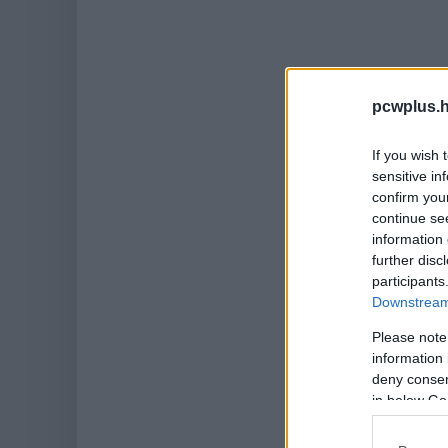
pcwplus.h
If you wish 
sensitive in
confirm you
continue se
information 
further disc
participants
Downstream 
Please note
information 
deny consent
in below Go