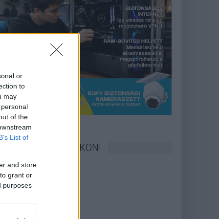
sonal or
ection to
ou may
 personal
out of the
 downstream
B’s List of
KÖVESS FACEBOOKON!
er and store
to grant or
ed purposes