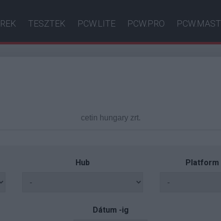
ÍREK
TESZTEK
PCW.LITE
PCW.PRO
PCW.MAST
Hub
Platform
Dátum -ig