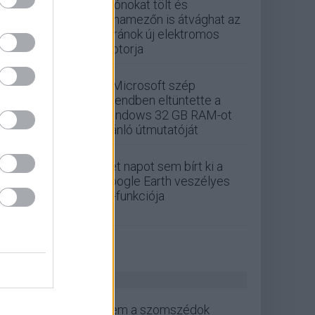
Drónokat tölt és
aknamezőn is átvághat az
ukránok új elektromos
motorja
A Microsoft szép
csendben eltüntette a
Windows 32 GB RAM-ot
ajánló útmutatóját
Két napot sem bírt ki a
Google Earth veszélyes
AI-funkciója
ZÖLD PÁLYA
Nem a szomszédok