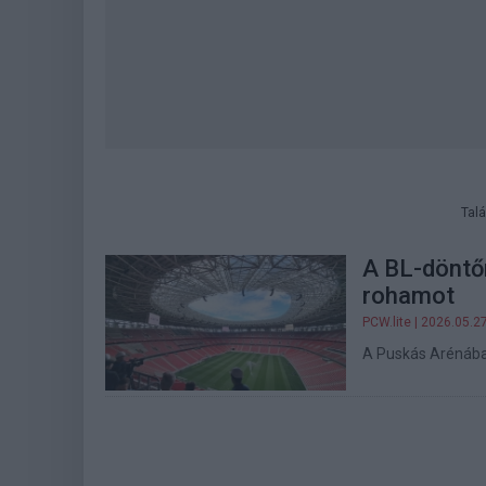
Talá
A BL-döntőn
rohamot
PCW.lite
| 2026.05.2
A Puskás Arénába