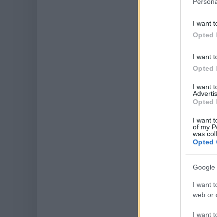
Persona
I want t
Opted 
I want t
Opted 
I want 
Advertis
Opted 
I want t
of my P
was col
Opted 
Google 
I want t
web or d
I want t