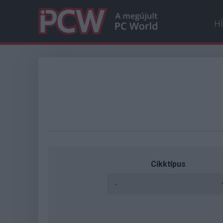
H
Cikktípus