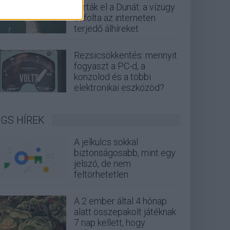
zárták el a Dunát: a vízügy
cáfolta az interneten
terjedő álhíreket
Rezsicsökkentés: mennyit
fogyaszt a PC-d, a
konzolod és a többi
elektronikai eszközöd?
GS HÍREK
A jelkulcs sokkal
biztonságosabb, mint egy
jelszó, de nem
feltörhetetlen
A 2 ember által 4 hónap
alatt összepakolt játéknak
7 nap kellett, hogy