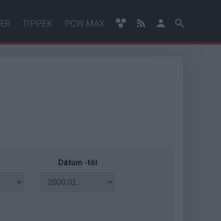
ER
TIPPEK
PCW MAX
Dátum -tól