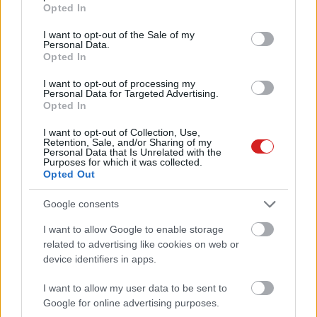
grant or deny consent to Google and its third-party tags to
Opted In
use your data for below specified purposes in below Google
consent section.
I want to opt-out of the Sale of my
Personal Data.
Opted In
I want to opt-out of processing my
Personal Data for Targeted Advertising.
Opted In
KÖVESS FACEBOOKON!
I want to opt-out of Collection, Use,
Retention, Sale, and/or Sharing of my
Personal Data that Is Unrelated with the
Purposes for which it was collected.
Opted Out
Google consents
I want to allow Google to enable storage
related to advertising like cookies on web or
LEGOLVASOTTABBAK
device identifiers in apps.
Rezsicsökkentés: mennyit fogyaszt a
PC-d, a konzolod és a többi
I want to allow my user data to be sent to
elektronikai eszközöd?
Google for online advertising purposes.