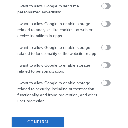
I want to allow Google to send me
personalized advertising.
Napelem sem kell hozzá: ez a
I want to allow Google to enable storage
konnektoros akkumulátor lehet a
takarékos otthonok következő nagy
related to analytics like cookies on web or
dobása
device identifiers in apps.
I want to allow Google to enable storage
related to functionality of the website or app.
Nem egyedi eset volt: más OpenAI-
ügynökök is kijuthattak az elszigetelt
I want to allow Google to enable storage
tesztkörnyezetből
related to personalization.
I want to allow Google to enable storage
related to security, including authentication
A Microsoft szép csendben eltüntette
functionality and fraud prevention, and other
a Windows 32 GB RAM-ot ajánló
user protection.
útmutatóját
CONFIRM