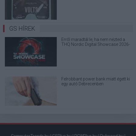
elektronikai eszközöd?
GS HÍREK
Erről maradtál le, ha nem nézted a
THQ Nordic Digital Showcase 2026-
ot
Felrobbant power bank miatt égett ki
egy autó Debrecenben