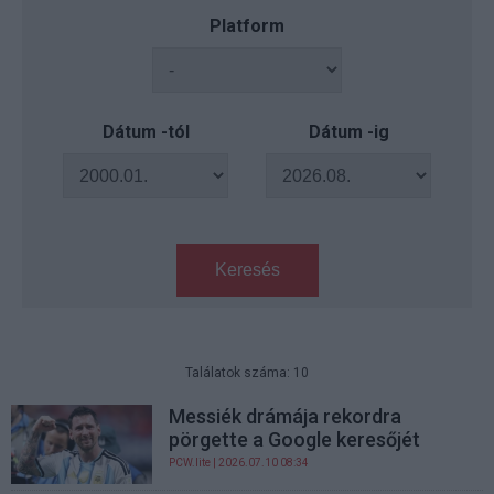
Platform
Dátum -tól
Dátum -ig
Keresés
Találatok száma: 10
Messiék drámája rekordra
pörgette a Google keresőjét
PCW.lite
| 2026.07.10 08:34