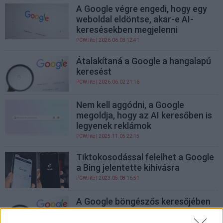
A Google végre engedi, hogy egy
weboldal eldöntse, akar-e AI-
keresésekben megjelenni
PCW.lite
| 2026.06.03 12:41
Átalakítaná a Google a hangalapú
keresést
PCW.lite
| 2026.06.02 21:16
Nem kell aggódni, a Google
megoldja, hogy az AI keresőben is
legyenek reklámok
PCW.lite
| 2025.11.05 22:15
Tiktokosodással felelhet a Google
a Bing jelentette kihívásra
PCW.lite
| 2023.05.08 16:51
A Google böngészős keresőjében
mostantól könnyebben
megtalálhatod, amit keresel