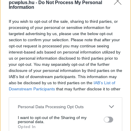
pcwplus.hu -
Do Not Process My Personal
PCW.lite
| 2022.08.06 14:39
Information
Trösztellenes vizsgálat fenyegeti
If you wish to opt-out of the sale, sharing to third parties, or
a Google keresőjét
processing of your personal or sensitive information for
PCW.lite
| 2020.06.06 09:59
targeted advertising by us, please use the below opt-out
section to confirm your selection. Please note that after your
Kiküszöbölte a mobilok
opt-out request is processed you may continue seeing
keresőjének hibáját a Google
interest-based ads based on personal information utilized by
Közösség
| 2014.06.05 14:38
us or personal information disclosed to third parties prior to
your opt-out. You may separately opt-out of the further
Hogyan tüntessük el a
disclosure of your personal information by third parties on the
Facebookot a Google
IAB’s list of downstream participants. This information may
keresőjéből?
also be disclosed by us to third parties on the
IAB’s List of
Szoftver
| 2013.05.16 15:30
Downstream Participants
that may further disclose it to other
third parties.
Több ezer weblapot támadtak
Please note that this website/app uses one or more Google
meg
Personal Data Processing Opt Outs
services and may gather and store information including but
Közélet
| 2012.04.21 09:05
not limited to your visit or usage behaviour. You may click to
I want to opt-out of the Sharing of my
personal data.
grant or deny consent to Google and its third-party tags to
Opted In
use your data for below specified purposes in below Google