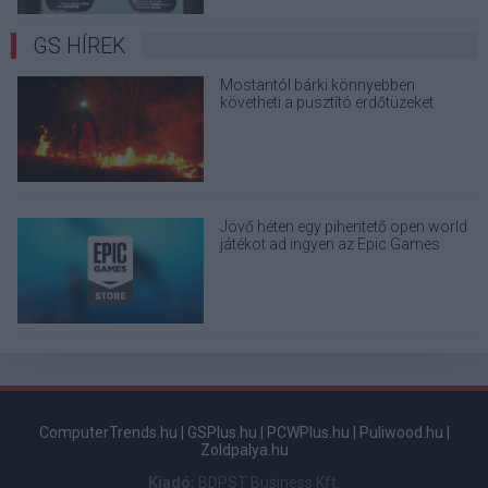
GS HÍREK
Mostantól bárki könnyebben
követheti a pusztító erdőtüzeket
Európa ingyenes műholdas
szolgáltatásával
Jövő héten egy pihentető open world
játékot ad ingyen az Epic Games
Store
ComputerTrends.hu
|
GSPlus.hu
|
PCWPlus.hu
|
Puliwood.hu
|
Zoldpalya.hu
Kiadó:
BDPST Business Kft.