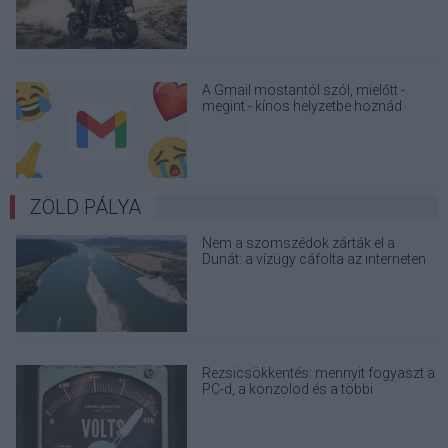
A Gmail mostantól szól, mielőtt -
megint - kínos helyzetbe hoznád
magad
ZÖLD PÁLYA
Nem a szomszédok zárták el a
Dunát: a vízügy cáfolta az interneten
terjedő álhíreket
Rezsicsökkentés: mennyit fogyaszt a
PC-d, a konzolod és a többi
elektronikai eszközöd?