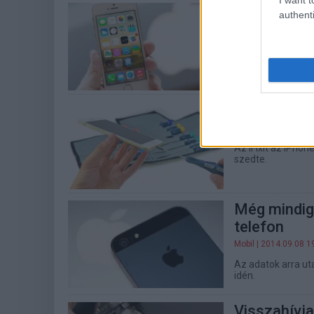
Fillérekre 
authenti
Mobil
| 2015.12.15 0
Indiában komoly á
Máris szétk
Mobil
| 2014.09.19 1
Az iFixit az iPhon
szedte.
Még mindig
telefon
Mobil
| 2014.09.08 1
Az adatok arra ut
idén.
Visszahívja