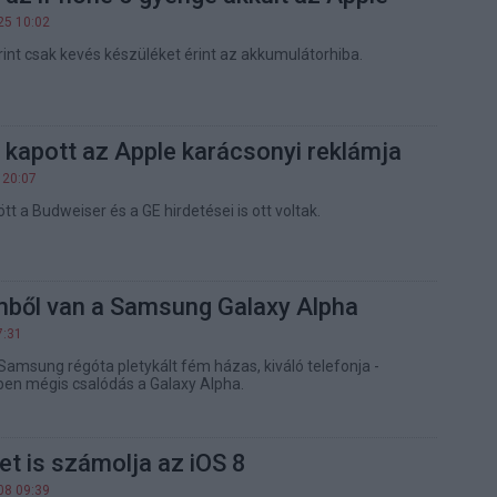
25 10:02
int csak kevés készüléket érint az akkumulátorhiba.
kapott az Apple karácsonyi reklámja
 20:07
t a Budweiser és a GE hirdetései is ott voltak.
mből van a Samsung Galaxy Alpha
7:31
amsung régóta pletykált fém házas, kiváló telefonja -
en mégis csalódás a Galaxy Alpha.
et is számolja az iOS 8
08 09:39