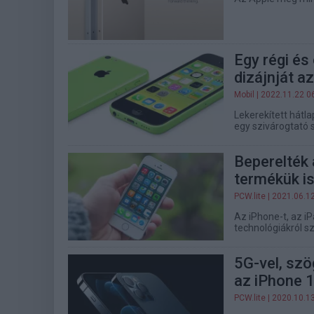
Egy régi és
dizájnját a
Mobil
| 2022.11.22 0
Lekerekített hátla
egy szivárogtató s
Beperelték 
termékük i
PCW.lite
| 2021.06.1
Az iPhone-t, az iP
technológiákról s
5G-vel, szö
az iPhone 
PCW.lite
| 2020.10.1