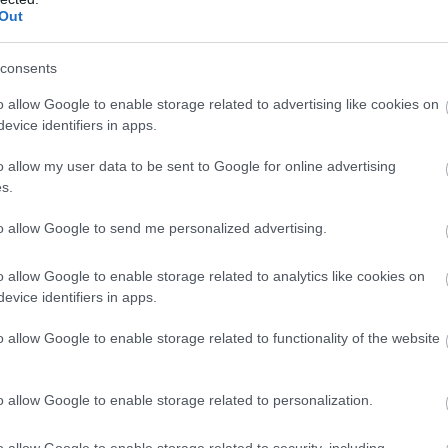
Out
zközt vettünk az iPhone-hackeléshez
 13:01
consents
egosztják a titkaikat az Apple-lel.
o allow Google to enable storage related to advertising like cookies on
evice identifiers in apps.
o allow my user data to be sent to Google for online advertising
én jön az iPhone 5se és az iPad Air 3
s.
9:35
to allow Google to send me personalized advertising.
e viszont tovább kell majd várni.
o allow Google to enable storage related to analytics like cookies on
evice identifiers in apps.
ül jöhet a legújabb iPhone
o allow Google to enable storage related to functionality of the website
7:30
jelzőt kaphat az iPhone 5s közvetlen utódja.
o allow Google to enable storage related to personalization.
o allow Google to enable storage related to security, including