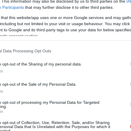
stagabbak az új iPhone-ok, még az akkumulátoruk is
. This information may also be disclosed by us to third parties on the
IA
e X pedig vastagabb, mint egy iPhone 5.
Participants
that may further disclose it to other third parties.
 that this website/app uses one or more Google services and may gath
elefonálni az iPhone-okkal
including but not limited to your visit or usage behaviour. You may click 
0:04
 to Google and its third-party tags to use your data for below specifi
iPhone 6S és iPhone 5S készüléken fagy le a Telefon app.
ogle consent section.
l Data Processing Opt Outs
 az iOS 10 nyilvános bétája
o opt-out of the Sharing of my personal data.
8 12:00
In
ne 5 kell a rendszer kipróbálásához.
o opt-out of the Sale of my Personal Data.
In
törik az iPhone 6-ot is
to opt-out of processing my Personal Data for Targeted
ing.
1:01
In
erei hamarosan sikerrel járnak az újabb készüléken is.
o opt-out of Collection, Use, Retention, Sale, and/or Sharing
ersonal Data that Is Unrelated with the Purposes for which it
lected.