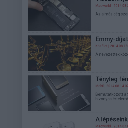
Macworld
| 2014.08.
Az almás cég szer
Emmy-díjat 
Közélet
| 2014.08.18
A nevezettek közöt
Tényleg fé
Mobil
| 2014.08.14 0
Bemutatkozott a S
bizonyos értelemb
A lépéseink
Macworld
| 2014.07.