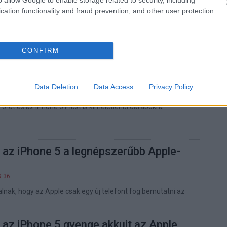
csökken az iPhone 5S ára
cation functionality and fraud prevention, and other user protection.
9:02
rcsökkentéssel próbál piacot szerezni magának az Apple.
CONFIRM
apták az új iPhone-okat
Data Deletion
Data Access
Privacy Policy
9:18
e 6-ot és az iPhone 6 Plust is kíméletlenül darabokra
 az iPhone 5 a legnépszerűbb Apple-
9:36
alnak, hogy az Apple csak egy új telefont fog bemutatni az
 az iPhone 5 gyenge akkuit az Apple