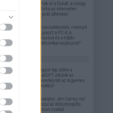
zárták el a Dunát: a vízügy
cáfolta az interneten
terjedő álhíreket
Rezsicsökkentés: mennyit
fogyaszt a PC-d, a
konzolod és a többi
elektronikai eszközöd?
GS HÍREK
Nagyot lép előre a
ChatGPT, eltűnik az
üzenetkorlát az ingyenes
fiókokból
Hivatalos: Jim Carrey-vel
készül az élőszereplős
Jetson család