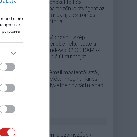
B’s List of
Drónokat tölt és
aknamezőn is átvághat az
ukránok új elektromos
er and store
motorja
to grant or
ed purposes
A Microsoft szép
csendben eltüntette a
Windows 32 GB RAM-ot
ajánló útmutatóját
A Gmail mostantól szól,
mielőtt - megint - kínos
helyzetbe hoznád magad
ZÖLD PÁLYA
Nem a szomszédok