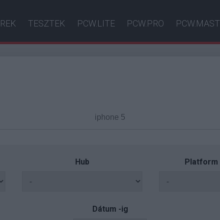
ÍREK
TESZTEK
PCW.LITE
PCW.PRO
PCW.MAST
Hub
Platform
Dátum -ig