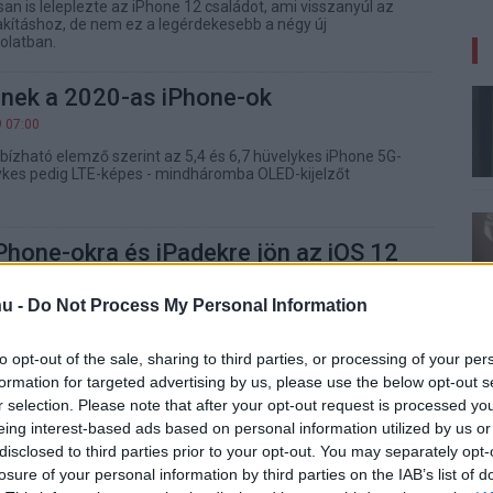
an is leleplezte az iPhone 12 családot, ami visszanyúl az
lakításhoz, de nem ez a legérdekesebb a négy új
olatban.
znek a 2020-as iPhone-ok
9 07:00
ízható elemző szerint az 5,4 és 6,7 hüvelykes iPhone 5G-
elykes pedig LTE-képes - mindháromba OLED-kijelzőt
Phone-okra és iPadekre jön az iOS 12
8 16:30
u -
Do Not Process My Personal Information
avúrt hajt végre az iOS 12-vel, hiszen a közel 5 éves iPhone
új rendszert.
to opt-out of the sale, sharing to third parties, or processing of your per
formation for targeted advertising by us, please use the below opt-out s
az iPhone 8 és az iPhone 8 Plus
r selection. Please note that after your opt-out request is processed y
eing interest-based ads based on personal information utilized by us or
disclosed to third parties prior to your opt-out. You may separately opt-
6 13:00
losure of your personal information by third parties on the IAB’s list of