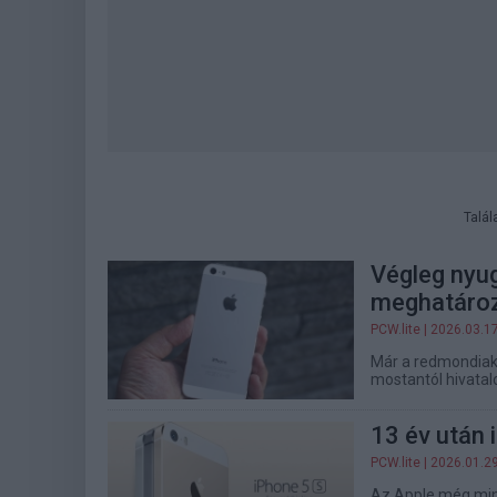
Talál
Végleg nyug
meghatároz
PCW.lite
| 2026.03.1
Már a redmondiak 
mostantól hivatal
13 év után 
PCW.lite
| 2026.01.2
Az Apple még mind