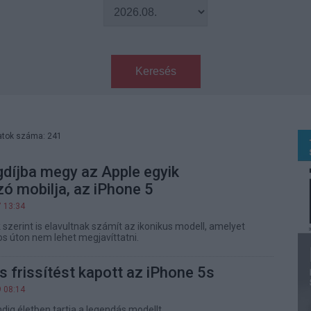
Keresés
atok száma: 241
díjba megy az Apple egyik
ó mobilja, az iPhone 5
7 13:34
szerint is elavultnak számít az ikonikus modell, amelyet
os úton nem lehet megjavíttatni.
is frissítést kapott az iPhone 5s
9 08:14
ig életben tartja a legendás modellt.