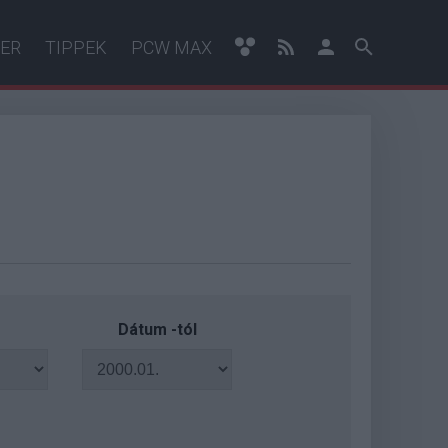
ER
TIPPEK
PCW MAX
Dátum -tól