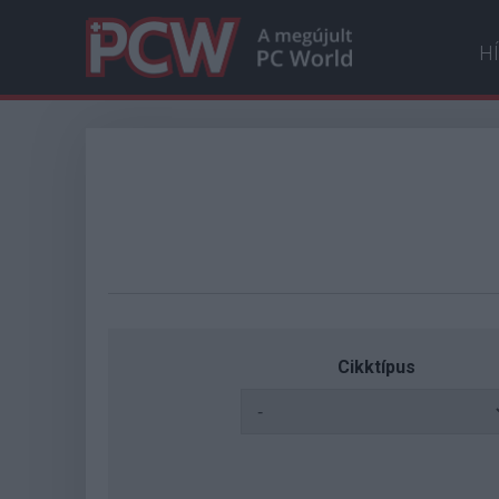
H
Cikktípus