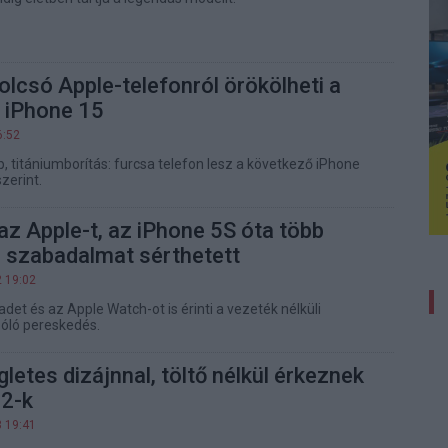
 olcsó Apple-telefonról örökölheti a
z iPhone 15
6:52
p, titániumborítás: furcsa telefon lesz a következő iPhone
zerint.
az Apple-t, az iPhone 5S óta több
s szabadalmat sérthetett
2 19:02
adet és az Apple Watch-ot is érinti a vezeték nélküli
zóló pereskedés.
gletes dizájnnal, töltő nélkül érkeznek
12-k
3 19:41