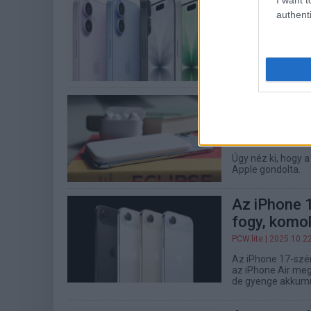
Tim Cook az
authenti
az iPhone 1
PCW.lite
| 2025.10.3
A vezető szerint 
17 és Pro modellek
Annyira nem
cég visszaf
PCW.lite
| 2025.10.2
Úgy néz ki, hogy a
Apple gondolta.
Az iPhone 1
fogy, komol
PCW.lite
| 2025.10.2
Az iPhone 17-széri
az iPhone Air meg
de gyenge akkumu