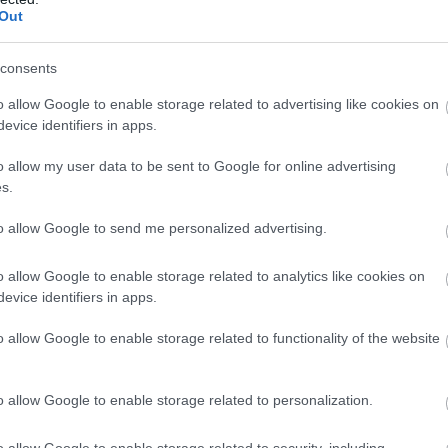
Out
 iPhone Air – az Apple lefújta a 2026-
t
consents
1 08:25
dell második generációja csak az iPhone 18 Pro és az
o allow Google to enable storage related to advertising like cookies on
elzős iPhone után kerülhet piacra.
evice identifiers in apps.
ge 70 teszt – féláron tiéd lehet az
o allow my user data to be sent to Google for online advertising
s.
Phone Air
8 10:03
to allow Google to send me personalized advertising.
s és modern az új Edge 70, ami minden tekintetben
trendekbe. Na persze akadnak kompromisszumok is.
o allow Google to enable storage related to analytics like cookies on
evice identifiers in apps.
 iPhone Air orvosolhatja az első
etőbb problémáját
o allow Google to enable storage related to functionality of the website
7 06:22
t az Apple már dolgozik is a második generáción.
o allow Google to enable storage related to personalization.
o allow Google to enable storage related to security, including