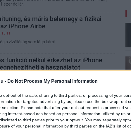
1 ezer dollár.
nituning, és máris belemegy a fizikai
az iPhone Airbe
3 18:11
ég a vízállóság sem látja kárát.
s funkció nélkül érkezhet az iPhone
egnehezítheti a használatot
6 18:05
u -
Do Not Process My Personal Information
 kapcsán is felmerültek problémák emiatt, de az Apple
ál.
to opt-out of the sale, sharing to third parties, or processing of your per
ek meg, ha a jövőben nem láttok sok
formation for targeted advertising by us, please use the below opt-out s
r selection. Please note that after your opt-out request is processed y
 telefont
eing interest-based ads based on personal information utilized by us or
8 12:47
disclosed to third parties prior to your opt-out. You may separately opt-
z iPhone Air relatív buktája átgondoltatta a piaccal a
losure of your personal information by third parties on the IAB’s list of
ájnt.