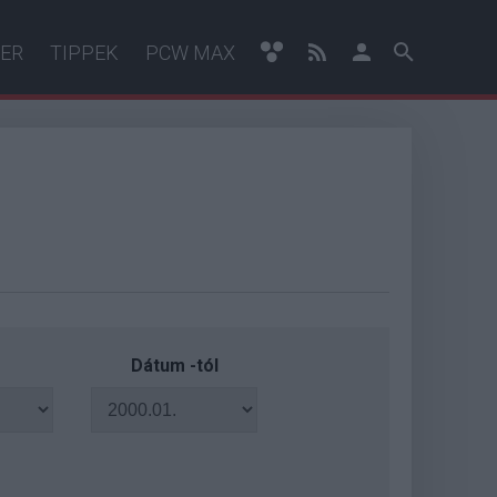
ER
TIPPEK
PCW MAX
Dátum -tól