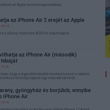
üléseit az Apple terveivel kapcsolatban.
tja az iPhone Air 2 erejét az Apple
3 09:14
rint a vékony mobil nem A20 Pro chipet kapna.
víthatja az iPhone Air (második)
hibáját
1 21:45
tudni, hogy a legproblémásabb részével is kezd-e valamit,
következő iterációja kaphat egy második kamerát.
arany, gyöngyház és borjúbőr, ennyibe
s iPhone Air
3 15:18
példányt készített az Art Nouveau ihlette iPhone 17 Airből,