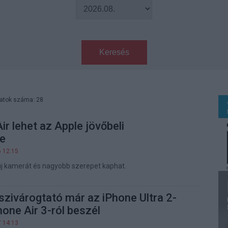
Keresés
latok száma: 28
ir lehet az Apple jövőbeli
je
6 12:15
j kamerát és nagyobb szerepet kaphat.
szivárogtató már az iPhone Ultra 2-
hone Air 3-ról beszél
7 14:13