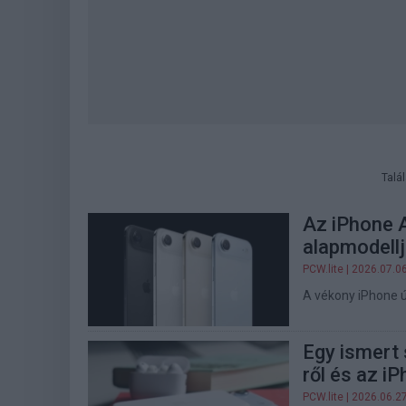
Talá
Az iPhone A
alapmodell
PCW.lite
| 2026.07.0
A vékony iPhone ú
Egy ismert 
ről és az iP
PCW.lite
| 2026.06.2