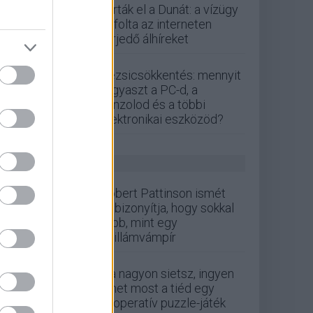
zárták el a Dunát: a vízügy
cáfolta az interneten
terjedő álhíreket
Rezsicsökkentés: mennyit
fogyaszt a PC-d, a
konzolod és a többi
elektronikai eszközöd?
GS HÍREK
Robert Pattinson ismét
bebizonyítja, hogy sokkal
több, mint egy
csillámvámpír
Ha nagyon sietsz, ingyen
lehet most a tiéd egy
kooperatív puzzle-játék