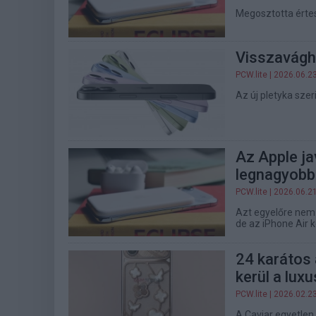
Megosztotta értes
Visszavágha
PCW.lite
| 2026.06.2
Az új pletyka sze
Az Apple ja
legnagyobb 
PCW.lite
| 2026.06.2
Azt egyelőre nem 
de az iPhone Air 
24 karátos 
kerül a luxu
PCW.lite
| 2026.02.2
A Caviar egyetlen 