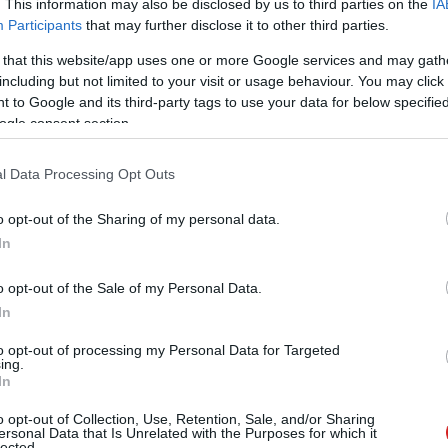
. This information may also be disclosed by us to third parties on the
IA
Participants
that may further disclose it to other third parties.
iPhone Air egyik kulcstervezője
 that this website/app uses one or more Google services and may gath
0 14:18
including but not limited to your visit or usage behaviour. You may click 
jner hagyja el az Apple-t, Abidur Chowdhury személyében
 to Google and its third-party tags to use your data for below specifi
 arcát veszíti el a cég.
ogle consent section.
l Data Processing Opt Outs
kihagy egy évet az iPhone Air, nem lesz
odell
o opt-out of the Sharing of my personal data.
7 21:57
In
ítési ciklust tervez a vékony változat számára.
o opt-out of the Sale of my Personal Data.
In
6e-vel is mellényúlhatott az Apple
to opt-out of processing my Personal Data for Targeted
4 19:58
ing.
In
one Airhez hasonlóan az olcsóbb iPhone 16e sem talált
a a potenciális vásárlók körében.
o opt-out of Collection, Use, Retention, Sale, and/or Sharing
ersonal Data that Is Unrelated with the Purposes for which it
lected.