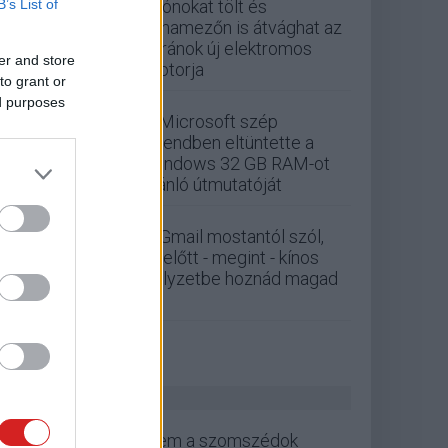
B’s List of
Drónokat tölt és
aknamezőn is átvághat az
ukránok új elektromos
er and store
motorja
to grant or
ed purposes
A Microsoft szép
csendben eltüntette a
Windows 32 GB RAM-ot
ajánló útmutatóját
A Gmail mostantól szól,
mielőtt - megint - kínos
helyzetbe hoznád magad
ZÖLD PÁLYA
Nem a szomszédok