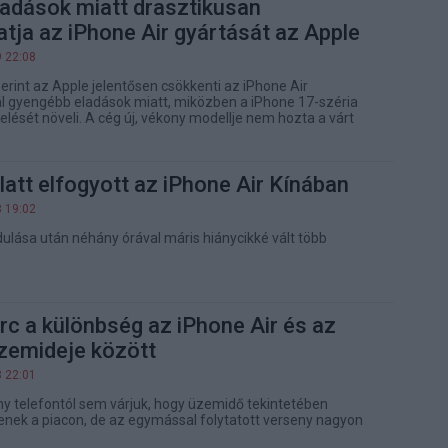
ladások miatt drasztikusan
tja az iPhone Air gyártását az Apple
9 22:08
erint az Apple jelentősen csökkenti az iPhone Air
ál gyengébb eladások miatt, miközben a iPhone 17-széria
lését növeli. A cég új, vékony modellje nem hozta a várt
alatt elfogyott az iPhone Air Kínában
8 19:02
dulása után néhány órával máris hiánycikké vált több
rc a különbség az iPhone Air és az
zemideje között
8 22:01
y telefontól sem várjuk, hogy üzemidő tekintetében
enek a piacon, de az egymással folytatott verseny nagyon