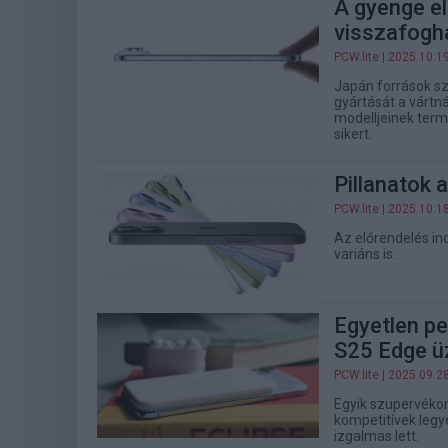
A gyenge e
visszafogha
PCW.lite
| 2025.10.1
Japán források sz
gyártását a vártn
modelljeinek terme
sikert.
Pillanatok 
PCW.lite
| 2025.10.1
Az előrendelés in
variáns is.
Egyetlen pe
S25 Edge ü
PCW.lite
| 2025.09.2
Egyik szupervékon
kompetitívek legy
izgalmas lett.