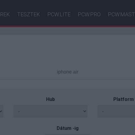
ÍREK
TESZTEK
PCW.LITE
PCW.PRO
PCW.MAST
Hub
Platform
Dátum -ig