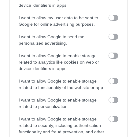
device identifiers in apps.
I want to allow my user data to be sent to
Google for online advertising purposes.
LEGOLVASOTTABBAK
I want to allow Google to send me
Napelem sem kell hozzá: ez a
personalized advertising.
konnektoros akkumulátor lehet a
takarékos otthonok következő nagy
I want to allow Google to enable storage
dobása
related to analytics like cookies on web or
device identifiers in apps.
I want to allow Google to enable storage
A Microsoft szép csendben eltüntette
a Windows 32 GB RAM-ot ajánló
related to functionality of the website or app.
útmutatóját
I want to allow Google to enable storage
related to personalization.
I want to allow Google to enable storage
Egy idős házaspár 8 milliárd forintért
related to security, including authentication
sem vált meg a család farmjától,
hogy egy AI cég adatközpontot
functionality and fraud prevention, and other
építhessen a helyére