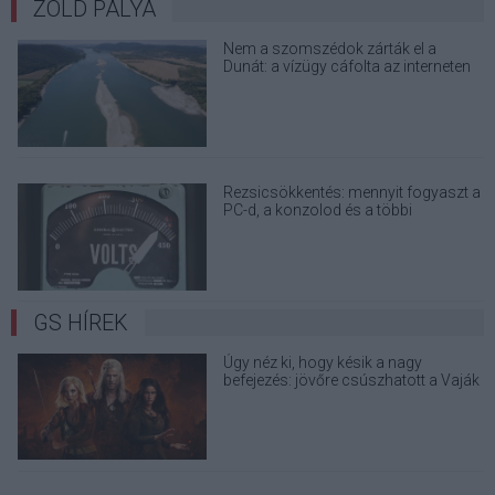
ZÖLD PÁLYA
Nem a szomszédok zárták el a
Dunát: a vízügy cáfolta az interneten
terjedő álhíreket
Rezsicsökkentés: mennyit fogyaszt a
PC-d, a konzolod és a többi
elektronikai eszközöd?
GS HÍREK
Úgy néz ki, hogy késik a nagy
befejezés: jövőre csúszhatott a Vaják
5. évada