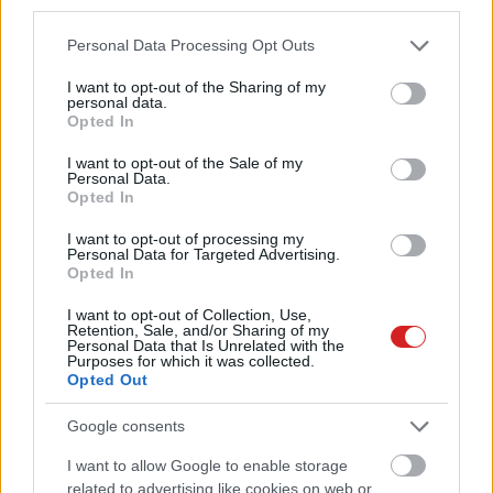
third parties.
Please note that this website/app uses one or more Google
Personal Data Processing Opt Outs
services and may gather and store information including but
not limited to your visit or usage behaviour. You may click to
I want to opt-out of the Sharing of my
personal data.
grant or deny consent to Google and its third-party tags to
Opted In
use your data for below specified purposes in below Google
consent section.
I want to opt-out of the Sale of my
Personal Data.
Opted In
I want to opt-out of processing my
Personal Data for Targeted Advertising.
Opted In
I want to opt-out of Collection, Use,
Retention, Sale, and/or Sharing of my
Personal Data that Is Unrelated with the
Purposes for which it was collected.
Opted Out
KÖVESS FACEBOOKON!
Google consents
I want to allow Google to enable storage
related to advertising like cookies on web or