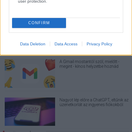
user protection.
CONFIRM
Drónokat tölt és aknamezőn is
átvághat az ukránok új elektromos
motorja
Data Deletion
Data Access
Privacy Policy
A Gmail mostantól szól, mielőtt -
megint - kínos helyzetbe hoznád
magad
Nagyot lép előre a ChatGPT, eltűnik az
üzenetkorlát az ingyenes fiókokból