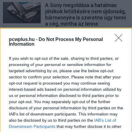
A Sony megoldása a hatalmas
játékok letöltésére nem újdonság,
bármennyire is szeretne úgy tenni
a cég, mintha az lenne
PCW.lite
| 2026.02.14 17:02
pcwplus.hu -
Do Not Process My Personal
Sony: a világ még nem kész a csak
Information
digitális konzolokra
Hardver
| 2011.10.10 16:26
If you wish to opt-out of the sale, sharing to third parties, or
processing of your personal or sensitive information for
targeted advertising by us, please use the below opt-out
section to confirm your selection. Please note that after your
opt-out request is processed you may continue seeing
interest-based ads based on personal information utilized by
us or personal information disclosed to third parties prior to
your opt-out. You may separately opt-out of the further
disclosure of your personal information by third parties on the
IAB’s list of downstream participants. This information may
also be disclosed by us to third parties on the
IAB’s List of
Downstream Participants
that may further disclose it to other