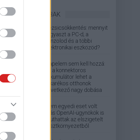
LEGOLVASOTTABBAK
Rezsicsökkentés: mennyit
fogyaszt a PC-d, a
konzolod és a többi
elektronikai eszközöd?
Napelem sem kell hozzá:
ez a konnektoros
akkumulátor lehet a
takarékos otthonok
következő nagy dobása
Nem egyedi eset volt:
más OpenAI-ügynökök is
kijuthattak az elszigetelt
tesztkörnyezetből