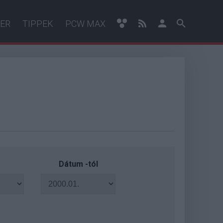
ER
TIPPEK
PCW MAX
Dátum -tól