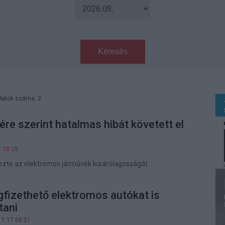
Keresés
latok száma: 2
e szerint hatalmas hibát követett el
7 10:25
ezte az elektromos járművek kizárólagosságát.
izethető elektromos autókat is
tani
11.17 08:51