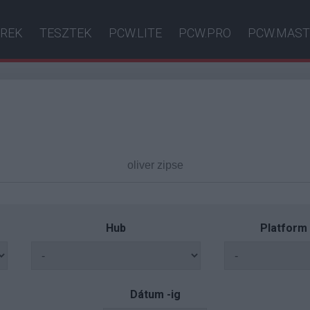
ÍREK
TESZTEK
PCW.LITE
PCW.PRO
PCW.MAST
Hub
Platform
Dátum -ig