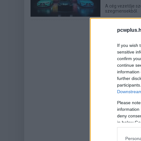
A cég vezetője sz
szegmensekből.
pcwplus.h
If you wish 
sensitive in
confirm you
continue se
information 
further disc
participants
Downstream 
Please note
information 
deny consent
in below Go
Persona