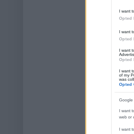
I want t
Opted 
I want t
Opted 
I want 
Advertis
Opted 
I want t
of my P
was col
Opted 
Google 
I want t
web or d
I want t