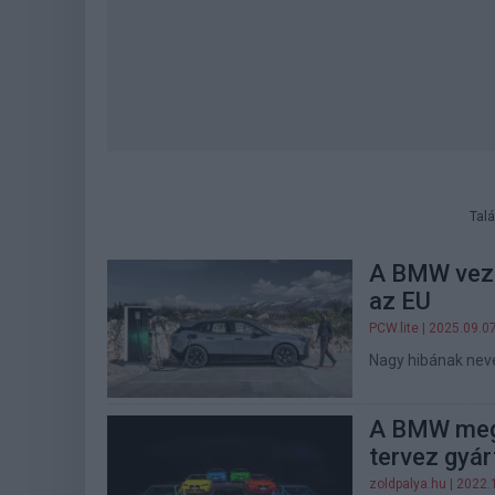
Talá
A BMW vezér
az EU
PCW.lite
| 2025.09.0
Nagy hibának nev
A BMW megf
tervez gyár
zoldpalya.hu
| 2022.