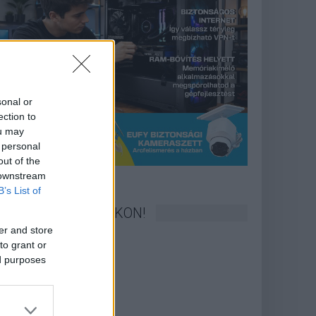
sonal or
ection to
ou may
 personal
out of the
 downstream
B’s List of
KÖVESS FACEBOOKON!
er and store
to grant or
ed purposes