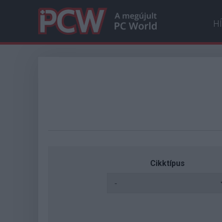
H
Cikktípus