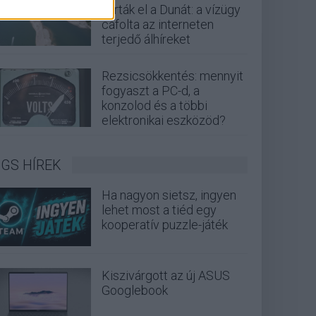
zárták el a Dunát: a vízügy
cáfolta az interneten
terjedő álhíreket
Rezsicsökkentés: mennyit
fogyaszt a PC-d, a
konzolod és a többi
elektronikai eszközöd?
GS HÍREK
Ha nagyon sietsz, ingyen
lehet most a tiéd egy
kooperatív puzzle-játék
Kiszivárgott az új ASUS
Googlebook