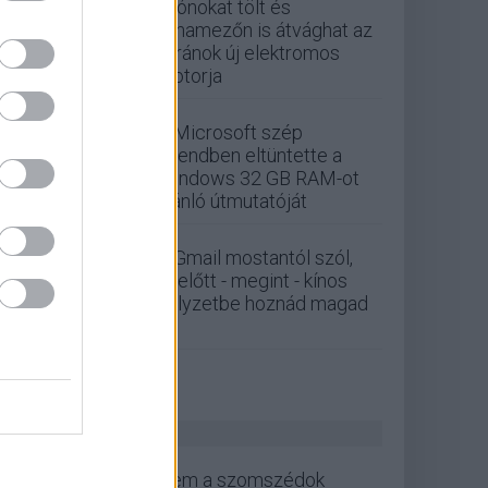
Drónokat tölt és
aknamezőn is átvághat az
ukránok új elektromos
motorja
A Microsoft szép
csendben eltüntette a
Windows 32 GB RAM-ot
ajánló útmutatóját
A Gmail mostantól szól,
mielőtt - megint - kínos
helyzetbe hoznád magad
ZÖLD PÁLYA
Nem a szomszédok