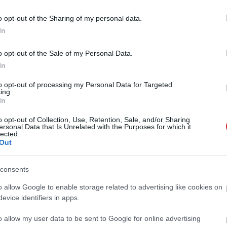
épülő One UI 8-cal búcsút inthetünk a bootloadernek.
o opt-out of the Sharing of my personal data.
In
-varázs: DSLR-hatás egy
al
o opt-out of the Sale of my Personal Data.
0 20:30
In
kciók profi fotókat ígérnek amatőröknek is.
to opt-out of processing my Personal Data for Targeted
ing.
In
t, mikor kapják meg az első
o opt-out of Collection, Use, Retention, Sale, and/or Sharing
a One Ui 8-at
ersonal Data that Is Unrelated with the Purposes for which it
lected.
7 19:14
Out
sung Galaxy S24 és S23 tulajdonosok frissíthetnek.
consents
axy Z Fold7 teszt - szép, jó, lapos,
o allow Google to enable storage related to advertising like cookies on
evice identifiers in apps.
8 14:01
o allow my user data to be sent to Google for online advertising
ung legújabb összehajtható telefonját, amely kihoz