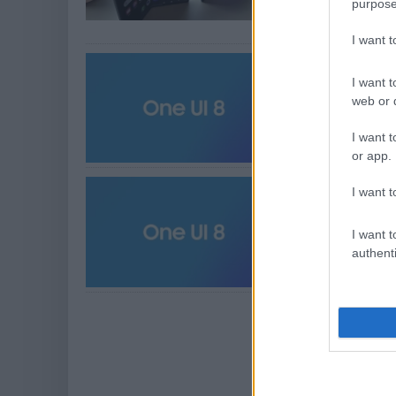
purpose
mindent a koncepc
kihívások sora m
I want 
A Samsung n
funkcióit ill
I want t
web or d
PCW.lite
| 2025.07.0
Komoly fejlesztés
I want t
or app.
Íme a One U
I want t
PCW.lite
| 2025.05.2
I want t
Előtérben a mester
authenti