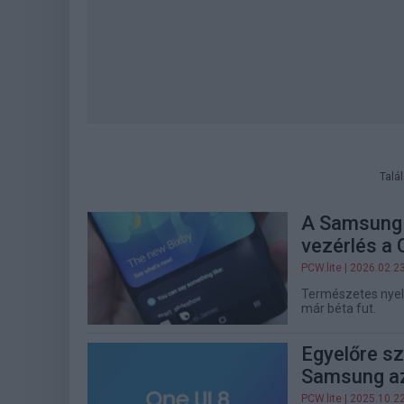
Talá
A Samsung ú
vezérlés a 
PCW.lite
| 2026.02.2
Természetes nyelv
már béta fut.
Egyelőre sz
Samsung az
PCW.lite
| 2025.10.2