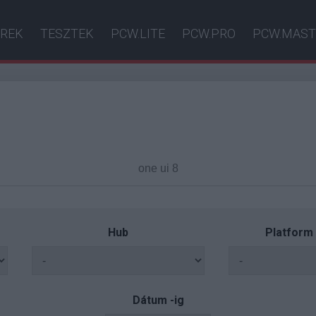
ÍREK
TESZTEK
PCW.LITE
PCW.PRO
PCW.MAST
Hub
Platform
Dátum -ig