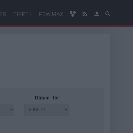
ER
TIPPEK
PCW MAX
Dátum -tól