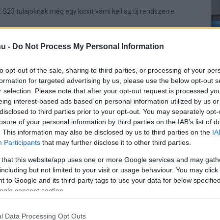
S23 tulajoknak még egy kicsit várni kell az új rendszerre.
amsung One UI 8 a Galaxy
u -
Do Not Process My Personal Information
re
7 19:42
to opt-out of the sale, sharing to third parties, or processing of your per
épességekkel és fejlettebb biztonsággal teszi
formation for targeted advertising by us, please use the below opt-out s
 mindennapokat.
r selection. Please note that after your opt-out request is processed y
eing interest-based ads based on personal information utilized by us or
illanatban megkaphatják a One UI 8-
disclosed to third parties prior to your opt-out. You may separately opt-
losure of your personal information by third parties on the IAB’s list of
ulajok
. This information may also be disclosed by us to third parties on the
IA
5 22:13
Participants
that may further disclose it to other third parties.
bi csúcskészülékek is sorra kerülnek.
 that this website/app uses one or more Google services and may gath
including but not limited to your visit or usage behaviour. You may click 
bezár egy kiskaput: a jövőben csak
 to Google and its third-party tags to use your data for below specifi
ogle consent section.
ciós rendszerek kerülhetnek a
l Data Processing Opt Outs
4 12:05