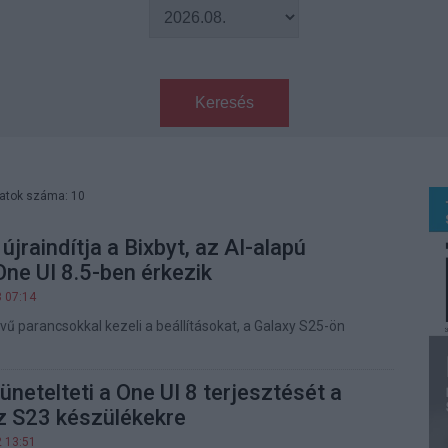
Keresés
latok száma: 10
jraindítja a Bixbyt, az AI-alapú
One UI 8.5-ben érkezik
3 07:14
ű parancsokkal kezeli a beállításokat, a Galaxy S25-ön
ünetelteti a One UI 8 terjesztését a
 S23 készülékekre
2 13:51