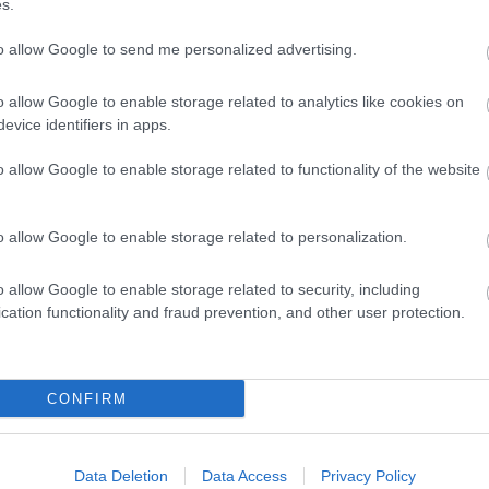
s.
ióból, de egyszersmind azt is megmutatja, hogy a
essze nem ért még véget.
to allow Google to send me personalized advertising.
em viccel, ami a One UI 8 biztonsági
eti
o allow Google to enable storage related to analytics like cookies on
evice identifiers in apps.
9 13:07
ek érkeznek ezen a területen.
o allow Google to enable storage related to functionality of the website
I 8 összes fontos újítása egy helyen
o allow Google to enable storage related to personalization.
9 20:25
o allow Google to enable storage related to security, including
séges intelligencia, de más funkciók is intuitívabbá válnak.
cation functionality and fraud prevention, and other user protection.
CONFIRM
Data Deletion
Data Access
Privacy Policy