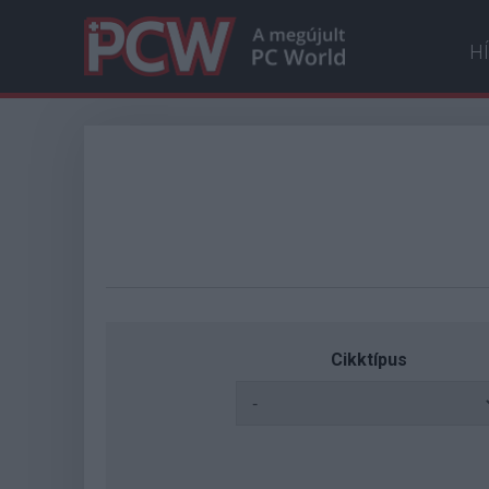
H
Cikktípus