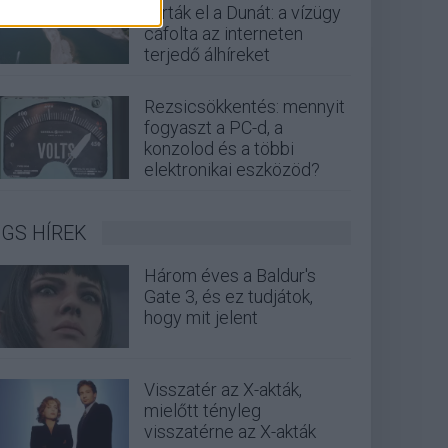
zárták el a Dunát: a vízügy
cáfolta az interneten
terjedő álhíreket
Rezsicsökkentés: mennyit
fogyaszt a PC-d, a
konzolod és a többi
elektronikai eszközöd?
GS HÍREK
Három éves a Baldur's
Gate 3, és ez tudjátok,
hogy mit jelent
Visszatér az X-akták,
mielőtt tényleg
visszatérne az X-akták