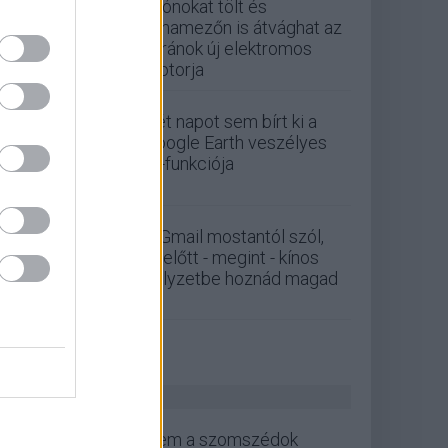
Drónokat tölt és
aknamezőn is átvághat az
ukránok új elektromos
motorja
Két napot sem bírt ki a
Google Earth veszélyes
AI-funkciója
A Gmail mostantól szól,
mielőtt - megint - kínos
helyzetbe hoznád magad
ZÖLD PÁLYA
Nem a szomszédok