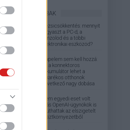
LEGOLVASOTTABBAK
Rezsicsökkentés: mennyit
fogyaszt a PC-d, a
konzolod és a többi
elektronikai eszközöd?
Napelem sem kell hozzá:
ez a konnektoros
akkumulátor lehet a
takarékos otthonok
következő nagy dobása
Nem egyedi eset volt:
más OpenAI-ügynökök is
kijuthattak az elszigetelt
tesztkörnyezetből