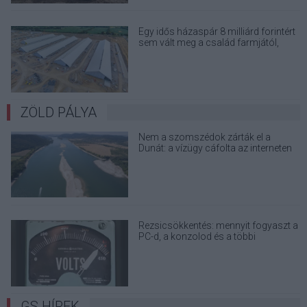
Egy idős házaspár 8 milliárd forintért
sem vált meg a család farmjától,
hogy egy AI cég adatközpontot
építhessen a helyére
ZÖLD PÁLYA
Nem a szomszédok zárták el a
Dunát: a vízügy cáfolta az interneten
terjedő álhíreket
Rezsicsökkentés: mennyit fogyaszt a
PC-d, a konzolod és a többi
elektronikai eszközöd?
GS HÍREK