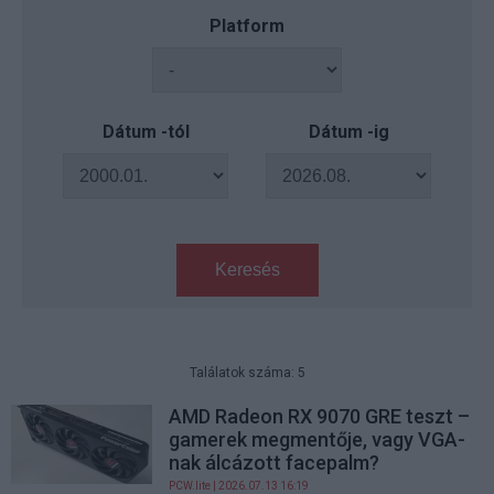
Platform
Dátum -tól
Dátum -ig
Keresés
Találatok száma: 5
AMD Radeon RX 9070 GRE teszt –
gamerek megmentője, vagy VGA-
nak álcázott facepalm?
PCW.lite
| 2026.07.13 16:19