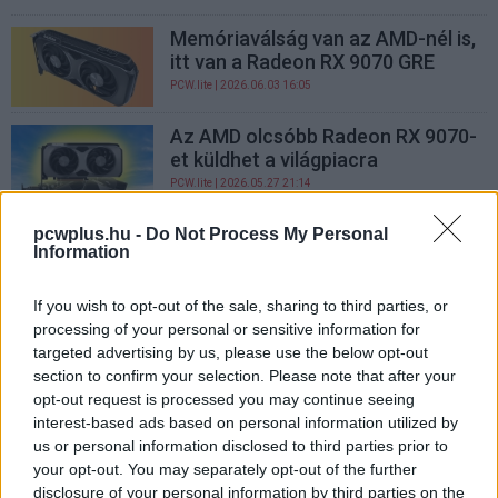
Memóriaválság van az AMD-nél is,
itt van a Radeon RX 9070 GRE
PCW.lite
| 2026.06.03 16:05
Az AMD olcsóbb Radeon RX 9070-
et küldhet a világpiacra
PCW.lite
| 2026.05.27 21:14
Tényleg érkezhet az AMD Radeon
pcwplus.hu -
Do Not Process My Personal
Information
RX 9070 GRE 16GB
PCW.pro
| 2025.08.30 16:09
If you wish to opt-out of the sale, sharing to third parties, or
processing of your personal or sensitive information for
Az AMD frissíteni tervezi a
targeted advertising by us, please use the below opt-out
legfurább RX 90-es kártyáját
section to confirm your selection. Please note that after your
PCW.pro
| 2025.08.27 21:14
opt-out request is processed you may continue seeing
interest-based ads based on personal information utilized by
us or personal information disclosed to third parties prior to
your opt-out. You may separately opt-out of the further
disclosure of your personal information by third parties on the