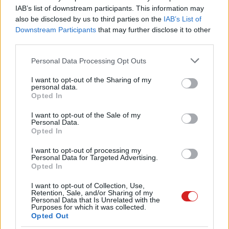
IAB’s list of downstream participants. This information may
also be disclosed by us to third parties on the
IAB’s List of
Downstream Participants
that may further disclose it to other
third parties.
Please note that this website/app uses one or more Google
Personal Data Processing Opt Outs
services and may gather and store information including but
not limited to your visit or usage behaviour. You may click to
I want to opt-out of the Sharing of my
personal data.
grant or deny consent to Google and its third-party tags to
Opted In
use your data for below specified purposes in below Google
consent section.
I want to opt-out of the Sale of my
Personal Data.
Opted In
I want to opt-out of processing my
Personal Data for Targeted Advertising.
Opted In
I want to opt-out of Collection, Use,
Retention, Sale, and/or Sharing of my
Personal Data that Is Unrelated with the
Purposes for which it was collected.
Opted Out