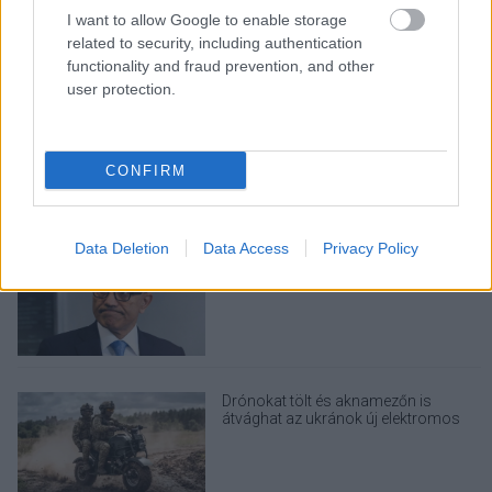
takarékos otthonok következő nagy
I want to allow Google to enable storage
dobása
related to security, including authentication
functionality and fraud prevention, and other
user protection.
Nem egyedi eset volt: más OpenAI-
ügynökök is kijuthattak az elszigetelt
tesztkörnyezetből
CONFIRM
Data Deletion
Data Access
Privacy Policy
A Microsoft szép csendben eltüntette
a Windows 32 GB RAM-ot ajánló
útmutatóját
Drónokat tölt és aknamezőn is
átvághat az ukránok új elektromos
motorja