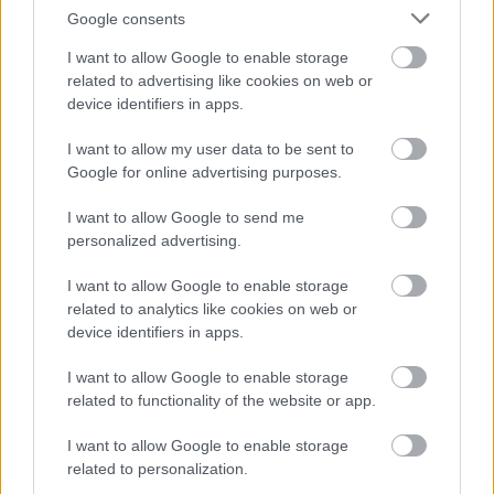
Google consents
I want to allow Google to enable storage
related to advertising like cookies on web or
KÖVESS FACEBOOKON!
device identifiers in apps.
I want to allow my user data to be sent to
Google for online advertising purposes.
I want to allow Google to send me
personalized advertising.
LEGOLVASOTTABBAK
I want to allow Google to enable storage
related to analytics like cookies on web or
Rezsicsökkentés: mennyit fogyaszt a
device identifiers in apps.
PC-d, a konzolod és a többi
elektronikai eszközöd?
I want to allow Google to enable storage
related to functionality of the website or app.
I want to allow Google to enable storage
Napelem sem kell hozzá: ez a
related to personalization.
konnektoros akkumulátor lehet a