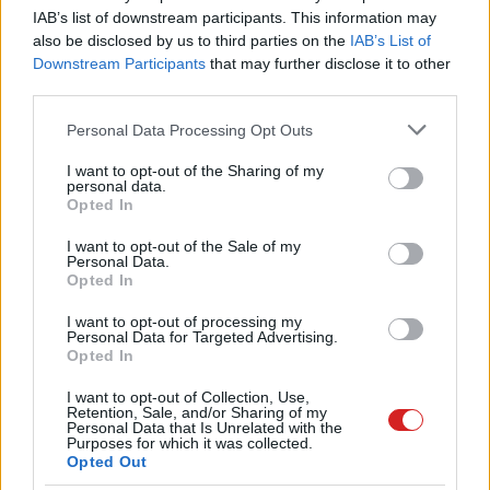
IAB’s list of downstream participants. This information may
also be disclosed by us to third parties on the
IAB’s List of
Downstream Participants
that may further disclose it to other
third parties.
Please note that this website/app uses one or more Google
Personal Data Processing Opt Outs
services and may gather and store information including but
not limited to your visit or usage behaviour. You may click to
I want to opt-out of the Sharing of my
personal data.
grant or deny consent to Google and its third-party tags to
Opted In
use your data for below specified purposes in below Google
consent section.
I want to opt-out of the Sale of my
Personal Data.
Opted In
I want to opt-out of processing my
Personal Data for Targeted Advertising.
Opted In
I want to opt-out of Collection, Use,
Retention, Sale, and/or Sharing of my
Personal Data that Is Unrelated with the
Purposes for which it was collected.
Opted Out