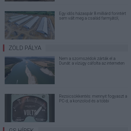
Egy idős házaspár 8 milliárd forintért
sem vált meg a család farmjától,
hogy egy AI cég adatközpontot
építhessen a helyére
ZÖLD PÁLYA
Nem a szomszédok zárták el a
Dunát: a vízügy cáfolta az interneten
terjedő álhíreket
Rezsicsökkentés: mennyit fogyaszt a
PC-d, a konzolod és a többi
elektronikai eszközöd?
GS HÍREK