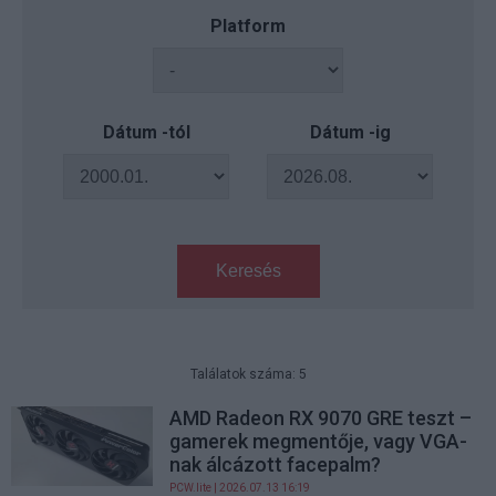
Platform
Dátum -tól
Dátum -ig
Keresés
Találatok száma: 5
AMD Radeon RX 9070 GRE teszt –
gamerek megmentője, vagy VGA-
nak álcázott facepalm?
PCW.lite
| 2026.07.13 16:19