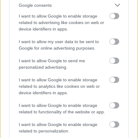
Google consents
I want to allow Google to enable storage
related to advertising like cookies on web or
KÖVESS FACEBOOKON!
device identifiers in apps.
I want to allow my user data to be sent to
Google for online advertising purposes.
I want to allow Google to send me
personalized advertising.
LEGOLVASOTTABBAK
I want to allow Google to enable storage
related to analytics like cookies on web or
Rezsicsökkentés: mennyit fogyaszt a
device identifiers in apps.
PC-d, a konzolod és a többi
elektronikai eszközöd?
I want to allow Google to enable storage
related to functionality of the website or app.
I want to allow Google to enable storage
Napelem sem kell hozzá: ez a
related to personalization.
konnektoros akkumulátor lehet a