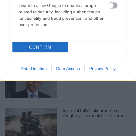
takarékos otthonok következő nagy
I want to allow Google to enable storage
dobása
related to security, including authentication
functionality and fraud prevention, and other
user protection.
Nem egyedi eset volt: más OpenAI-
ügynökök is kijuthattak az elszigetelt
tesztkörnyezetből
CONFIRM
Data Deletion
Data Access
Privacy Policy
A Microsoft szép csendben eltüntette
a Windows 32 GB RAM-ot ajánló
útmutatóját
Drónokat tölt és aknamezőn is
átvághat az ukránok új elektromos
motorja