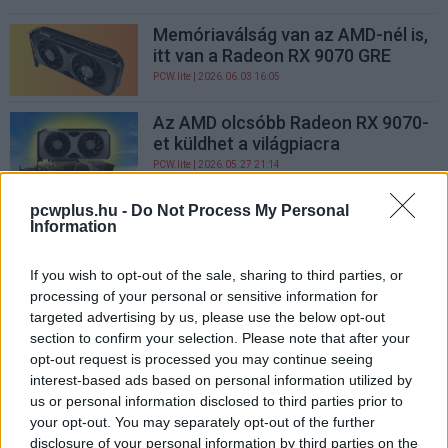
Memóriaválság van az AMD-nél is,
itt van a Radeon RX 9070 GRE
PCW.lite
| 2026.06.03 16:05
Az AMD olcsóbb Radeon RX 9070-
et küldhet a világpiacra
PCW.lite
| 2026.05.27 21:14
Tényleg érkezhet az AMD Radeon
pcwplus.hu -
Do Not Process My Personal
Information
RX 9070 GRE 16GB
PCW.pro
| 2025.08.30 16:09
If you wish to opt-out of the sale, sharing to third parties, or
processing of your personal or sensitive information for
Az AMD frissíteni tervezi a
targeted advertising by us, please use the below opt-out
legfurább RX 90-es kártyáját
section to confirm your selection. Please note that after your
PCW.pro
| 2025.08.27 21:14
opt-out request is processed you may continue seeing
interest-based ads based on personal information utilized by
us or personal information disclosed to third parties prior to
your opt-out. You may separately opt-out of the further
disclosure of your personal information by third parties on the