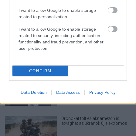
Napelem sem kell hozzá: ez a
konnektoros akkumulátor lehet a
takarékos otthonok következő nagy
I want to allow Google to enable storage
dobása
related to personalization.
I want to allow Google to enable storage
related to security, including authentication
Egy idős házaspár 8 milliárd forintért
functionality and fraud prevention, and other
sem vált meg a család farmjától,
user protection.
hogy egy AI cég adatközpontot
építhessen a helyére
CONFIRM
A Microsoft szép csendben eltüntette
a Windows 32 GB RAM-ot ajánló
útmutatóját
Data Deletion
Data Access
Privacy Policy
Drónokat tölt és aknamezőn is
átvághat az ukránok új elektromos
motorja