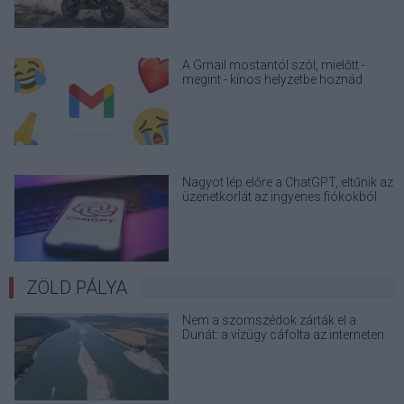
A Gmail mostantól szól, mielőtt -
megint - kínos helyzetbe hoznád
magad
Nagyot lép előre a ChatGPT, eltűnik az
üzenetkorlát az ingyenes fiókokból
ZÖLD PÁLYA
Nem a szomszédok zárták el a
Dunát: a vízügy cáfolta az interneten
terjedő álhíreket