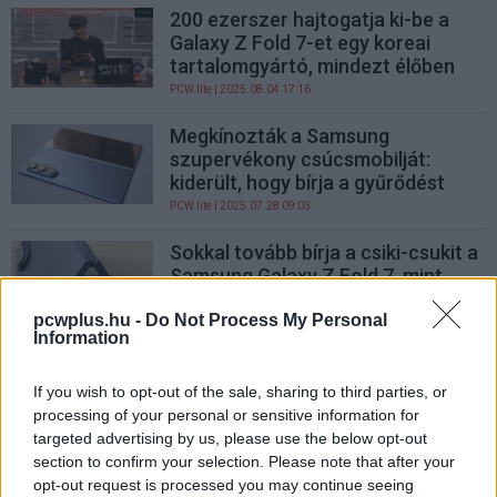
200 ezerszer hajtogatja ki-be a
Galaxy Z Fold 7-et egy koreai
tartalomgyártó, mindezt élőben
PCW.lite
| 2025.08.04 17:16
Megkínozták a Samsung
szupervékony csúcsmobilját:
kiderült, hogy bírja a gyűrődést
PCW.lite
| 2025.07.28 09:03
Sokkal tovább bírja a csiki-csukit a
Samsung Galaxy Z Fold 7, mint
elődje
pcwplus.hu -
Do Not Process My Personal
PCW.lite
| 2025.07.22 09:07
Information
Végre jelentős kamerafrissítést
kaphat a Samsung Galaxy Z Fold
If you wish to opt-out of the sale, sharing to third parties, or
sorozat
processing of your personal or sensitive information for
targeted advertising by us, please use the below opt-out
PCW.lite
| 2025.03.13 17:34
section to confirm your selection. Please note that after your
A Samsung Galaxy Z Fold 7
opt-out request is processed you may continue seeing