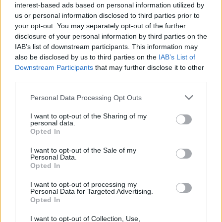
vékonyabb lesz, mint azt bárki
interest-based ads based on personal information utilized by
sejtette
us or personal information disclosed to third parties prior to
your opt-out. You may separately opt-out of the further
PCW.lite
| 2025.02.27 07:03
disclosure of your personal information by third parties on the
IAB’s list of downstream participants. This information may
also be disclosed by us to third parties on the
IAB’s List of
Downstream Participants
that may further disclose it to other
third parties.
Please note that this website/app uses one or more Google
Personal Data Processing Opt Outs
services and may gather and store information including but
not limited to your visit or usage behaviour. You may click to
I want to opt-out of the Sharing of my
personal data.
grant or deny consent to Google and its third-party tags to
Opted In
use your data for below specified purposes in below Google
consent section.
I want to opt-out of the Sale of my
Personal Data.
Opted In
I want to opt-out of processing my
Personal Data for Targeted Advertising.
Opted In
I want to opt-out of Collection, Use,