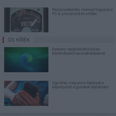
Rezsicsökkentés: mennyit fogyaszt a
PC-d, a konzolod és a többi
elektronikai eszközöd?
GS HÍREK
Kedvenc reklámblokkolóid és
bővítményeid használhatatlanná
válnak az Edge böngészőben
Úgy tűnik, még sincs hatással a
képernyőidő a gyerekek fejlődésére