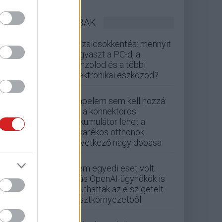
LEGOLVASOTTABBAK
Rezsicsökkentés: mennyit
fogyaszt a PC-d, a
konzolod és a többi
elektronikai eszközöd?
Napelem sem kell hozzá:
ez a konnektoros
akkumulátor lehet a
takarékos otthonok
következő nagy dobása
Nem egyedi eset volt:
más OpenAI-ügynökök is
kijuthattak az elszigetelt
tesztkörnyezetből