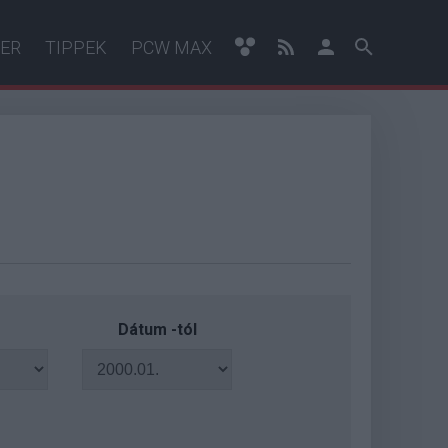
ER
TIPPEK
PCW MAX
Dátum -tól