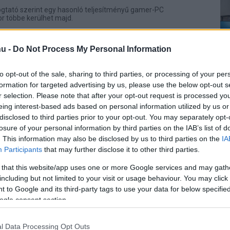
ogtató szerint egy hasonló teljesítményű gamer-PC
r többe kerülhet majd.
z ki, hogy iszonyatosan drága lesz a
u -
Do Not Process My Personal Information
 6 és az Xbox Project Helix
8 21:43
to opt-out of the sale, sharing to third parties, or processing of your per
nt feletti áron jöhet az új konzolgeneráció.
formation for targeted advertising by us, please use the below opt-out s
r selection. Please note that after your opt-out request is processed y
eing interest-based ads based on personal information utilized by us or
 hogy a PlayStation 6 tartja majd a
disclosed to third parties prior to your opt-out. You may separately opt-
j generációs Xbox hibriddel
losure of your personal information by third parties on the IAB’s list of
. This information may also be disclosed by us to third parties on the
IA
4 15:35
Participants
that may further disclose it to other third parties.
lix, de a gyakorlatban ez most sem jelent majd sokat.
 that this website/app uses one or more Google services and may gath
including but not limited to your visit or usage behaviour. You may click 
 to Google and its third-party tags to use your data for below specifi
ogle consent section.
l Data Processing Opt Outs