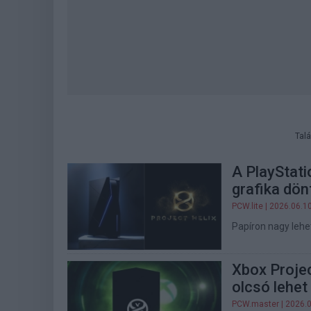
Talá
A PlayStati
grafika dön
PCW.lite
| 2026.06.1
Papíron nagy lehet
Xbox Projec
olcsó lehet
PCW.master
| 2026.