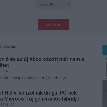
Keresés
latok száma: 4
on 6 és az új Xbox között már nem a
thet
0 18:47
 a különbség, a valóságban alig látszik majd.
t Helix: konzolnak drága, PC-nek
 a Microsoft új generációs hibridje
04.23 11:20