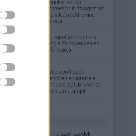
Drónokat tölt és
aknamezőn is átvághat az
ukránok új elektromos
motorja
Két napot sem bírt ki a
Google Earth veszélyes
AI-funkciója
A Microsoft szép
csendben eltüntette a
Windows 32 GB RAM-ot
ajánló útmutatóját
ZÖLD PÁLYA
Nem a szomszédok