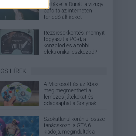
zárták el a Dunát: a vízügy
cáfolta az interneten
terjedő álhíreket
Rezsicsökkentés: mennyit
fogyaszt a PC-d, a
konzolod és a többi
elektronikai eszközöd?
GS HÍREK
A Microsoft és az Xbox
még megmentheti a
lemezes játékokat és
odacsaphat a Sonynak
Szokatlanul korán ül össze
tanácskozni a GTA 6
kiadója, megindultak a