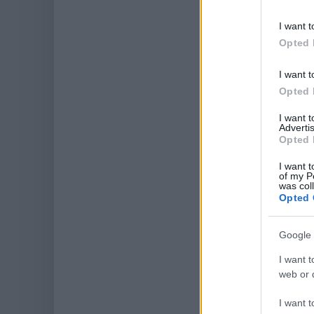
I want t
Opted 
I want t
Opted 
I want 
Advertis
Opted 
I want t
of my P
was col
Opted 
Google 
I want t
web or d
I want t