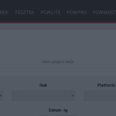
ÍREK
TESZTEK
PCW.LITE
PCW.PRO
PCW.MAST
Hub
Platform
Dátum -ig