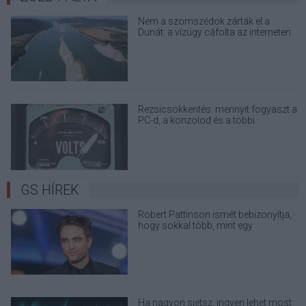
Nem a szomszédok zárták el a
Dunát: a vízügy cáfolta az interneten
terjedő álhíreket
Rezsicsökkentés: mennyit fogyaszt a
PC-d, a konzolod és a többi
elektronikai eszközöd?
GS HÍREK
Robert Pattinson ismét bebizonyítja,
hogy sokkal több, mint egy
csillámvámpír
Ha nagyon sietsz, ingyen lehet most