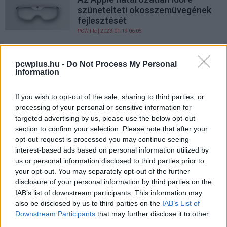
szünetelteti okosszemüvegének
fejlesztését
PCW.lite
| 2023.01.19 06:05
Így gondoskodna róla az Apple,
hogy csak mi tudjuk leolvasni a
pcwplus.hu -
Do Not Process My Personal
Information
telefonunk kijelzőjét
PCW.lite
| 2021.11.15 22:08
If you wish to opt-out of the sale, sharing to third parties, or
Öntisztító funkciót is kaphat az
processing of your personal or sensitive information for
Apple okosszemüvege
targeted advertising by us, please use the below opt-out
PCW.lite
| 2021.02.27 12:11
section to confirm your selection. Please note that after your
opt-out request is processed you may continue seeing
Moduláris okosszemüvegben
interest-based ads based on personal information utilized by
gondolkozhat az Apple
us or personal information disclosed to third parties prior to
your opt-out. You may separately opt-out of the further
PCW.lite
| 2020.06.29 20:01
disclosure of your personal information by third parties on the
IAB’s list of downstream participants. This information may
Újabb részletek derülhettek ki az
also be disclosed by us to third parties on the
IAB’s List of
Apple okosszemüvegéről
Downstream Participants
that may further disclose it to other
PCW.lite
| 2020.05.19 21:00
third parties.