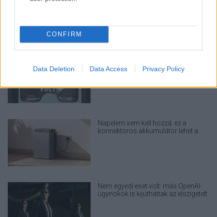
CONFIRM
LEGOLVASOTTABBAK
Rezsicsökkentés: mennyit fogyaszt a
PC-d, a konzolod és a többi
Data Deletion
Data Access
Privacy Policy
elektronikai eszközöd?
Napelem sem kell hozzá: ez a
konnektoros akkumulátor lehet a
takarékos otthonok következő nagy
dobása
Nem egyedi eset volt: más OpenAI-
ügynökök is kijuthattak az elszigetelt
tesztkörnyezetből