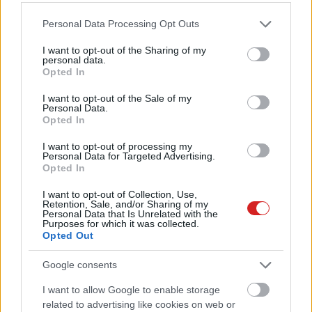
Így oldhatná meg az AR-
Please note that this website/app uses one or more Google
Personal Data Processing Opt Outs
headsetek egyik nagy problémáját
services and may gather and store information including but
az Apple
not limited to your visit or usage behaviour. You may click to
I want to opt-out of the Sharing of my
personal data.
PCW.lite
| 2020.03.01 16:59
grant or deny consent to Google and its third-party tags to
Opted In
use your data for below specified purposes in below Google
Leállította az AR-szemüvegének
consent section.
I want to opt-out of the Sale of my
fejlesztését az Apple
Personal Data.
Opted In
PCW.lite
| 2019.07.15 14:01
I want to opt-out of processing my
Personal Data for Targeted Advertising.
Opted In
I want to opt-out of Collection, Use,
Retention, Sale, and/or Sharing of my
Personal Data that Is Unrelated with the
Purposes for which it was collected.
Opted Out
Google consents
I want to allow Google to enable storage
related to advertising like cookies on web or