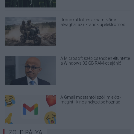
Drónokat tölt és aknamezőn is
átvághat az ukránok új elektromos
motorja
A Microsoft szép csendben eltüntette
a Windows 32 GB RAM-ot ajánló
útmutatóját
A Gmail mostantól szól, mielőtt -
megint - kínos helyzetbe hoznád
magad
ZÖLD PÁLYA