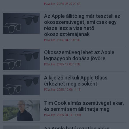
PCW.lite
| 2026.07.27 21:09
Az Apple állítólag már teszteli az
okosszemüvegét, ami csak egy
része lesz a viselhető
ökoszisztémájának
PCW.lite
| 2026.04.13 08:33
Okosszemüveg lehet az Apple
legnagyobb dobása jövőre
PCW.lite
| 2025.12.03 12:39
A kijelző nélküli Apple Glass
érkezhet meg elsőként
PCW.lite
| 2025.10.06 14:15
Tim Cook almás szemüveget akar,
és semmi sem állíthatja meg
PCW.lite
| 2025.04.14 14:00
Az Apple határozatlan időre