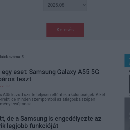
Keresés
latok száma: 5
, egy eset: Samsung Galaxy A55 5G
páros teszt
4 20:05
A35 között szinte teljesen eltűntek a különbségek. A két
korrekt, de minden szempontból az átlagosba szépen
ítményt nyújtanak.
ett, de a Samsung is engedélyezte az
ik legjobb funkcióját