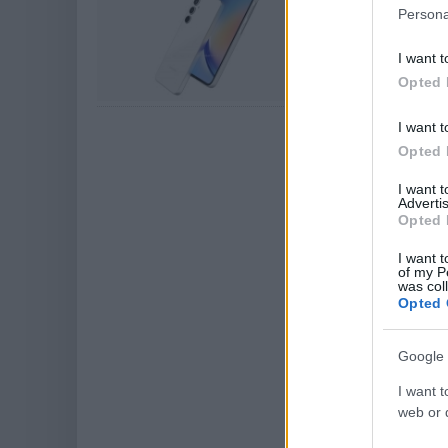
mobilok raj
Persona
PCW.lite
| 2024.02.0
I want t
Szivárgások utal
Opted 
I want t
Opted 
I want 
Advertis
Opted 
I want t
of my P
was col
Opted 
Google 
I want t
web or d