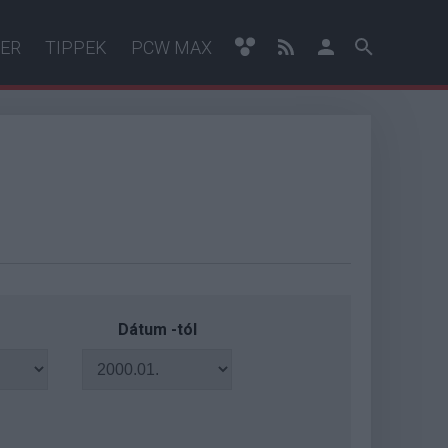
ER
TIPPEK
PCW MAX
Dátum -tól