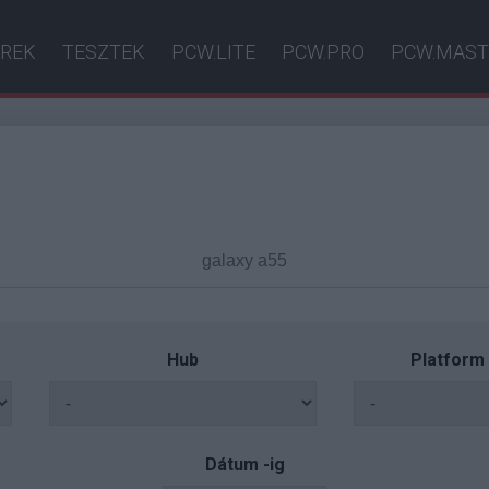
ÍREK
TESZTEK
PCW.LITE
PCW.PRO
PCW.MAST
Hub
Platform
Dátum -ig