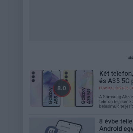
Talá
Két telefon
és A35 5G 
PCW.lite
| 2024.05.0
A Samsung A55 és 
telefon teljesen 
belesimuló teljes
8 évbe tell
Android egy