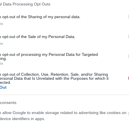
tja
l Data Processing Opt Outs
6 09:25
o opt-out of the Sharing of my personal data.
nak az Samsung Galaxy A55 és A35 közelgő debütálására.
In
o opt-out of the Sale of my Personal Data.
In
to opt-out of processing my Personal Data for Targeted
ing.
In
o opt-out of Collection, Use, Retention, Sale, and/or Sharing
ersonal Data that Is Unrelated with the Purposes for which it
lected.
Out
consents
o allow Google to enable storage related to advertising like cookies on
evice identifiers in apps.