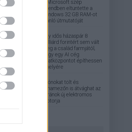
A Microsoft szép
csendben eltüntette a
Windows 32 GB RAM-ot
ajánló útmutatóját
Egy idős házaspár 8
milliárd forintért sem vált
meg a család farmjától,
hogy egy AI cég
adatközpontot építhessen
a helyére
Drónokat tölt és
aknamezőn is átvághat az
ukránok új elektromos
motorja
ZÖLD PÁLYA