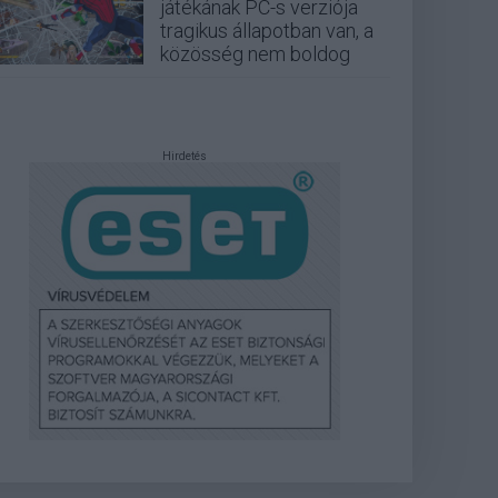
játékának PC-s verziója
tragikus állapotban van, a
közösség nem boldog
Hirdetés