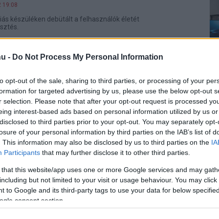
2 19:08
ás készüléken debütált a felhasználók életét
sztés.
ző, gyengébb kamerák – a DxOMark is
u -
Do Not Process My Personal Information
vette a Samsung megfizethető
to opt-out of the sale, sharing to third parties, or processing of your per
0 20:33
formation for targeted advertising by us, please use the below opt-out s
r selection. Please note that after your opt-out request is processed y
 viszont továbbra is remek vételnek bizonyulnak a gyártó
35 mobiljai.
eing interest-based ads based on personal information utilized by us or
disclosed to third parties prior to your opt-out. You may separately opt-
losure of your personal information by third parties on the IAB’s list of
n is megérkeztek a Samsung
. This information may also be disclosed by us to third parties on the
IA
ő mobiljai
Participants
that may further disclose it to other third parties.
2 15:50
 that this website/app uses one or more Google services and may gath
pest lenyűgöző kameratechnika, valamint a környezeti
including but not limited to your visit or usage behaviour. You may click 
igazodó kijelző jellemzi a Samsung Galaxy A55 5G és A35
 to Google and its third-party tags to use your data for below specifi
ogle consent section.
ehet az új, megfizethető Samsung