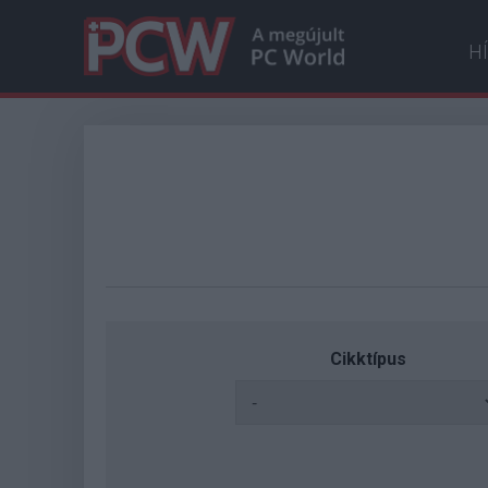
H
Cikktípus