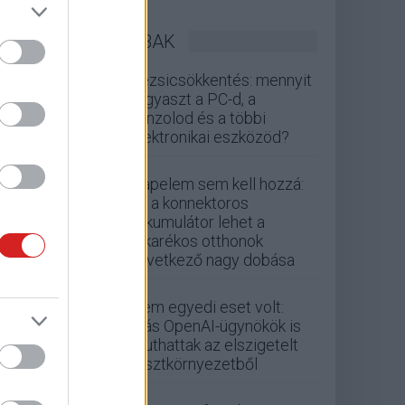
LEGOLVASOTTABBAK
Rezsicsökkentés: mennyit
fogyaszt a PC-d, a
konzolod és a többi
elektronikai eszközöd?
Napelem sem kell hozzá:
ez a konnektoros
akkumulátor lehet a
takarékos otthonok
következő nagy dobása
Nem egyedi eset volt:
más OpenAI-ügynökök is
kijuthattak az elszigetelt
tesztkörnyezetből