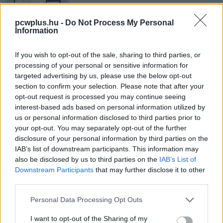
titkosítás
Közélet
| 2013.10.15 13:00
pcwplus.hu -
Do Not Process My Personal
Information
Így lett vége Snowden e-mail
szolgáltatójának
If you wish to opt-out of the sale, sharing to third parties, or
Közélet
| 2013.10.03 11:00
processing of your personal or sensitive information for
targeted advertising by us, please use the below opt-out
Volt barátnője után kémkedett a
section to confirm your selection. Please note that after your
féltékeny NSA-ügynök
opt-out request is processed you may continue seeing
Közélet
| 2013.09.29 16:30
interest-based ads based on personal information utilized by
us or personal information disclosed to third parties prior to
A jó titkosítás továbbra is NSA-
your opt-out. You may separately opt-out of the further
biztos
disclosure of your personal information by third parties on the
IAB’s list of downstream participants. This information may
Közélet
| 2013.09.08 14:00
also be disclosed by us to third parties on the
IAB’s List of
Downstream Participants
that may further disclose it to other
Feltörte a netes titkosításokat az
third parties.
NSA?
Közélet
| 2013.09.06 17:00
Please note that this website/app uses one or more Google
Personal Data Processing Opt Outs
services and may gather and store information including but
2048 bites tanúsítványokra vált a
not limited to your visit or usage behaviour. You may click to
I want to opt-out of the Sharing of my