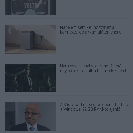
Napelem sem kell hozzá: ez a
konnektoros akkumulátor lehet a
takarékos otthonok következő nagy
dobása
Nem egyedi eset volt: más OpenAI-
ügynökök is kijuthattak az elszigetelt
tesztkörnyezetből
A Microsoft szép csendben eltüntette
a Windows 32 GB RAM-ot ajánló
útmutatóját