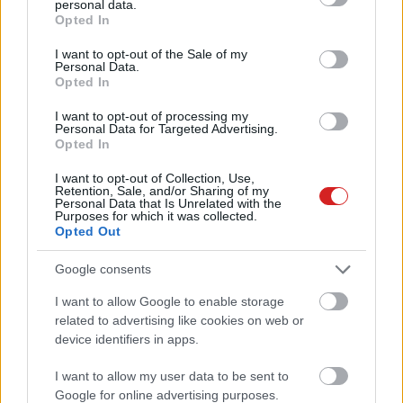
Google
personal data.
grant or deny consent to Google and its third-party tags to
Opted In
Szoftver
| 2013.07.31 17:30
use your data for below specified purposes in below Google
consent section.
I want to opt-out of the Sale of my
Új szintre emelné a kémkedést az
Personal Data.
Opted In
NSA?
Közélet
| 2013.07.24 17:30
I want to opt-out of processing my
Personal Data for Targeted Advertising.
Opted In
Kezdők útmutatója a webes
biztonságról
I want to opt-out of Collection, Use,
Közélet
| 2013.02.04 10:30
Retention, Sale, and/or Sharing of my
Personal Data that Is Unrelated with the
Purposes for which it was collected.
Biztonságosabb ingyen Wi-Fi
Opted Out
| 2013.01.02 14:30
Google consents
I want to allow Google to enable storage
Biztonsági rések az androidos
related to advertising like cookies on web or
alkalmazások közel felében!
device identifiers in apps.
Mobil
| 2012.10.29 18:30
I want to allow my user data to be sent to
Távoli hozzáférés lesz a Google
Google for online advertising purposes.
Chrome böngészőben