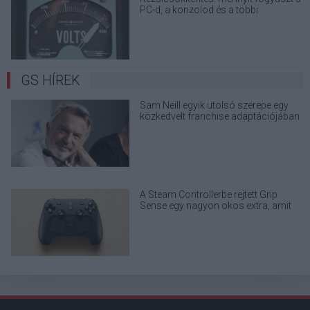
PC-d, a konzolod és a többi
elektronikai eszközöd?
GS HÍREK
Sam Neill egyik utolsó szerepe egy
közkedvelt franchise adaptációjában
lesz
A Steam Controllerbe rejtett Grip
Sense egy nagyon okos extra, amit
minden kontroller megirigyelhetne