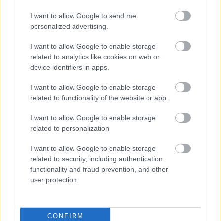
Közélet
| 2011.10.10 09:34
I want to allow Google to send me
personalized advertising.
Biztonságosan nyomtat a Brother
HL-4140CN
I want to allow Google to enable storage
| 2011.04.14 09:40
related to analytics like cookies on web or
device identifiers in apps.
I want to allow Google to enable storage
related to functionality of the website or app.
SSL titkosítással dolgozik a
Brother MFC-9970CDW nyomtató
I want to allow Google to enable storage
Hardver
| 2011.04.08 16:28
related to personalization.
I want to allow Google to enable storage
related to security, including authentication
functionality and fraud prevention, and other
Több internet-nyelven beszélő
user protection.
tűzfal
Hardver
| 2008.03.13 08:59
SSL tanúsítványok a NetLocktól
CONFIRM