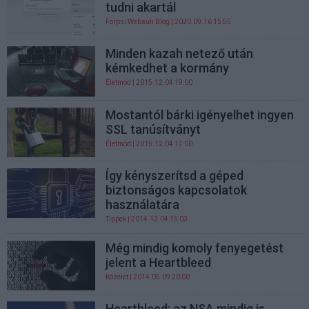
tudni akartál
Forpsi Websuli Blog
| 2020.09.16 15:55
Minden kazah netező után
kémkedhet a kormány
Életmód
| 2015.12.04 19:00
Mostantól bárki igényelhet ingyen
SSL tanúsítványt
Életmód
| 2015.12.04 17:00
Így kényszerítsd a géped
biztonságos kapcsolatok
használatára
Tippek
| 2014.12.04 15:03
Még mindig komoly fenyegetést
jelent a Heartbleed
Közélet
| 2014.05.09 20:00
Heartbleed: az NSA mindig is