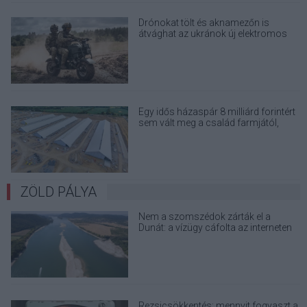
Drónokat tölt és aknamezőn is
átvághat az ukránok új elektromos
motorja
Egy idős házaspár 8 milliárd forintért
sem vált meg a család farmjától,
hogy egy AI cég adatközpontot
építhessen a helyére
ZÖLD PÁLYA
Nem a szomszédok zárták el a
Dunát: a vízügy cáfolta az interneten
terjedő álhíreket
Rezsicsökkentés: mennyit fogyaszt a