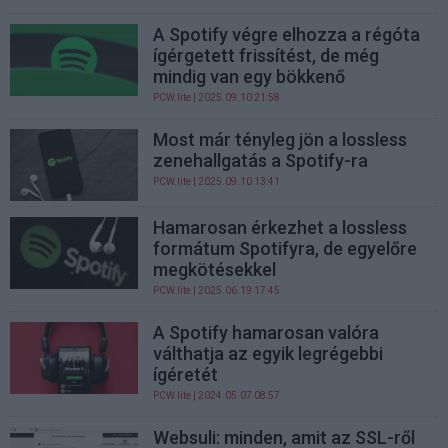
A Spotify végre elhozza a régóta
ígérgetett frissítést, de még
mindig van egy bökkenő
PCW.lite
| 2025.09.10 21:58
Most már tényleg jön a lossless
zenehallgatás a Spotify-ra
PCW.lite
| 2025.09.10 13:41
Hamarosan érkezhet a lossless
formátum Spotifyra, de egyelőre
megkötésekkel
PCW.lite
| 2025.06.19 17:45
A Spotify hamarosan valóra
válthatja az egyik legrégebbi
ígéretét
PCW.lite
| 2024.05.07 08:57
Websuli: minden, amit az SSL-ről