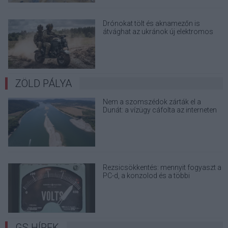
Drónokat tölt és aknamezőn is
átvághat az ukránok új elektromos
motorja
ZÖLD PÁLYA
Nem a szomszédok zárták el a
Dunát: a vízügy cáfolta az interneten
terjedő álhíreket
Rezsicsökkentés: mennyit fogyaszt a
PC-d, a konzolod és a többi
elektronikai eszközöd?
GS HÍREK