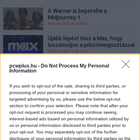
A Warner is beperelte a
Midjourney-t
PCW.lite
| 2025.09.05 08:34
Újabb lépést tesz a Max, hogy
leszámoljon a jelszómegosztással
PCW.lite
| 2024.12.05 16:22
Beperelte Elon Muskot a Szárnyas
pcwplus.hu -
Do Not Process My Personal
Information
fejvadász 2049 készítője
PCW.lite
| 2024.10.23 06:05
If you wish to opt-out of the sale, sharing to third parties, or
processing of your personal or sensitive information for
A Max is lesújt a
targeted advertising by us, please use the below opt-out
jelszómegosztókra
section to confirm your selection. Please note that after your
PCW.lite
| 2024.03.06 09:07
opt-out request is processed you may continue seeing
interest-based ads based on personal information utilized by
us or personal information disclosed to third parties prior to
your opt-out. You may separately opt-out of the further
disclosure of your personal information by third parties on the