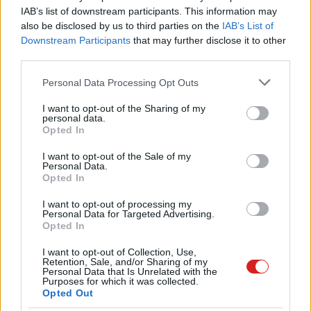
IAB’s list of downstream participants. This information may
also be disclosed by us to third parties on the
IAB’s List of
Downstream Participants
that may further disclose it to other
third parties.
Please note that this website/app uses one or more Google
Personal Data Processing Opt Outs
services and may gather and store information including but
not limited to your visit or usage behaviour. You may click to
I want to opt-out of the Sharing of my
personal data.
grant or deny consent to Google and its third-party tags to
Opted In
use your data for below specified purposes in below Google
consent section.
I want to opt-out of the Sale of my
Personal Data.
Opted In
I want to opt-out of processing my
Personal Data for Targeted Advertising.
Opted In
I want to opt-out of Collection, Use,
Retention, Sale, and/or Sharing of my
Personal Data that Is Unrelated with the
Purposes for which it was collected.
Opted Out