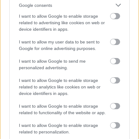
Google consents
I want to allow Google to enable storage
related to advertising like cookies on web or
KÖVESS FACEBOOKON!
device identifiers in apps.
I want to allow my user data to be sent to
Google for online advertising purposes.
I want to allow Google to send me
personalized advertising.
LEGOLVASOTTABBAK
I want to allow Google to enable storage
related to analytics like cookies on web or
Rezsicsökkentés: mennyit fogyaszt a
device identifiers in apps.
PC-d, a konzolod és a többi
elektronikai eszközöd?
I want to allow Google to enable storage
related to functionality of the website or app.
I want to allow Google to enable storage
Napelem sem kell hozzá: ez a
related to personalization.
konnektoros akkumulátor lehet a