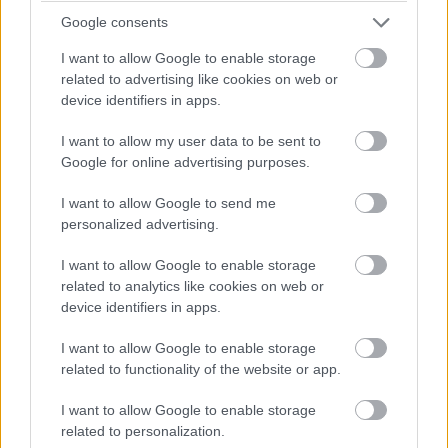
bóvliról van szó, aminek az egyetlen vonzereje
Google consents
a pimaszul alacsony ár?
I want to allow Google to enable storage
related to advertising like cookies on web or
device identifiers in apps.
Ha számítógép építésére, bővítésére kerül sor,
I want to allow my user data to be sent to
Google for online advertising purposes.
megvannak azok a gyártók, akiknek neve jól ismert a
hazai piacon - ismert előéletük, termékeik, támogatási
I want to allow Google to send me
hátterük, gyengeségeik és erősségeik. Általában egy-egy
personalized advertising.
komponenstípusra lebontva is megvan a toplista, hogy
mely gyártók termékei a legjobbak, és kiket érdemes
I want to allow Google to enable storage
related to analytics like cookies on web or
inkább elkerülni az adott kategóriában.
device identifiers in apps.
A helyzet az, hogy ez a gyártói kör több kategóriában is
I want to allow Google to enable storage
rendkívül zárt - szinte lehetetlen, hogy egy-egy új cég
related to functionality of the website or app.
beférkőzzön ide, vagy ha mégis, akkor azt csak nagyon
hosszú és fáradtságos aknamunkával képes megtenni,
I want to allow Google to enable storage
related to personalization.
ráadásul arra is szüksége van, hogy a fórumokon hiteles,