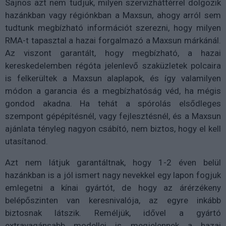
Sajnos azt nem tudjuk, milyen szervizháttérrel dolgozik
hazánkban vagy régiónkban a Maxsun, ahogy arról sem
tudtunk megbízható információt szerezni, hogy milyen
RMA-t tapasztal a hazai forgalmazó a Maxsun márkánál.
Az viszont garantált, hogy megbízható, a hazai
kereskedelemben régóta jelenlevő szaküzletek polcaira
is felkerültek a Maxsun alaplapok, és így valamilyen
módon a garancia és a megbízhatóság véd, ha mégis
gondod akadna. Ha tehát a spórolás elsődleges
szempont gépépítésnél, vagy fejlesztésnél, és a Maxsun
ajánlata tényleg nagyon csábító, nem biztos, hogy el kell
utasítanod.
Azt nem látjuk garantáltnak, hogy 1-2 éven belül
hazánkban is a jól ismert nagy nevekkel egy lapon fogjuk
emlegetni a kínai gyártót, de hogy az árérzékeny
belépőszinten van keresnivalója, az egyre inkább
biztosnak látszik. Reméljük, idővel a gyártó
extravagánsabb modellei is megjelennek a hazai