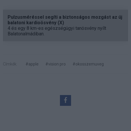
Pulzusméréssel segíti a biztonságos mozgást az új
balatoni kardioösvény (X)
4 és egy 8 km-es egészségügyi tanösvény nyílt
Balatonalmádiban.
Címkék:
#apple
#vision pro
#okosszemuveg