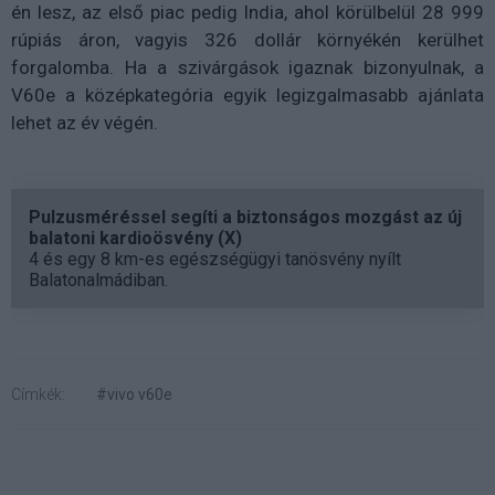
én lesz, az első piac pedig India, ahol körülbelül 28 999
rúpiás áron, vagyis 326 dollár környékén kerülhet
forgalomba. Ha a szivárgások igaznak bizonyulnak, a
V60e a középkategória egyik legizgalmasabb ajánlata
lehet az év végén.
Pulzusméréssel segíti a biztonságos mozgást az új
balatoni kardioösvény (X)
4 és egy 8 km-es egészségügyi tanösvény nyílt
Balatonalmádiban.
Címkék:
#vivo v60e