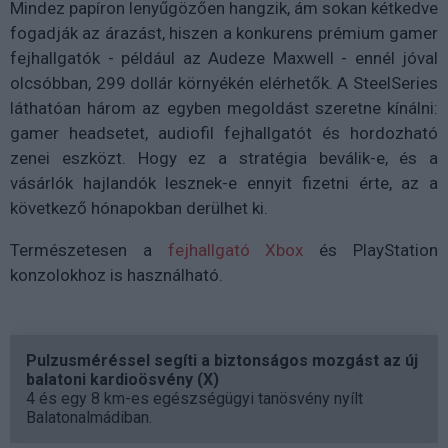
Mindez papíron lenyűgözően hangzik, ám sokan kétkedve
fogadják az árazást, hiszen a konkurens prémium gamer
fejhallgatók - például az Audeze Maxwell - ennél jóval
olcsóbban, 299 dollár környékén elérhetők. A SteelSeries
láthatóan három az egyben megoldást szeretne kínálni:
gamer headsetet, audiofil fejhallgatót és hordozható
zenei eszközt. Hogy ez a stratégia beválik-e, és a
vásárlók hajlandók lesznek-e ennyit fizetni érte, az a
következő hónapokban derülhet ki.
Természetesen a
fejhallgató Xbox
és PlayStation
konzolokhoz is használható.
Pulzusméréssel segíti a biztonságos mozgást az új
balatoni kardioösvény (X)
4 és egy 8 km-es egészségügyi tanösvény nyílt
Balatonalmádiban.