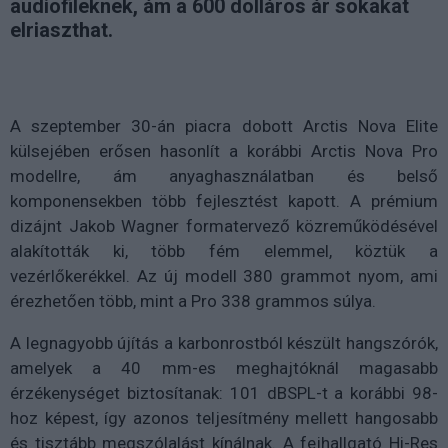
audiofileknek, ám a 600 dolláros ár sokakat
elriaszthat.
A szeptember 30-án piacra dobott Arctis Nova Elite
külsejében erősen hasonlít a korábbi Arctis Nova Pro
modellre, ám anyaghasználatban és belső
komponensekben több fejlesztést kapott. A prémium
dizájnt Jakob Wagner formatervező közreműködésével
alakították ki, több fém elemmel, köztük a
vezérlőkerékkel. Az új modell 380 grammot nyom, ami
érezhetően több, mint a Pro 338 grammos súlya.
A legnagyobb újítás a karbonrostból készült hangszórók,
amelyek a 40 mm-es meghajtóknál magasabb
érzékenységet biztosítanak: 101 dBSPL-t a korábbi 98-
hoz képest, így azonos teljesítmény mellett hangosabb
és tisztább megszólalást kínálnak. A fejhallgató Hi-Res