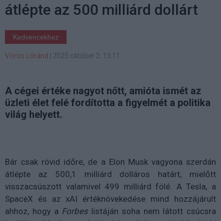
átlépte az 500 milliárd dollárt
Kedvencekhez
Vörös Lóránd
|
2025 október 2. 13:11
A cégei értéke nagyot nőtt, amióta ismét az
üzleti élet felé fordította a figyelmét a politika
világ helyett.
Bár csak rövid időre, de a Elon Musk vagyona szerdán
átlépte az 500,1 milliárd dolláros határt, mielőtt
visszacsúszott valamivel 499 milliárd fölé. A Tesla, a
SpaceX és az xAI értéknövekedése mind hozzájárult
ahhoz, hogy a
Forbes
listáján soha nem látott csúcsra