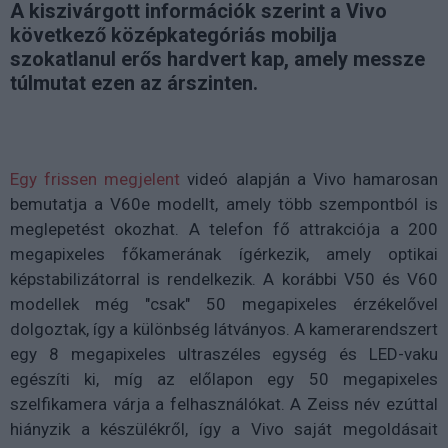
A kiszivárgott információk szerint a Vivo
következő középkategóriás mobilja
szokatlanul erős hardvert kap, amely messze
túlmutat ezen az árszinten.
Egy frissen megjelent
videó alapján a Vivo hamarosan
bemutatja a V60e modellt, amely több szempontból is
meglepetést okozhat. A telefon fő attrakciója a 200
megapixeles főkamerának ígérkezik, amely optikai
képstabilizátorral is rendelkezik. A korábbi V50 és V60
modellek még "csak" 50 megapixeles érzékelővel
dolgoztak, így a különbség látványos. A kamerarendszert
egy 8 megapixeles ultraszéles egység és LED-vaku
egészíti ki, míg az előlapon egy 50 megapixeles
szelfikamera várja a felhasználókat. A Zeiss név ezúttal
hiányzik a készülékről, így a Vivo saját megoldásait