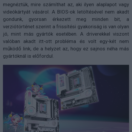
megnéztük, mire számíthat az, aki ilyen alaplapot vagy
videókártyát vásárol. A BIOS-ok letöltésével nem akadt
gondunk, gyorsan érkezett meg minden bit, a
verziótörténet szerint a frissítési gyakoriság is van olyan
jó, mint más gyártók esetében. A driverekkel viszont
valóban akadt itt-ott probléma és volt egy-két nem
működő link, de a helyzet az, hogy ez sajnos néha más
gyártóknál is előfordul.