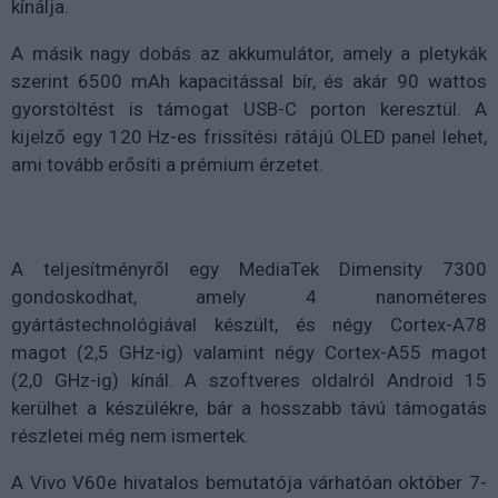
kínálja.
A másik nagy dobás az akkumulátor, amely a pletykák
szerint 6500 mAh kapacitással bír, és akár 90 wattos
gyorstöltést is támogat USB-C porton keresztül. A
kijelző egy 120 Hz-es frissítési rátájú OLED panel lehet,
ami tovább erősíti a prémium érzetet.
A teljesítményről egy MediaTek Dimensity 7300
gondoskodhat, amely 4 nanométeres
gyártástechnológiával készült, és négy Cortex-A78
magot (2,5 GHz-ig) valamint négy Cortex-A55 magot
(2,0 GHz-ig) kínál. A szoftveres oldalról Android 15
kerülhet a készülékre, bár a hosszabb távú támogatás
részletei még nem ismertek.
A Vivo V60e hivatalos bemutatója várhatóan október 7-