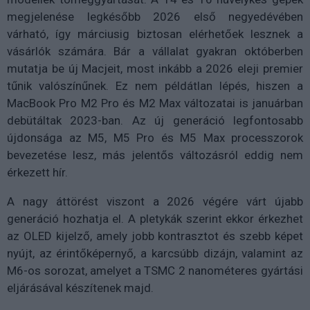
megjelenése legkésőbb 2026 első negyedévében
várható, így márciusig biztosan elérhetőek lesznek a
vásárlók számára. Bár a vállalat gyakran októberben
mutatja be új Macjeit, most inkább a 2026 eleji premier
tűnik valószínűnek. Ez nem példátlan lépés, hiszen a
MacBook Pro M2 Pro és M2 Max változatai is januárban
debütáltak 2023-ban. Az új generáció legfontosabb
újdonsága az M5, M5 Pro és M5 Max processzorok
bevezetése lesz, más jelentős változásról eddig nem
érkezett hír.
A nagy áttörést viszont a 2026 végére várt újabb
generáció hozhatja el. A pletykák szerint ekkor érkezhet
az OLED kijelző, amely jobb kontrasztot és szebb képet
nyújt, az érintőképernyő, a karcsúbb dizájn, valamint az
M6-os sorozat, amelyet a TSMC 2 nanométeres gyártási
eljárásával készítenek majd.