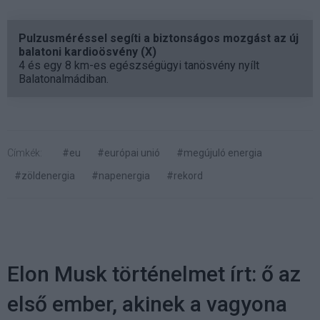
Pulzusméréssel segíti a biztonságos mozgást az új
balatoni kardioösvény (X)
4 és egy 8 km-es egészségügyi tanösvény nyílt
Balatonalmádiban.
Címkék:
#eu
#európai unió
#megújuló energia
#zöldenergia
#napenergia
#rekord
Elon Musk történelmet írt: ő az
első ember, akinek a vagyona