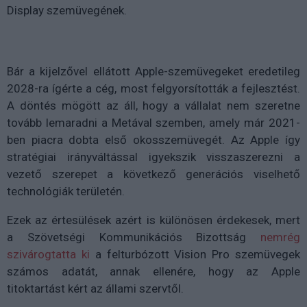
Display szemüvegének.
Bár a kijelzővel ellátott Apple-szemüvegeket eredetileg
2028-ra ígérte a cég, most felgyorsították a fejlesztést.
A döntés mögött az áll, hogy a vállalat nem szeretne
tovább lemaradni a Metával szemben, amely már 2021-
ben piacra dobta első okosszemüvegét. Az Apple így
stratégiai irányváltással igyekszik visszaszerezni a
vezető szerepet a következő generációs viselhető
technológiák területén.
Ezek az értesülések azért is különösen érdekesek, mert
a Szövetségi Kommunikációs Bizottság
nemrég
szivárogtatta ki
a felturbózott Vision Pro szemüvegek
számos adatát, annak ellenére, hogy az Apple
titoktartást kért az állami szervtől.