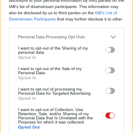
disclosure of your personal information by third parties on the
IAB’s list of downstream participants. This information may
also be disclosed by us to third parties on the
IAB’s List of
Downstream Participants
that may further disclose it to other
Címkék:
#apple
#macbook pro
third parties.
Please note that this website/app uses one or more Google
Personal Data Processing Opt Outs
services and may gather and store information including but
not limited to your visit or usage behaviour. You may click to
I want to opt-out of the Sharing of my
personal data.
grant or deny consent to Google and its third-party tags to
Opted In
use your data for below specified purposes in below Google
Maxsun – mit kell tudni a
consent section.
I want to opt-out of the Sale of my
Personal Data.
rejtélyes-gyanús gyártóról?
Opted In
I want to opt-out of processing my
Kedvencekhez
Personal Data for Targeted Advertising.
Opted In
Erdős Márton
|
2025 október 2. 14:00
I want to opt-out of Collection, Use,
Retention, Sale, and/or Sharing of my
Personal Data that Is Unrelated with the
Purposes for which it was collected.
Vajon meg lehet bízni a Maxsun márkájú
Opted Out
termékekben, vagy messzire elkerülendő