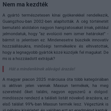
Nem ma kezdték
A gyártó természetesen kínai gyökerekkel rendelkezik,
Guangzhou-ban 2002-ben alapították. A cég történetét
bemutató aloldalon nagyon hangzatosakat írnak, például
jelmondatuk, hogy "az evolúció nem ismer határokat" -
bármit is jelentsen ez. Mindenesetre büszkék innovatív
hozzáállásukra, minőségi termékeikre és elhivatottak,
hogy a legnagyobb gyártók közé küzdjék fel magukat. De
mi is a hozzáadott extrájuk?
Hát a mindenkinek alávágó árazás!
A magyar piacon 2025 márciusa óta több kategóriában
is aktívan jelen vannak Maxsun termékek, ha meg
szeretnéd őket találni, nagyon egyszerű a dolgod:
mindössze rendezd a találati listát növekvő árazásra, az
első találat 99%-ban Maxsun termék lesz. Végeztünk is
jó néhány kísérletet, és valóban ezt az eredményt kaptuk.