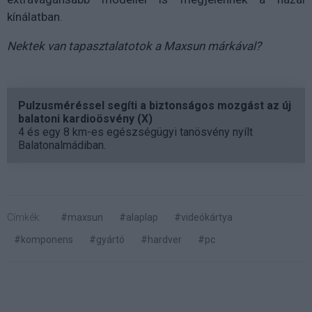
kínálatban.
Nektek van tapasztalatotok a Maxsun márkával?
Pulzusméréssel segíti a biztonságos mozgást az új
balatoni kardioösvény (X)
4 és egy 8 km-es egészségügyi tanösvény nyílt
Balatonalmádiban.
Címkék:
#maxsun
#alaplap
#videókártya
#komponens
#gyártó
#hardver
#pc