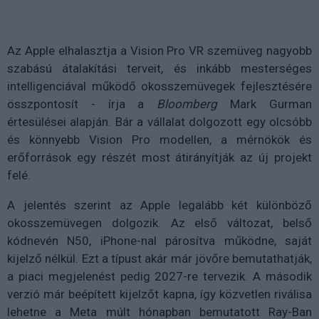
Az Apple elhalasztja a Vision Pro VR szemüveg nagyobb
szabású átalakítási terveit, és inkább mesterséges
intelligenciával működő okosszemüvegek fejlesztésére
összpontosít - írja a
Bloomberg
Mark Gurman
értesülései alapján. Bár a vállalat dolgozott egy olcsóbb
és könnyebb Vision Pro modellen, a mérnökök és
erőforrások egy részét most átirányítják az új projekt
felé.
A jelentés szerint az Apple legalább két különböző
okosszemüvegen dolgozik. Az első változat, belső
kódnevén N50, iPhone-nal párosítva működne, saját
kijelző nélkül. Ezt a típust akár már jövőre bemutathatják,
a piaci megjelenést pedig 2027-re tervezik. A második
verzió már beépített kijelzőt kapna, így közvetlen riválisa
lehetne a Meta múlt hónapban bemutatott Ray-Ban