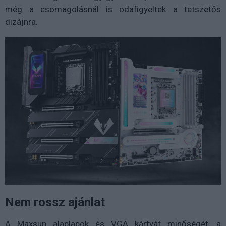
még a csomagolásnál is odafigyeltek a tetszetős
dizájnra.
Nem rossz ajánlat
A Maxsun alaplapok és VGA kártyát minőségét, a