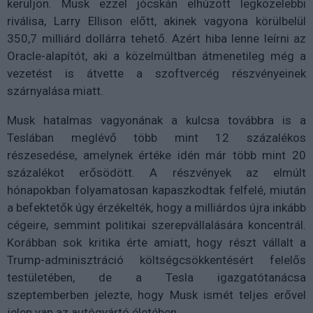
kerüljön. Musk ezzel jócskán elhúzott legközelebbi
riválisa, Larry Ellison előtt, akinek vagyona körülbelül
350,7 milliárd dollárra tehető. Azért hiba lenne leírni az
Oracle-alapítót, aki a közelmúltban átmenetileg még a
vezetést is átvette a szoftvercég részvényeinek
szárnyalása miatt.
Musk hatalmas vagyonának a kulcsa továbbra is a
Teslában meglévő több mint 12 százalékos
részesedése, amelynek értéke idén már több mint 20
százalékot erősödött. A részvények az elmúlt
hónapokban folyamatosan kapaszkodtak felfelé, miután
a befektetők úgy érzékelték, hogy a milliárdos újra inkább
cégeire, semmint politikai szerepvállalására koncentrál.
Korábban sok kritika érte amiatt, hogy részt vállalt a
Trump-adminisztráció költségcsökkentésért felelős
testületében, de a Tesla igazgatótanácsa
szeptemberben jelezte, hogy Musk ismét teljes erővel
jelen van az autógyártó életében.