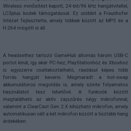
Wireless minősítést kapott, 24-bit/96 kHz hangátvitellel,
LC3plus kodek támogatással. Ez utóbbit a Fraunhofer
Intézet fejlesztette, amely többek között az MP3 és a
H.264 mögött is áll.
A headsethez tartozó GameHub állomás három USB-C
portot kínál, így akár PC-hez, PlayStationhöz és Xboxhoz
is egyszerre csatlakoztatható, ráadásul képes több
forrás hangját keverni. Megmaradt a hot-swap
akkumulátoros megoldás is, amely szinte folyamatos
használatot tesz lehetővé. A funkciók között
megtalálható az aktív zajszűrés négy mikrofonnal,
valamint a ClearCast Gen 2.X kihúzható mikrofon, amely
automatikusan vált a két mikrofon között a tisztább hang
érdekében.