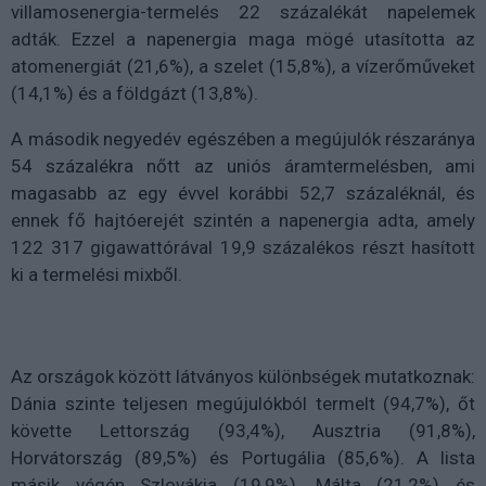
villamosenergia-termelés 22 százalékát napelemek
adták. Ezzel a napenergia maga mögé utasította az
atomenergiát (21,6%), a szelet (15,8%), a vízerőműveket
(14,1%) és a földgázt (13,8%).
A második negyedév egészében a megújulók részaránya
54 százalékra nőtt az uniós áramtermelésben, ami
magasabb az egy évvel korábbi 52,7 százaléknál, és
ennek fő hajtóerejét szintén a napenergia adta, amely
122 317 gigawattórával 19,9 százalékos részt hasított
ki a termelési mixből.
Az országok között látványos különbségek mutatkoznak:
Dánia szinte teljesen megújulókból termelt (94,7%), őt
követte Lettország (93,4%), Ausztria (91,8%),
Horvátország (89,5%) és Portugália (85,6%). A lista
másik végén Szlovákia (19,9%), Málta (21,2%) és