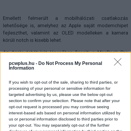
Emellett felmerült a mobilhálózati csatlakozás
lehetősége is, amelyhez az Apple saját modemchipet
fejleszthet, valamint az OLED modelleken a kamera
körüli notch is kisebb lehet.
Az Apple tehát két lépcsőben frissíti a MacBook Pro
szériát: először egy visszafogottabb teljesítménybeli
pcwplus.hu -
Do Not Process My Personal
előrelépéssel, majd egy nagy átalakítással, amely hosszú
Information
idő után valódi újdonságokat hozhat a prémium laptopok
világába.
If you wish to opt-out of the sale, sharing to third parties, or
processing of your personal or sensitive information for
targeted advertising by us, please use the below opt-out
section to confirm your selection. Please note that after your
Pulzusméréssel segíti a biztonságos mozgást az új
opt-out request is processed you may continue seeing
balatoni kardioösvény (X)
interest-based ads based on personal information utilized by
4 és egy 8 km-es egészségügyi tanösvény nyílt
us or personal information disclosed to third parties prior to
Balatonalmádiban.
your opt-out. You may separately opt-out of the further