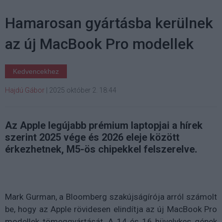
Hamarosan gyártásba kerülnek
az új MacBook Pro modellek
Kedvencekhez
Hajdú Gábor
|
2025 október 2. 18:44
Az Apple legújabb prémium laptopjai a hírek
szerint 2025 vége és 2026 eleje között
érkezhetnek, M5-ös chipekkel felszerelve.
Mark Gurman, a Bloomberg szakújságírója arról számolt
be, hogy az Apple rövidesen elindítja az új MacBook Pro
modellek tömeggyártását. A 14 és 16 hüvelykes gépek