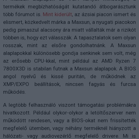
termékek megbízhatóságát kutatandó átbogarásztunk
több fórumot is.
Mint kiderült
, az ázsiai piacon ismert és
elismert, közkedvelt márka a Maxsun, a nyugati piacokon
pedig pimaszul alacsony ára miatt vállalták már a rizikót
többen is, hogy ezt válasszák. A tapasztalatok sem olyan
rosszak, mint az elsőre gondolhatnánk. A Maxsun
alaplapokkal különösebb gondja senkinek sem volt, még
az erősebb CPU-kkal, mint például az AMD Ryzen 7
7800X3D is stabilan futnak a Maxsun alaplapok. A BIOS
angol nyelvű és kissé puritán, de működnek az
XMP/EXPO beállítások, nincsen fagyás és furcsa
működés.
A legtöbb felhasználó viszont támogatási problémákra
hivatkozott. Például olykor-olykor a letöltőszerver nem
működött rendesen, vagy a BIOS-okat nem frissítették
megfelelő ütemben, vagy néhány terméknél hiányzott a
hálózati- vagy audiovezérlő megfelelő drivere. Mi is