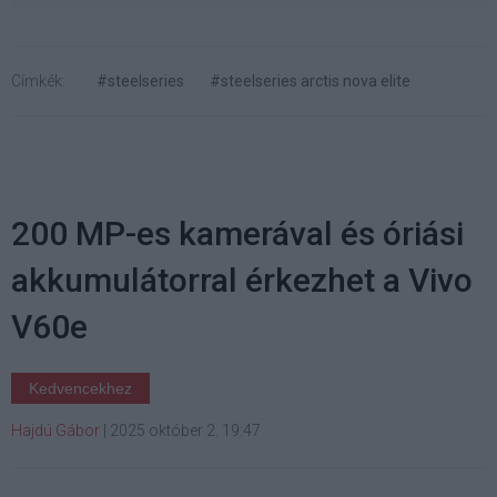
Címkék:
#steelseries
#steelseries arctis nova elite
200 MP-es kamerával és óriási
akkumulátorral érkezhet a Vivo
V60e
Kedvencekhez
Hajdú Gábor
|
2025 október 2. 19:47