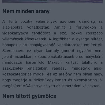
Nem minden arany
A fenti pozitív vélemények azonban kizárólag az
alaplapokra vonatkoztak. Amint a fórumokon a
videókártyákra terelődött a szó, sokkal rosszabb
vélemények következtek. A legtöbben a gyenge hűtést,
hónapok alatt csapágyasodó ventilátorokat említették.
Szerencsére ez olyan komoly gondot egyelőre nem
jelent hazánkban, alapos piackutatásunk eredményeként
mindössze háromféle Maxsun kártyát találtunk a
szaküzletek kínálatában, ráadásul mindegyik alsó-
középkategóriás modell és az árelőny nem olyan nagy,
hogy megérje a "rizikót" egy ismert és bizonyítottan jól
megépített VGA kártya helyett az ismeretlent választani.
Nem tiltott gyümölcs