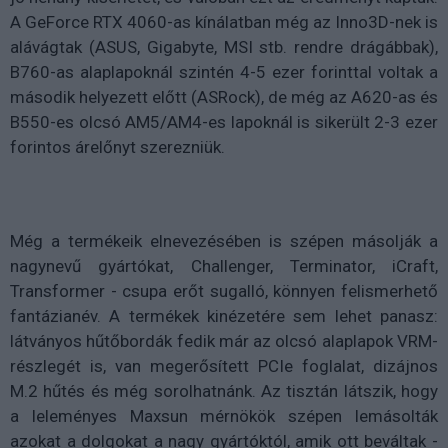
A GeForce RTX 4060-as kínálatban még az Inno3D-nek is
alávágtak (ASUS, Gigabyte, MSI stb. rendre drágábbak),
B760-as alaplapoknál szintén 4-5 ezer forinttal voltak a
második helyezett előtt (ASRock), de még az A620-as és
B550-es olcsó AM5/AM4-es lapoknál is sikerült 2-3 ezer
forintos árelőnyt szerezniük.
Még a termékeik elnevezésében is szépen másolják a
nagynevű gyártókat, Challenger, Terminator, iCraft,
Transformer - csupa erőt sugalló, könnyen felismerhető
fantázianév. A termékek kinézetére sem lehet panasz:
látványos hűtőbordák fedik már az olcsó alaplapok VRM-
részlegét is, van megerősített PCIe foglalat, dizájnos
M.2 hűtés és még sorolhatnánk. Az tisztán látszik, hogy
a leleményes Maxsun mérnökök szépen lemásolták
azokat a dolgokat a nagy gyártóktól, amik ott beváltak -