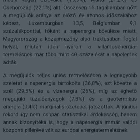
Csehország (22,1%) állt. Összesen 15 tagállamban nőtt
a megújulók aránya az előző év azonos időszakához
képest, Luxemburgban 13,5, Belgiumban 9,1
százalékponttal, főként a napenergia bővülése miatt.
Magyarország a középmezőny alsó traktusában foglal
helyet, miután idén nyáron a villamosenergia-
termelésnek már több mint 40 százalékát a napelemek
adták.
A megújulók teljes uniós termelésében a legnagyobb
szeletet a napenergia birtokolta (36,8%), ezt követte a
szél (29,5%) és a vízenergia (26%), míg az éghető
megújuló tüzelőanyagok (7,3%) és a geotermikus
energia (0,4%) marginális szerepet játszottak. A júniusi
rekord így nem csupán statisztikai érdekesség, hanem
annak bizonyítéka is, hogy a napenergia immár valódi
központi pillérévé vált az európai energiatermelésnek.