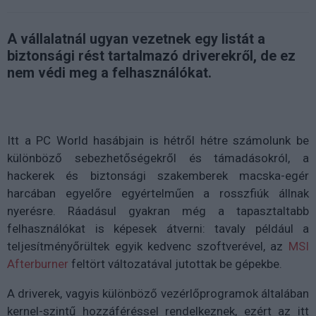
A vállalatnál ugyan vezetnek egy listát a
biztonsági rést tartalmazó driverekről, de ez
nem védi meg a felhasználókat.
Itt a PC World hasábjain is hétről hétre számolunk be
különböző sebezhetőségekről és támadásokról, a
hackerek és biztonsági szakemberek macska-egér
harcában egyelőre egyértelműen a rosszfiúk állnak
nyerésre. Ráadásul gyakran még a tapasztaltabb
felhasználókat is képesek átverni: tavaly például a
teljesítményőrültek egyik kedvenc szoftverével, az
MSI
Afterburner
feltört változatával jutottak be gépekbe.
A driverek, vagyis különböző vezérlőprogramok általában
kernel-szintű hozzáféréssel rendelkeznek, ezért az itt