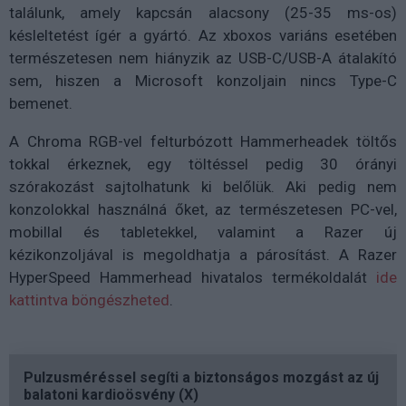
találunk, amely kapcsán alacsony (25-35 ms-os)
késleltetést ígér a gyártó. Az xboxos variáns esetében
természetesen nem hiányzik az USB-C/USB-A átalakító
sem, hiszen a Microsoft konzoljain nincs Type-C
bemenet.
A Chroma RGB-vel felturbózott Hammerheadek töltős
tokkal érkeznek, egy töltéssel pedig 30 órányi
szórakozást sajtolhatunk ki belőlük. Aki pedig nem
konzolokkal használná őket, az természetesen PC-vel,
mobillal és tabletekkel, valamint a Razer új
kézikonzoljával is megoldhatja a párosítást. A Razer
HyperSpeed Hammerhead hivatalos termékoldalát
ide
kattintva böngészheted
.
Pulzusméréssel segíti a biztonságos mozgást az új
balatoni kardioösvény (X)