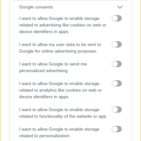
leejtések következményeitől pedig a masszív polimer-
Google consents
magnézium ötvözetből készült tokozás óvja a
készüléket.
I want to allow Google to enable storage
related to advertising like cookies on web or
device identifiers in apps.
Kattints a képre a galériáért!
I want to allow my user data to be sent to
Google for online advertising purposes.
I want to allow Google to send me
personalized advertising.
I want to allow Google to enable storage
related to analytics like cookies on web or
device identifiers in apps.
I want to allow Google to enable storage
related to functionality of the website or app.
Az üzemidőt illetően 20 órára számíthatunk, a dupla
I want to allow Google to enable storage
(egyenként 750 Wh-s) akkumulátoros kialakításnak hála
related to personalization.