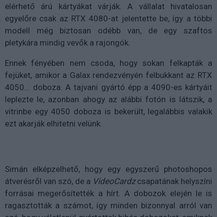
elérhető árú kártyákat várják. A vállalat hivatalosan
egyelőre csak az RTX 4080-at jelentette be, így a többi
modell még biztosan odébb van, de egy szaftos
pletykára mindig vevők a rajongók.
Ennek fényében nem csoda, hogy sokan felkapták a
fejüket, amikor a Galax rendezvényén felbukkant az RTX
4050... doboza. A tajvani gyártó épp a 4090-es kártyáit
leplezte le, azonban ahogy az alábbi fotón is látszik, a
vitrinbe egy 4050 doboza is bekerült, legalábbis valakik
ezt akarják elhitetni velünk.
Simán elképzelhető, hogy egy egyszerű photoshopos
átverésről van szó, de a
VideoCardz
csapatának helyszíni
forrásai megerősítették a hírt. A dobozok elején le is
ragasztották a számot, így minden bizonnyal arról van