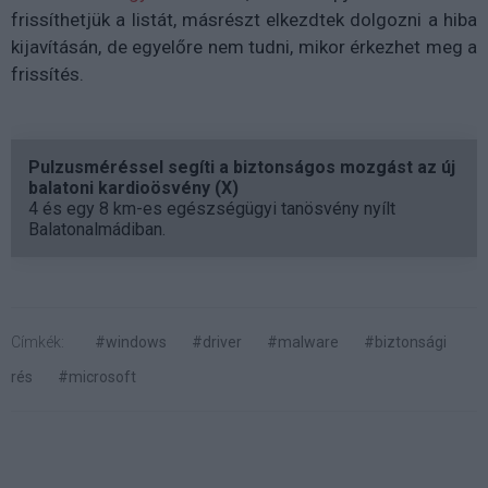
frissíthetjük a listát, másrészt elkezdtek dolgozni a hiba
kijavításán, de egyelőre nem tudni, mikor érkezhet meg a
frissítés.
Pulzusméréssel segíti a biztonságos mozgást az új
balatoni kardioösvény (X)
4 és egy 8 km-es egészségügyi tanösvény nyílt
Balatonalmádiban.
Címkék:
#windows
#driver
#malware
#biztonsági
rés
#microsoft