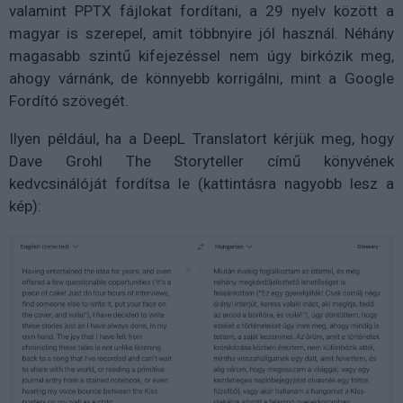
valamint PPTX fájlokat fordítani, a 29 nyelv között a
magyar is szerepel, amit többnyire jól használ. Néhány
magasabb szintű kifejezéssel nem úgy birkózik meg,
ahogy várnánk, de könnyebb korrigálni, mint a Google
Fordító szövegét.
Ilyen például, ha a DeepL Translatort kérjük meg, hogy
Dave Grohl The Storyteller című könyvének
kedvcsinálóját fordítsa le (kattintásra nagyobb lesz a
kép):