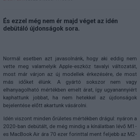
És ezzel még nem ér majd véget az idén
debütáló újdonságok sora.
Normál esetben azt javasolnánk, hogy aki eddig nem
vette meg valamelyik Apple-eszköz tavalyi változatát,
most már várjon az új modellek érkezésére, de most
más időket élünk. A gyártó sokszor nem vagy
elhanyagolható mértékben emelt árat, így ugyanannyiért
kaphattunk jobbat, ha nem hetekkel az újdonságok
bejelentése előtt akartunk vásárolni.
Idén viszont minden őrületes mértékben drágul: nyáron a
2020-ban debütált, de még mindig a kínálatban lévő M1-
es MacBook Air ára 70 ezer forinttal ment feljebb az M2-