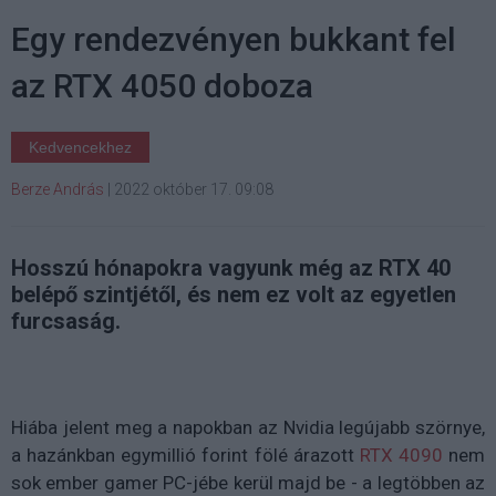
Egy rendezvényen bukkant fel
az RTX 4050 doboza
Kedvencekhez
Berze András
|
2022 október 17. 09:08
Hosszú hónapokra vagyunk még az RTX 40
belépő szintjétől, és nem ez volt az egyetlen
furcsaság.
Hiába jelent meg a napokban az Nvidia legújabb szörnye,
a hazánkban egymillió forint fölé árazott
RTX 4090
nem
sok ember gamer PC-jébe kerül majd be - a legtöbben az