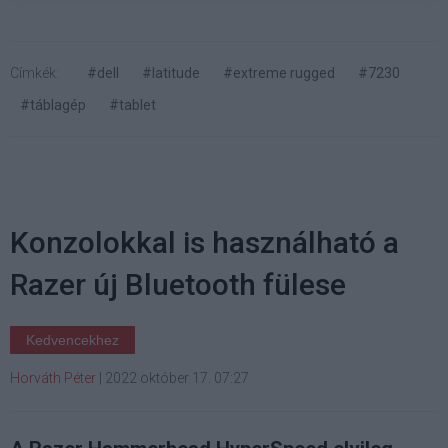
Címkék:
#dell
#latitude
#extreme rugged
#7230
#táblagép
#tablet
Konzolokkal is használható a
Razer új Bluetooth fülese
Kedvencekhez
Horváth Péter
|
2022 október 17. 07:27