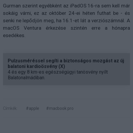
Gurman szerint egyébként az iPadOS 16-ra sem kell már
sokáig várni, ez az október 24-ei héten futhat be - és
senki ne lepődjön meg, ha 16.1-et lát a verziószámnál. A
macOS Ventura érkezése szintén erre a hónapra
esedékes.
Pulzusméréssel segíti a biztonságos mozgást az új
balatoni kardioösvény (X)
4 és egy 8 km-es egészségügyi tanösvény nyílt
Balatonalmádiban.
Címkék:
#apple
#macbook pro