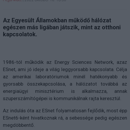
Az Egyesült Államokban működő hálózat
egészen más ligában játszik, mint az otthoni
kapcsolatok.
1986-tól működik az Energy Sciences Network, azaz
ESnet, ami jó ideje a világ leggyorsabb kapcsolata. Célja
az amerikai laboratóriumok minél hatékonyabb és
gyorsabb összekapcsolása, a hálózatot továbbá az
energiaügyi minisztérium is alkalmazza, annak
szuperszámítógépei is kommunikálnak rajta keresztül.
Az indulás óta az ESnet folyamatosan fejlődik, most épp
ESnet6-ként hivatkoznak rá, a sebessége pedig egészen
megdöbbentő.