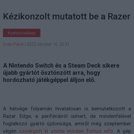
Kézikonzolt mutatott be a Razer
Kedvencekhez
Erdei Patrik
|
2022 október 16. 20:31
A Nintendo Switch és a Steam Deck sikere
újabb gyártót ösztönzött arra, hogy
hordozható játékgéppel álljon elő.
A hétvége folyamán hivatalosan is bemutatkozott a
Razer Edge, a perifériáiról ismert, de mindenfélével
foglalkozó gyártó újdonsága, amiről még szeptember
végén
szivárgott ki szinte minden fontos infó
. A gép