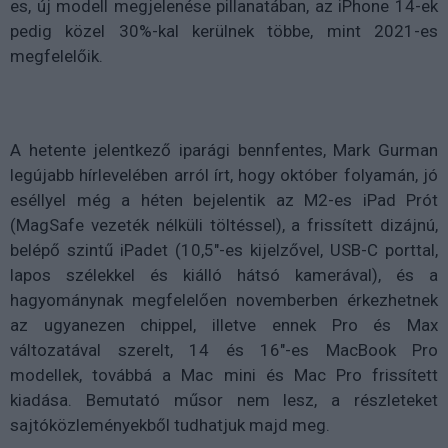
es, új modell megjelenése pillanatában, az iPhone 14-ek
pedig közel 30%-kal kerülnek többe, mint 2021-es
megfelelőik.
A hetente jelentkező iparági bennfentes, Mark Gurman
legújabb hírlevelében arról írt, hogy október folyamán, jó
eséllyel még a héten bejelentik az M2-es iPad Prót
(MagSafe vezeték nélküli töltéssel), a frissített dizájnú,
belépő szintű iPadet (10,5"-es kijelzővel, USB-C porttal,
lapos szélekkel és kiálló hátsó kamerával), és a
hagyománynak megfelelően novemberben érkezhetnek
az ugyanezen chippel, illetve ennek Pro és Max
változatával szerelt, 14 és 16"-es MacBook Pro
modellek, továbbá a Mac mini és Mac Pro frissített
kiadása. Bemutató műsor nem lesz, a részleteket
sajtóközleményekből tudhatjuk majd meg.