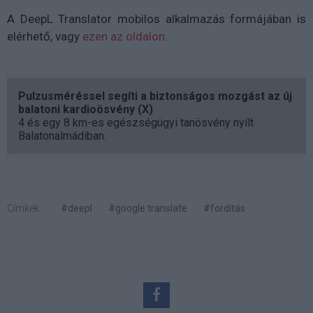
A DeepL Translator mobilos alkalmazás formájában is
elérhető, vagy
ezen az oldalon
.
Pulzusméréssel segíti a biztonságos mozgást az új
balatoni kardioösvény (X)
4 és egy 8 km-es egészségügyi tanösvény nyílt
Balatonalmádiban.
Címkék:
#deepl
#google translate
#fordítás