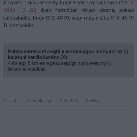
Arra azért kicsi az esély, hogy a nemrég "visszavont"
RTX
4080 12 GB
ilyen formában térjen vissza, sokkal
valószínűbb, hogy RTX 4070, vagy méginkább RTX 4070
Ti lesz belőle.
Pulzusméréssel segíti a biztonságos mozgást az új
balatoni kardioösvény (X)
4 és egy 8 km-es egészségügyi tanösvény nyílt
Balatonalmádiban.
Címkék:
#videokártya
#rtx 4050
#nvidia