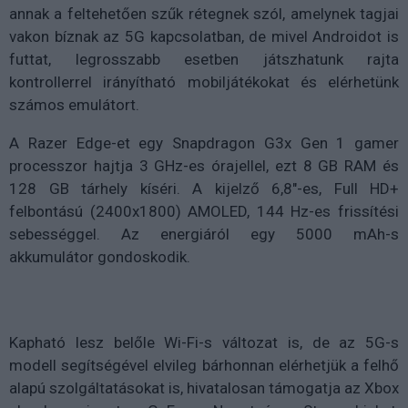
annak a feltehetően szűk rétegnek szól, amelynek tagjai
vakon bíznak az 5G kapcsolatban, de mivel Androidot is
futtat, legrosszabb esetben játszhatunk rajta
kontrollerrel irányítható mobiljátékokat és elérhetünk
számos emulátort.
A Razer Edge-et egy Snapdragon G3x Gen 1 gamer
processzor hajtja 3 GHz-es órajellel, ezt 8 GB RAM és
128 GB tárhely kíséri. A kijelző 6,8"-es, Full HD+
felbontású (2400x1800) AMOLED, 144 Hz-es frissítési
sebességgel. Az energiáról egy 5000 mAh-s
akkumulátor gondoskodik.
Kapható lesz belőle Wi-Fi-s változat is, de az 5G-s
modell segítségével elvileg bárhonnan elérhetjük a felhő
alapú szolgáltatásokat is, hivatalosan támogatja az Xbox