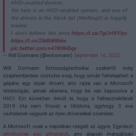
HVCI-enabled devices.
Yet here is an HVCI-enabled system, and one of
the drivers in the block list (WinRing0) is happily
loaded.
I don't believe the docs.
https://t.co/7gCnfXYIys
https://t.co/2IkBtBRhks
pic.twitter.com/n4789lH5qy
— Will Dormann (@wdormann)
September 16, 2022
Will Dormann biztonságtechnikai szakértő még
szeptemberben osztotta meg, hogy simán feltelepített a
gépére egy olyan drivert, ami rajta van a Microsoft
tiltólistáján, annak ellenére, hogy be van kapcsolva a
HVCI. Ezt követően derült ki, hogy a felhasználóknál
2019 óta nem frissül a tiltólista, úgyhogy 3 éve
védtelenek vagyunk az ilyen driverekkel szemben.
A Microsoft csak a napokban reagált az ügyre. Egyrészt
létrehoztak egy útmutatót
, ami alapján manuálisan