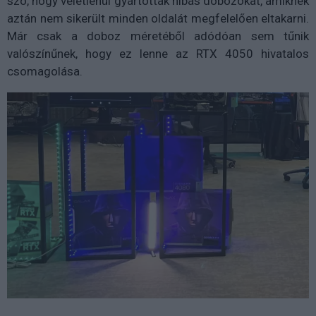
szó, hogy véletlenül gyártottak hibás dobozokat, amiknek
aztán nem sikerült minden oldalát megfelelően eltakarni.
Már csak a doboz méretéből adódóan sem tűnik
valószínűnek, hogy ez lenne az RTX 4050 hivatalos
csomagolása.