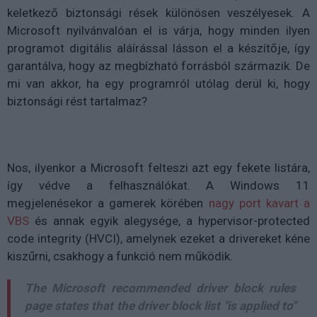
keletkező biztonsági rések különösen veszélyesek. A
Microsoft nyilvánvalóan el is várja, hogy minden ilyen
programot digitális aláírással lásson el a készítője, így
garantálva, hogy az megbízható forrásból származik. De
mi van akkor, ha egy programról utólag derül ki, hogy
biztonsági rést tartalmaz?
Nos, ilyenkor a Microsoft felteszi azt egy fekete listára,
így védve a felhasználókat. A Windows 11
megjelenésekor a gamerek körében
nagy port kavart a
VBS
és annak egyik alegysége, a hypervisor-protected
code integrity (HVCI), amelynek ezeket a drivereket kéne
kiszűrni, csakhogy a funkció nem működik.
The Microsoft recommended driver block rules
page states that the driver block list "is applied to"