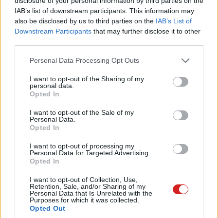
disclosure of your personal information by third parties on the
tulajdonságokat kínálva egy strapabíró testbe
IAB’s list of downstream participants. This information may
also be disclosed by us to third parties on the
IAB’s List of
csomagolva.
Downstream Participants
that may further disclose it to other
third parties.
A 7 éve útnak indított Rugged Extreme-széria negyedik
generációja egy 12 hüvelykes, 16:10-es képarányú Full
Please note that this website/app uses one or more Google
Personal Data Processing Opt Outs
HD kijelzővel támad (1200 nites fényerő mellett), a
services and may gather and store information including but
gyártó ígérete szerint pedig akár -29 és + 63 Celsius-
not limited to your visit or usage behaviour. You may click to
I want to opt-out of the Sharing of my
personal data.
grant or deny consent to Google and its third-party tags to
fokban is számíthatunk a szolgálataira.
Opted In
use your data for below specified purposes in below Google
consent section.
I want to opt-out of the Sale of my
Personal Data.
Opted In
Az új táblagép természetesen már a Windows 11 Pro
I want to opt-out of processing my
rendszerrel érkezik, 12. generációs Intel-
Personal Data for Targeted Advertising.
processzorokkal az i3-tól az i5-ön át az i7-esig, és Intel
Opted In
Iris grafikus chipekkel. Memóriából 8-32 GB-ig (LPDDR5)
I want to opt-out of Collection, Use,
terjed a repertoár, míg a 256 GB-os alap M.2.-es SSD
Retention, Sale, and/or Sharing of my
Personal Data that Is Unrelated with the
tárhelyet akár 2 TB-ig is tornázhatjuk. A por-és
Purposes for which it was collected.
Opted Out
vízállóságról az IP65-ös szabvány gondoskodik, a