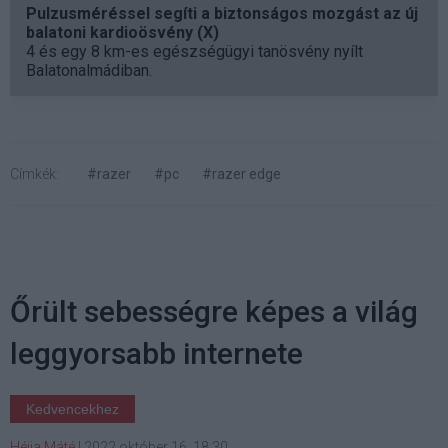
Pulzusméréssel segíti a biztonságos mozgást az új
balatoni kardioösvény (X)
4 és egy 8 km-es egészségügyi tanösvény nyílt
Balatonalmádiban.
Címkék:
#razer
#pc
#razer edge
Őrült sebességre képes a világ
leggyorsabb internete
Kedvencekhez
Héjja Máté
|
2022 október 16. 18:30