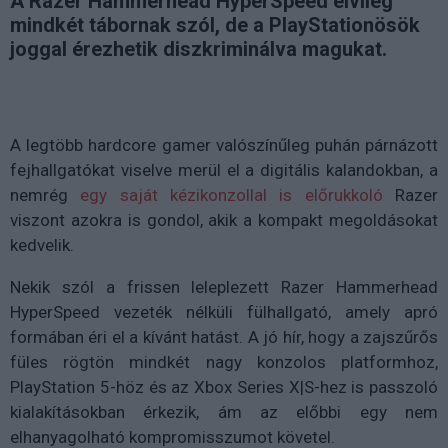
A Razer Hammerhead HyperSpeed elvileg
mindkét tábornak szól, de a PlayStationösök
joggal érezhetik diszkriminálva magukat.
A legtöbb hardcore gamer valószínűleg puhán párnázott
fejhallgatókat viselve merül el a digitális kalandokban, a
nemrég
egy saját kézikonzollal is előrukkoló
Razer
viszont azokra is gondol, akik a kompakt megoldásokat
kedvelik.
Nekik szól a frissen leleplezett Razer Hammerhead
HyperSpeed vezeték nélküli fülhallgató, amely apró
formában éri el a kívánt hatást. A jó hír, hogy a zajszűrős
füles rögtön mindkét nagy konzolos platformhoz,
PlayStation 5-höz és az Xbox Series X|S-hez is passzoló
kialakításokban érkezik, ám az előbbi egy nem
elhanyagolható kompromisszumot követel.