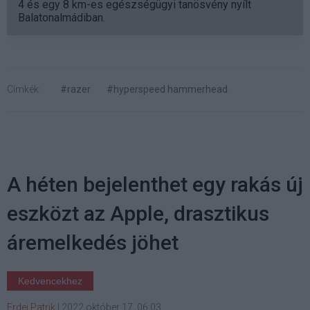
4 és egy 8 km-es egészségügyi tanösvény nyílt
Balatonalmádiban.
Címkék:
#razer
#hyperspeed hammerhead
A héten bejelenthet egy rakás új
eszközt az Apple, drasztikus
áremelkedés jöhet
Kedvencekhez
Erdei Patrik
|
2022 október 17. 06:03