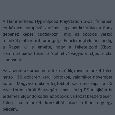
A Hammerhead HyperSpeed PlayStation 5-ös, fehérben
és kékben pompázó variánsa ugyanis kizárólag a Sony
gépéhez képes csatlakozni, míg az xboxos verzió
mindkét platformot támogatja. Ennek megfelelően pedig
a Razer ki is emelte, hogy a fekete-zöld Xbox-
Hammerheadet tekinti a "definitív", vagyis a teljes értékű
kiadásnak.
Ez viszont az árban nem tükröződik, mivel mindkét füles
nettó 150 dollárért kerül boltokba, valamikor november
során. Magyarán, aki a legtöbbet szeretné kapni a 65
ezer forint körüli összegért, annak még PS-tulajként is
érdemes elgondolkodni az xboxos változat beszerzésén,
főleg, ha mindkét konzolból akad otthon egy-egy
példány.