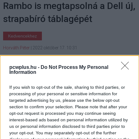
Rambo is megtapsolná a Dell új,
strapabíró táblagépét
Kedvencekhez
Horváth Péter
|
2022 október 17. 10:31
pcwplus.hu -
Do Not Process My Personal
Kifejezetten a nehéz körülmények között
Information
dolgozó profiknak tervezték a Dell Latitude
7230 Rugged Extreme-et.
If you wish to opt-out of the sale, sharing to third parties, or
processing of your personal or sensitive information for
targeted advertising by us, please use the below opt-out
section to confirm your selection. Please note that after your
opt-out request is processed you may continue seeing
A Dell a 2018-as 7220 Rugged Extreme óta nem dobott
interest-based ads based on personal information utilized by
piacra kimondottan mostoha körülmények közé szánt
us or personal information disclosed to third parties prior to
táblagépet, a napokban leleplezett Latitude 7230 Rugged
your opt-out. You may separately opt-out of the further
Extreme viszont pótolja az elmaradást, korszerű