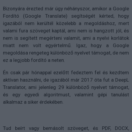
Bizonyára érezted már úgy néhányszor, amikor a Google
Fordító (Google Translate) segítségét kérted, hogy
igazából nem kerültél közelebb a megoldáshoz, mert
valami fura szöveget kaptál, ami nem is hangzott jól, és
nem is segített megérteni valamit, ami a nyelvi korlátok
miatt nem volt egyértelmű. Igaz, hogy a Google
megoldása rengeteg különböző nyelvet támogat, de nem
ez a legjobb fordító a neten.
Én csak pár hónappal ezelőtt fedeztem fel és kezdtem
aktívan használni, de igazából már 2017 óta fut a DeepL
Translator, ami jelenleg 29 különböző nyelvet támogat,
és egy egyedi algoritmust, valamint gépi tanulást
alkalmaz a siker érdekében.
Tud beírt vagy bemásolt szöveget, és PDF, DOCX,