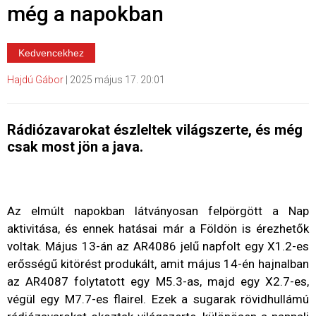
még a napokban
Kedvencekhez
Hajdú Gábor
|
2025 május 17. 20:01
Rádiózavarokat észleltek világszerte, és még
csak most jön a java.
Az elmúlt napokban látványosan felpörgött a Nap
aktivitása, és ennek hatásai már a Földön is érezhetők
voltak. Május 13-án az AR4086 jelű napfolt egy X1.2-es
erősségű kitörést produkált, amit május 14-én hajnalban
az AR4087 folytatott egy M5.3-as, majd egy X2.7-es,
végül egy M7.7-es flairel. Ezek a sugarak rövidhullámú