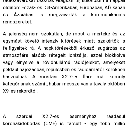
rádiózavarokat okoztak világszerte, különösen a nappali
oldalon: Észak- és Dél-Amerikában, Európában, Afrikában
és Ázsiában is megzavarták a kommunikációs
rendszereket.
A jelenség nem szokatlan, de most a mértéke és az
egymást követő intenzív kitörések miatt szakértők is
felfigyeltek rá. A napkitörésekből érkező sugárzás az
atmoszféra alsóbb rétegeit ionizálja, ezzel blokkolva
vagy elnyelve a rövidhullámú rádiójeleket, amelyeket
például hajózásban, repülésben és rádióamatőr körökben
használnak. A mostani X2.7-es flare már komoly
kategóriának számít, habár messze van a tavaly októberi
X9-es rekordtól.
A szerdai X2.7-es eseményhez ráadásul
koronakidobódás (CME) is társult - egy több millió