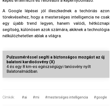
képes értelmezni és felolvasni a képernyőolvasó.
A Google lépései jól illeszkednek a techóriás azon
törekvéseihez, hogy a mesterséges intelligencia ne csak
egy újabb trend legyen, hanem valódi, hétköznapi
segítség, különösen azok számára, akiknek a technológia
nélkülözhetetlen ablak a világra.
Pulzusméréssel segíti a biztonságos mozgást az új
balatoni kardioösvény (X)
4 és egy 8 km-es egészségügyi tanösvény nyílt
Balatonalmádiban.
Címkék:
#ai
#mi
#mesterséges intelligencia
#google