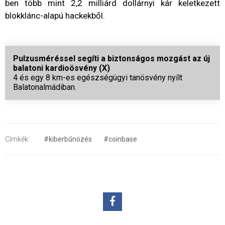
ben
több
mint
2,2
milliárd
dollárnyi
kár
keletkezett
blokklánc-
alapú
hackekből.
Pulzusméréssel segíti a biztonságos mozgást az új
balatoni kardioösvény (X)
4 és egy 8 km-es egészségügyi tanösvény nyílt
Balatonalmádiban.
Címkék:
#kiberbűnözés
#coinbase