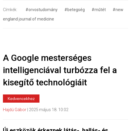
Címkék:
#orvostudomány
#betegség
#műtét
#new
england journal of medicine
A Google mesterséges
intelligenciával turbózza fel a
kisegítő technológiáit
Kedvencekhez
Hajdú Gábor
|
2025 május 18. 10:02
Új eszközök érkeznek látás-, hallás- és