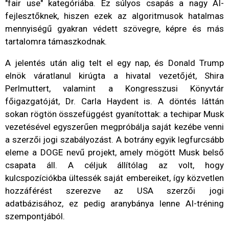
"fair use" kategóriába. Ez súlyos csapás a nagy AI-
fejlesztőknek, hiszen ezek az algoritmusok hatalmas
mennyiségű gyakran védett szövegre, képre és más
tartalomra támaszkodnak.
A jelentés után alig telt el egy nap, és Donald Trump
elnök váratlanul kirúgta a hivatal vezetőjét, Shira
Perlmuttert, valamint a Kongresszusi Könyvtár
főigazgatóját, Dr. Carla Haydent is. A döntés láttán
sokan rögtön összefüggést gyanítottak: a techipar Musk
vezetésével egyszerűen megpróbálja saját kezébe venni
a szerzői jogi szabályozást. A botrány egyik legfurcsább
eleme a DOGE nevű projekt, amely mögött Musk belső
csapata áll. A céljuk állítólag az volt, hogy
kulcspozíciókba ültessék saját embereiket, így közvetlen
hozzáférést szerezve az USA szerzői jogi
adatbázisához, ez pedig aranybánya lenne AI-tréning
szempontjából.