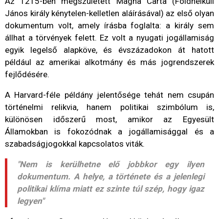
Az 1215-ben megszületett Magna Carta (Földnélküli
János király kénytelen-kelletlen aláírásával) az első olyan
dokumentum volt, amely írásba foglalta: a király sem
állhat a törvények felett. Ez volt a nyugati jogállamiság
egyik legelső alapköve, és évszázadokon át hatott
például az amerikai alkotmány és más jogrendszerek
fejlődésére.
A Harvard-féle példány jelentősége tehát nem csupán
történelmi relikvia, hanem politikai szimbólum is,
különösen időszerű most, amikor az Egyesült
Államokban is fokozódnak a jogállamisággal és a
szabadságjogokkal kapcsolatos viták.
"Nem is kerülhetne elő jobbkor egy ilyen
dokumentum. A helye, a története és a jelenlegi
politikai klíma miatt ez szinte túl szép, hogy igaz
legyen"