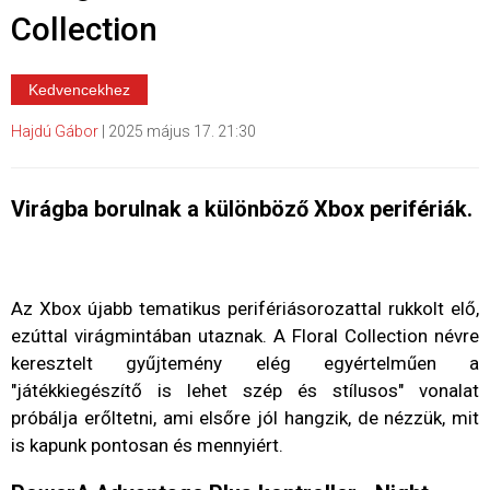
Collection
Kedvencekhez
Hajdú Gábor
|
2025 május 17. 21:30
Virágba borulnak a különböző Xbox perifériák.
Az Xbox újabb tematikus perifériásorozattal rukkolt elő,
ezúttal virágmintában utaznak. A Floral Collection névre
keresztelt gyűjtemény elég egyértelműen a
"játékkiegészítő is lehet szép és stílusos" vonalat
próbálja erőltetni, ami elsőre jól hangzik, de nézzük, mit
is kapunk pontosan és mennyiért.