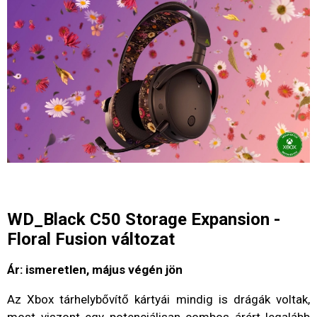
WD_Black C50 Storage Expansion -
Floral Fusion változat
Ár: ismeretlen, május végén jön
Az Xbox tárhelybővítő kártyái mindig is drágák voltak,
most viszont egy potenciálisan combos árért legalább