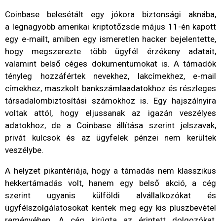
Coinbase
belesétált
egy
jókora
biztonsági
aknába,
a
legnagyobb
amerikai
kriptotőzsde
május
11-
én
kapott
egy
e-
mailt,
amiben
egy
ismeretlen
hacker
bejelentette,
hogy
megszerezte
több
ügyfél
érzékeny
adatait,
valamint
belső
céges
dokumentumokat
is. A
támadók
tényleg
hozzáfértek
nevekhez,
lakcímekhez,
e-
mail
címekhez,
maszkolt
bankszámlaadatokhoz
és
részleges
társadalombiztosítási
számokhoz
is.
Egy
hajszálnyira
voltak
attól,
hogy
eljussanak
az
igazán
veszélyes
adatokhoz,
de
a
Coinbase
állítása
szerint
jelszavak,
privát
kulcsok
és
az
ügyfelek
pénzei
nem
kerültek
veszélybe.
A
helyzet
pikantériája,
hogy
a
támadás
nem
klasszikus
hekkertámadás
volt,
hanem
egy
belső akció, a cég
szerint ugyanis
külföldi
alvállalkozókat
és
ügyfélszolgálatosokat
kentek
meg
egy
kis
pluszbevétel
reményében.
A
cég
kirúgta
az
érintett
dolgozókat,