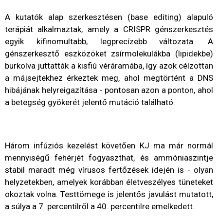
A kutatók alap szerkesztésen (base editing) alapuló
terápiát alkalmaztak, amely a CRISPR génszerkesztés
egyik kifinomultabb, legprecízebb változata. A
génszerkesztő eszközöket zsírmolekulákba (lipidekbe)
burkolva juttatták a kisfiú véráramába, így azok célzottan
a májsejtekhez érkeztek meg, ahol megtörtént a DNS
hibájának helyreigazítása - pontosan azon a ponton, ahol
a betegség gyökerét jelentő mutáció található.
Három infúziós kezelést követően KJ ma már normál
mennyiségű fehérjét fogyaszthat, és ammóniaszintje
stabil maradt még vírusos fertőzések idején is - olyan
helyzetekben, amelyek korábban életveszélyes tüneteket
okoztak volna. Testtömege is jelentős javulást mutatott,
a súlya a 7. percentilről a 40. percentilre emelkedett.