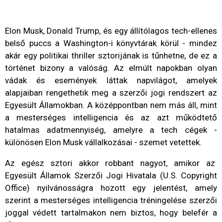
Elon Musk, Donald Trump, és egy állítólagos tech-ellenes
belső puccs a Washington-i könyvtárak körül - mindez
akár egy politikai thriller sztorijának is tűnhetne, de ez a
történet bizony a valóság. Az elmúlt napokban olyan
vádak és események láttak napvilágot, amelyek
alapjaiban rengethetik meg a szerzői jogi rendszert az
Egyesült Államokban. A középpontban nem más áll, mint
a mesterséges intelligencia és az azt működtető
hatalmas adatmennyiség, amelyre a tech cégek -
különösen Elon Musk vállalkozásai - szemet vetettek.
Az egész sztori akkor robbant nagyot, amikor az
Egyesült Államok Szerzői Jogi Hivatala (U.S. Copyright
Office) nyilvánosságra hozott egy jelentést, amely
szerint a mesterséges intelligencia tréningelése szerzői
joggal védett tartalmakon nem biztos, hogy belefér a