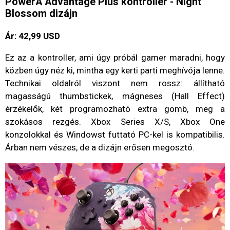
PowerA Advantage Plus kontroller - Night
Blossom dizájn
Ár: 42,99 USD
Ez az a kontroller, ami úgy próbál gamer maradni, hogy
közben úgy néz ki, mintha egy kerti parti meghívója lenne.
Technikai oldalról viszont nem rossz: állítható
magasságú thumbstickek, mágneses (Hall Effect)
érzékelők, két programozható extra gomb, meg a
szokásos rezgés. Xbox Series X/S, Xbox One
konzolokkal és Windowst futtató PC-kel is kompatibilis.
Árban nem vészes, de a dizájn erősen megosztó.