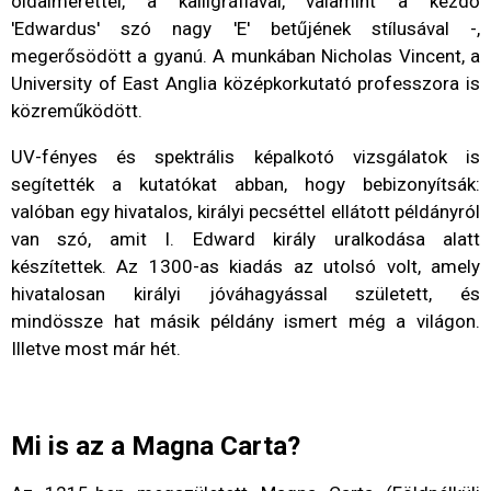
oldalmérettel, a kalligráfiával, valamint a kezdő
'Edwardus' szó nagy 'E' betűjének stílusával -,
megerősödött a gyanú. A munkában Nicholas Vincent, a
University of East Anglia középkorkutató professzora is
közreműködött.
UV-fényes és spektrális képalkotó vizsgálatok is
segítették a kutatókat abban, hogy bebizonyítsák:
valóban egy hivatalos, királyi pecséttel ellátott példányról
van szó, amit I. Edward király uralkodása alatt
készítettek. Az 1300-as kiadás az utolsó volt, amely
hivatalosan királyi jóváhagyással született, és
mindössze hat másik példány ismert még a világon.
Illetve most már hét.
Mi is az a Magna Carta?