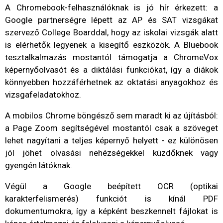
A Chromebook-felhasználóknak is jó hír érkezett: a
Google partnerségre lépett az AP és SAT vizsgákat
szervező College Boarddal, hogy az iskolai vizsgák alatt
is elérhetők legyenek a kisegítő eszközök. A Bluebook
tesztalkalmazás mostantól támogatja a ChromeVox
képernyőolvasót és a diktálási funkciókat, így a diákok
könnyebben hozzáférhetnek az oktatási anyagokhoz és
vizsgafeladatokhoz.
A mobilos Chrome böngésző sem maradt ki az újításból:
a Page Zoom segítségével mostantól csak a szöveget
lehet nagyítani a teljes képernyő helyett - ez különösen
jól jöhet olvasási nehézségekkel küzdőknek vagy
gyengén látóknak.
Végül a Google beépített OCR (optikai
karakterfelismerés) funkciót is kínál PDF
dokumentumokra, így a képként beszkennelt fájlokat is