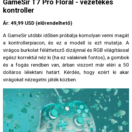
GameSir T7 Pro Floral - vezetékes
kontroller
Ár: 49,99 USD (előrendelhető)
A GameSir utóbbi időben próbálja komolyan venni magát
a kontrollerpiacon, és ez a modell is ezt mutatja. A
virágos burkolat féláttetsző dizájnnal és RGB világítással
egész korrektül néz ki (ha ez valakinek fontos), a gombok
és a fogás rendben van, árban viszont már eléri a 50
dolláros lélektani határt. Kérdés, hogy ezért ki akar
virágokat nézegetni játék közben.