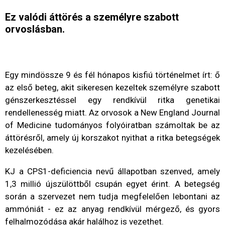
Ez valódi áttörés a személyre szabott
orvoslásban.
Egy mindössze 9 és fél hónapos kisfiú történelmet írt: ő
az első beteg, akit sikeresen kezeltek személyre szabott
génszerkesztéssel egy rendkívül ritka genetikai
rendellenesség miatt. Az orvosok a New England Journal
of Medicine tudományos folyóiratban számoltak be az
áttörésről, amely új korszakot nyithat a ritka betegségek
kezelésében.
KJ a CPS1-deficiencia nevű állapotban szenved, amely
1,3 millió újszülöttből csupán egyet érint. A betegség
során a szervezet nem tudja megfelelően lebontani az
ammóniát - ez az anyag rendkívül mérgező, és gyors
felhalmozódása akár halálhoz is vezethet.