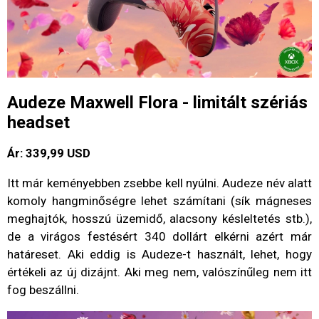
Audeze Maxwell Flora - limitált szériás
headset
Ár: 339,99 USD
Itt már keményebben zsebbe kell nyúlni. Audeze név alatt
komoly hangminőségre lehet számítani (sík mágneses
meghajtók, hosszú üzemidő, alacsony késleltetés stb.),
de a virágos festésért 340 dollárt elkérni azért már
határeset. Aki eddig is Audeze-t használt, lehet, hogy
értékeli az új dizájnt. Aki meg nem, valószínűleg nem itt
fog beszállni.