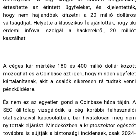
értesítette
az
érintett
ügyfeleket,
és kijelentették,
hogy
nem
hajlandóak
kifizetni
a
20
millió
dolláros
váltságdíjat.
Helyette
a
klasszikus felajánlották, hogy
aki
érdemi
infóval
szolgál a hackerekről,
20
milliót
kaszálhat.
A
céges
kár
mértéke
180
és
400
millió
dollár
között
mozoghat
és
a
Coinbase
azt
ígéri,
hogy
minden
ügyfelet
kártalanítanak,
akit
a
csalók
sikeresen
rá
tudtak
venni
pénzküldésre.
És
nem
ez
az
egyetlen
gond
a
Coinbase
háza
táján.
A
SEC
állítólag
vizsgálódik
a
cég
korábbi
felhasználói
statisztikáival
kapcsolatban,
bár
hivatalosan
még
nem
nyitottak
eljárást.
Mindeközben
a
kriptoszektor
egészét
továbbra
is
sújtják
a
biztonsági
incidensek,
csak
2024-