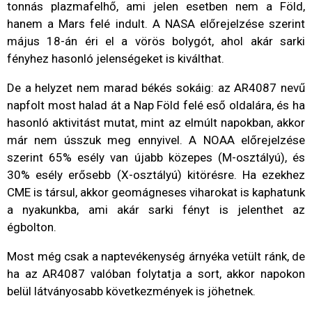
tonnás plazmafelhő, ami jelen esetben nem a Föld,
hanem a Mars felé indult. A NASA előrejelzése szerint
május 18-án éri el a vörös bolygót, ahol akár sarki
fényhez hasonló jelenségeket is kiválthat.
De a helyzet nem marad békés sokáig: az AR4087 nevű
napfolt most halad át a Nap Föld felé eső oldalára, és ha
hasonló aktivitást mutat, mint az elmúlt napokban, akkor
már nem ússzuk meg ennyivel. A NOAA előrejelzése
szerint 65% esély van újabb közepes (M-osztályú), és
30% esély erősebb (X-osztályú) kitörésre. Ha ezekhez
CME is társul, akkor geomágneses viharokat is kaphatunk
a nyakunkba, ami akár sarki fényt is jelenthet az
égbolton.
Most még csak a naptevékenység árnyéka vetült ránk, de
ha az AR4087 valóban folytatja a sort, akkor napokon
belül látványosabb következmények is jöhetnek.