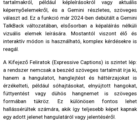
tartalmakról, például képleírásokról vagy aktuális
képernyőelemekről, és a Gemini részletes, szöveges
választ ad. Ez a funkció már 2024-ben debütált a Gemini
TalkBack változatában, elsősorban a képaláírás nélküli
vizuális elemek leírására. Mostantól viszont élő és
interaktív módon is használható, komplex kérdésekre is
reagál.
A Kifejező Feliratok (Expressive Captions) is szintet lép:
a rendszer nemcsak a beszéd szöveges tartalmát írja ki,
hanem a hangulatot, hanglejtést és háttérzajokat is
érzékelteti, például sóhajtásokat, elnyújtott hangokat,
füttyentést vagy dühös hangnemet is szöveges
formában tükröz. Ez különösen fontos lehet
hallássérültek számára, akik így teljesebb képet kapnak
egy adott jelenet hangulatáról vagy jelentéséről.