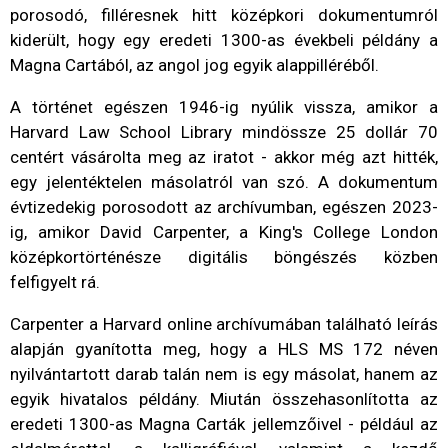
porosodó, filléresnek hitt középkori dokumentumról
kiderült, hogy egy eredeti 1300-as évekbeli példány a
Magna Cartából, az angol jog egyik alappilléréből.
A történet egészen 1946-ig nyúlik vissza, amikor a
Harvard Law School Library mindössze 25 dollár 70
centért vásárolta meg az iratot - akkor még azt hitték,
egy jelentéktelen másolatról van szó. A dokumentum
évtizedekig porosodott az archívumban, egészen 2023-
ig, amikor David Carpenter, a King's College London
középkortörténésze digitális böngészés közben
felfigyelt rá.
Carpenter a Harvard online archívumában található leírás
alapján gyanította meg, hogy a HLS MS 172 néven
nyilvántartott darab talán nem is egy másolat, hanem az
egyik hivatalos példány. Miután összehasonlította az
eredeti 1300-as Magna Carták jellemzőivel - például az