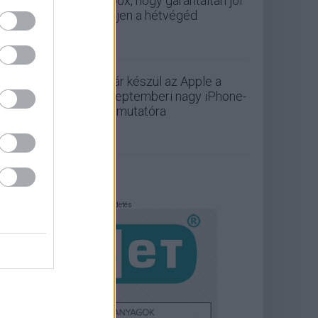
Xbox, hogy garantáltan jól
teljen a hétvégéd
Már készül az Apple a
szeptemberi nagy iPhone-
bemutatóra
Hirdetés