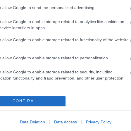
to allow Google to send me personalized advertising.
o allow Google to enable storage related to analytics like cookies on
frissítés érkezett az
evice identifiers in apps.
o allow Google to enable storage related to functionality of the website
o allow Google to enable storage related to personalization.
o allow Google to enable storage related to security, including
cation functionality and fraud prevention, and other user protection.
bbi ASUS routerek is mesh hálózati
CONFIRM
oni WiFi-hálózatot, az a legegyszerűbben egy nagyobb
Data Deletion
Data Access
Privacy Policy
 hatótávnövelő beszerzésével tehette ezt meg.