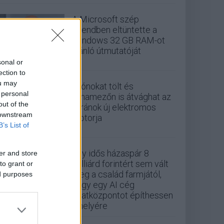
A Microsoft szép
csendben eltüntette a
Windows 32 GB RAM-ot
ajánló útmutatóját
sonal or
ection to
ou may
Drónokat tölt és
 personal
aknamezőn is átvághat az
out of the
ukránok új elektromos
 downstream
motorja
B’s List of
Egy idős házaspár 8
er and store
milliárd forintért sem vált
to grant or
meg a család farmjától,
ed purposes
hogy egy AI cég
adatközpontot építhessen
a helyére