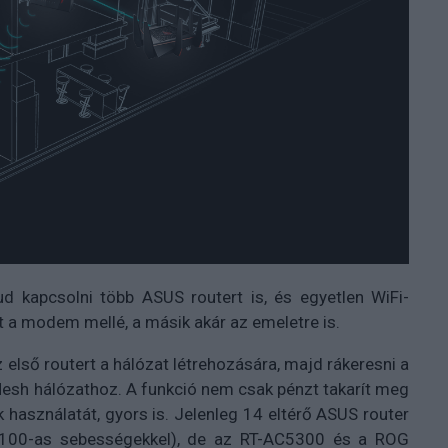
d kapcsolni több ASUS routert is, és egyetlen WiFi-
et a modem mellé, a másik akár az emeletre is.
z első routert a hálózat létrehozására, majd rákeresni a
Mesh hálózathoz. A funkció nem csak pénzt takarít meg
 használatát, gyors is. Jelenleg 14 eltérő ASUS router
100-as sebességekkel), de az RT-AC5300 és a ROG