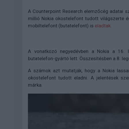
A Counterpoint Research elemzőcég adatai s
millió Nokia okostelefont tudott világszerte é
mobiltelefont (butatelefont) is
eladtak
.
A vonatkozó negyedévben a Nokia a 16. l
butatelefon-gyártó lett. Összesítésben a 8. le
A számok azt mutatják, hogy a Nokia lassan
okostelefont tudott eladni. A jelentések sze
márka.