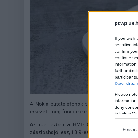
pcwplus.h
If you wish 
sensitive in
confirm you
continue se
information 
further disc
participants
Downstream 
Please note
information 
A Nokia butatelefonok sikere egyébként az ú
deny consent
érkezett meg frissítésként, az eredeti után.
in below Go
Az idei évben a HMD Global hat új Nokia 
Persona
zászlóshajó lesz, 18:9-es, 5,5 hüvelykes kijelz