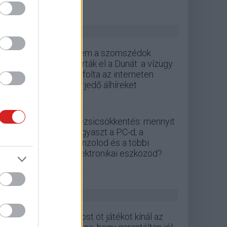
ZÖLD PÁLYA
Nem a szomszédok
zárták el a Dunát: a vízügy
cáfolta az interneten
terjedő álhíreket
Rezsicsökkentés: mennyit
fogyaszt a PC-d, a
konzolod és a többi
elektronikai eszközöd?
GS HÍREK
Most öt játékot kínál az