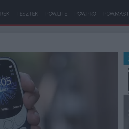
ÍREK
TESZTEK
PCW.LITE
PCW.PRO
PCW.MAST