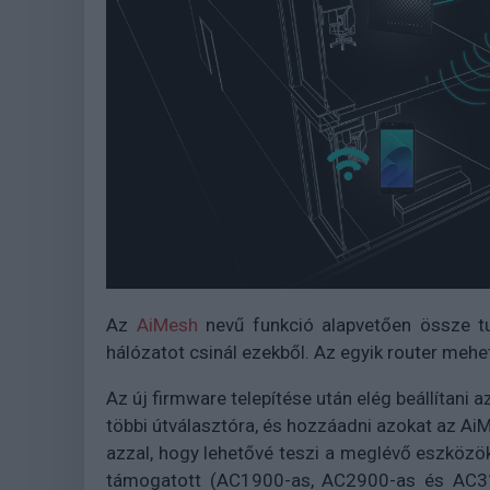
Az
AiMesh
nevű funkció alapvetően össze tu
hálózatot csinál ezekből. Az egyik router meh
Az új firmware telepítése után elég beállítani a
többi útválasztóra, és hozzáadni azokat az Ai
azzal, hogy lehetővé teszi a meglévő eszközök
támogatott (AC1900-as, AC2900-as és AC3