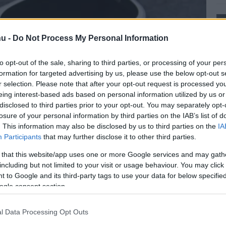
u -
Do Not Process My Personal Information
to opt-out of the sale, sharing to third parties, or processing of your per
formation for targeted advertising by us, please use the below opt-out s
r selection. Please note that after your opt-out request is processed y
eing interest-based ads based on personal information utilized by us or
disclosed to third parties prior to your opt-out. You may separately opt-
losure of your personal information by third parties on the IAB’s list of
. This information may also be disclosed by us to third parties on the
IA
Participants
that may further disclose it to other third parties.
 that this website/app uses one or more Google services and may gath
including but not limited to your visit or usage behaviour. You may click 
j Nokia 3310-nek köszönhető, amely 17 év elteltével
 to Google and its third-party tags to use your data for below specifi
ogle consent section.
okostelefont dobna piacra. Ezek egyike a Nokia 9
l Data Processing Opt Outs
ővel és dupla kamerával.