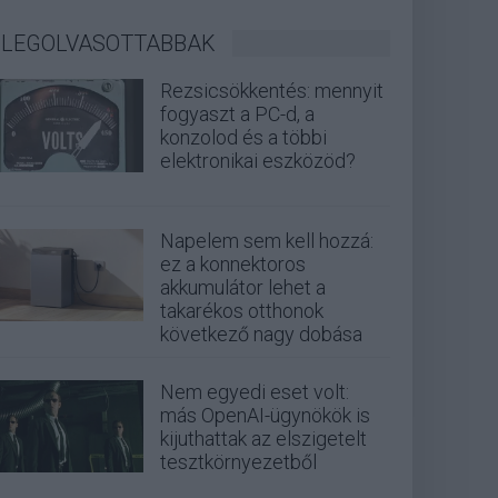
LEGOLVASOTTABBAK
Rezsicsökkentés: mennyit
fogyaszt a PC-d, a
konzolod és a többi
elektronikai eszközöd?
Napelem sem kell hozzá:
ez a konnektoros
akkumulátor lehet a
takarékos otthonok
következő nagy dobása
Nem egyedi eset volt:
más OpenAI-ügynökök is
kijuthattak az elszigetelt
tesztkörnyezetből