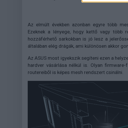
Az elmúlt években azonban egyre több mesh
Ezeknek a lényege, hogy kettő vagy több r
hozzáférhető sarkokban is jó lesz a jelerős
általában elég drágák, ami különösen akkor gon
Az ASUS most igyekszik segíteni ezen a helyze
hardver vásárlása nélkül is. Olyan firmware-
routereiből is képes mesh rendszert csinálni.