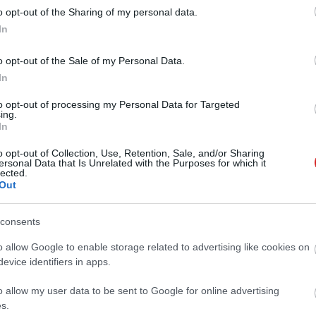
o opt-out of the Sharing of my personal data.
In
 új balatoni kardioösvény (X)
o opt-out of the Sale of my Personal Data.
atonalmádiban.
In
to opt-out of processing my Personal Data for Targeted
ing.
In
telefon
#mobiltelefon
#nokia 3310
#android
o opt-out of Collection, Use, Retention, Sale, and/or Sharing
ersonal Data that Is Unrelated with the Purposes for which it
lected.
Out
consents
Tetszik
o allow Google to enable storage related to advertising like cookies on
evice identifiers in apps.
o allow my user data to be sent to Google for online advertising
s.
zászólások