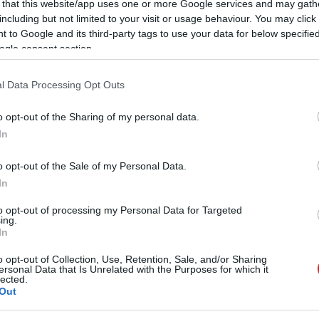
 that this website/app uses one or more Google services and may gath
usához igazítja a képi beállításokat, míg az AI Sound
including but not limited to your visit or usage behaviour. You may click 
kel. Ezek inkább kényelmi extrák, de jól mutatják, hogy
 to Google and its third-party tags to use your data for below specifi
íteni az élményre.
ogle consent section.
G csak annyit árult el, hogy a monitor 2026 második
l Data Processing Opt Outs
okozatosan válik elérhetővé máshol is. Hogy ezért a
 nyitott kérdés, de az biztos, hogy nem a belépőszintet
o opt-out of the Sharing of my personal data.
In
o opt-out of the Sale of my Personal Data.
In
 új balatoni kardioösvény (X)
to opt-out of processing my Personal Data for Targeted
atonalmádiban.
ing.
In
o opt-out of Collection, Use, Retention, Sale, and/or Sharing
ersonal Data that Is Unrelated with the Purposes for which it
lected.
#1000 hz
Out