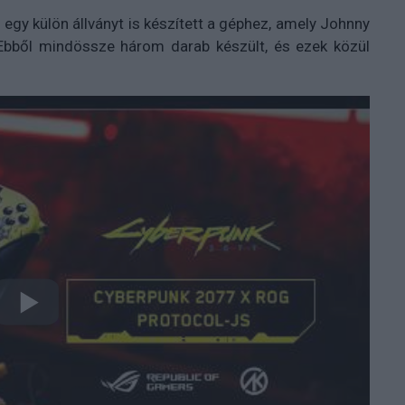
egy külön állványt is készített a géphez, amely Johnny
i. Ebből mindössze három darab készült, és ezek közül