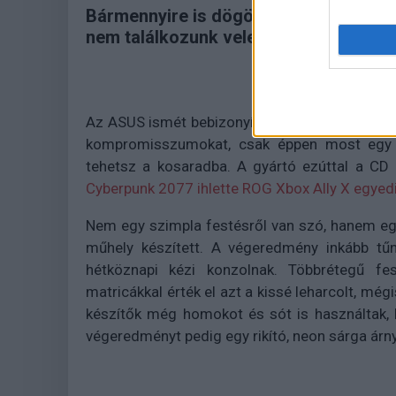
Bármennyire is dögös lett a Cyberpunk
nem találkozunk vele.
Az ASUS ismét bebizonyította, hogy ha limitál
kompromisszumokat, csak éppen most egy ol
tehetsz a kosaradba. A gyártó ezúttal a CD 
Cyberpunk 2077 ihlette ROG Xbox Ally X egyedi
Nem egy szimpla festésről van szó, hanem e
műhely készített. A végeredmény inkább tűni
hétköznapi kézi konzolnak. Többrétegű fest
matricákkal érték el azt a kissé leharcolt, mégi
készítők még homokot és sót is használtak,
végeredményt pedig egy rikító, neon sárga árn