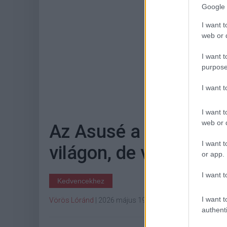
Google 
I want t
web or d
I want t
purpose
Hoz
I want 
I want t
web or d
Az Asusé a legcyberp
I want t
világon, de van vele e
or app.
I want t
Kedvencekhez
I want t
Vörös Lóránd
|
2026 május 19. 11:40
authenti