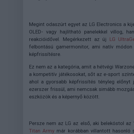
Megint odaszúrt egyet az LG Electronics a ki
OLED- vagy hajlítható panelekkel villog, h
reakcióidővel. Megérkezett az új
LG Ultra
felbontású gamermonitor, ami natív módo
képfrissítésre.
Ez nem az a kategória, amit a hétvégi Warzon
a kompetitív játékosokat, sőt az e-sport szí
ahol a gyorsabb képfrissítés tényleg előnyt
ezerszer frissül, ami nemcsak simább mozgást 
eszközök és a képernyő között.
Persze nem az LG az első, aki belekóstol a
Titan Army
már korábban villantott hasonló s