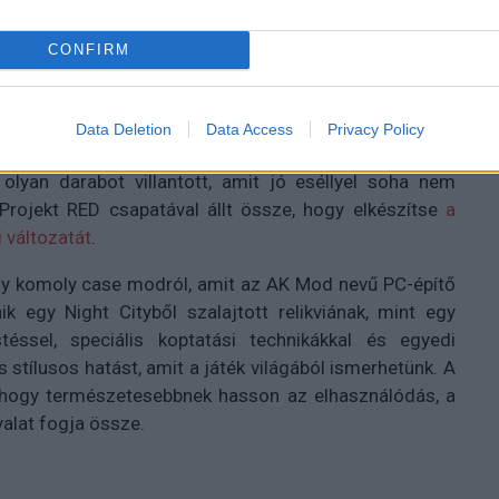
 2077 ihlette ROG Xbox Ally X, az üzletekben
CONFIRM
Data Deletion
Data Access
Privacy Policy
t kiadásokról van szó, nem ismer határokat és nem köt
yan darabot villantott, amit jó eséllyel soha nem
Projekt RED csapatával állt össze, hogy elkészítse
a
 változatát
.
gy komoly case modról, amit az AK Mod nevű PC-építő
k egy Night Cityből szalajtott relikviának, mint egy
éssel, speciális koptatási technikákkal és egyedi
s stílusos hatást, amit a játék világából ismerhetünk. A
 hogy természetesebbnek hasson az elhasználódás, a
yalat fogja össze.