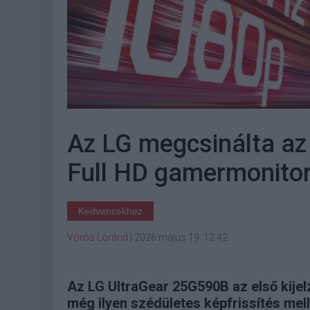
Az LG megcsinálta az
Full HD gamermonitor
Kedvencekhez
Vörös Lóránd
|
2026 május 19. 12:42
Az LG UltraGear 25G590B az első kijel
még ilyen szédületes képfrissítés mel