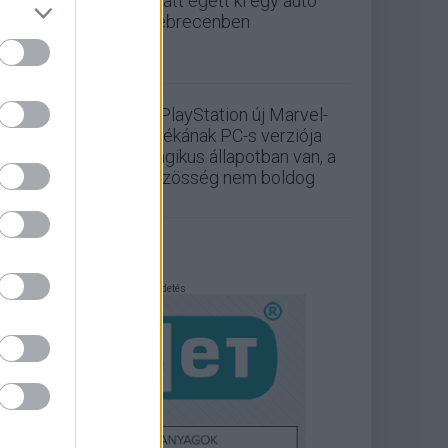
miatt égett ki egy autó
Debrecenben
A PlayStation új Marvel-
játékának PC-s verziója
tragikus állapotban van, a
közösség nem boldog
Hirdetés