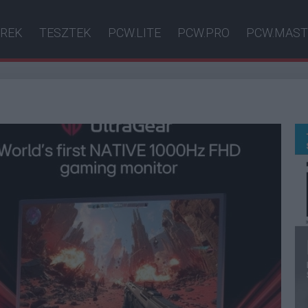
ÍREK
TESZTEK
PCW.LITE
PCW.PRO
PCW.MAST