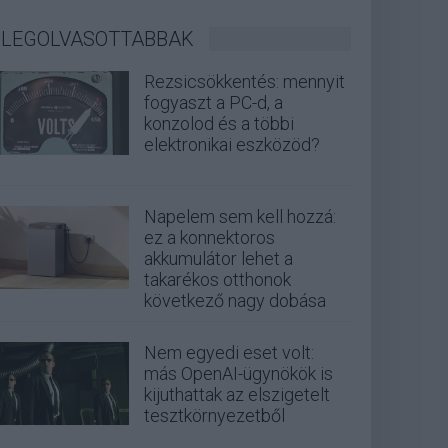
LEGOLVASOTTABBAK
Rezsicsökkentés: mennyit
fogyaszt a PC-d, a
konzolod és a többi
elektronikai eszközöd?
Napelem sem kell hozzá:
ez a konnektoros
akkumulátor lehet a
takarékos otthonok
következő nagy dobása
Nem egyedi eset volt:
más OpenAI-ügynökök is
kijuthattak az elszigetelt
tesztkörnyezetből