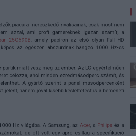
jelzők piacára merészkedő riválisainak, csak most nem
anem azzal, ami profi gamereknek igazán számít, a
Gear 25G590B
, amely papíron az első olyan Full HD
n képes az egészen abszurdnak hangzó 1000 Hz-es
e-partik miatt vesz meg az ember. Az LG egyértelműen
nteret célozza, ahol minden ezredmásodperc számít, és
 jelenthet. A gyártó szerint a panel másodpercenként
jelent, hanem jóval kisebb késleltetést is a bemeneti
z 1000 Hz világába. A Samsung, az
Acer
, a
Philips
és a
zámokat, de ott volt egy apró csillag a specifikáció