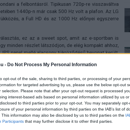
mondani a felbontásról. Tipikusan 720p-re visszaváltva
setében 1440p-n már csak 500 Hz volt a plafon. Az LG
trükközés, a Full HD és az 1000 Hz előnyei egyszerre
választás, ez az a sweet spot, amit az e-sportban is
ogy minden részlet látszódjon, de elég kompakt ahhoz,
 IPS panel mellé alacsony tükröződésű bevonat került,
g is rendben van, még kevésbé ideális fényviszonyok
u -
Do Not Process My Personal Information
to opt-out of the sale, sharing to third parties, or processing of your per
technológia is támogatja, amely a gyors mozgásokat
formation for targeted advertising by us, please use the below opt-out s
átékoknál jön jól, ahol nem mindegy, hogy egy sprintelő
r selection. Please note that after your opt-out request is processed y
 vagy konkrét céltáblát. A monitor emellett minimalista
eing interest-based ads based on personal information utilized by us or
et az asztalon, viszont teljes mértékben állítható
disclosed to third parties prior to your opt-out. You may separately opt-
Apró, de praktikus extra a beépített fejhallgató-tartó
losure of your personal information by third parties on the IAB’s list of
. This information may also be disclosed by us to third parties on the
IA
Participants
that may further disclose it to other third parties.
ges intelligencia sem maradt ki a csomagból. Az