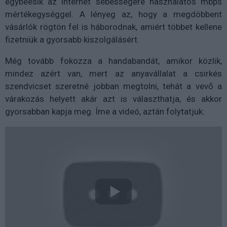
egybeesik az internet sebességére használatos mbps
mértékegységgel. A lényeg az, hogy a megdöbbent
vásárlók rögtön fel is háborodnak, amiért többet kellene
fizetniük a gyorsabb kiszolgálásért.
Még tovább fokozza a handabandát, amikor közlik,
mindez azért van, mert az anyavállalat a csirkés
szendvicset szeretné jobban megtolni, tehát a vevő a
várakozás helyett akár azt is választhatja, és akkor
gyorsabban kapja meg. Íme a videó, aztán folytatjuk: