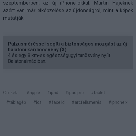
szeptemberben, az új iPhone-okkal. Martin Hajeknek
azért van már elképzelése az újdonságról, mint a képek
mutatják.
Pulzusméréssel segíti a biztonságos mozgást az új
balatoni kardioösvény (X)
4 és egy 8 km-es egészségügyi tanösvény nyílt
Balatonalmádiban.
Címkék:
#apple
#ipad
#ipad pro
#tablet
#táblagép
#ios
#face id
#arcfelismerés
#iphone x