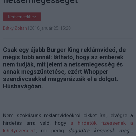
Kedvencekhez
Bátky Zoltán
|
2018 január 25. 15:20
Csak egy újabb Burger King reklámvideó, de
mégis több annál: látható, hogy az emberek
nem tudják, mit jelent a netsemlegesség és
annak megszüntetése, ezért Whopper
szendivcsekkel magyarázzák el a dolgot.
Húsbavágóan.
Nem szokásunk reklámvideókról cikket írni, elvégre a
hirdetés arra való, hogy
a hirdetők fizessenek a
kihelyezéséért
, mi pedig
dagadtra keressük mag...