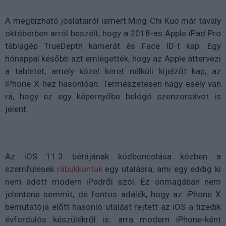
A megbízható jóslatairól ismert Ming-Chi Kuo már tavaly
októberben arról beszélt, hogy a 2018-as Apple iPad Pro
táblagép TrueDepth kamerát és Face ID-t kap. Egy
hónappal később azt emlegették, hogy az Apple áttervezi
a tabletet, amely közel keret nélküli kijelzőt kap, az
iPhone X-hez hasonlóan. Természetesen nagy esély van
rá, hogy ez egy képernyőbe belógó szenzorsávot is
jelent.
Az iOS 11.3 bétájának kódboncolása közben a
szemfülesek
rábukkantak
egy utalásra, ami egy eddig ki
nem adott modern iPadről szól. Ez önmagában nem
jelentene semmit, de fontos adalék, hogy az iPhone X
bemutatója előtt hasonló utalást rejtett az iOS a tizedik
évfordulós készülékről is: arra modern iPhone-ként