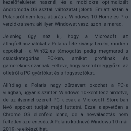
kezelőfelületet használ, és a mobilokra optimalizált
Andromeda OS asztali változatát jelenti. Emiatt aztán a
Polarisról nem lesz átjárás a Windows 10 Home és Pro
verziókra sem: aki ilyen Windowst vesz, azon is marad.
Jelenleg úgy néz ki, hogy a Microsoft az
átlagfelhasználókat a Polaris felé kívánja terelni, modern
appokkal - a Win32-es támogatás pedig megmarad a
csúcskategóriás PC-ken, amiket profiknak és
gamereknek szánnak. Feltéve, hogy sikerül meggyőzni az
ötletről a PC-gyártókat és a fogyasztókat.
Állítólag a Polaris nagy zűrzavart okozhat a PC-s
világban, ugyanis szintén Windows 10-ként lesz hirdetve,
de az ilyennel szerelt PC-k csak a Microsoft Store-ban
lévő appokat tudják majd futtatni. Ezzel alapvetően a
Chrome OS ellenfele lenne, de a névválasztás nem
feltétlen szerencsés. A Polaris kódnevű Windows 10 már
2019-re elkészülhet.