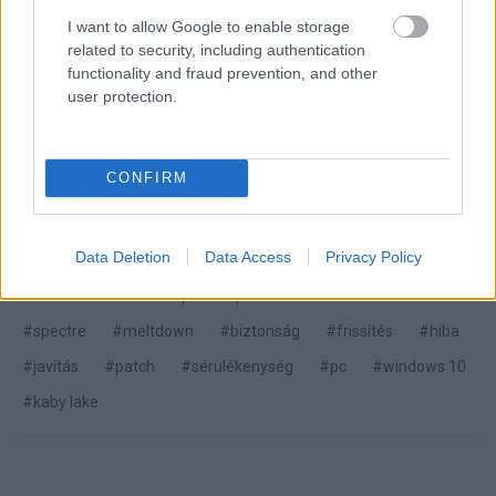
nem is lesz hatással az eladásokra.
I want to allow Google to enable storage
related to security, including authentication
functionality and fraud prevention, and other
user protection.
Pulzusméréssel segíti a biztonságos mozgást az új
balatoni kardioösvény (X)
4 és egy 8 km-es egészségügyi tanösvény nyílt
CONFIRM
Balatonalmádiban.
Data Deletion
Data Access
Privacy Policy
Címkék:
#intel
#cpu
#processzor
#coffee lake
#spectre
#meltdown
#biztonság
#frissítés
#hiba
#javítás
#patch
#sérülékenység
#pc
#windows 10
#kaby lake