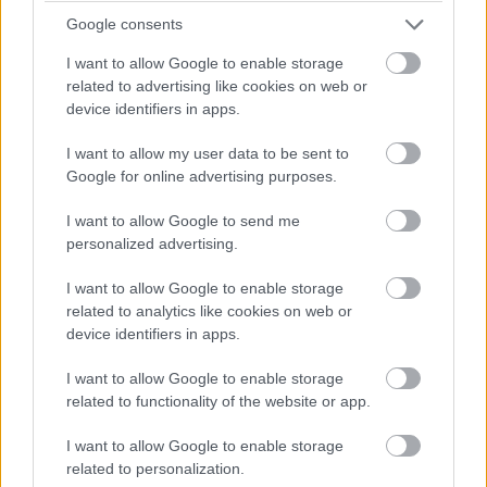
Google consents
I want to allow Google to enable storage
related to advertising like cookies on web or
device identifiers in apps.
I want to allow my user data to be sent to
Az Intel a PC-gyártókkal és a rendszerek fejlesztőivel
Google for online advertising purposes.
gőzerővel dolgozott és dolgozik a frissítéseken és az új
mikrokódokon, amelyek szoftveresen foltozzák a
I want to allow Google to send me
personalized advertising.
hiányosságokat. Miután a teljesítménycsökkenéseket
kékhalálok és egyéb problémák követték, az Intel úgy
I want to allow Google to enable storage
döntött, többé nem tanácsolja a frissítések telepítését.
related to analytics like cookies on web or
Készül a végleges javítás, de azt nem tudni, hogy mikor
device identifiers in apps.
jön és milyen hatással lesz a gépekre.
I want to allow Google to enable storage
Az Intel notebookpiaci eladásai egyébként nem
related to functionality of the website or app.
emelkedtek, de nem is csökkentek - asztali PC-s fronton
I want to allow Google to enable storage
az eladások 8 százalékkal csökkentek. A cég
related to personalization.
ügyvezetője szerint a Spectre és a Meltdown nincs és