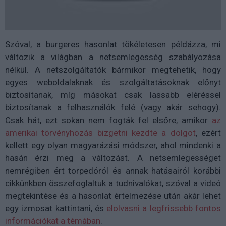
Szóval, a burgeres hasonlat tökéletesen példázza, mi
változik a világban a netsemlegesség szabályozása
nélkül. A netszolgáltatók bármikor megtehetik, hogy
egyes weboldalaknak és szolgáltatásoknak előnyt
biztosítanak, míg másokat csak lassabb eléréssel
biztosítanak a felhasználók felé (vagy akár sehogy).
Csak hát, ezt sokan nem fogták fel elsőre, amikor
az
amerikai törvényhozás bizgetni kezdte a dolgot
, ezért
kellett egy olyan magyarázási módszer, ahol mindenki a
hasán érzi meg a változást. A netsemlegességet
nemrégiben ért torpedóról és annak hatásairól korábbi
cikkünkben összefoglaltuk a tudnivalókat, szóval a videó
megtekintése és a hasonlat értelmezése után akár lehet
egy izmosat kattintani, és
elolvasni a legfrissebb fontos
információkat a témában
.