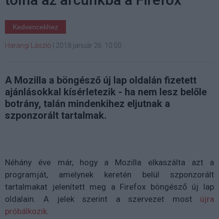
Kedvencekhez
Harangi László
|
2018 január 26. 10:00
A Mozilla a böngésző új lap oldalán fizetett
ajánlásokkal kísérletezik - ha nem lesz belőle
botrány, talán mindenkihez eljutnak a
szponzorált tartalmak.
Néhány éve már, hogy a Mozilla elkaszálta azt a
programját, amelynek keretén belül szponzorált
tartalmakat jelenített meg a Firefox böngésző új lap
oldalain. A jelek szerint a szervezet most
újra
próbálkozik
.