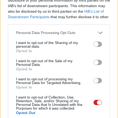
disclosure of your personal information by third parties on the
piacra dobja az első olyan lapkáit, amelyek már fizikailag
IAB’s list of downstream participants. This information may
is védettek a Spectre és a Meltdown sérülékenységekkel
also be disclosed by us to third parties on the
IAB’s List of
szemben. Részletek egyelőre nincsenek, csak kérdések.
Downstream Participants
that may further disclose it to other
third parties.
Please note that this website/app uses one or more Google
Personal Data Processing Opt Outs
services and may gather and store information including but
Az Intel a valaha volt legjobb negyedévéről számolt be
not limited to your visit or usage behaviour. You may click to
I want to opt-out of the Sharing of my
eközben: 2017 negyedik negyedévében 4 százalékos
personal data.
grant or deny consent to Google and its third-party tags to
Opted In
emelkedéssel már 17,1 milliárd dolláros volt az
use your data for below specified purposes in below Google
árbevétele. A két kritikus sérülékenység viszont nem vet
consent section.
I want to opt-out of the Sale of my
Personal Data.
jó fényt a cégre, ráadásul alapvetően minden CPU-t érint,
Opted In
amit PC-kbe és szerverekbe szántak.
I want to opt-out of processing my
Personal Data for Targeted Advertising.
Opted In
I want to opt-out of Collection, Use,
Retention, Sale, and/or Sharing of my
Personal Data that Is Unrelated with the
Purposes for which it was collected.
Opted Out