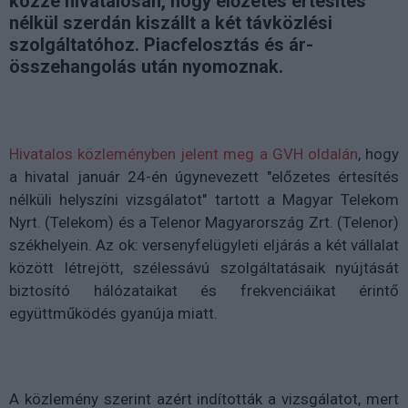
közzé hivatalosan, hogy előzetes értesítés
nélkül szerdán kiszállt a két távközlési
szolgáltatóhoz. Piacfelosztás és ár-
összehangolás után nyomoznak.
Hivatalos közleményben jelent meg a GVH oldalán
, hogy
a hivatal január 24-én úgynevezett "előzetes értesítés
nélküli helyszíni vizsgálatot" tartott a Magyar Telekom
Nyrt. (Telekom) és a Telenor Magyarország Zrt. (Telenor)
székhelyein. Az ok: versenyfelügyleti eljárás a két vállalat
között létrejött, szélessávú szolgáltatásaik nyújtását
biztosító hálózataikat és frekvenciáikat érintő
együttműködés gyanúja miatt.
A közlemény szerint azért indították a vizsgálatot, mert