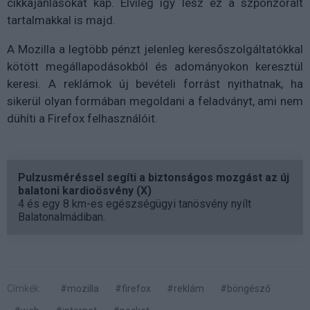
cikkajánlásokat kap. Elvileg így lesz ez a szponzorált
tartalmakkal is majd.
A Mozilla a legtöbb pénzt jelenleg keresőszolgáltatókkal
kötött megállapodásokból és adományokon keresztül
keresi. A reklámok új bevételi forrást nyithatnak, ha
sikerül olyan formában megoldani a feladványt, ami nem
dühíti a Firefox felhasználóit.
Pulzusméréssel segíti a biztonságos mozgást az új
balatoni kardioösvény (X)
4 és egy 8 km-es egészségügyi tanösvény nyílt
Balatonalmádiban.
Címkék:
#mozilla
#firefox
#reklám
#böngésző