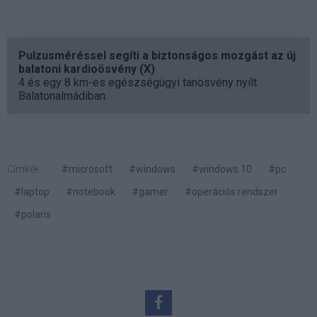
Pulzusméréssel segíti a biztonságos mozgást az új
balatoni kardioösvény (X)
4 és egy 8 km-es egészségügyi tanösvény nyílt
Balatonalmádiban.
Címkék:
#microsoft
#windows
#windows 10
#pc
#laptop
#notebook
#gamer
#operációs rendszer
#polaris