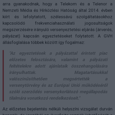
arra gyanakodnak, hogy a Telekom és a Telenor a
Nemzeti Média és Hírközlési Hatóság által 2014. évben
kiírt és lefolytatott, szélessávú szolgáltatásokhoz
kapcsolódó frekvenciahasználati jogosultságok
megszerzésére irányuló versenyeztetési eljárás (árverés,
pályázat) kapcsán egyeztetéseket folytatott. A GVH
állásfoglalása többek között így fogalmaz:
"Az egyeztetések a pályázattal érintett piac
előzetes felosztására, valamint a pályázati
feltételekre adott ajánlataik összehangolására
irányulhattak. Magatartásukkal
valószínűsíthetően megsértették a
versenytörvény és az Európai Unió működéséről
szóló szerződés versenykorlátozó megállapodás
tilalmára vonatkozó rendelkezéseit."
Az előzetes bejelentés nélküli helyszíni vizsgálat durván