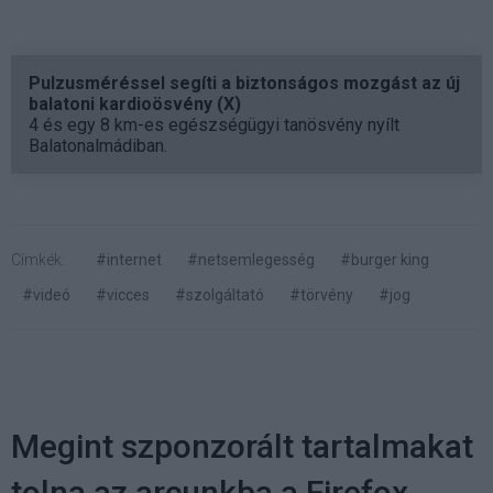
Pulzusméréssel segíti a biztonságos mozgást az új
balatoni kardioösvény (X)
4 és egy 8 km-es egészségügyi tanösvény nyílt
Balatonalmádiban.
Címkék:
#internet
#netsemlegesség
#burger king
#videó
#vicces
#szolgáltató
#törvény
#jog
Megint szponzorált tartalmakat
tolna az arcunkba a Firefox