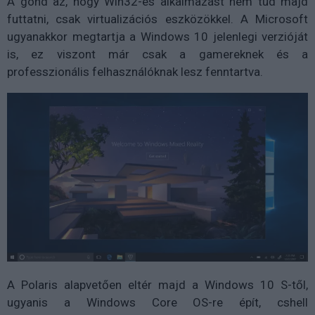
A gond az, hogy Win32-es alkalmazást nem tud majd
futtatni, csak virtualizációs eszközökkel. A Microsoft
ugyanakkor megtartja a Windows 10 jelenlegi verzióját
is, ez viszont már csak a gamereknek és a
professzionális felhasználóknak lesz fenntartva.
A Polaris alapvetően eltér majd a Windows 10 S-től,
ugyanis a Windows Core OS-re épít, cshell