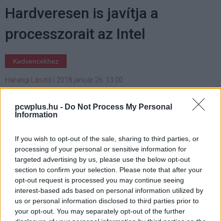
Hardveresen is javítja a
processzorait az Intel
Kedvencekhez
Harangi László
|
2018 január 26. 13:00
pcwplus.hu -
Do Not Process My Personal
Sok a kérdés, de az biztos, hogy már az idén
Information
befutnak az első olyan processzorok, amelyek
hardveresen is védettek a Spectre és a
If you wish to opt-out of the sale, sharing to third parties, or
Meltdown ellen.
processing of your personal or sensitive information for
targeted advertising by us, please use the below opt-out
section to confirm your selection. Please note that after your
opt-out request is processed you may continue seeing
interest-based ads based on personal information utilized by
Brian Krzanich, az Intel ügyvezetője azzal nyugtatta meg
us or personal information disclosed to third parties prior to
a befektetőket, hogy kijelentette: a vállalat
még az idén
your opt-out. You may separately opt-out of the further