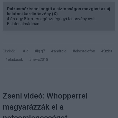
Pulzusméréssel segíti a biztonságos mozgást az új
balatoni kardioösvény (X)
4 és egy 8 km-es egészségügyi tanösvény nyílt
Balatonalmádiban.
Címkék:
#lg
#lg g7
#android
#okostelefon
#üzlet
#eladások
#mwc2018
Zseni videó: Whopperrel
magyarázzák el a
netsemlegességet