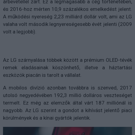
árbevétellel zárt. Ez a legmagasabb a cég történetében,
és 2016-hoz mérten 10,9 százalékos emelkedést jelent.
A működési nyereség 2,23 milliárd dollár volt, ami az LG
valaha volt második legnyereségesebb évét jelenti (2009
volt a legjobb).
Az LG szárnyalása többek között a prémium OLED-tévék
remek eladásainak köszönhető, illetve a háztartási
eszközök piacán is tarolt a vállalat.
A mobilos divízió azonban továbbra is szenved, 2017
utolsó negyedévében 192,3 millió dolláros veszteséget
termelt. Ez még az elemzők által várt 187 milliónál is
nagyobb. Az LG szerint a gondot a kihívást jelentő piaci
körülmények és a kínai gyártók jelentik.