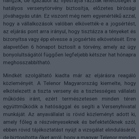
hangzik, de igazából az ilyesfajta razziák lehetőségét a
hatályos versenytörvény biztosítja, előzetes bírósági
jóváhagyás után. Ez viszont még nem egyenértékű azzal,
hogy a vállalkozások valóban elkövették-e a jogsértést,
az eljárás pont arra irányul, hogy tisztázza a tényeket és
bizonyítsa vagy épp elvesse a jogsértés elkövetését. Erre
alapvetően 6 hónapot biztosít a törvény, amely az ügy
bonyolultságától függően legfeljebb kétszer hat hónapra
meghosszabbítható.
Mindkét szolgáltató kiadta már az eljárásra reagáló
közleményét. A Telenor Magyarország kiemelte, hogy
elkötelezett a tiszta verseny és a tisztességes vállalati
működés iránt, ezért természetesen minden téren
együttműködik a hatósággal és segíti a Versenyhivatal
munkáját. Az anyavállalat is rövid közleményt adott ki,
amely főleg a részvényeseknek és befektetőknek szól,
ebben rövid tájékoztatást nyújt a vizsgálat elindulásáról,
de biztosította őket arról, hogy a magyar Telenor minden