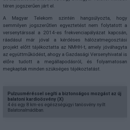
téren jogszerűen járt el.
A Magyar Telekom szintén hangsúlyozta, hogy
semmilyen jogszerűtlen egyeztetést nem folytatott a
versenytárssal a 2014-es frekvenciapályázat kapcsán,
ráadásul már jóval a kérdéses hálózatmegosztási
projekt előtt tájékoztatta az NMHH-t, amely jóváhagyta
az együttműködést, ahogy a Gazdasági Versenyhivatal is
előre tudott a megállapodásról, és folyamatosan
megkaptak minden szükséges tájékoztatást.
Pulzusméréssel segíti a biztonságos mozgást az új
balatoni kardioösvény (X)
4 és egy 8 km-es egészségügyi tanösvény nyílt
Balatonalmádiban.