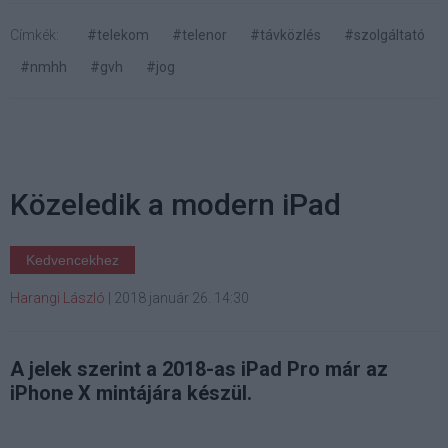
Címkék:
#telekom
#telenor
#távközlés
#szolgáltató
#nmhh
#gvh
#jog
Közeledik a modern iPad
Kedvencekhez
Harangi László
|
2018 január 26. 14:30
A jelek szerint a 2018-as iPad Pro már az
iPhone X mintájára készül.