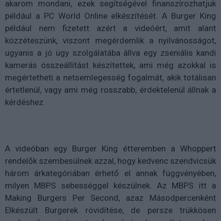
akarom mondani, ezek segítségével finanszírozhatjuk
például a PC World Online elkészítését. A Burger King
például nem fizetett azért a videóért, amit alant
közzéteszünk, viszont megérdemlik a nyilvánosságot,
ugyanis a jó ügy szolgálatába állva egy zseniális kandi
kamerás összeállítást készítettek, ami még azokkal is
megértetheti a netsemlegesség fogalmát, akik totálisan
értetlenül, vagy ami még rosszabb, érdektelenül állnak a
kérdéshez.
A videóban egy Burger King étteremben a Whoppert
rendelők szembesülnek azzal, hogy kedvenc szendvicsük
három árkategóriában érhető el annak függvényében,
milyen MBPS sebességgel készülnek. Az MBPS itt a
Making Burgers Per Second, azaz Másodpercenként
Elkészült Burgerek rövidítése, de persze trükkösen