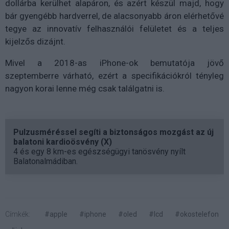
dollárba kerülhet alapáron, és azért készül majd, hogy
bár gyengébb hardverrel, de alacsonyabb áron elérhetővé
tegye az innovatív felhasználói felületet és a teljes
kijelzős dizájnt.
Mivel a 2018-as iPhone-ok bemutatója jövő
szeptemberre várható, ezért a specifikációkról tényleg
nagyon korai lenne még csak találgatni is.
Pulzusméréssel segíti a biztonságos mozgást az új
balatoni kardioösvény (X)
4 és egy 8 km-es egészségügyi tanösvény nyílt
Balatonalmádiban.
Címkék:
#apple
#iphone
#oled
#lcd
#okostelefon