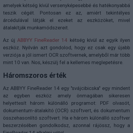
amelyek kétség kívül versenyképesebbé és hatékonyabbá
teszik cégét. Pontosan ez az, amiért tekintélyes
árcédulával látják el ezeket az eszközöket, mivel
átalakítják munkamódszereit.
Az új
ABBYY FineReader 14
kétség kívül az egyik ilyen
eszköz. Nyilván azt gondolod, hogy ez csak egy újabb
verziója a jól ismert OCR szoftvernek, amelyből már több
mint 10 van. Nos, készülj fel a kellemes meglepetésre.
Háromszoros érték
Az ABBYY FineReader 14 egy "svájcibicska" egy mindent
az egyben eszköz amely önmagában sikeresen
helyettesít három különálló programot: PDF olvasót,
dokumentum-átalakító (OCR) szoftvert, és dokumentum
összehasonlító szoftvert. Ha e három különálló szoftver
beszerzésében gondolkodsz, azonnal rájössz, hogy a
FineReader 14 alkalmi vétel.