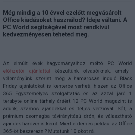
Még mindig a 10 évvel ezelőtt megvásárolt
Office kiadásokat használod? Ideje váltani. A
PC World segítségével most rendkívül
kedvezményesen teheted meg.
Az elmúlt évek hagyományaihoz méltó PC World
előfizetői ajánlattal
készültünk olvasóiknak, amely
véleményünk szerint még a hamarosan induló Black
Friday ajánlatokat is kenterbe verheti, hiszen az Office
365 Egyszemélyes szolgáltatás és az azzal járó 1
terabyte online tárhely áráért 12 PC World magazint is
adunk, számos ajándékkal és teljes verzióval. Sőt, a
prémium csomagba távirányítású drón, és választható
ajándék hardver is kerül. Miért érdemes például az Office
365-öt beszerezni? Mutatunk 10 okot rá.