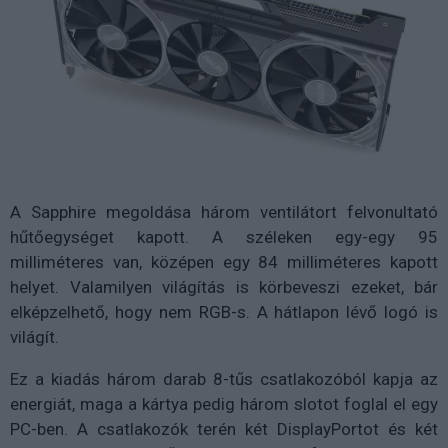
A Sapphire megoldása három ventilátort felvonultató
hűtőegységet kapott. A széleken egy-egy 95
milliméteres van, középen egy 84 milliméteres kapott
helyet. Valamilyen világítás is körbeveszi ezeket, bár
elképzelhető, hogy nem RGB-s. A hátlapon lévő logó is
világít.
Ez a kiadás három darab 8-tűs csatlakozóból kapja az
energiát, maga a kártya pedig három slotot foglal el egy
PC-ben. A csatlakozók terén két DisplayPortot és két