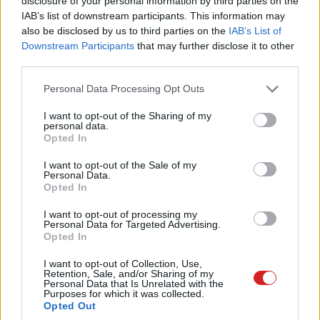
disclosure of your personal information by third parties on the
ingyenes hanghívást indíthatunk kifelé a Skype-hálózatán
IAB’s list of downstream participants. This information may
also be disclosed by us to third parties on the
IAB’s List of
keresztül. Mobil és vezetékes számokat hívhatunk az
Downstream Participants
that may further disclose it to other
Egyesül Államokban, Kanadában, Japánban Kínában és
third parties.
például Szingapúrban, míg az unión belül és
Please note that this website/app uses one or more Google
Magyarországon vezetékes telefonszámok hívását
Personal Data Processing Opt Outs
services and may gather and store information including but
biztosítja a csomag. Ha gyakran telefonálunk a fent
not limited to your visit or usage behaviour. You may click to
I want to opt-out of the Sharing of my
megnevezett országokba magán, vagy üzleti ügyben,
personal data.
grant or deny consent to Google and its third-party tags to
Opted In
akkor jelentős megtakarítást érhetünk el, ráadásul a
use your data for below specified purposes in below Google
Skype felületén számos más kényelmi funkciókat is
consent section.
I want to opt-out of the Sale of my
Personal Data.
igényelhetünk. Beállíthatjuk saját mobilszámunkat
Opted In
azonosítóként, így a partnernek azt fogja kijelezni a
készüléke, valamint kérhetünk egyedi Skype-
I want to opt-out of processing my
Personal Data for Targeted Advertising.
telefonszámot, és hangpostát is. Meglévő
Opted In
előfizetésünket is kiválthatjuk e megoldással.
I want to opt-out of Collection, Use,
Retention, Sale, and/or Sharing of my
6 - Megosztható előnyök
Personal Data that Is Unrelated with the
Purposes for which it was collected.
Opted Out