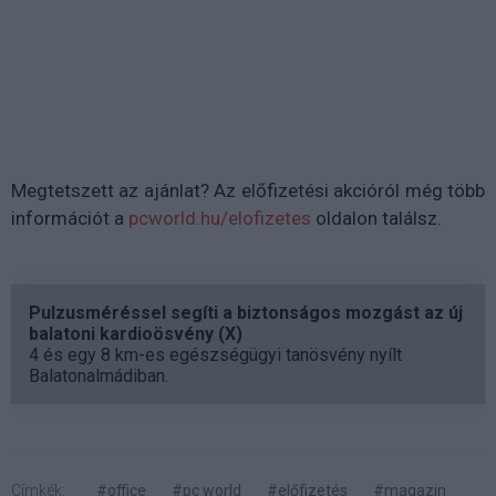
Megtetszett az ajánlat? Az előfizetési akcióról még több
információt a
pcworld.hu/elofizetes
oldalon találsz.
Pulzusméréssel segíti a biztonságos mozgást az új
balatoni kardioösvény (X)
4 és egy 8 km-es egészségügyi tanösvény nyílt
Balatonalmádiban.
Címkék:
#office
#pc world
#előfizetés
#magazin