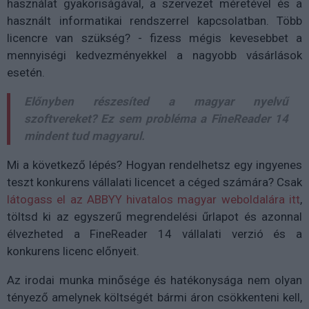
használat gyakoriságával, a szervezet méretével és a
használt informatikai rendszerrel kapcsolatban. Több
licencre van szükség? - fizess mégis kevesebbet a
mennyiségi kedvezményekkel a nagyobb vásárlások
esetén.
Előnyben részesíted a magyar nyelvű
szoftvereket? Ez sem probléma a FineReader 14
mindent tud magyarul.
Mi a következő lépés? Hogyan rendelhetsz egy ingyenes
teszt konkurens vállalati licencet a céged számára? Csak
látogass el az ABBYY hivatalos magyar weboldalára itt
,
töltsd ki az egyszerű megrendelési űrlapot és azonnal
élvezheted a FineReader 14 vállalati verzió és a
konkurens licenc előnyeit.
Az irodai munka minősége és hatékonysága nem olyan
tényező amelynek költségét bármi áron csökkenteni kell,