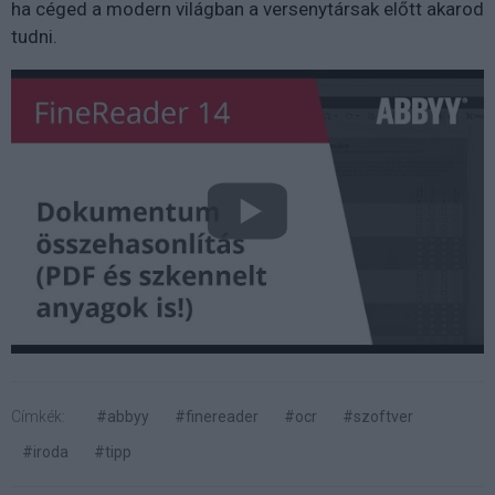
ha céged a modern világban a versenytársak előtt akarod
tudni.
Címkék:
#abbyy
#finereader
#ocr
#szoftver
#iroda
#tipp