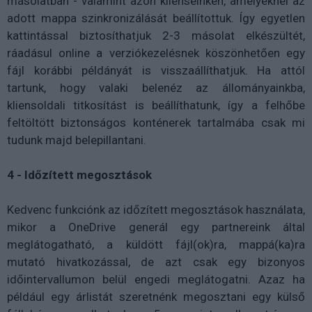
másolatban - valamint azon klienseinken, amelyeknél az
adott mappa szinkronizálását beállítottuk. Így egyetlen
kattintással biztosíthatjuk 2-3 másolat elkészültét,
ráadásul online a verziókezelésnek köszönhetően egy
fájl korábbi példányát is visszaállíthatjuk. Ha attól
tartunk, hogy valaki belenéz az állományainkba,
kliensoldali titkosítást is beállíthatunk, így a felhőbe
feltöltött biztonságos konténerek tartalmába csak mi
tudunk majd belepillantani.
4 - Időzített megosztások
Kedvenc funkciónk az időzített megosztások használata,
mikor a OneDrive generál egy partnereink által
meglátogatható, a küldött fájl(ok)ra, mappá(ka)ra
mutató hivatkozással, de azt csak egy bizonyos
időintervallumon belül engedi meglátogatni. Azaz ha
például egy árlistát szeretnénk megosztani egy külső