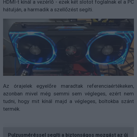
HDMI-t kínál a vezérlő - ezek két slotot foglalnak el a PC
hátulján, a harmadik a szellőzést segíti.
Az órajelek egyelőre maradtak referenciaértékeken,
azonban mivel még semmi sem végleges, ezért nem
tudni, hogy mit kínál majd a végleges, boltokba szánt
termék.
Pulzusméréssel segíti a biztonságos mozgást az új