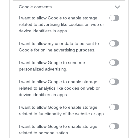
Friss Office kliensek, 1 TB tárhely és havi 60 percnyi
Google consents
Skype-beszélgetés jár minden Office 365 előfizetés
mellé. Personal előfizetés esetén az előnyök egy
I want to allow Google to enable storage
felhasználóra vonatkoznak. Otthoni verzió esetén
related to advertising like cookies on web or
viszont az előnyök megoszthatók, így 5 ember élvezheti
device identifiers in apps.
a hatalmas tárterület és az ingyenes VoIP-beszélgetés
I want to allow my user data to be sent to
előnyeit. Fontos, hogy az előnyök nem osztódnak a
Google for online advertising purposes.
személyek között, hanem többszöröződnek, azaz egy
család így 5x1 TB tárhelyhez is juthat. A megosztást az
I want to allow Google to send me
office.com oldalon bejelentkezve, a saját fiókunkba
personalized advertising.
belépve aktiválhatjuk [Az Office 365 megosztása]
I want to allow Google to enable storage
gombra kattintva.
related to analytics like cookies on web or
device identifiers in apps.
I want to allow Google to enable storage
related to functionality of the website or app.
I want to allow Google to enable storage
related to personalization.