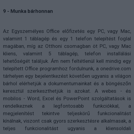
9 - Munka bárhonnan
Az Egyszemélyes Office előfizetés egy PC, vagy Mac,
valamint 1 táblagép és egy 1 telefon telepítést foglal
magában, míg az Otthoni csomagban öt PC, vagy Mac
kliens, valamint 5 táblagép, telefon installálási
lehetőségét találjuk. Ám nem feltétlenül kell mindig egy
telepített Office programhoz fordulnunk, a onedrive.com
tárhelyen egy bejelentkezést követően ugyanis a világon
bárhol elérhetjük a dokumentumainkat és a böngészőn
keresztül szerkeszthetjük is azokat. A webes - és
mobilos - Word, Excel és PowerPoint szolgáltatások is
rendelkeznek a legfontosabb funkciókkal, a
megjelenítést tekintve teljeskörű funkcionalitást
kínálnak, viszont csak gyors szerkesztésre alkalmasak, a
teljes funkcionalitást ugyanis a kliensoldali