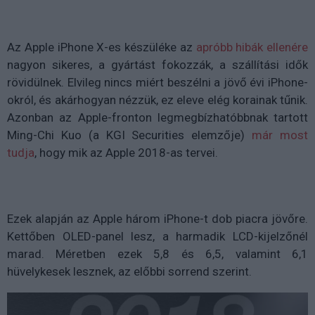
Az Apple iPhone X-es készüléke az
apróbb hibák ellenére
nagyon sikeres, a gyártást fokozzák, a szállítási idők
rövidülnek. Elvileg nincs miért beszélni a jövő évi iPhone-
okról, és akárhogyan nézzük, ez eleve elég korainak tűnik.
Azonban az Apple-fronton legmegbízhatóbbnak tartott
Ming-Chi Kuo (a KGI Securities elemzője)
már most
tudja
, hogy mik az Apple 2018-as tervei.
Ezek alapján az Apple három iPhone-t dob piacra jövőre.
Kettőben OLED-panel lesz, a harmadik LCD-kijelzőnél
marad. Méretben ezek 5,8 és 6,5, valamint 6,1
hüvelykesek lesznek, az előbbi sorrend szerint.