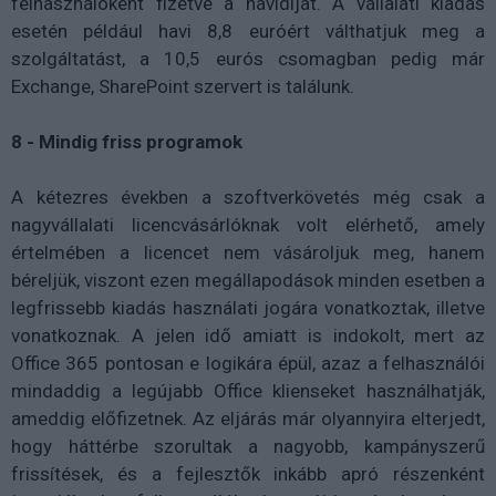
felhasználóként fizetve a havidíjat. A vállalati kiadás
esetén például havi 8,8 euróért válthatjuk meg a
szolgáltatást, a 10,5 eurós csomagban pedig már
Exchange, SharePoint szervert is találunk.
8 - Mindig friss programok
A kétezres években a szoftverkövetés még csak a
nagyvállalati licencvásárlóknak volt elérhető, amely
értelmében a licencet nem vásároljuk meg, hanem
béreljük, viszont ezen megállapodások minden esetben a
legfrissebb kiadás használati jogára vonatkoztak, illetve
vonatkoznak. A jelen idő amiatt is indokolt, mert az
Office 365 pontosan e logikára épül, azaz a felhasználói
mindaddig a legújabb Office klienseket használhatják,
ameddig előfizetnek. Az eljárás már olyannyira elterjedt,
hogy háttérbe szorultak a nagyobb, kampányszerű
frissítések, és a fejlesztők inkább apró részenként