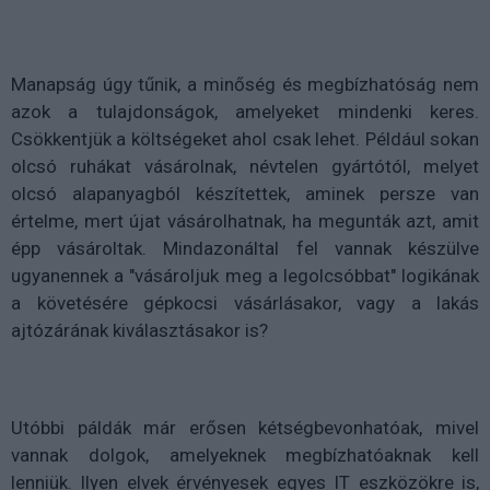
Manapság úgy tűnik, a minőség és megbízhatóság nem
azok a tulajdonságok, amelyeket mindenki keres.
Csökkentjük a költségeket ahol csak lehet. Például sokan
olcsó ruhákat vásárolnak, névtelen gyártótól, melyet
olcsó alapanyagból készítettek, aminek persze van
értelme, mert újat vásárolhatnak, ha megunták azt, amit
épp vásároltak. Mindazonáltal fel vannak készülve
ugyanennek a "vásároljuk meg a legolcsóbbat" logikának
a követésére gépkocsi vásárlásakor, vagy a lakás
ajtózárának kiválasztásakor is?
Utóbbi páldák már erősen kétségbevonhatóak, mivel
vannak dolgok, amelyeknek megbízhatóaknak kell
lenniük. Ilyen elvek érvényesek egyes IT eszközökre is,