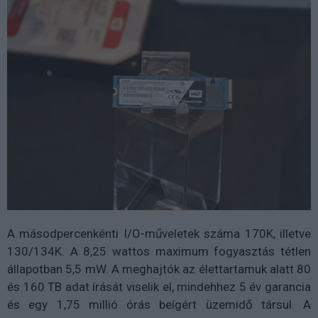
A másodpercenkénti I/O-műveletek száma 170K, illetve
130/134K. A 8,25 wattos maximum fogyasztás tétlen
állapotban 5,5 mW. A meghajtók az élettartamuk alatt 80
és 160 TB adat írását viselik el, mindehhez 5 év garancia
és egy 1,75 millió órás beígért üzemidő társul. A