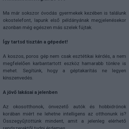
Ma már sokszor óvodás gyermekek kezében is találunk
okostelefont, lapunk első példányának megjelenésekor
azonban még egészen más szelek fújtak.
Így tartsd tisztán a gépedet!
A koszos, poros gép nem csak esztétikai kérdés, a nem
megfelelően karbantartott eszköz hamarabb tönkre is
mehet. Segítünk, hogy a géptakarítás ne legyen
kínszenvedés.
A jövő lakásai a jelenben
Az okosotthonok, önvezető autók és hobbidrónok
korában miért ne lehetne intelligens az otthonunk is?
Összegyűjtöttünk mindent, amit a jelenleg elérhető
rendszerektől tudni érdemes.