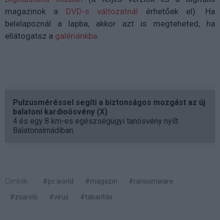
magazinok a
DVD-s változatnál
érhetőek el). Ha
belelapoznál a lapba, akkor azt is megteheted, ha
ellátogatsz a
galériánkba
.
Pulzusméréssel segíti a biztonságos mozgást az új
balatoni kardioösvény (X)
4 és egy 8 km-es egészségügyi tanösvény nyílt
Balatonalmádiban.
Címkék:
#pc world
#magazin
#ransomware
#zsaroló
#vírus
#takarítás