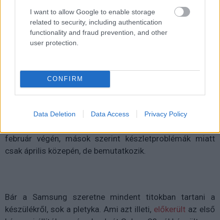
Kedvencekhez
I want to allow Google to enable storage
Harangi László
|
2017 január 6. 11:02
related to security, including authentication
functionality and fraud prevention, and other
user protection.
Állítólag kiszivárgott az első kép az igazi
Samsung Galaxy S8 készülékről.
CONFIRM
Nem kell már sokat várni a Samsung következő nagy
Data Deletion
Data Access
Privacy Policy
újdonságára, a Galaxy S8-ra - egyesek szerint már
február végén, mások szerint készletproblémák miatt
csak április közepén, de bemutatkozik.
Bár a Samsung szeretne mindent titokban tartani a
készülékről, sok a pletyka. Ami azt illeti,
előkerült
az első