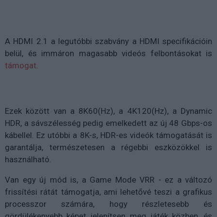
A HDMI 2.1 a legutóbbi szabvány a HDMI specifikációin
belül, és immáron magasabb videós felbontásokat is
támogat
.
Ezek között van a 8K60(Hz), a 4K120(Hz), a Dynamic
HDR, a sávszélesség pedig emelkedett az új 48 Gbps-os
kábellel. Ez utóbbi a 8K-s, HDR-es videók támogatását is
garantálja, természetesen a régebbi eszközökkel is
használható.
Van egy új mód is, a Game Mode VRR - ez a változó
frissítési rátát támogatja, ami lehetővé teszi a grafikus
processzor számára, hogy részletesebb és
gördülékenyebb képet jelenítsen meg játék közben, és