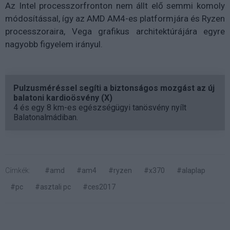
Az Intel processzorfronton nem állt elő semmi komoly
módosítással, így az AMD AM4-es platformjára és Ryzen
processzoraira, Vega grafikus architektúrájára egyre
nagyobb figyelem irányul.
Pulzusméréssel segíti a biztonságos mozgást az új
balatoni kardioösvény (X)
4 és egy 8 km-es egészségügyi tanösvény nyílt
Balatonalmádiban.
Címkék:
#amd
#am4
#ryzen
#x370
#alaplap
#pc
#asztali pc
#ces2017