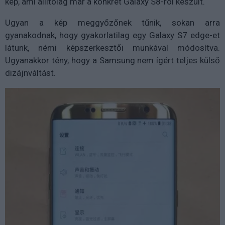
kép, ami állítólag már a konkrét Galaxy S8-ról készült.
Ugyan a kép meggyőzőnek tűnik, sokan arra
gyanakodnak, hogy gyakorlatilag egy Galaxy S7 edge-et
látunk, némi képszerkesztői munkával módosítva.
Ugyanakkor tény, hogy a Samsung nem ígért teljes külső
dizájnváltást.