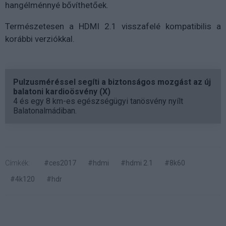
hangélménnyé bővíthetőek.
Természetesen a HDMI 2.1 visszafelé kompatibilis a
korábbi verziókkal.
Pulzusméréssel segíti a biztonságos mozgást az új
balatoni kardioösvény (X)
4 és egy 8 km-es egészségügyi tanösvény nyílt
Balatonalmádiban.
Címkék:
#ces2017
#hdmi
#hdmi 2.1
#8k60
#4k120
#hdr