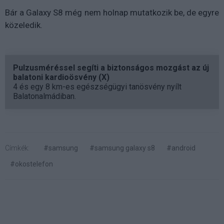
Bár a Galaxy S8 még nem holnap mutatkozik be, de egyre
közeledik.
Pulzusméréssel segíti a biztonságos mozgást az új
balatoni kardioösvény (X)
4 és egy 8 km-es egészségügyi tanösvény nyílt
Balatonalmádiban.
Címkék:
#samsung
#samsung galaxy s8
#android
#okostelefon