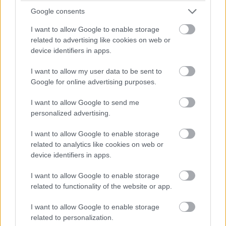
Google consents
I want to allow Google to enable storage
Pulzusméréssel segíti a biztonságos mozgást az új
related to advertising like cookies on web or
balatoni kardioösvény (X)
device identifiers in apps.
4 és egy 8 km-es egészségügyi tanösvény nyílt
Balatonalmádiban.
I want to allow my user data to be sent to
Google for online advertising purposes.
I want to allow Google to send me
personalized advertising.
Címkék:
#intel
#intel compute card
#pc
#kaby lake
#cpu
#processzor
#ces2017
#iot
I want to allow Google to enable storage
related to analytics like cookies on web or
device identifiers in apps.
I want to allow Google to enable storage
related to functionality of the website or app.
Ez lenne a Galaxy S8?
I want to allow Google to enable storage
related to personalization.