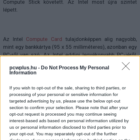
Compute Stick követett. Az Intel most újra szintet
lépett.
Az Intel
Compute Card
tulajdonképpen alig nagyobb,
mint egy bankkártya (95 x 55 milliméteres), azonban egy
PC-ről van szó. Az Intel eddigi legvékonyabb PC-jéről,
amely csupán 5 milliméter vastag.
pcwplus.hu -
Do Not Process My Personal
Information
Az Intel persze nem fogyasztói gépként szeretné eladni
a terméket, egyelőre inkább a fejlesztőknek szánja, akik
If you wish to opt-out of the sale, sharing to third parties, or
Intel processzoros számítógépet integrálnának az
processing of your personal or sensitive information for
okosotthonokba szánt termékekbe, biztonsági
targeted advertising by us, please use the below opt-out
rendszerekbe vagy egyéb Internet of Things-kütyükbe.
section to confirm your selection. Please note that after your
opt-out request is processed you may continue seeing
interest-based ads based on personal information utilized by
us or personal information disclosed to third parties prior to
your opt-out. You may separately opt-out of the further