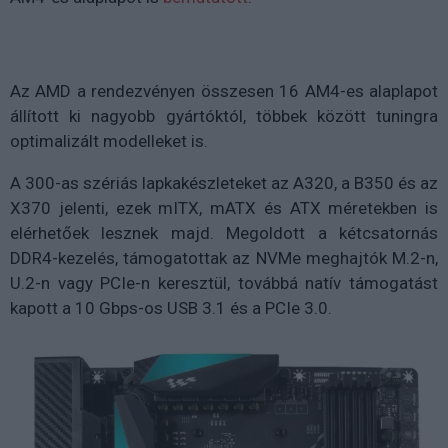
Az AMD a rendezvényen összesen 16 AM4-es alaplapot
állított ki nagyobb gyártóktól, többek között tuningra
optimalizált modelleket is.
A 300-as szériás lapkakészleteket az A320, a B350 és az
X370 jelenti, ezek mITX, mATX és ATX méretekben is
elérhetőek lesznek majd. Megoldott a kétcsatornás
DDR4-kezelés, támogatottak az NVMe meghajtók M.2-n,
U.2-n vagy PCIe-n keresztül, továbbá natív támogatást
kapott a 10 Gbps-os USB 3.1 és a PCIe 3.0.