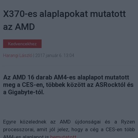
X370-es alaplapokat mutatott
az AMD
Kedvencekhez
Harangi László
|
2017 január 6. 13:04
Az AMD 16 darab AM4-es alaplapot mutatott
meg a CES-en, többek között az ASRocktól és
a Gigabyte-tól.
Egyre közelednek az AMD újdonságai és a Ryzen
processzorai, amit jól jelez, hogy a cég a CES-en több
AM4-es alaplapot is
bemutatott
.