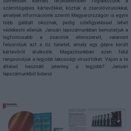
túlmenően kiemelt terjedelemben foglalkozunk a
számítógépes kártevőkkel, köztük a zsarolóvírusokkal,
amelyek információink szerint Magyarországon is egyre
több galibát okoznak, pedig odafigyeléssel lehet
védekezni ellenük. Januári lapszámunkban bemutatjuk a
legfontosabb a zsarolók ellenszereit, valamint
felsoroljuk azt a tíz tünetet, amely egy gépre került
kártevőről árulkodik. Magazinunkban ezen felül
rangsoroljuk a legjobb lakossági vírusirtókat. Vajon a te
általad használt jelenleg a legjobb? Januári
lapszámunkból kiderül.