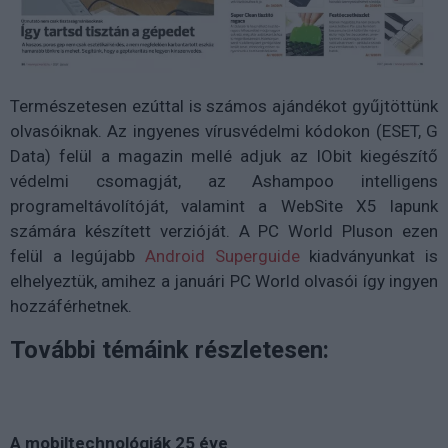
Természetesen ezúttal is számos ajándékot gyűjtöttünk
olvasóiknak. Az ingyenes vírusvédelmi kódokon (ESET, G
Data) felül a magazin mellé adjuk az IObit kiegészítő
védelmi csomagját, az Ashampoo intelligens
programeltávolítóját, valamint a WebSite X5 lapunk
számára készített verzióját. A PC World Pluson ezen
felül a legújabb
Android Superguide
kiadványunkat is
elhelyeztük, amihez a januári PC World olvasói így ingyen
hozzáférhetnek.
További témáink részletesen:
A mobiltechnológiák 25 éve