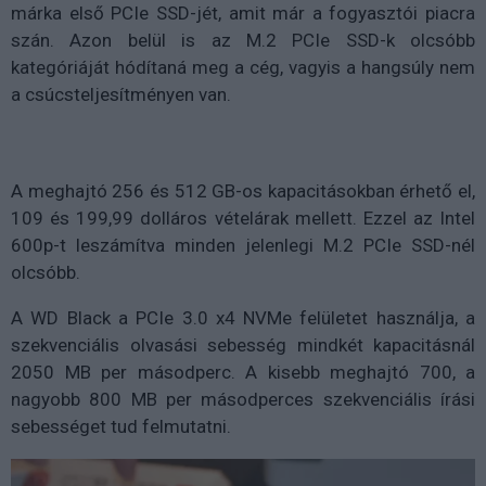
márka első PCIe SSD-jét, amit már a fogyasztói piacra
szán. Azon belül is az M.2 PCIe SSD-k olcsóbb
kategóriáját hódítaná meg a cég, vagyis a hangsúly nem
a csúcsteljesítményen van.
A meghajtó 256 és 512 GB-os kapacitásokban érhető el,
109 és 199,99 dolláros vételárak mellett. Ezzel az Intel
600p-t leszámítva minden jelenlegi M.2 PCIe SSD-nél
olcsóbb.
A WD Black a PCIe 3.0 x4 NVMe felületet használja, a
szekvenciális olvasási sebesség mindkét kapacitásnál
2050 MB per másodperc. A kisebb meghajtó 700, a
nagyobb 800 MB per másodperces szekvenciális írási
sebességet tud felmutatni.