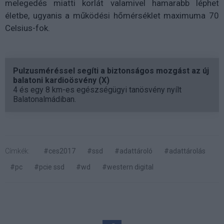
melegedés miatti korlát valamivel hamarabb léphet
életbe, ugyanis a működési hőmérséklet maximuma 70
Celsius-fok.
Pulzusméréssel segíti a biztonságos mozgást az új
balatoni kardioösvény (X)
4 és egy 8 km-es egészségügyi tanösvény nyílt
Balatonalmádiban.
Címkék:
#ces2017
#ssd
#adattároló
#adattárolás
#pc
#pcie ssd
#wd
#western digital