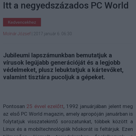
Itt a negyedszázados PC World
Kedvencekhez
Molnár József
|
2017 január 6. 06:30
Jubileumi lapszámunkban bemutatjuk a
vírusok legújabb generációját és a legjobb
védelmeket, plusz lebuktatjuk a kártevőket,
valamint tisztára pucoljuk a gépeket.
Pontosan
25 évvel ezelőtt
, 1992 januárjában jelent meg
az első PC World magazin, amely apropóján januárban is
folytatjuk visszatekintő sorozatunkat, többek között a
Linux és a mobiltechnológiák hőskorát is feltárjuk. Ezen