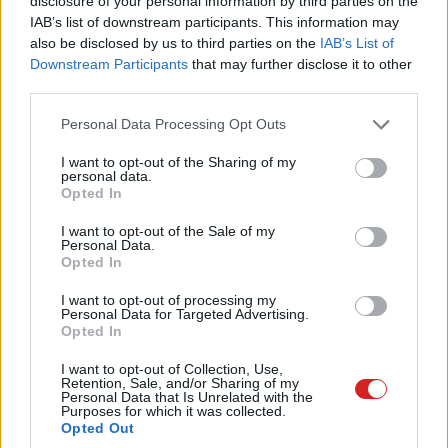
disclosure of your personal information by third parties on the
IAB’s list of downstream participants. This information may
also be disclosed by us to third parties on the
IAB’s List of
Downstream Participants
that may further disclose it to other
third parties.
Please note that this website/app uses one or more Google
Personal Data Processing Opt Outs
services and may gather and store information including but
not limited to your visit or usage behaviour. You may click to
I want to opt-out of the Sharing of my
personal data.
grant or deny consent to Google and its third-party tags to
Opted In
use your data for below specified purposes in below Google
consent section.
I want to opt-out of the Sale of my
Personal Data.
Opted In
Mindez persze a fejlesztések szempontjából is előnyös,
I want to opt-out of processing my
elvégre elég lehet kicserélni a kártyát egy másikra
Personal Data for Targeted Advertising.
(javításnál is). Az Intel a Dell, a HP, a Lenovo és a Sharp
Opted In
embereivel is együtt dolgozik a kapcsolódó
I want to opt-out of Collection, Use,
újdonságokon. A Compute Card várhatóan az év
Retention, Sale, and/or Sharing of my
Personal Data that Is Unrelated with the
közepén válik elérhetővé, elvileg alacsony fogyasztású
Purposes for which it was collected.
Kaby Lake processzorokkal, WiFi-vel és Bluetooth-szal.
Opted Out