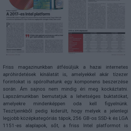
Friss magazinunkban átfésüljük a hazai internetes
apróhirdetések kínálatát is, amelyekkel akár tízezer
forintokat is spórolhatunk egy komponens beszerzése
során. Ám sajnos nem mindig éri meg kockáztatni.
Lapszámunkban bemutatjuk a lehetséges buktatókat,
amelyekre mindenképpen oda kell figyelnünk.
Tesztjeinkből pedig kiderült, hogy melyek a jelenlegi
legjobb középkategóriás tápok, 256 GB-os SSD-k és LGA
1151-es alaplapok, sőt, a friss Intel platformot is