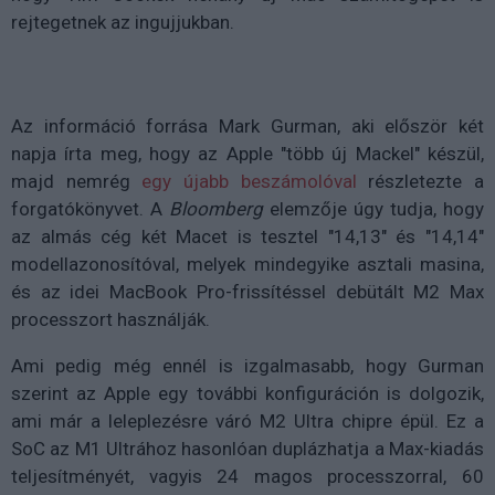
rejtegetnek az ingujjukban.
Az információ forrása Mark Gurman, aki először két
napja írta meg, hogy az Apple "több új Mackel" készül,
majd nemrég
egy újabb beszámolóval
részletezte a
forgatókönyvet. A
Bloomberg
elemzője úgy tudja, hogy
az almás cég két Macet is tesztel "14,13" és "14,14"
modellazonosítóval, melyek mindegyike asztali masina,
és az idei MacBook Pro-frissítéssel debütált M2 Max
processzort használják.
Ami pedig még ennél is izgalmasabb, hogy Gurman
szerint az Apple egy további konfiguráción is dolgozik,
ami már a leleplezésre váró M2 Ultra chipre épül. Ez a
SoC az M1 Ultrához hasonlóan duplázhatja a Max-kiadás
teljesítményét, vagyis 24 magos processzorral, 60