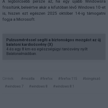
A legbölcsebb persze az, ha egy újabb Windowsra
frissítünk, beleértve akár a kifutóban lévő Windows 10-et
is, hiszen ezt egészen 2025 október 14-ig támogatni
fogja a Microsoft.
Pulzusméréssel segíti a biztonságos mozgást az új
balatoni kardioösvény (X)
4 és egy 8 km-es egészségügyi tanösvény nyílt
Balatonalmádiban.
Címkék:
#mozilla
#firefox
#firefox 115
#böngésző
#windows 7
#windows 8
#windows 8.1