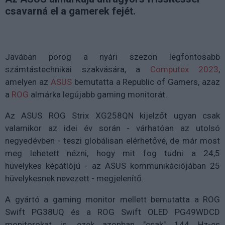
csavarná el a gamerek fejét.
Javában pörög a nyári szezon legfontosabb
számtástechnikai szakvására, a
Computex 2023
,
amelyen az
ASUS
bemutatta a Republic of Gamers, azaz
a
ROG
almárka legújabb gaming monitorát.
Az ASUS ROG Strix XG258QN kijelzőt ugyan csak
valamikor az idei év során - várhatóan az utolsó
negyedévben - teszi globálisan elérhetővé, de már most
meg lehetett nézni, hogy mit fog tudni a 24,5
hüvelykes képátlójú - az ASUS kommunikációjában 25
hüvelykesnek nevezett - megjelenítő.
A gyártó a gaming monitor mellett bemutatta a ROG
Swift PG38UQ és a ROG Swift OLED PG49WDCD
monitorokat is, ezek azonban
"csak" 144 Hz-es