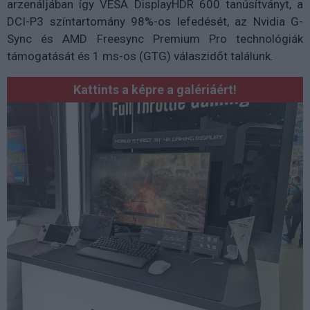
arzenáljában így VESA DisplayHDR 600 tanúsítványt, a
DCI-P3 színtartomány 98%-os lefedését, az Nvidia G-
Sync és AMD Freesync Premium Pro technológiák
támogatását és 1 ms-os (GTG) válaszidőt találunk.
Kattints a képre a galériáért!