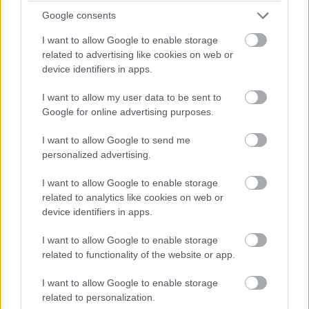
Google consents
I want to allow Google to enable storage
related to advertising like cookies on web or
device identifiers in apps.
Nagy szívességet tesz a Firefox
I want to allow my user data to be sent to
azoknak, akik régi Windowst
Google for online advertising purposes.
használnak
I want to allow Google to send me
personalized advertising.
Kedvencekhez
I want to allow Google to enable storage
related to analytics like cookies on web or
Horváth Péter
|
2023 június 1. 14:04
device identifiers in apps.
I want to allow Google to enable storage
Fontos változásra figyelmeztet a Mozilla
related to functionality of the website or app.
Alapítvány a nyílt forráskódú böngésző
kapcsán.
I want to allow Google to enable storage
related to personalization.