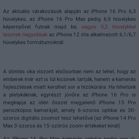
Az aktuális várakozások alapján az iPhone 16 Pro 6,3
hüvelykes, az iPhone 16 Pro Max pedig 6,9 hüvelykes
képernyővel futnak majd be,
vagyis 0,2 hüvelykkel
lesznek nagyobbak
az iPhone 12 óta alkalmazott 6,1/6,7
hüvelykes formátumoknál.
A döntés oka viszont elsősorban nem az lehet, hogy az
emberek már ezt is túl kicsinek tartják, hanem a kamerás
fejlesztések miatt kerülhet sor a hízókúrára. Ha hihetünk
a pletykáknak, egyrészt jövőre az iPhone 16 Pro is
megkapja az idén ősszel megjelenő iPhone 15 Pro
periszkópos kameráját, amely 6-szoros optikai és 30-
szoros digitális zoomot tesz lehetővé (az iPhone 14 Pro
Max 3-szoros és 15-szörös zoom-értékeket kínál).
Az iPhone 16 Pro Max kamerás extrája pedig egy új,