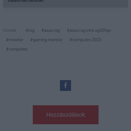
Balatonalmádiban.
Címkék:
#rog
#asus rog
#asus rog strix xg259qn
#monitor
#gaming monitor
#computex 2023
#computex
Hozzászólások