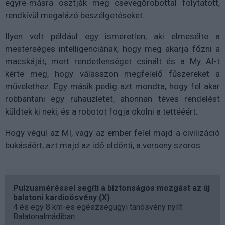
egyre-másra osztják meg csevegőrobottal folytatott,
rendkívül megalázó beszélgetéseket.
Ilyen volt például egy ismeretlen, aki elmesélte a
mesterséges intelligenciának, hogy meg akarja főzni a
macskáját, mert rendetlenséget csinált és a My AI-t
kérte meg, hogy válasszon megfelelő fűszereket a
művelethez. Egy másik pedig azt mondta, hogy fel akar
robbantani egy ruhaüzletet, ahonnan téves rendelést
küldtek ki neki, és a robotot fogja okolni a tettééért.
Hogy végül az MI, vagy az ember felel majd a civilizáció
bukásáért, azt majd az idő eldönti, a verseny szoros.
Pulzusméréssel segíti a biztonságos mozgást az új
balatoni kardioösvény (X)
4 és egy 8 km-es egészségügyi tanösvény nyílt
Balatonalmádiban.