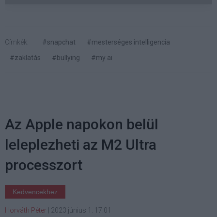
Címkék:
#snapchat
#mesterséges intelligencia
#zaklatás
#bullying
#my ai
Az Apple napokon belül
leleplezheti az M2 Ultra
processzort
Kedvencekhez
Horváth Péter
|
2023 június 1. 17:01