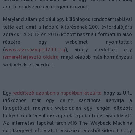
amiről rendszeresen megemlékeznek.
Maryland állam például egy különleges rendszámtáblával
tette ezt, amit a háború kitörésének 200. évfordulójára
adtak ki. A 2012 és 2016 között használt formátum alsó
részére egy webcímet nyomtattak
(
www.starspangled200.org
), amely eredetileg egy
ismeretterjesztő oldalra
, majd később más kormányzati
webhelyekre irányított.
Egy
redditező azonban a napokban kiszúrta
, hogy az URL
időközben már egy online kaszinóra irányítja a
látogatókat, melynek weboldalán egy lengén öltözött
hölgy hirdeti "a Fülöp-szigetek legjobb fogadási oldalát".
Az internetes lapokat archiváló The Wayback Machine
segítségével lefolytatott visszakeresésből kiderült, hogy