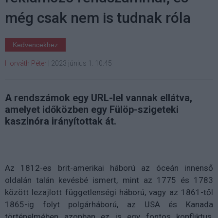
még csak nem is tudnak róla
Kedvencekhez
Horváth Péter
|
2023 június 1. 10:45
A rendszámok egy URL-lel vannak ellátva,
amelyet időközben egy Fülöp-szigeteki
kaszinóra irányítottak át.
Az 1812-es brit-amerikai háború az óceán innenső
oldalán talán kevésbé ismert, mint az 1775 és 1783
között lezajlott függetlenségi háború, vagy az 1861-től
1865-ig folyt polgárháború, az USA és Kanada
történelmében azonban ez is egy fontos konfliktus,