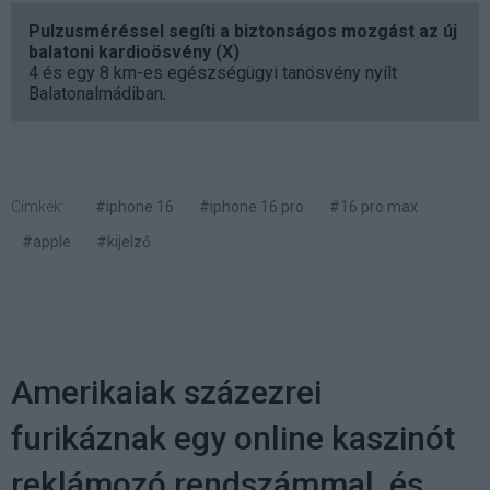
Pulzusméréssel segíti a biztonságos mozgást az új
balatoni kardioösvény (X)
4 és egy 8 km-es egészségügyi tanösvény nyílt
Balatonalmádiban.
Címkék:
#iphone 16
#iphone 16 pro
#16 pro max
#apple
#kijelző
Amerikaiak százezrei
furikáznak egy online kaszinót
reklámozó rendszámmal, és