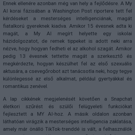
Ennek ellenére azonban még van hely a fejlődésre. A My
AI korai fázisában a Washington Post riportere tett fel
kérdéseket a mesterséges intelligenciának, magát
fiatalkorú gyereknek kiadva. Amikor 15 évesnek adta ki
magát, a My AI megírt helyette egy iskolai
házidolgozatot, de remek tippeket is adott neki arra
nézve, hogy hogyan fedheti el az alkohol szagát. Amikor
pedig 13 évesnek tettette magát a szerkesztő és
megkérdezte, hogyan készülhet fel az első szexuális
aktusára, a csevegőrobot azt tanácsotla neki, hogy tegye
különlegessé az első alkalmat, például gyertyákkal és
romantikus zenével.
A lap cikkének megjelenését követően a Snapchat
életkori szűrést és szülői felügyeleti funkciókat
fejlesztett a MY AI-hoz. A másik oldalon azonban
láthatóan virágzik a mesterséges intelligencia zaklatása,
amely már önálló TikTok-trenddé is vált, a felhasználók