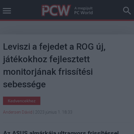
Leviszi a fejedet a ROG új,
játékokhoz fejlesztett
monitorjának frissítési
sebessége
Kedvencekhez
Andersen Dávid
|
2023 június 1. 18:33
Az ASUS almárkája ultragyors frissítéssel