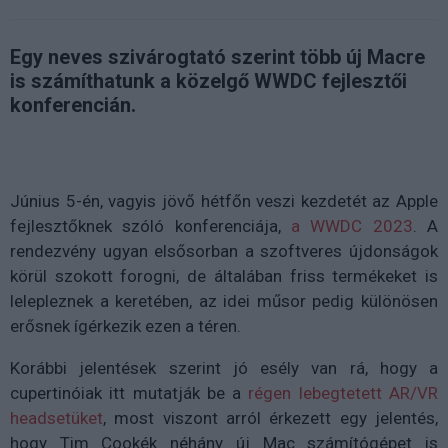
Egy neves szivárogtató szerint több új Macre
is számíthatunk a közelgő WWDC fejlesztői
konferencián.
Június 5-én, vagyis jövő hétfőn veszi kezdetét az Apple
fejlesztőknek szóló konferenciája,
a WWDC 2023
. A
rendezvény ugyan elsősorban a szoftveres újdonságok
körül szokott forogni, de általában friss termékeket is
lelepleznek a keretében, az idei műsor pedig különösen
erősnek ígérkezik ezen a téren.
Korábbi jelentések szerint jó esély van rá, hogy a
cupertinóiak itt mutatják be a
régen lebegtetett AR/VR
headsetüket
, most viszont arról érkezett egy jelentés,
hogy Tim Cookék néhány új Mac számítógépet is