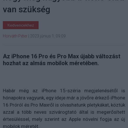
van szükség
Kedvencekhez
Horváth Péter
|
2023 június 1. 09:09
Az iPhone 16 Pro és Pro Max újabb változást
hozhat az almás mobilok méretében.
Habár még az iPhone 15-széria megjelenésétől is
hónapokra vagyunk, egy ideje már a jövőre érkező iPhone
16 Próról és Pro Maxről is olvashatunk pletykákat, köztük
azzal a több neves szivárogtató által is megerősített
értesüléssel, mely szerint az Apple növelni fogja az új
mobilok méretét.