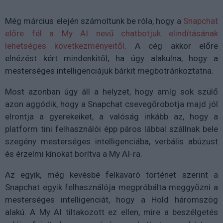
Még március elején számoltunk be róla, hogy a
Snapchat
előre fél a My AI nevű chatbotjuk elindításának
lehetséges következményeitől
. A cég akkor előre
elnézést kért mindenkitől, ha úgy alakulna, hogy a
mesterséges intelligenciájuk bárkit megbotránkoztatna.
Most azonban úgy áll a helyzet, hogy amíg sok szülő
azon aggódik, hogy a Snapchat csevegőrobotja majd jól
elrontja a gyerekeiket, a valóság inkább az, hogy a
platform tini felhasználói épp páros lábbal szállnak bele
szegény mesterséges intelligenciába, verbális abúzust
és érzelmi kínokat borítva a My AI-ra.
Az egyik, még kevésbé felkavaró történet szerint a
Snapchat egyik felhasználója megpróbálta meggyőzni a
mesterséges intelligenciát, hogy a Hold háromszög
alakú. A My AI tiltakozott ez ellen, mire a beszélgetés