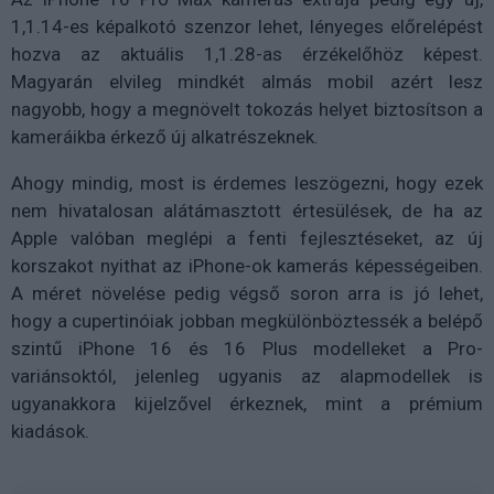
1,1.14-es képalkotó szenzor lehet, lényeges előrelépést
hozva az aktuális 1,1.28-as érzékelőhöz képest.
Magyarán elvileg mindkét almás mobil azért lesz
nagyobb, hogy a megnövelt tokozás helyet biztosítson a
kameráikba érkező új alkatrészeknek.
Ahogy mindig, most is érdemes leszögezni, hogy ezek
nem hivatalosan alátámasztott értesülések, de ha az
Apple valóban meglépi a fenti fejlesztéseket, az új
korszakot nyithat az iPhone-ok kamerás képességeiben.
A méret növelése pedig végső soron arra is jó lehet,
hogy a cupertinóiak jobban megkülönböztessék a belépő
szintű iPhone 16 és 16 Plus modelleket a Pro-
variánsoktól, jelenleg ugyanis az alapmodellek is
ugyanakkora kijelzővel érkeznek, mint a prémium
kiadások.