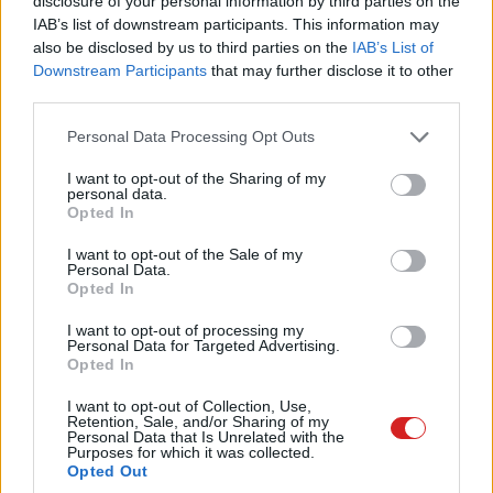
disclosure of your personal information by third parties on the
belépő szintű laptopjából, és mindegyiket az M3 SoC
IAB’s list of downstream participants. This information may
hajtja majd. Hogy mindebből mi jut el a WWDC 2023
also be disclosed by us to third parties on the
IAB’s List of
Downstream Participants
that may further disclose it to other
színpadára, azt napokon belül megtudjuk. A cupertinóiak
third parties.
megnyitója magyar idő szerint este 7 órakor kezdődik, a
bejelentésekről természetesen a
PC World
hasábjain is
Please note that this website/app uses one or more Google
Personal Data Processing Opt Outs
services and may gather and store information including but
rögvest hírt adunk majd.
not limited to your visit or usage behaviour. You may click to
I want to opt-out of the Sharing of my
personal data.
grant or deny consent to Google and its third-party tags to
Opted In
use your data for below specified purposes in below Google
consent section.
Pulzusméréssel segíti a biztonságos mozgást az új
I want to opt-out of the Sale of my
Personal Data.
balatoni kardioösvény (X)
Opted In
4 és egy 8 km-es egészségügyi tanösvény nyílt
Balatonalmádiban.
I want to opt-out of processing my
Personal Data for Targeted Advertising.
Opted In
I want to opt-out of Collection, Use,
Retention, Sale, and/or Sharing of my
Címkék:
#apple
#mac
#m2
#m2 ultra
#m3
Personal Data that Is Unrelated with the
Purposes for which it was collected.
#macbook
#mac studio
#wwdc 2023
Opted Out