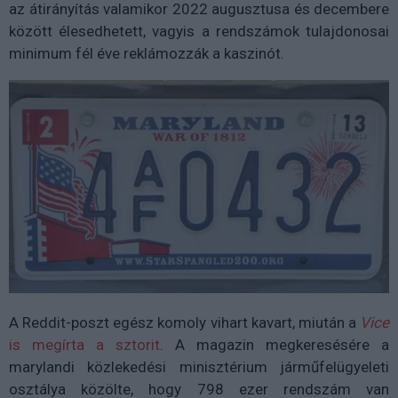
az átirányítás valamikor 2022 augusztusa és decembere
között élesedhetett, vagyis a rendszámok tulajdonosai
minimum fél éve reklámozzák a kaszinót.
A Reddit-poszt egész komoly vihart kavart, miután a
Vice
is megírta a sztorit
. A magazin megkeresésére a
marylandi közlekedési minisztérium járműfelügyeleti
osztálya közölte, hogy 798 ezer rendszám van