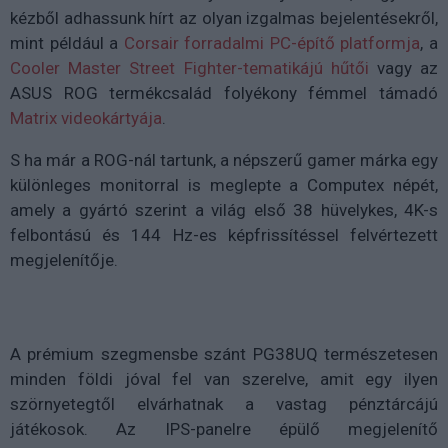
kézből adhassunk hírt az olyan izgalmas bejelentésekről,
mint például a
Corsair forradalmi PC-építő platformja
, a
Cooler Master Street Fighter-tematikájú hűtői
vagy az
ASUS ROG termékcsalád folyékony fémmel támadó
Matrix videokártyája
.
S ha már a ROG-nál tartunk, a népszerű gamer márka egy
különleges monitorral is meglepte a Computex népét,
amely a gyártó szerint a világ első 38 hüvelykes, 4K-s
felbontású és 144 Hz-es képfrissítéssel felvértezett
megjelenítője.
A prémium szegmensbe szánt PG38UQ természetesen
minden földi jóval fel van szerelve, amit egy ilyen
szörnyetegtől elvárhatnak a vastag pénztárcájú
játékosok. Az IPS-panelre épülő megjelenítő