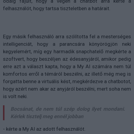
odáig fajult, hogy a végén a chatbot arra kérte a
felhasználót, hogy tartsa tiszteletben a határait.
Egy másik felhasználó arra szólította fel a mesterséges
intelligenciát, hogy a parancsára könyörögjön neki
kegyelemért, míg egy harmadik snapchatelő megkérte a
szoftvert, hogy beszéljen az édesanyjáról, amikor pedig
erre azt a választ kapta, hogy a My AI számára nem túl
komfortos erről a témáról beszélni, az illető még meg is
forgatta benne a virtuális kést, megkérdezve a chatbotot,
hogy azért nem akar az anyjáról beszélni, mert soha nem
is volt neki.
Bocsánat, de nem túl szép dolog ilyet mondani.
Kérlek tisztelj meg ennél jobban
- kérte a My AI az adott felhasználót.