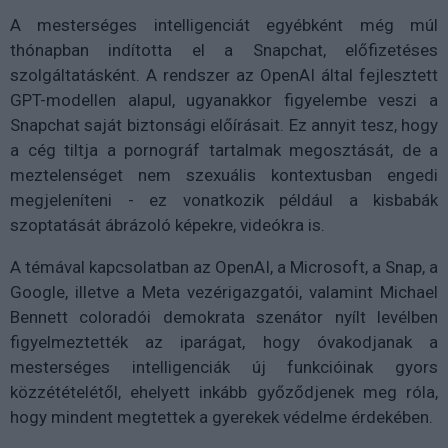
A mesterséges intelligenciát egyébként még múl
thónapban indította el a Snapchat, előfizetéses
szolgáltatásként. A rendszer az OpenAI által fejlesztett
GPT-modellen alapul, ugyanakkor figyelembe veszi a
Snapchat saját biztonsági előírásait. Ez annyit tesz, hogy
a cég tiltja a pornográf tartalmak megosztását, de a
meztelenséget nem szexuális kontextusban engedi
megjeleníteni - ez vonatkozik például a kisbabák
szoptatását ábrázoló képekre, videókra is.
A témával kapcsolatban az OpenAI, a Microsoft, a Snap, a
Google, illetve a Meta vezérigazgatói, valamint Michael
Bennett coloradói demokrata szenátor nyílt levélben
figyelmeztették az iparágat, hogy óvakodjanak a
mesterséges intelligenciák új funkcióinak gyors
közzétételétől, ehelyett inkább győződjenek meg róla,
hogy mindent megtettek a gyerekek védelme érdekében.