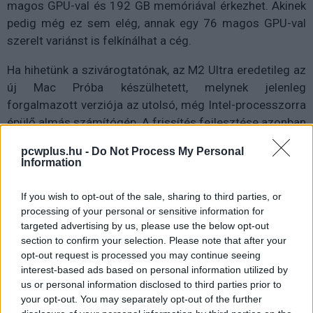
magos GPU-val és 192 GB memóriával érkezhet. Akinek
pedig még ez sem elég, annak egy 76 magos GPU-val
szerelt variánst is felkínálhat a cég.
Ha hihetünk a szivárogtatónak, az M2 Ultra eredetileg az
új Mac Próba készülhetett, melynek jelenleg
forgalmazott verziója az utolsó, még Intel-processzorra
épülő almás számítógép. A frissítés fejlesztése azonban
akadályokba ütközött, így a csúcsteljesítményt nyújtó
pcwplus.hu -
Do Not Process My Personal
erőforrás végül a valamivel lejjebb pozicionált, de
Information
ugyancsak profi felhasználóknak szánt Mac Studióban
köthet ki. Ennek aktuális, s egyben első generációját
If you wish to opt-out of the sale, sharing to third parties, or
tavaly nyáron mutatta be az Apple, M1 Max és M1 Ultra
processing of your personal or sensitive information for
targeted advertising by us, please use the below opt-out
chipekkel a burkolat alatt.
section to confirm your selection. Please note that after your
opt-out request is processed you may continue seeing
Emellett Gurman arra számít, hogy "hamarosan" az új 15
interest-based ads based on personal information utilized by
hüvelykes MacBook Air is bemutatkozik, amit a
9to5Mac
us or personal information disclosed to third parties prior to
két forrása is alátámaszt. A
portál beszámolója alapján
your opt-out. You may separately opt-out of the further
egy 13 és egy 15 hüvelykes kiadás is érkezik az Apple