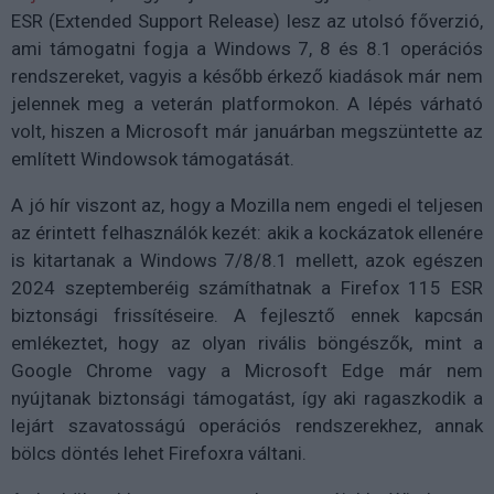
ESR (Extended Support Release) lesz az utolsó főverzió,
ami támogatni fogja a Windows 7, 8 és 8.1 operációs
rendszereket, vagyis a később érkező kiadások már nem
jelennek meg a veterán platformokon. A lépés várható
volt, hiszen a Microsoft már januárban megszüntette az
említett Windowsok támogatását.
A jó hír viszont az, hogy a Mozilla nem engedi el teljesen
az érintett felhasználók kezét: akik a kockázatok ellenére
is kitartanak a Windows 7/8/8.1 mellett, azok egészen
2024 szeptemberéig számíthatnak a Firefox 115 ESR
biztonsági frissítéseire. A fejlesztő ennek kapcsán
emlékeztet, hogy az olyan rivális böngészők, mint a
Google Chrome vagy a Microsoft Edge már nem
nyújtanak biztonsági támogatást, így aki ragaszkodik a
lejárt szavatosságú operációs rendszerekhez, annak
bölcs döntés lehet Firefoxra váltani.