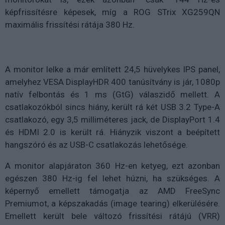
képfrissítésre képesek, míg a ROG STrix XG259QN
maximális frissítési rátája 380 Hz.
A monitor lelke a már említett 24,5 hüvelykes IPS panel,
amelyhez VESA DisplayHDR 400 tanúsítvány is jár, 1080p
natív felbontás és 1 ms (GtG) válaszidő mellett. A
csatlakozókból sincs hiány, került rá két USB 3.2 Type-A
csatlakozó, egy 3,5 milliméteres jack, de DisplayPort 1.4
és HDMI 2.0 is került rá. Hiányzik viszont a beépített
hangszóró és az USB-C csatlakozás lehetősége.
A monitor alapjáraton 360 Hz-en ketyeg, ezt azonban
egészen 380 Hz-ig fel lehet húzni, ha szükséges. A
képernyő emellett támogatja az AMD FreeSync
Premiumot, a képszakadás (image tearing) elkerülésére.
Emellett került bele változó frissítési rátájú (VRR)