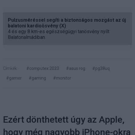
Pulzusméréssel segíti a biztonságos mozgást az új
balatoni kardioösvény (X)
4 és egy 8 km-es egészségügyi tanösvény nyílt
Balatonalmádiban.
Címkék:
#computex 2023
#asus rog
#pg38uq
#gamer
#gaming
#monitor
Ezért dönthetett úgy az Apple,
hogy még nagyobb iPhone-okra