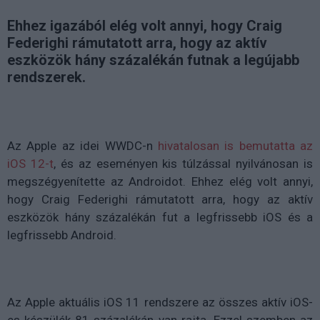
Ehhez igazából elég volt annyi, hogy Craig
Federighi rámutatott arra, hogy az aktív
eszközök hány százalékán futnak a legújabb
rendszerek.
Az Apple az idei WWDC-n
hivatalosan is bemutatta az
iOS 12-t
, és az eseményen kis túlzással nyilvánosan is
megszégyenítette az Androidot. Ehhez elég volt annyi,
hogy Craig Federighi rámutatott arra, hogy az aktív
eszközök hány százalékán fut a legfrissebb iOS és a
legfrissebb Android.
Az Apple aktuális iOS 11 rendszere az összes aktív iOS-
es készülék 81 százalékán van rajta. Ezzel szemben az