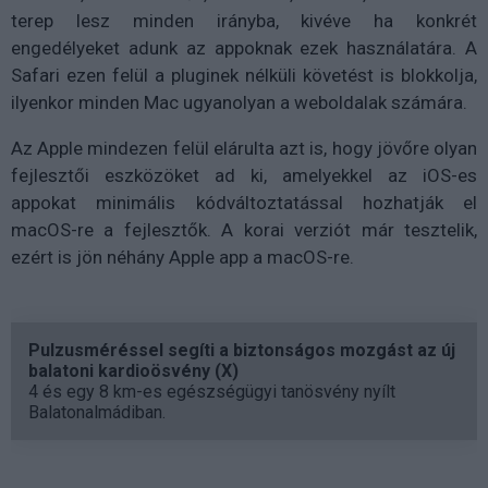
terep lesz minden irányba, kivéve ha konkrét
engedélyeket adunk az appoknak ezek használatára. A
Safari ezen felül a pluginek nélküli követést is blokkolja,
ilyenkor minden Mac ugyanolyan a weboldalak számára.
Az Apple mindezen felül elárulta azt is, hogy jövőre olyan
fejlesztői eszközöket ad ki, amelyekkel az iOS-es
appokat minimális kódváltoztatással hozhatják el
macOS-re a fejlesztők. A korai verziót már tesztelik,
ezért is jön néhány Apple app a macOS-re.
Pulzusméréssel segíti a biztonságos mozgást az új
balatoni kardioösvény (X)
4 és egy 8 km-es egészségügyi tanösvény nyílt
Balatonalmádiban.