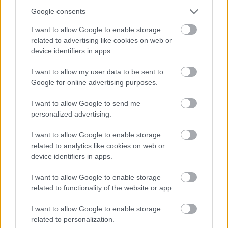
Google consents
I want to allow Google to enable storage
Pulzusméréssel segíti a biztonságos mozgást az új
related to advertising like cookies on web or
balatoni kardioösvény (X)
device identifiers in apps.
4 és egy 8 km-es egészségügyi tanösvény nyílt
Balatonalmádiban.
I want to allow my user data to be sent to
Google for online advertising purposes.
I want to allow Google to send me
personalized advertising.
Címkék:
#kingston
#ssd
#adattárolás
#adattároló
#pc
#asztali pc
#laptop
#notebook
I want to allow Google to enable storage
related to analytics like cookies on web or
#computex2018
device identifiers in apps.
I want to allow Google to enable storage
related to functionality of the website or app.
I want to allow Google to enable storage
Ingyenes lesz a macOS Mojave
related to personalization.