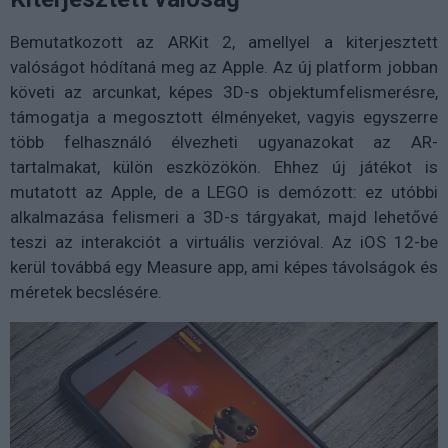
Bemutatkozott az ARKit 2, amellyel a kiterjesztett
valóságot hódítaná meg az Apple. Az új platform jobban
követi az arcunkat, képes 3D-s objektumfelismerésre,
támogatja a megosztott élményeket, vagyis egyszerre
több felhasználó élvezheti ugyanazokat az AR-
tartalmakat, külön eszközökön. Ehhez új játékot is
mutatott az Apple, de a LEGO is demózott: ez utóbbi
alkalmazása felismeri a 3D-s tárgyakat, majd lehetővé
teszi az interakciót a virtuális verzióval. Az iOS 12-be
kerül továbbá egy Measure app, ami képes távolságok és
méretek becslésére.