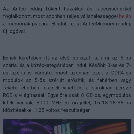
Az Antec eddig főként házakkal és tápegységekkel
foglalkozott, most azonban teljes vállszélességgel
belép
a memóriák piacára. Elindult az új AntecMemory márka,
új logóval.
Ennek keretében itt az első sorozat is, ami az 5-ös
széria, és a középkategóriában indul. Később 3-as és 7-
es széria is várható, most azonban ezek a DDR4-es
modulok az 5-ös szériát erősítik, és fehérben vagy
fekete-fehérben lesznek vihetőek, a sarokban persze
RGB-s világítással. Egyelőre csak 8 GB-os, egymodulos
kitek vannak, 3000 MHz-es órajellel, 16-18-18-36-os
időzítésekkel, 1,35 voltos feszültségen.