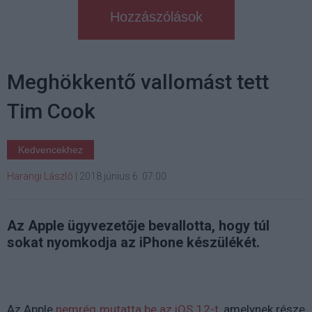
Hozzászólások
Meghökkentő vallomást tett
Tim Cook
Kedvencekhez
Harangi László
|
2018 június 6. 07:00
Az Apple ügyvezetője bevallotta, hogy túl
sokat nyomkodja az iPhone készülékét.
Az Apple
nemrég mutatta be az iOS 12-t
, amelynek része