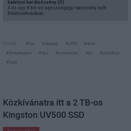
balatoni kardioösvény (X)
4 és egy 8 km-es egészségügyi tanösvény nyílt
Balatonalmádiban.
Címkék:
#msi
#alaplap
#x399
#amd
#threadripper
#cpu
#processzor
#pc
#asztali pc
#hedt
Közkívánatra itt a 2 TB-os
Kingston UV500 SSD