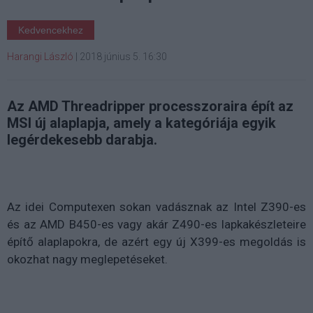
Kedvencekhez
Harangi László
|
2018 június 5. 16:30
Az AMD Threadripper processzoraira épít az
MSI új alaplapja, amely a kategóriája egyik
legérdekesebb darabja.
Az idei Computexen sokan vadásznak az Intel Z390-es
és az AMD B450-es vagy akár Z490-es lapkakészleteire
építő alaplapokra, de azért egy új X399-es megoldás is
okozhat nagy meglepetéseket.