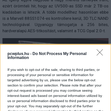
ezért örömteli hír, hogy az UV500-as SSD már 2 TB-os
kiadásban is létezik. A többi modellhez hasonlóan ebbe
is a Marvell 88SS1074-es kontrollere kerül, 3D TLC NAND
technológiával. Ugyanúgy támogatja a 256 bites,
hardveralapú AES-titkosítást, valamint a TCG Opal 2.0-t.
pcwplus.hu -
Do Not Process My Personal
Information
If you wish to opt-out of the sale, sharing to third parties, or
processing of your personal or sensitive information for
targeted advertising by us, please use the below opt-out
section to confirm your selection. Please note that after your
opt-out request is processed you may continue seeing
interest-based ads based on personal information utilized by
us or personal information disclosed to third parties prior to
your opt-out. You may separately opt-out of the further