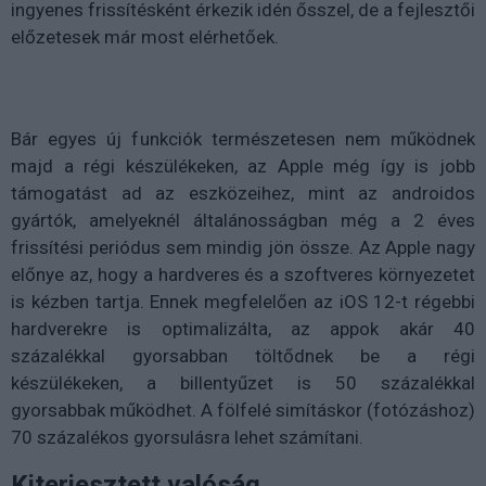
ingyenes frissítésként érkezik idén ősszel, de a fejlesztői
előzetesek már most elérhetőek.
Bár egyes új funkciók természetesen nem működnek
majd a régi készülékeken, az Apple még így is jobb
támogatást ad az eszközeihez, mint az androidos
gyártók, amelyeknél általánosságban még a 2 éves
frissítési periódus sem mindig jön össze. Az Apple nagy
előnye az, hogy a hardveres és a szoftveres környezetet
is kézben tartja. Ennek megfelelően az iOS 12-t régebbi
hardverekre is optimalizálta, az appok akár 40
százalékkal gyorsabban töltődnek be a régi
készülékeken, a billentyűzet is 50 százalékkal
gyorsabbak működhet. A fölfelé simításkor (fotózáshoz)
70 százalékos gyorsulásra lehet számítani.
Kiterjesztett valóság