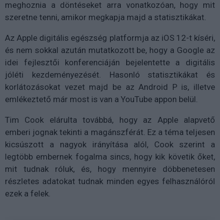
meghoznia a döntéseket arra vonatkozóan, hogy mit
szeretne tenni, amikor megkapja majd a statisztikákat.
Az Apple digitális egészség platformja az iOS 12-t kíséri,
és nem sokkal azután mutatkozott be, hogy a Google az
idei fejlesztői konferenciáján bejelentette a digitális
jóléti kezdeményezését. Hasonló statisztikákat és
korlátozásokat vezet majd be az Android P is, illetve
emlékeztető már most is van a YouTube appon belül.
Tim Cook elárulta továbbá, hogy az Apple alapvető
emberi jognak tekinti a magánszférát. Ez a téma teljesen
kicsúszott a nagyok irányítása alól, Cook szerint a
legtöbb embernek fogalma sincs, hogy kik követik őket,
mit tudnak róluk, és, hogy mennyire döbbenetesen
részletes adatokat tudnak minden egyes felhasználóról
ezek a felek.