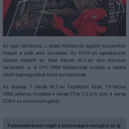
Az igen látványos, L-alakú hűtőborda egyből észrevéteti
magát a jobb alsó sarokban. Az X399-es lapkakészlet
hűtése mellett ez felel három M.2-es slot hűvösen
tartásáért is. A CPU VRM hűtőbordák szintén a valaha
látott legnagyobbak közé sorolandóak.
Az alaplap 7 darab M.2-es foglalatot kínál, 19-fázisú
VRM jellemzi, továbbá 4 darab PCIe 3.0 x16 slot, 4 darab
DDR4-es memóriafoglalat.
Pulzusméréssel segíti a biztonságos mozgást az új