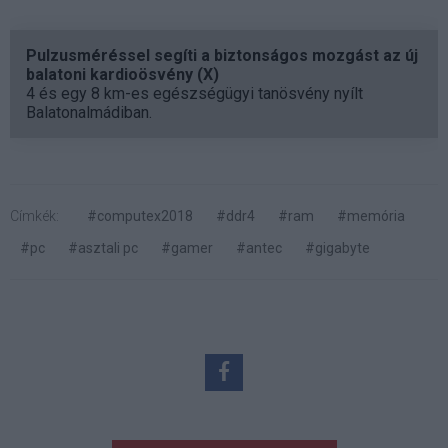
Pulzusméréssel segíti a biztonságos mozgást az új
balatoni kardioösvény (X)
4 és egy 8 km-es egészségügyi tanösvény nyílt
Balatonalmádiban.
Címkék:
#computex2018
#ddr4
#ram
#memória
#pc
#asztali pc
#gamer
#antec
#gigabyte