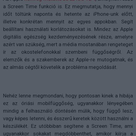
a Screen Time funkció is. Ez megmutatja, hogy mennyi
időt töltünk naponta és hetente az iPhone-unk előtt,
illetve konkrétan mennyit az egyes appokban. Segít
beállítani használati korlátozásokat is. Mindez az Apple
digitális egészség kezdeményezésének része, amelyre
azért van szükség, mert a média mostanában rengeteget
ír az okostelefonokkal szembeni függőségről. Az
elemzők és a szakemberek az Apple-re mutogatnak, és
az almás cégtől követelik a probléma megoldását.
Nehéz lenne megmondani, hogy pontosan kinek a hibája
ez az óriási mobilfüggőség, ugyanakkor lényegében
mindig a felhasználó döntésén múlik, hogy függő lesz,
vagy képes letenni, és ésszerű keretek között használni a
készülékét. Ez utóbbiban segítene a Screen Time, ami
ugyanakkor sokakat megdöbbenthet, amikor kiírja a