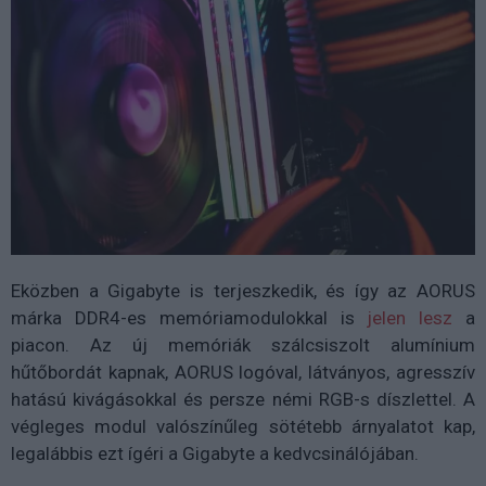
Eközben a Gigabyte is terjeszkedik, és így az AORUS
márka DDR4-es memóriamodulokkal is
jelen lesz
a
piacon. Az új memóriák szálcsiszolt alumínium
hűtőbordát kapnak, AORUS logóval, látványos, agresszív
hatású kivágásokkal és persze némi RGB-s díszlettel. A
végleges modul valószínűleg sötétebb árnyalatot kap,
legalábbis ezt ígéri a Gigabyte a kedvcsinálójában.