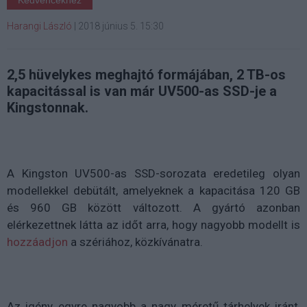
Kedvencekhez
Harangi László
|
2018 június 5. 15:30
2,5 hüvelykes meghajtó formájában, 2 TB-os
kapacitással is van már UV500-as SSD-je a
Kingstonnak.
A Kingston UV500-as SSD-sorozata eredetileg olyan
modellekkel debütált, amelyeknek a kapacitása 120 GB
és 960 GB között változott. A gyártó azonban
elérkezettnek látta az időt arra, hogy nagyobb modellt is
hozzáadjon
a szériához, közkívánatra.
Az igény egyre nagyobb a nagy méretű tárhelyek iránt,