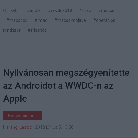
Címkék:
#apple
#wwdc2018
#mac
#macos
#macbook
#imac
#macos mojave
#operációs
rendszer
#frissítés
Nyilvánosan megszégyenítette
az Androidot a WWDC-n az
Apple
Kedvencekhez
Harangi László
|
2018 június 5. 13:30