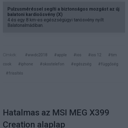
Pulzusméréssel segíti a biztonságos mozgást az új
balatoni kardioösvény (X)
4 és egy 8 km-es egészségügyi tanösvény nyílt
Balatonalmádiban.
Címkék:
#wwdc2018
#apple
#ios
#ios 12
#tim
cook
#iphone
#okostelefon
#egészség
#függőség
#frissítés
Hatalmas az MSI MEG X399
Creation alaplap