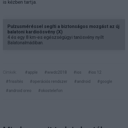
is kézben tartja.
Pulzusméréssel segíti a biztonságos mozgást az új
balatoni kardioösvény (X)
4 és egy 8 km-es egészségügyi tanösvény nyílt
Balatonalmádiban.
Címkék:
#apple
#wwdc2018
#ios
#ios 12
#frissítés
#operációs rendszer
#android
#google
#android oreo
#okostelefon