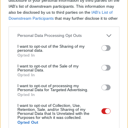
disclosure of your personal information by third parties on the
IAB’s list of downstream participants. This information may
also be disclosed by us to third parties on the
IAB’s List of
Downstream Participants
that may further disclose it to other
third parties.
Please note that this website/app uses one or more Google
Personal Data Processing Opt Outs
services and may gather and store information including but
not limited to your visit or usage behaviour. You may click to
I want to opt-out of the Sharing of my
personal data.
grant or deny consent to Google and its third-party tags to
Opted In
use your data for below specified purposes in below Google
Míg a 120, a 240 és a 480 GB-os modellek 2,5 hüvelykes
consent section.
I want to opt-out of the Sale of my
és M.2-es formában is léteznek, addig a 2 TB-os modell
Personal Data.
kizárólag 2,5 hüvelykes kiadásban lesz vihető.
Opted In
A maximális szekvenciális olvasási és írási sebességek
I want to opt-out of processing my
Personal Data for Targeted Advertising.
520 és 500 MB per másodperces értékeken alakulnak. A
Opted In
másodpercenkénti I/O-műveletek száma 4KB-os,
I want to opt-out of Collection, Use,
véletlenszerű olvasásnál 79 000, írásnál 50 000. A
Retention, Sale, and/or Sharing of my
Personal Data that Is Unrelated with the
meghajtóra 5 év garancia jár, a vételára pedig 695,5
Purposes for which it was collected.
dollár lesz.
Opted Out