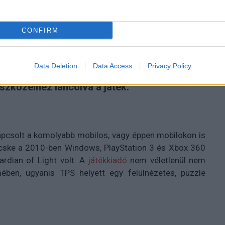
CONFIRM
Data Deletion
Data Access
Privacy Policy
szközeihez láncolva a játék.
apcsolt a komolyabb mobilos, vagy éppen mobilokon is
fecske a 2010-ben Windows, PlayStation 3 és Xbox 360
ardian of Light volt. A
játékkiadó
nem véletlenül nem
ben, ugyanis TPS helyett egy felülnézetes, puzzle