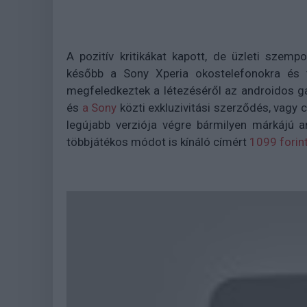
A pozitív kritikákat kapott, de üzleti szemp
később a Sony Xperia okostelefonokra és ta
megfeledkeztek a létezéséről az androidos ga
és
a Sony
közti exkluzivitási szerződés, vagy 
legújabb verziója végre bármilyen márkájú a
többjátékos módot is kínáló címért
1099 forint