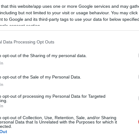
 that this website/app uses one or more Google services and may gath
including but not limited to your visit or usage behaviour. You may click 
 to Google and its third-party tags to use your data for below specifi
ogle consent section.
l Data Processing Opt Outs
 "legitim" formái is vannak, és a Netflix nem tudja
ténik, milyen körülmények között használja valaki más
o opt-out of the Sharing of my personal data.
 jól teljesít a szolgáltatás, így különösebben nem
In
eni, hogy a legolcsóbb 7,99 eurós csomag egy, a 9,99
omag négy szimultán streamelést tesz lehetővé a
o opt-out of the Sale of my Personal Data.
t durván visszaélni a jelszómegosztással.
In
to opt-out of processing my Personal Data for Targeted
ing.
In
o opt-out of Collection, Use, Retention, Sale, and/or Sharing
ersonal Data that Is Unrelated with the Purposes for which it
lected.
Out
 új balatoni kardioösvény (X)