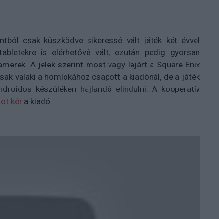
ontból csak küszködve sikeressé vált játék két évvel
bletekre is elérhetővé vált, ezután pedig gyorsan
merek. A jelek szerint most vagy lejárt a Square Enix
csak valaki a homlokához csapott a kiadónál, de a játék
ndroidos készüléken hajlandó elindulni. A kooperatív
ot kér
a kiadó.