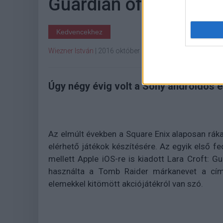
Guardian of Light
Kedvencekhez
Wiezner István
|
2016 október 19. 18:30
Úgy négy évig volt a Sony androidos e
Az elmúlt években a Square Enix alaposan rák
elérhető játékok készítésére. Az egyik első 
mellett Apple iOS-re is kiadott Lara Croft: Gu
használta a Tomb Raider márkanevet a címé
elemekkel kitömött akciójátékról van szó.