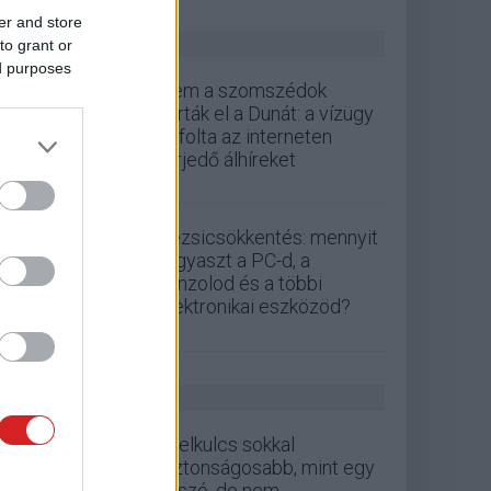
er and store
ZÖLD PÁLYA
to grant or
ed purposes
Nem a szomszédok
zárták el a Dunát: a vízügy
cáfolta az interneten
terjedő álhíreket
Rezsicsökkentés: mennyit
fogyaszt a PC-d, a
konzolod és a többi
elektronikai eszközöd?
GS HÍREK
A jelkulcs sokkal
biztonságosabb, mint egy
jelszó, de nem