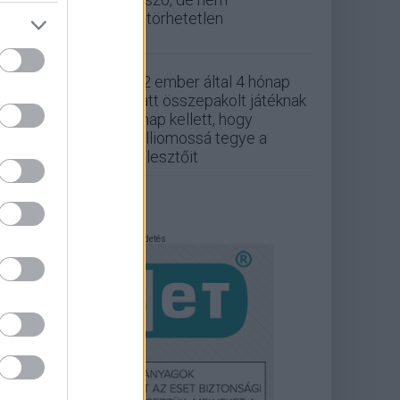
feltörhetetlen
A 2 ember által 4 hónap
alatt összepakolt játéknak
7 nap kellett, hogy
milliomossá tegye a
fejlesztőit
Hirdetés