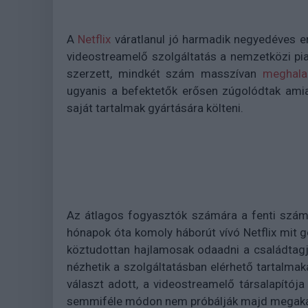
A
Netflix
váratlanul jó harmadik negyedéves e
videostreamelő szolgáltatás a nemzetközi pia
szerzett, mindkét szám masszívan
meghala
ugyanis a befektetők erősen zúgolódtak amiatt
saját tartalmak gyártására költeni.
Az átlagos fogyasztók számára a fenti szám
hónapok óta komoly háborút vívó Netflix mit 
köztudottan hajlamosak odaadni a családtagjai
nézhetik a szolgáltatásban elérhető tartalmak
választ adott, a videostreamelő társalapítój
semmiféle módon nem próbálják majd megakad