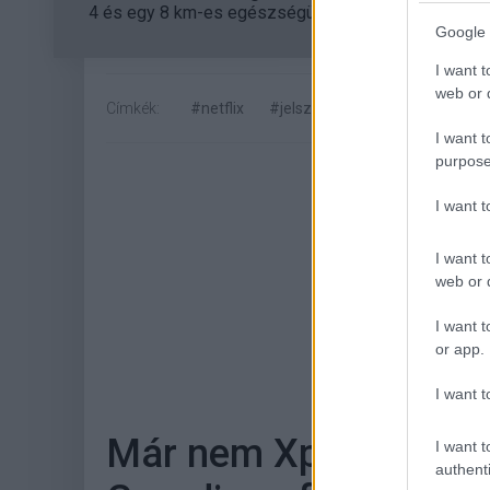
4 és egy 8 km-es egészségügyi tanösvény nyílt Bal
Google 
I want t
web or d
Címkék:
#netflix
#jelszó
#megosztás
#vi
I want t
purpose
I want 
I want t
web or d
I want t
Hoz
or app.
I want t
Már nem Xperia-exkluz
I want t
authenti