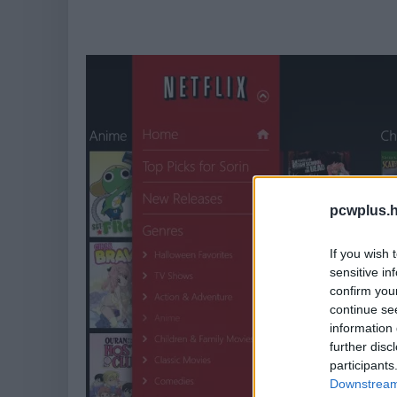
pcwplus.h
If you wish 
sensitive in
confirm you
continue se
information 
further disc
participants
Downstream 