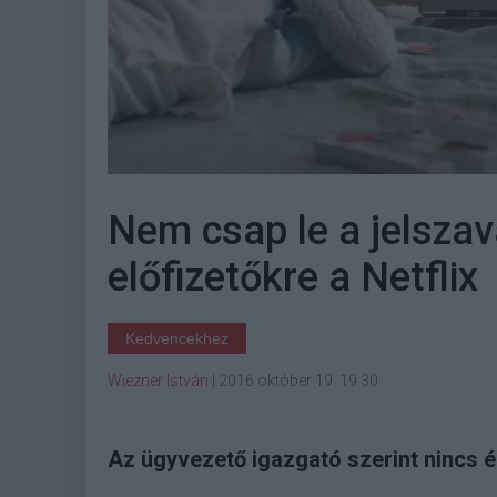
Nem csap le a jelsza
előfizetőkre a Netflix
Kedvencekhez
Wiezner István
|
2016 október 19. 19:30
Az ügyvezető igazgató szerint nincs é