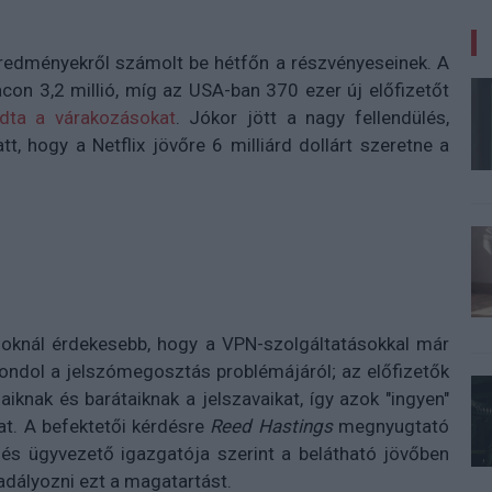
redményekről számolt be hétfőn a részvényeseinek. A
con 3,2 millió, míg az USA-ban 370 ezer új előfizetőt
dta a várakozásokat
. Jókor jött a nagy fellendülés,
, hogy a Netflix jövőre 6 milliárd dollárt szeretne a
oknál érdekesebb, hogy a VPN-szolgáltatásokkal már
gondol a jelszómegosztás problémájáról; az előfizetők
knak és barátaiknak a jelszavaikat, így azok "ingyen"
at. A befektetői kérdésre
Reed Hastings
megnyugtató
a és ügyvezető igazgatója szerint a belátható jövőben
ályozni ezt a magatartást.