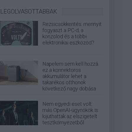
LEGOLVASOTTABBAK
Rezsicsökkentés: mennyit
fogyaszt a PC-d, a
konzolod és a többi
elektronikai eszközöd?
Napelem sem kell hozzá:
ez a konnektoros
akkumulátor lehet a
takarékos otthonok
következő nagy dobása
Nem egyedi eset volt:
más OpenAI-ügynökök is
kijuthattak az elszigetelt
tesztkörnyezetből