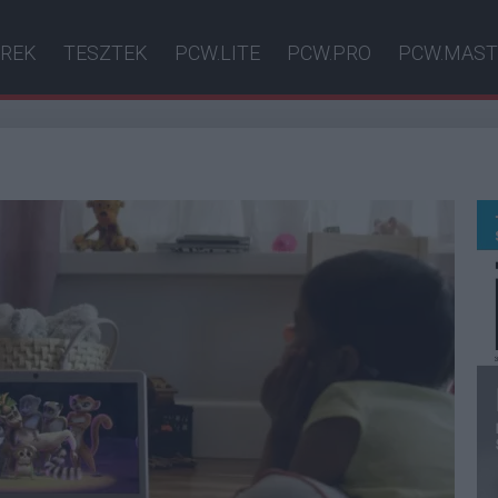
ÍREK
TESZTEK
PCW.LITE
PCW.PRO
PCW.MAST