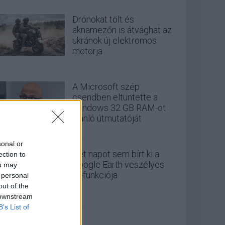
Drónokat tölt és
aknamezőn is átvághat az
ukránok új elektromos
motorja
A Microsoft szép
csendben eltüntette a
Windows 32 GB RAM-ot
ajánló útmutatóját
sonal or
Két napot sem bírt ki a
ection to
Google Earth veszélyes
ou may
AI-funkciója
 personal
out of the
 downstream
B’s List of