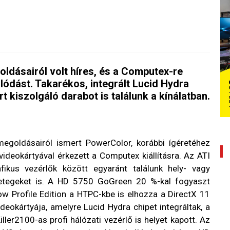
ldásairól volt híres, és a Computex-re
ódást. Takarékos, integrált Lucid Hydra
t kiszolgáló darabot is találunk a kínálatban.
megoldásairól ismert PowerColor, korábbi ígéretéhez
ideokártyával érkezett a Computex kiállításra. Az ATI
kus vezérlők között egyaránt találunk hely- vagy
yetegeket is. A HD 5750 GoGreen 20 %-kal fogyaszt
ow Profile Edition a HTPC-kbe is elhozza a DirectX 11
deokártyája, amelyre Lucid Hydra chipet integráltak, a
ler2100-as profi hálózati vezérlő is helyet kapott. Az