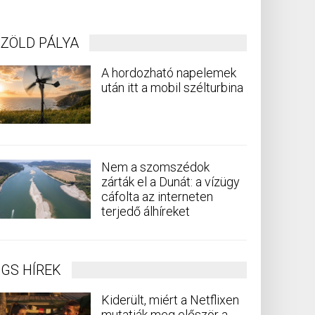
ZÖLD PÁLYA
A hordozható napelemek
után itt a mobil szélturbina
Nem a szomszédok
zárták el a Dunát: a vízügy
cáfolta az interneten
terjedő álhíreket
GS HÍREK
Kiderült, miért a Netflixen
mutatják meg először a