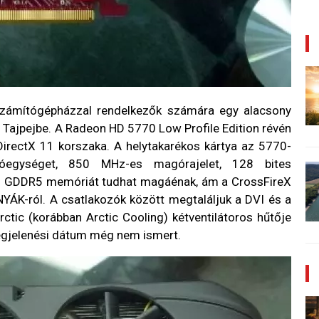
számítógépházzal rendelkezők számára egy alacsony
t Tajpejbe. A Radeon HD 5770 Low Profile Edition révén
DirectX 11 korszaka. A helytakarékos kártya az 5770-
óegységet, 850 MHz-es magórajelet, 128 bites
ő GDDR5 memóriát tudhat magáénak, ám a CrossFireX
NYÁK-ról. A csatlakozók között megtaláljuk a DVI és a
ctic (korábban Arctic Cooling) kétventilátoros hűtője
 megjelenési dátum még nem ismert.