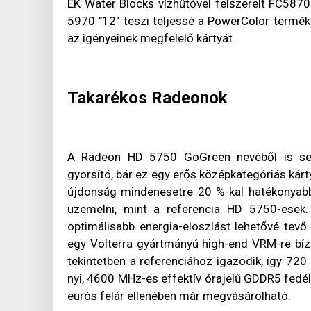
EK Water Blocks vízhűtővel felszerelt FC5870
5970 "12" teszi teljessé a PowerColor termékp
az igényeinek megfelelő kártyát.
Takarékos Radeonok
A Radeon HD 5750 GoGreen nevéből is sejth
gyorsító, bár ez egy erős középkategóriás kár
újdonság mindenesetre 20 %-kal hatékonyabb
üzemelni, mint a referencia HD 5750-esek.
optimálisabb energia-eloszlást lehetővé tevő
egy Volterra gyártmányú high-end VRM-re bí
tekintetben a referenciához igazodik, így 72
nyi, 4600 MHz-es effektív órajelű GDDR5 fedél
eurós felár ellenében már megvásárolható.