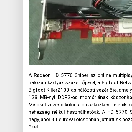
A Radeon HD 5770 Sniper az online multiplay
hálózati kártyák szakértőjével, a Bigfoot Ne
Bigfoot Killer2100-as hálózati vezérlője, ame
128 MB-nyi DDR2-es memóriának köszönhetőe
Mindkét vezérlő különálló eszközként jelenik
nehézség nélkül használhatóak. A HD 5770 Sn
nagyjából 30 euróval olcsóbban juthatunk hoz
őket.