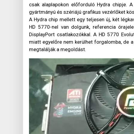
csak alaplapokon előforduló Hydra chipje. A
gyártmányú és szériájú grafikus vezérlőket kös
A Hydra chip mellett egy teljesen új, két légka
HD 5770-nel van dolgunk, referencia órajel
DisplayPort csatlakozókkal. A HD 5770 Evol
miatt egyelőre nem kerülhet forgalomba, de 
megtalálják a megoldást.