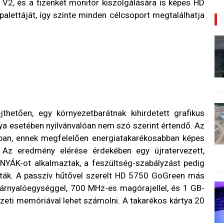
 V2, és a tizenkét monitor kiszolgálására is képes HD
alettáját, így szinte minden célcsoport megtalálhatja
etően, egy környezetbarátnak kihirdetett grafikus
tya esetében nyilvánvalóan nem szó szerint értendő. Az
an, ennek megfelelően energiatakarékosabban képes
 Az eredmény elérése érdekében egy újratervezett,
 NYÁK-ot alkalmaztak, a feszültség-szabályzást pedig
zták. A passzív hűtővel szerelt HD 5750 GoGreen más
0 árnyalóegységgel, 700 MHz-es magórajellel, és 1 GB-
zeti memóriával lehet számolni. A takarékos kártya 20