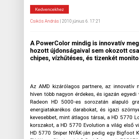
Kedvencekhez
Csikós András
|
2010 június 6. 17:21
A PowerColor mindig is innovatív mego
hozott újdonságaival sem okozott csal
chipes, vízhűtéses, és tizenkét monitor
Az AMD kizárólagos partnere, az innovatív 
híven több nagyon érdekes, és igazán egyedi v
Radeon HD 5000-es sorozatán alapuló grafi
energiatakarékos darabokat, és igazi szörn
kevesebbet, mint átlagos társai, a HD 5770 L
korszakot, a HD 5770 Evolution a világ első vi
HD 5770 Sniper NYÁK-ján pedig egy Bigfoot Kil