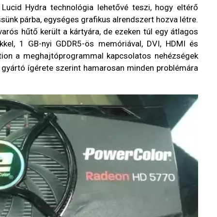
 Lucid Hydra technológia lehetővé teszi, hogy eltérő
sünk párba, egységes grafikus alrendszert hozva létre.
varós hűtő került a kártyára, de ezeken túl egy átlagos
ekkel, 1 GB-nyi GDDR5-ös memóriával, DVI, HDMI és
ution a meghajtóprogrammal kapcsolatos nehézségek
a gyártó ígérete szerint hamarosan minden problémára