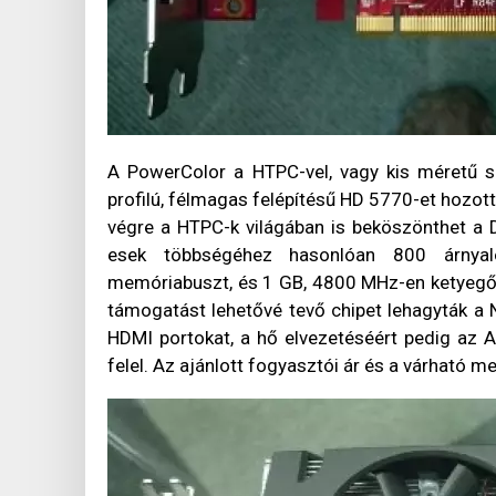
A PowerColor a HTPC-vel, vagy kis méretű 
profilú, félmagas felépítésű HD 5770-et hozot
végre a HTPC-k világában is beköszönthet a 
esek többségéhez hasonlóan 800 árnyal
memóriabuszt, és 1 GB, 4800 MHz-en ketyeg
támogatást lehetővé tevő chipet lehagyták a 
HDMI portokat, a hő elvezetéséért pedig az Ar
felel. Az ajánlott fogyasztói ár és a várható