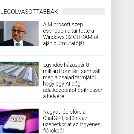
LEGOLVASOTTABBAK
A Microsoft szép
csendben eltüntette a
Windows 32 GB RAM-ot
ajánló útmutatóját
Egy idős házaspár 8
milliárd forintért sem vált
meg a család farmjától,
hogy egy AI cég
adatközpontot építhessen
a helyére
Nagyot lép előre a
ChatGPT, eltűnik az
üzenetkorlát az ingyenes
fiókokból