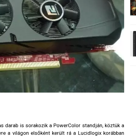
s darab is sorakozik a PowerColor standján, köztük a
e a világon elsőként került rá a Lucidlogix korábban