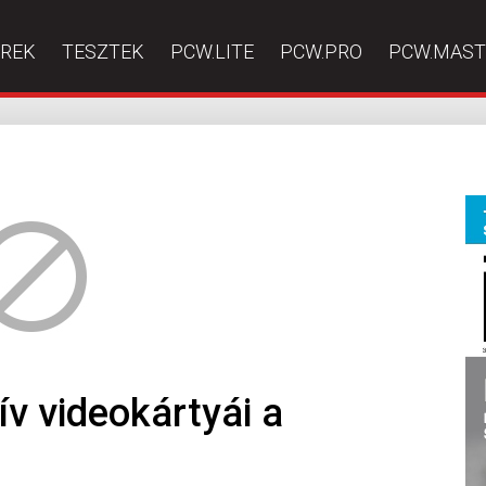
ÍREK
TESZTEK
PCW.LITE
PCW.PRO
PCW.MAST
v videokártyái a