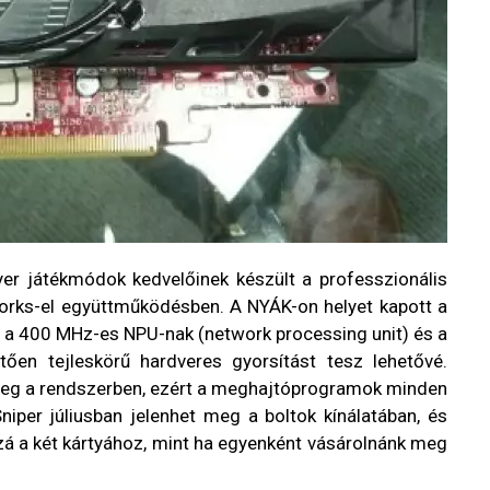
er játékmódok kedvelőinek készült a professzionális
tworks-el együttműködésben. A NYÁK-on helyet kapott a
ly a 400 MHz-es NPU-nak (network processing unit) és a
n tejleskörű hardveres gyorsítást tesz lehetővé.
 meg a rendszerben, ezért a meghajtóprogramok minden
iper júliusban jelenhet meg a boltok kínálatában, és
zá a két kártyához, mint ha egyenként vásárolnánk meg