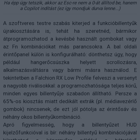
Ha épp úgy tetszik, akkor az Esc-re nem a 0-át állítod be, hanem
a Copilot indítást (ez így mondjuk durva lenne...)
A szoftveres testre szabás kiterjed a funkcióbillentyűk
újrakiosztására is, tehát ha szeretnéd, bármikor
átprogramozhatod a kevésbé használt gombokat vagy
az Fn kombinációkat más parancsokra. A bal oldali
érintőpanel külön is konfigurálható: dönthetsz úgy, hogy
például hangerőcsúszka helyett scrollozásra,
alkalmazásváltásra vagy bármi másra használod. E
tekintetben a Falchion RX Low Profile felveszi a versenyt
a nagyobb riválisokkal: a programozhatósága teljes körű,
minden egyes billentyűje szabadon állítható. Persze a
65%-os kiosztás miatt dedikált extrák (pl. médiavezérlő
gombok) nincsenek, de ezt jól pótolja az érintősáv és
néhány okos billentyűkombináció.
Apró figyelmesség, hogy a billentyűzet HUD
kijelzőfunkcióval is bír: néhány billentyű kombinációjával