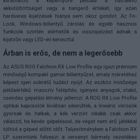
kiírathatod a képernyőre például a hátralévő
akkutöltöttséget vagy a hangerő értékét, így ezen
hardveres kijelzések hiánya sem okoz gondot. Az Fn-
Lock, Windows-billentyű zárolás és egyéb hasznos
funkciók szintén elérhetők és visszajelzést adnak a
kijelzőn vagy LED-en keresztül.
Árban is erős, de nem a legerősebb
Az ASUS ROG Falchion RX Low Profile egy igazi prémium
minőségű kompakt gamer billentyűzet, amely méretéhez
képest igen sokrétű tudást nyújt. Az eszköz minősége
példaértékű: masszív felépítés, igényes anyagok, stabil,
csendes gépelési élmény jellemzi. A ROG RX Low Profile
optikai kapcsolók kiválóan sikerültek, a lineáris vörösök
gyorsak és halkak, a kék verziót inkább csak akkor
válaszd, ha kevés gépeléssel, de véget nem érő játékkal
töltöd a géped előtti időt. Teljesítményben a Falchion RX
LP szerintünk felveszi a versenyt bármely vezetékes