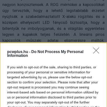
nagyon konzisztensek. A ROG mérnökei a kapcsolókat
úgy tervezték, hogy a lehető legstabilabb érzetet
nyújtsák: a szabadalmaztatott X-alakú rögzítés és a
középen elhelyezett LED fénycső biztosítja, hogy a
billentyűk ne imbolyogjanak, és a világítás egyenletes
legyen a kupakok teljes felületén. A lineáris piros
kapcsolók műszaki adatai elismerésre méltók:
mindössze 1,0 mm előutat igényelnek az aktuációhoz,
pcwplus.hu -
Do Not Process My Personal
induló erősségük 40 gf, ami elegendő a véletlen leütések
Information
elkerüléséhez, a teljes lenyomáshoz pedig 55 gf erőre
van szükség, ami kellemes visszajelzést jelent az
If you wish to opt-out of the sale, sharing to third parties, or
ujjaidnak. Ez praktikusan azt jelenti, hogy a piros switch
processing of your personal or sensitive information for
extrém gyors és könnyed, mintha tollpihe lenne a
targeted advertising by us, please use the below opt-out
hagyományos kapcsolókhoz viszonyítva. A kék
section to confirm your selection. Please note that after your
opt-out request is processed you may continue seeing
kapcsolók ezzel szemben kicsit később, 1,5 mm úton
interest-based ads based on personal information utilized by
kapcsolnak, és 55 gf ellenállással jár a taktilis pontjuk
us or personal information disclosed to third parties prior to
legyőzése. A kék típus tehát nehézkesebb és
your opt-out. You may separately opt-out of the further
határozottabb leütésű, minden egyes leütést érezhető