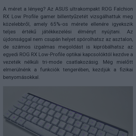
A méret a lényeg? Az ASUS ultrakompakt ROG Falchion
RX Low Profile gamer billentyűzetét vizsgálhattuk meg
közelebbről, amely 65%-os mérete ellenére igyekszik
teljes értékű játékkezelési élményt nyújtani. Az
újdonsággal nem csupán helyet spórolhatsz az asztalon,
de számos izgalmas megoldást is kipróbálhatsz az
egyedi ROG RX Low-Profile optikai kapcsolóktól kezdve a
vezeték nélküli tri-mode csatlakozásig. Még mielőtt
elmerülnénk a funkciók tengerében, kezdjük a fizikai
benyomásokkal.