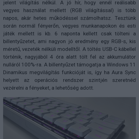
jelent világítás nélkül. A jó hír, hogy ennél reálisabb
vegyes használat mellett (RGB világítással) is több
napos, akár hetes működéssel számolhatsz. Tesztünk
során normál fényerőn, vegyes munkanapokon és esti
játék mellett is kb. 6 naponta kellett csak tölteni a
billentyűzetet, ami nagyon jó eredmény egy RGB-s, kis
méretű, vezeték nélküli modelltől. A töltés USB-C kábellel
történik, nagyjából 4 óra alatt tölt fel az akkumulátor
nulláról 100%-ra. A billentyűzet támogatja a Windows 11
Dinamikus megvilágítás funkcióját is, így ha Aura Sync
helyett az operációs rendszer szintjén szeretnéd
vezérelni a fényeket, a lehetőség adott.