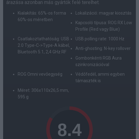
árazása azonban más gyártók felé terelhet.
Kialakítás: 65%-os forma
Lokalizáció: magyar kiosztás
60%-os méretben
Kapcsoló típusa: ROG RX Low
Profile (Red vagy Blue)
Csatlakoztathatóság: USB
USB polling rate: 1000 Hz
2.0 Type-C->Type-A kábel,
Anti-ghosting: N-key rollover
Bluetooth 5.1, 2,4 GHz RF
Gombonkénti RGB Aura
szinkronizációval
ROG Omni vevőegység
Védőfedél, ammi egyben
támaszték is
Méret: 306x110x26,5 mm,
595 g