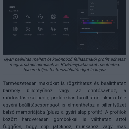
Gyári beállítás mellett öt különböző felhasználói profilt adhatsz
meg, amiknél nemcsak az RGB-fényhatásokat mentheted,
hanem teljes testreszabhatóságot is kapsz
Természetesen makrókat is rögzíthetsz és beállíthatsz
bármely billentyűhöz vagy az érintősávhoz, a
módosításokat pedig profilokban tárolhatod: akár ötféle
egyéni beállításcsomagot is elmenthetsz a billentyűzet
belső memóriájába (plusz a gyári alap profilt). A profilok
között hardveresen gombokkal is válthatsz attól
függően, hogy épp játékhoz, munkához vagy más