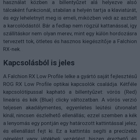
használat közben a billentyűzet alá helyezve alsó
tálcaként funkcionál, stabilan a helyén tartja a klaviatúrát,
és egy leheletnyit meg is emeli, miközben védi az asztalt
a karcolódástól. Bár a fedlap nem rögzül kattanással, így
szállításkor nem olyan merev, mint egy külön hordozásra
tervezett tok, ötletes és hasznos kiegészítője a Falchion
RX-nek.
Kapcsolásból is jeles
A Falchion RX Low Profile lelke a gyártó saját fejlesztésű
ROG RX Low Profile optikai kapcsolók családja. Kétféle
kapcsolótípussal kapható a billentyűzet: vörös (Red)
lineáris és kék (Blue) clicky változatban. A vörös verzió
teljesen akadálymentes, egyenletes leütési útvonalat
kínál, nincsen észlelhető ellenállás; ezzel szemben a kék
a lenyomás egy pontján egy határozott kattintással jelez,
és ellenállást fejt ki. Ez a kattintás segíti a precízebb
gépelést vagy játékbeli vezérlést, hiszen érezhető és