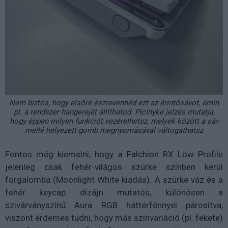
Nem biztos, hogy elsőre észrevennéd ezt az érintősávot, amin
pl. a rendszer hangerejét állíthatod. Picinyke jelzés mutatja,
hogy éppen milyen funkciót vezérelhetsz, melyek között a sáv
mellé helyezett gomb megnyomásával váltogathatsz
Fontos még kiemelni, hogy a Falchion RX Low Profile
jelenleg csak fehér-világos szürke színben kerül
forgalomba (Moonlight White kiadás). A szürke váz és a
fehér keycap dizájn mutatós, különösen a
szivárványszínű Aura RGB háttérfénnyel párosítva,
viszont érdemes tudni, hogy más színvariáció (pl. fekete)