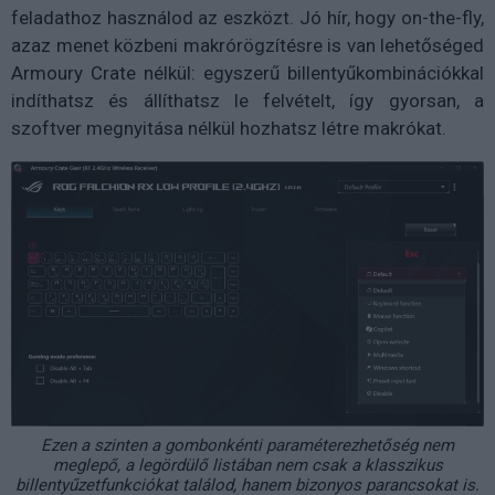
feladathoz használod az eszközt. Jó hír, hogy on-the-fly,
azaz menet közbeni makrórögzítésre is van lehetőséged
Armoury Crate nélkül: egyszerű billentyűkombinációkkal
indíthatsz és állíthatsz le felvételt, így gyorsan, a
szoftver megnyitása nélkül hozhatsz létre makrókat.
Ezen a szinten a gombonkénti paraméterezhetőség nem
meglepő, a legördülő listában nem csak a klasszikus
billentyűzetfunkciókat találod, hanem bizonyos parancsokat is.