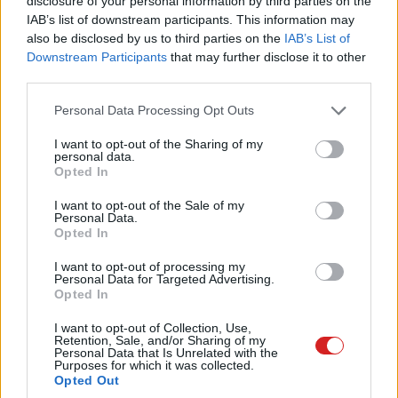
disclosure of your personal information by third parties on the
kattintás kísér.
IAB’s list of downstream participants. This information may
also be disclosed by us to third parties on the
IAB’s List of
Downstream Participants
that may further disclose it to other
third parties.
Please note that this website/app uses one or more Google
Personal Data Processing Opt Outs
services and may gather and store information including but
not limited to your visit or usage behaviour. You may click to
I want to opt-out of the Sharing of my
personal data.
grant or deny consent to Google and its third-party tags to
Opted In
use your data for below specified purposes in below Google
consent section.
I want to opt-out of the Sale of my
Personal Data.
Opted In
I want to opt-out of processing my
Personal Data for Targeted Advertising.
Opted In
I want to opt-out of Collection, Use,
Retention, Sale, and/or Sharing of my
A gombok mérete és kapcsolási érzet egészen komfortos, de
Personal Data that Is Unrelated with the
szakdolgozatot nem biztos, hogy a Flachionon írnál szívesen. A
Purposes for which it was collected.
szóköz egyébként bírná, a tervezés során odafigyeltek a
Opted Out
rezgéscsillapításra, kitámasztásra, így nincs is semmilyen