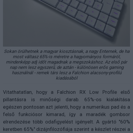
Sokan örülhetnek a magyar kiosztásnak, a nagy Enternek, de ha
most váltasz 65%-is méretre a hagyományos formáról,
mindenképp adj időt magadnak a megszokáshoz. Az első pár
nap nem lesz egyszerű, de aztán - különösen erős gaming
használnál - remek társ lesz a Falchion alacsony-profilú
kiadásából
Vitathatatlan, hogy a Falchion RX Low Profile első
pillantásra is minőségi darab. 65%-os kialakítása
egészen pontosan azt jelenti, hogy a numerikus pad és a
felső funkciósor kimarad, így a maradék gombsor
elrendezése több odafigyelést igényelt. A gyártó "60%
keretben 65%" dizájnfilozófiája szerint a készlet részei a