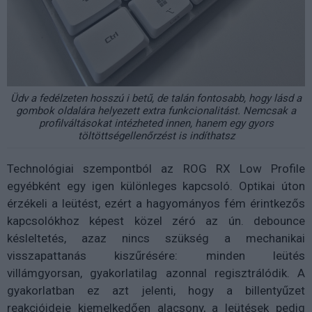
Üdv a fedélzeten hosszú i betű, de talán fontosabb, hogy lásd a
gombok oldalára helyezett extra funkcionalitást. Nemcsak a
profilváltásokat intézheted innen, hanem egy gyors
töltöttségellenőrzést is indíthatsz
Technológiai szempontból az ROG RX Low Profile
egyébként egy igen különleges kapcsoló. Optikai úton
érzékeli a leütést, ezért a hagyományos fém érintkezős
kapcsolókhoz képest közel zéró az ún. debounce
késleltetés, azaz nincs szükség a mechanikai
visszapattanás kiszűrésére: minden leütés
villámgyorsan, gyakorlatilag azonnal regisztrálódik. A
gyakorlatban ez azt jelenti, hogy a billentyűzet
reakcióideje kiemelkedően alacsony, a leütések pedig