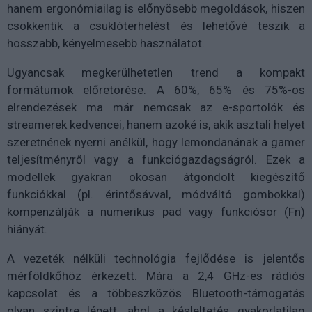
hanem ergonómiailag is előnyösebb megoldások, hiszen
csökkentik a csuklóterhelést és lehetővé teszik a
hosszabb, kényelmesebb használatot.
Ugyancsak megkerülhetetlen trend a kompakt
formátumok előretörése. A 60%, 65% és 75%-os
elrendezések ma már nemcsak az e-sportolók és
streamerek kedvencei, hanem azoké is, akik asztali helyet
szeretnének nyerni anélkül, hogy lemondanának a gamer
teljesítményről vagy a funkciógazdagságról. Ezek a
modellek gyakran okosan átgondolt kiegészítő
funkciókkal (pl. érintősávval, módváltó gombokkal)
kompenzálják a numerikus pad vagy funkciósor (Fn)
hiányát.
A vezeték nélküli technológia fejlődése is jelentős
mérföldkőhöz érkezett. Mára a 2,4 GHz-es rádiós
kapcsolat és a többeszközös Bluetooth-támogatás
olyan szintre lépett, ahol a késleltetés gyakorlatilag