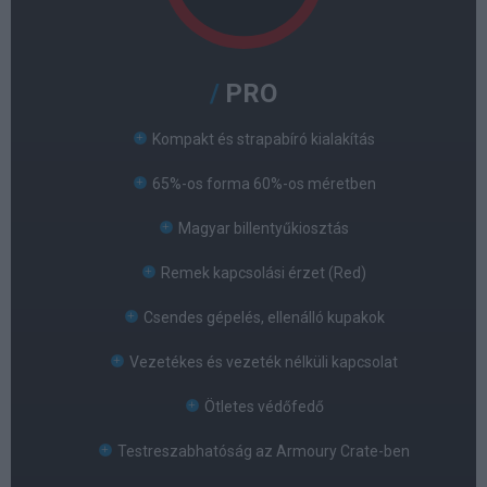
PRO
Kompakt és strapabíró kialakítás
65%-os forma 60%-os méretben
Magyar billentyűkiosztás
Remek kapcsolási érzet (Red)
Csendes gépelés, ellenálló kupakok
Vezetékes és vezeték nélküli kapcsolat
Ötletes védőfedő
Testreszabhatóság az Armoury Crate-ben