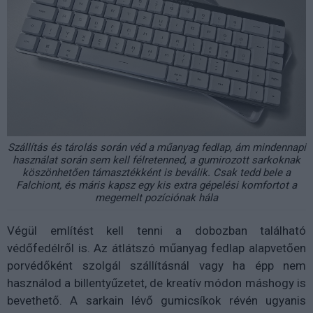
Szállítás és tárolás során véd a műanyag fedlap, ám mindennapi
használat során sem kell félretenned, a gumirozott sarkoknak
köszönhetően támasztékként is beválik. Csak tedd bele a
Falchiont, és máris kapsz egy kis extra gépelési komfortot a
megemelt pozíciónak hála
Végül említést kell tenni a dobozban található
védőfedélről is. Az átlátszó műanyag fedlap alapvetően
porvédőként szolgál szállításnál vagy ha épp nem
használod a billentyűzetet, de kreatív módon máshogy is
bevethető. A sarkain lévő gumicsíkok révén ugyanis