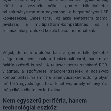
eltűnt: a vezeték nélküli gamer billentyűzetek
teljesítménye ma már egyenrangú a hagyományos USB
kábelesékkel. Ehhez társul az akku élettartam drámai
javulása, a multiplatform-kompatibilitás és a
felhasználói profilokat kezelő belső memóriabank.
Végül, de nem utolsósorban, a gamer billentyűzetek
világa már nem csak a funkcionalitásról, hanem az
önkifejezésről is szól. A teljesen testre szabható RGB-
világítás, a szoftveres makrórendszerek, a hot-swap
kompatibilitás, valamint a billentyűsapka-modding olyan
mértékű egyediséget tesz lehetővé, amely néhány éve
még elképzelhetetlen lett volna.
Nem egyszerű periféria, hanem
technológiai eszköz