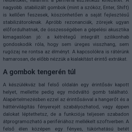
felületüket, valamint a periféria esztétikus kinézetét. A
nagyobb. stabilizált gombok (mint a szóköz, Enter, Shift)
is kellően feszesek, köszönhetően a saját fejlesztésű
stabilizátoroknak. Apróbb rezonanciák, zörejek ugyan
előfordulhatnak, de összességében a gépelési akusztika
kimagaslóan jó: a kétrétegű integrált szilikonhab
gondoskodik róla, hogy sem üreges visszhang, sem
rugózaj ne rontsa az élményt. A kapcsolókra is rátérünk
hamarosan, de előbb nézzük a kialakítást érintő extrákat.
A gombok tengerén túl
A készülékváz bal felső oldalán egy érintősáv kapott
helyet, mellette pedig egy módváltó gomb található.
Alapértelmezésben ezzel az érintősávval a hangerőt és a
háttérvilágítás fényerejét szabályozhatod, vagy éppen
dalokat léptethetsz, de a funkciója teljesen szabadon
átprogramozható a perifériához mellékelt szoftverben. A
felső élen középen egy fényes, tükörhatású betét