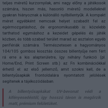
teljes méretű kurzornyilak, ami nagy előny a játékosok
számára, hiszen más, hasonló méretű modelleknél
gyakran hiányoznak a különálló nyílbillentyűk. A kompakt
méret egyébként nemcsak helyet szabadít fel az
egérmozgatáshoz, de ergonomikusabb is: közelebb
tarthatod egymáshoz a kezeidet gépelés és játék
közben, és több szabad terület marad az asztalon egyéb
perifériák számára. Természetesen a hagyományos
104/105 gombos kiosztás összes billentyűje nem fért
rá erre a kis alapterületre, így néhány funkció (pl.
Home/End, Print Screen stb.) az Fn kombinációkkal
érhető el: az első jellemző, amit szokni kell, de a
billentyűsapkák frontoldalára nyomtatott jelölések
segítenek a tájékozódásban.
A billentyűsapkákat UV-bevonat védi a
kifényesedéstől, így hosszú távon is megőrzik
matt, prémium felületüket.