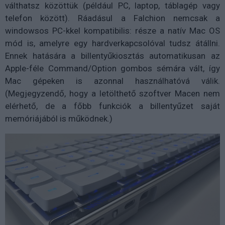
válthatsz közöttük (például PC, laptop, táblagép vagy
telefon között). Ráadásul a Falchion nemcsak a
windowsos PC-kkel kompatibilis: része a natív Mac OS
mód is, amelyre egy hardverkapcsolóval tudsz átállni.
Ennek hatására a billentyűkiosztás automatikusan az
Apple-féle Command/Option gombos sémára vált, így
Mac gépeken is azonnal használhatóvá válik.
(Megjegyzendő, hogy a letölthető szoftver Macen nem
elérhető, de a főbb funkciók a billentyűzet saját
memóriájából is működnek.)