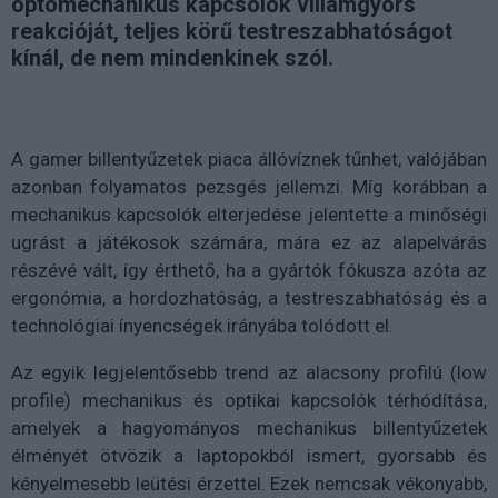
optomechanikus kapcsolók villámgyors
reakcióját, teljes körű testreszabhatóságot
kínál, de nem mindenkinek szól.
A gamer billentyűzetek piaca állóvíznek tűnhet, valójában
azonban folyamatos pezsgés jellemzi. Míg korábban a
mechanikus kapcsolók elterjedése jelentette a minőségi
ugrást a játékosok számára, mára ez az alapelvárás
részévé vált, így érthető, ha a gyártók fókusza azóta az
ergonómia, a hordozhatóság, a testreszabhatóság és a
technológiai ínyencségek irányába tolódott el.
Az egyik legjelentősebb trend az alacsony profilú (low
profile) mechanikus és optikai kapcsolók térhódítása,
amelyek a hagyományos mechanikus billentyűzetek
élményét ötvözik a laptopokból ismert, gyorsabb és
kényelmesebb leütési érzettel. Ezek nemcsak vékonyabb,