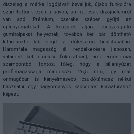
díszeleg a márka logójával: bevalljuk, újabb funkcióra
számítottunk ezen a sávon, ám itt csak dizájnelemről
van szó. Prémium, cserébe szépen gyűjti az
ujjlenyomatokat. A készülék aljára csúszásgátló
gumitalpakat helyeztek, továbbá két pár dönthető
kitámasztó láb segít a dőlésszög beállításában.
Háromféle magasság áll rendelkezésre (laposan,
valamint két emelési fokozatban), ami ergonómiai
szempontból fontos, főleg, hogy a billentyűzet
profilmagassága mindössze 26,5 mm, így már
önmagában is kényelmesebb csuklótámasz nélkül
használni egy hagyományos kapcsolós klaviatúrához
képest.