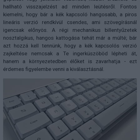
hallható visszajelzést ad minden leütésről. Fontos
kiemelni, hogy bár a kék kapcsoló hangosabb, a piros
lineáris verzió rendkívül csendes, ami szövegírásnál
igencsak előnyös. A régi mechanikus billentyűzetek
nosztalgikus, hangos kattogása tehát már a múlté; bár
azt hozzá kell tennünk, hogy a kék kapcsolós verzió
zajkeltése nemcsak a Te ingerküszöböd lépheti át,
hanem a környezetedben élőket is zavarhatja - ezt
érdemes figyelembe venni a kiválasztásnál.