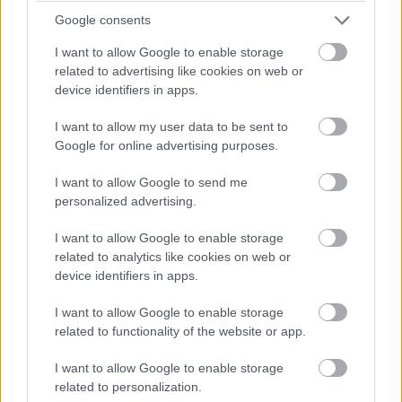
zavaró zörej vagy recsegés
Google consents
Ami a gépelési élményt illeti, összességében jó
I want to allow Google to enable storage
related to advertising like cookies on web or
élményeket szereztünk a tesztidőszak során, de jobb, ha
device identifiers in apps.
Te is felkészülsz a kibontás utáni megszokási fázisra. A
low profile kialakítás miatt a kéz természetesebb
I want to allow my user data to be sent to
pozícióban pihen gépeléskor, csuklótámasz nélkül sem
Google for online advertising purposes.
törik meg annyira, mint magasabb billentyűknél. Minden
I want to allow Google to send me
egyes leütés határozott, de a gumipogácsás
personalized advertising.
membránokhoz képest mégis könnyed, hiszen egyszerre
érhető el vele a mechanikus billentyűzetek precizitása és
I want to allow Google to enable storage
a laptopok alacsony profilú gombjainak gyorsasága.
related to analytics like cookies on web or
device identifiers in apps.
Érdekesség, hogy a Falchion RX kapcsolói nem
cserélhetők, és nem is szabványos MX szárúak (a ROG
I want to allow Google to enable storage
RX egyedi mechanizmusa miatt), így az utólagos
related to functionality of the website or app.
modding mozgástér korlátozott; más kérdés, hogy erre
vélhetően nincs is szükség a gyári hangolás miatt. A
I want to allow Google to enable storage
related to personalization.
nagyobb gombok stabilizátorai ugyan picit hallatnak egy-