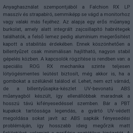
Anyaghasználat szempontjából a Falchion RX LP
masszív és strapabíró, semmiképp se vágd a monitorhoz
vagy valaki más fejéhez. Az alapja egy erős műanyag
burkolat, amely alatt integrált zajcsillapító habrétegek
találhatók, a felső lemez pedig alumínium megerősítést
kapott a stabilitás érdekében. Ennek köszönhetően a
billentyűzet csak minimálisan hajlítható, nagyon stabil
gépelés közben. A kapcsolók rögzítése is rendben van: a
speciális ROG RX mechanika szinte teljesen
lötyögésmentes leütést biztosít, még akkor is, ha a
gombokat a szélüknél találod el. Lehet, nem ezt várnád,
de a billentyűsapka-készlet UV-bevonatú ABS
műanyagból készült, így ellenállóbbak maradnak a
hosszú távú kifényesedéssel szemben. Bár a PBT
kupakok tartóssága legendás, a gyártó UV-védett
megoldása sokat javít az ABS sapkák fényesedési
problémáján, így hosszabb ideig megőrzik matt