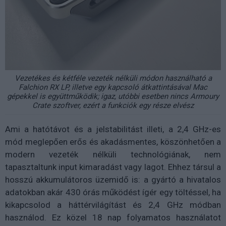
Vezetékes és kétféle vezeték nélküli módon használható a
Falchion RX LP, illetve egy kapcsoló átkattintásával Mac
gépekkel is együttműködik; igaz, utóbbi esetben nincs Armoury
Crate szoftver, ezért a funkciók egy része elvész
Ami a hatótávot és a jelstabilitást illeti, a 2,4 GHz-es
mód meglepően erős és akadásmentes, köszönhetően a
modern vezeték nélküli technológiának, nem
tapasztaltunk input kimaradást vagy lagot. Ehhez társul a
hosszú akkumulátoros üzemidő is: a gyártó a hivatalos
adatokban akár 430 órás működést ígér egy töltéssel, ha
kikapcsolod a háttérvilágítást és 2,4 GHz módban
használod. Ez közel 18 nap folyamatos használatot