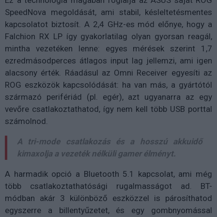
SpeedNova megoldását, ami stabil, késleltetésmentes
kapcsolatot biztosít. A 2,4 GHz-es mód előnye, hogy a
Falchion RX LP így gyakorlatilag olyan gyorsan reagál,
mintha vezetéken lenne: egyes mérések szerint 1,7
ezredmásodperces átlagos input lag jellemzi, ami igen
alacsony érték. Ráadásul az Omni Receiver egyesíti az
ROG eszközök kapcsolódását: ha van más, a gyártótól
származó perifériád (pl. egér), azt ugyanarra az egy
vevőre csatlakoztathatod, így nem kell több USB porttal
számolnod.
A tri-mode csatlakozás és a hosszú akkuidő
kimaxolja a vezeték nélküli gamer élményt.
A harmadik opció a Bluetooth 5.1 kapcsolat, ami még
több csatlakoztathatósági rugalmasságot ad. BT-
módban akár 3 különböző eszközzel is párosíthatod
egyszerre a billentyűzetet, és egy gombnyomással