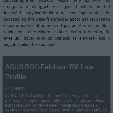
csúcskategóriás eszközt kapsz, tele extrákkal és
kimagasló minőséggel. Az egyes hírekben említett
duplázó billentyűleütés-hibát mi nem tapasztaltuk, és
valószínűleg firmware-frissítéssel azóta ezt orvosolták,
a tesztidőszak alatt is érkezett javítás. Ami a színt illeti,
a jelenlegi fehér-világos szürke dizájn tetszetős, de
reméljük, idővel több színvariáció is elérhető lesz a
nagyobb választék kedvéért.
ASUS ROG Falchion RX Low
Profile
Ár: 73.990 Ft
Az ASUS ROG Falchion RX Low Profile egy prémium
minőségű, kompakt gamer billentyűzet, amely az optikai
kapcsolók, a tri-mode vezeték nélküli kapcsolat és a
széles körű programozhatóság révén kitűnő választás, az