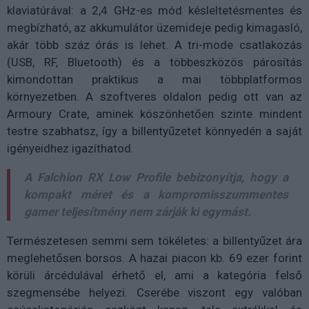
klaviatúrával: a 2,4 GHz-es mód késleltetésmentes és
megbízható, az akkumulátor üzemideje pedig kimagasló,
akár több száz órás is lehet. A tri-mode csatlakozás
(USB, RF, Bluetooth) és a többeszközös párosítás
kimondottan praktikus a mai többplatformos
környezetben. A szoftveres oldalon pedig ott van az
Armoury Crate, aminek köszönhetően szinte mindent
testre szabhatsz, így a billentyűzetet könnyedén a saját
igényeidhez igazíthatod.
A Falchion RX Low Profile bebizonyítja, hogy a
kompakt méret és a kompromisszummentes
gamer teljesítmény nem zárják ki egymást.
Természetesen semmi sem tökéletes: a billentyűzet ára
meglehetősen borsos. A hazai piacon kb. 69 ezer forint
körüli árcédulával érhető el, ami a kategória felső
szegmensébe helyezi. Cserébe viszont egy valóban