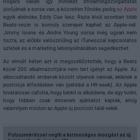
Rogers vállán így mindkét streamingszolgáltatás
jövőjének a sorsa van, a közvetlen főnöke pedig
az Apple
egyik alelnöke, Eddy Cue lesz. Rajta kívül azonban több
Beats-vezér is komoly szerepet kaphat az Apple-nél.
Jimmy Iovine és Andre Young sorsa még ugyan nem
tiszta, az előbbi valószínűleg az iTunesszal kapcsolatos
üzletek és a marketing lebonyolításában segédkezhet.
Az elmúlt héten azt is megszellőztették, hogy a Beats
közel 200 alkalmazottjára nem tart igényt az Apple. Az
elbocsátandó emberek között olyanok vannak, akiknek a
pozíciója átfedésben van (például a HR-esek). Az Apple
hivatalosan cáfolta, hogy bárkit is elküldene, de úgy tudni,
hogy többen csak átmeneti ajánlatot kaptak, amíg
valamilyen módon az Apple új pozíciót talál nekik.
Pulzusméréssel segíti a biztonságos mozgást az új