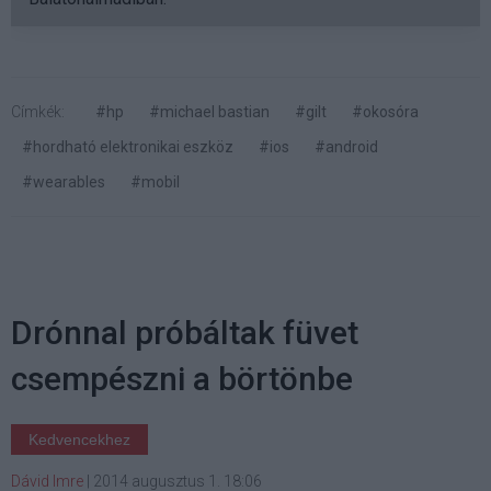
Címkék:
#hp
#michael bastian
#gilt
#okosóra
#hordható elektronikai eszköz
#ios
#android
#wearables
#mobil
Drónnal próbáltak füvet
csempészni a börtönbe
Kedvencekhez
Dávid Imre
|
2014 augusztus 1. 18:06