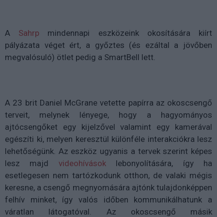
A
Sahrp
mindennapi eszközeink okosítására kiírt
pályázata véget ért, a győztes (és ezáltal a jövőben
megvalósuló) ötlet pedig a SmartBell lett.
A 23 brit Daniel McGrane vetette papírra az okoscsengő
terveit, melynek lényege, hogy a hagyományos
ajtócsengőket egy kijelzővel valamint egy kamerával
egészíti ki, melyen keresztül különféle interakciókra lesz
lehetőségünk. Az eszköz ugyanis a tervek szerint képes
lesz majd
videohívások
lebonyolítására, így ha
esetlegesen nem tartózkodunk otthon, de valaki mégis
keresne, a csengő megnyomására ajtónk tulajdonképpen
felhív minket, így valós időben kommunikálhatunk a
váratlan látogatóval. Az okoscsengő másik