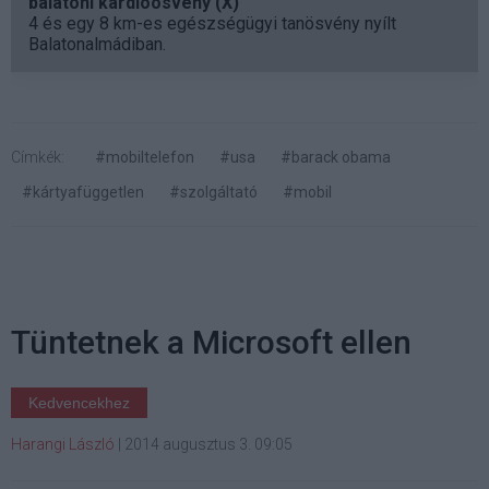
balatoni kardioösvény (X)
4 és egy 8 km-es egészségügyi tanösvény nyílt
Balatonalmádiban.
Címkék:
#mobiltelefon
#usa
#barack obama
#kártyafüggetlen
#szolgáltató
#mobil
Tüntetnek a Microsoft ellen
Kedvencekhez
Harangi László
|
2014 augusztus 3. 09:05