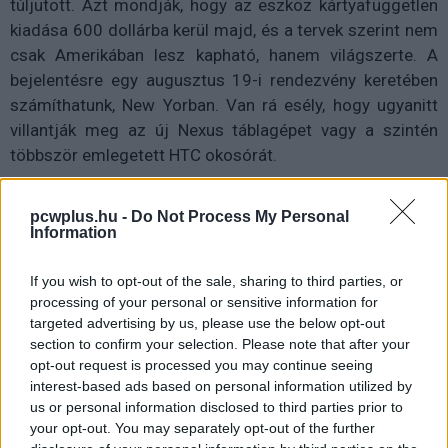
túljutott. Azt mondják, hogy az eszköz kártyafüggetlen
kiadása 600 dollárba kerül majd, és a tervek szerint nem
csak Amerikában lesz kapható, hanem világszerte. A
bejelentésre egy augusztus 19-i rendezvény keretében
számíthatunk, New Yorban. Van rá esély, hogy ugyanitt
villantják meg az új Nexus táblagépet vagy a szintén
többször emlegetett HTC okosórát.
Az HTC anno a Microsoft Windows Mobile operációs
pcwplus.hu -
Do Not Process My Personal
rendszerének a segítségével szerzett komoly hírnevet
Information
magának
az okostelefonok
piacán. Amennyiben
visszatérnek a Windows Phone-nal erre az útra, akkor az
If you wish to opt-out of the sale, sharing to third parties, or
egyben azt is jelenti, hogy a Microsoft
nem rettentett el
processing of your personal or sensitive information for
mindenkit
a Nokia felvásárlásával az együttműködéstől.
targeted advertising by us, please use the below opt-out
section to confirm your selection. Please note that after your
opt-out request is processed you may continue seeing
interest-based ads based on personal information utilized by
Pulzusméréssel segíti a biztonságos mozgást az új
us or personal information disclosed to third parties prior to
balatoni kardioösvény (X)
your opt-out. You may separately opt-out of the further
4 és egy 8 km-es egészségügyi tanösvény nyílt