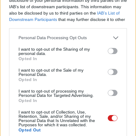
disclosure of your personal information by third parties on the
Balatonalmádiban.
IAB’s list of downstream participants. This information may
also be disclosed by us to third parties on the
IAB’s List of
Downstream Participants
that may further disclose it to other
third parties.
Please note that this website/app uses one or more Google
Címkék:
#htc
#htc one m8
#okostelefon
#android
Personal Data Processing Opt Outs
services and may gather and store information including but
#windows phone
#microsoft
#mobil
not limited to your visit or usage behaviour. You may click to
I want to opt-out of the Sharing of my
personal data.
grant or deny consent to Google and its third-party tags to
Opted In
use your data for below specified purposes in below Google
consent section.
I want to opt-out of the Sale of my
Personal Data.
Opted In
Villámgyors letöltéseket ígér az
I want to opt-out of processing my
Personal Data for Targeted Advertising.
Apple
Opted In
I want to opt-out of Collection, Use,
Retention, Sale, and/or Sharing of my
Kedvencekhez
Personal Data that Is Unrelated with the
Purposes for which it was collected.
Harangi László
|
2014 augusztus 2. 10:06
Opted Out