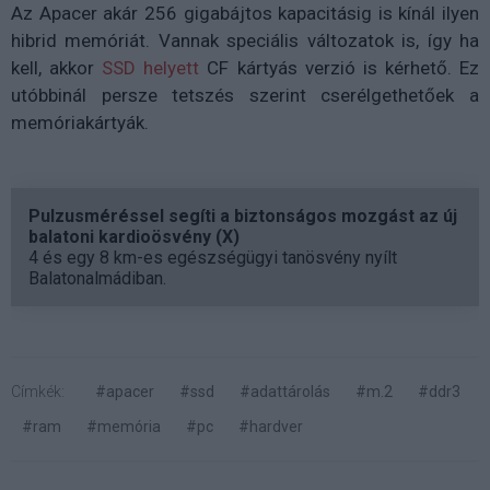
Az Apacer akár 256 gigabájtos kapacitásig is kínál ilyen
hibrid memóriát. Vannak speciális változatok is, így ha
kell, akkor
SSD helyett
CF kártyás verzió is kérhető. Ez
utóbbinál persze tetszés szerint cserélgethetőek a
memóriakártyák.
Pulzusméréssel segíti a biztonságos mozgást az új
balatoni kardioösvény (X)
4 és egy 8 km-es egészségügyi tanösvény nyílt
Balatonalmádiban.
Címkék:
#apacer
#ssd
#adattárolás
#m.2
#ddr3
#ram
#memória
#pc
#hardver