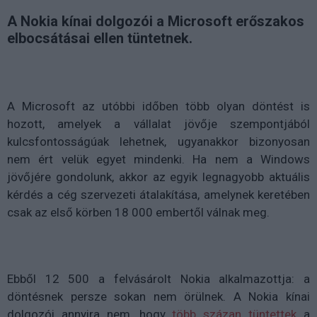
A Nokia kínai dolgozói a Microsoft erőszakos
elbocsátásai ellen tüntetnek.
A Microsoft az utóbbi időben több olyan döntést is
hozott, amelyek a vállalat jövője szempontjából
kulcsfontosságúak lehetnek, ugyanakkor bizonyosan
nem ért velük egyet mindenki. Ha nem a Windows
jövőjére gondolunk, akkor az egyik legnagyobb aktuális
kérdés a cég szervezeti átalakítása, amelynek keretében
csak az első körben 18 000 embertől válnak meg.
Ebből 12 500 a felvásárolt Nokia alkalmazottja: a
döntésnek persze sokan nem örülnek. A Nokia kínai
dolgozói annyira nem, hogy
több százan tüntettek
a