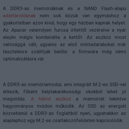
A DDR3-as memóriáknak és a NAND Flash-alapú
adattárolóknak
nem sok közük van egymáshoz a
gyakorlatban azon kívül, hogy egy házban kapnak helyet.
Az Apacer valamilyen furcsa ötlettől vezérelve a nyár
elején mégis kombinálta a kettőt. Az eszköz most
valósággá vált, ugyanis az első mintadarabokat már
tesztelésre szállítják belőle: a firmware még némi
optimalizálásra vár.
A DDR3-as memóriamodul, ami integrált M.2-es SSD-vel
érkezik, főként helytakarékossági okokból lehet jó
megoldás.
A hibrid eszköz
a memóriát tekintve
hagyományos módon működik. Az SSD az energiát
közvetlenül a DDR3-as foglaltból nyeri, ugyanakkor az
alaplaphoz egy M.2-es csatlakozófelületen kapcsolódik.