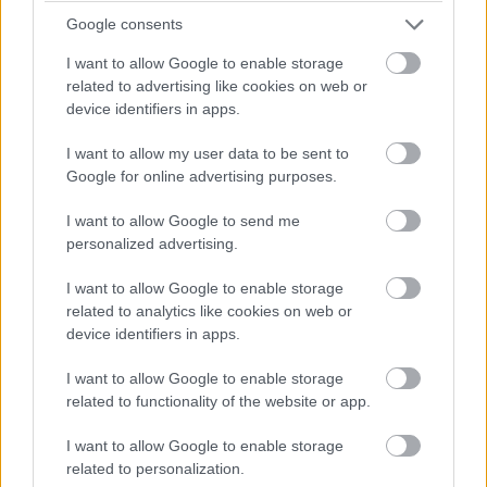
Google consents
Az eddiginél sokkal gyorsabban lesznek
I want to allow Google to enable storage
beszerezhetőek az Apple szoftverei és
related to advertising like cookies on web or
frissítései.
device identifiers in apps.
I want to allow my user data to be sent to
Google for online advertising purposes.
A Frost & Sullivan beszámolója szerint már Amerikában
I want to allow Google to send me
és Európában is működik az Apple tartalmak
personalized advertising.
továbbításáért felelős hálózata. A CDN
I want to allow Google to enable storage
másodpercenként több terabitnyi adatot képes
related to analytics like cookies on web or
leszállítani, ami a gyakorlatban annyit tesz, hogy az Apple
device identifiers in apps.
szoftvereit és frissítéseit a jövőben
még gyorsabban és
hatékonyabban tudjuk letölteni
.
I want to allow Google to enable storage
related to functionality of the website or app.
I want to allow Google to enable storage
related to personalization.
A CDN segítségével a szoftverletöltések az Apple-től