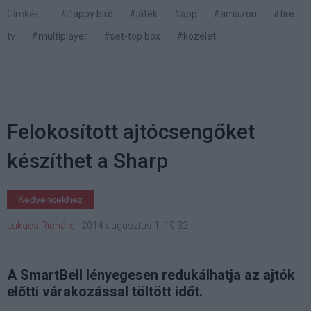
Címkék:
#flappy bird
#játék
#app
#amazon
#fire
tv
#multiplayer
#set-top box
#közélet
Felokosított ajtócsengőket
készíthet a Sharp
Kedvencekhez
Lukács Richárd
|
2014 augusztus 1. 19:32
A SmartBell lényegesen redukálhatja az ajtók
előtti várakozással töltött időt.