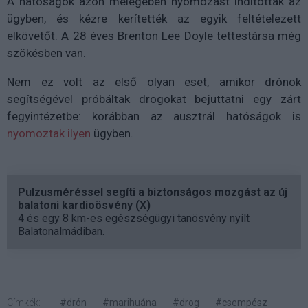
A hatóságok azon melegében nyomozást indítottak az
ügyben, és kézre kerítették az egyik feltételezett
elkövetőt. A 28 éves Brenton Lee Doyle tettestársa még
szökésben van.
Nem ez volt az első olyan eset, amikor drónok
segítségével próbáltak drogokat bejuttatni egy zárt
fegyintézetbe: korábban az ausztrál hatóságok is
nyomoztak ilyen
ügyben.
Pulzusméréssel segíti a biztonságos mozgást az új
balatoni kardioösvény (X)
4 és egy 8 km-es egészségügyi tanösvény nyílt
Balatonalmádiban.
Címkék:
#drón
#marihuána
#drog
#csempész