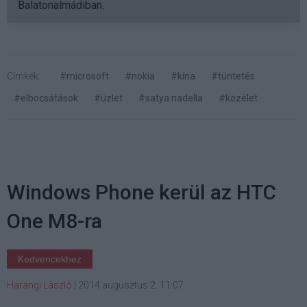
Balatonalmádiban.
Címkék:
#microsoft
#nokia
#kína
#tüntetés
#elbocsátások
#üzlet
#satya nadella
#közélet
Windows Phone kerül az HTC
One M8-ra
Kedvencekhez
Harangi László
|
2014 augusztus 2. 11:07