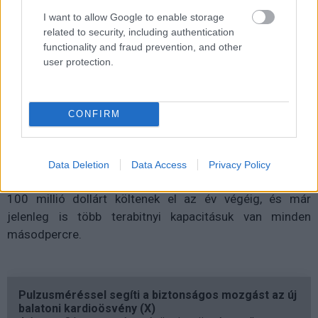
közvetlenül az internetszolgáltatókhoz vannak
I want to allow Google to enable storage
átirányítva. Mivel
az Apple
mindezért fizet, ezért az ISP-k
related to security, including authentication
garantálják, hogy a kiemelt forgalmú időszakban is
functionality and fraud prevention, and other
torlódásmentes kapcsolatokat biztosítanak, amikor arra
user protection.
szükség van. Mindez akkor lehet igazán fontos, amikor
majd
megjelenik az OS X Yosemite
vagy az iOS 8.
CONFIRM
A beszámolók szerint az Apple hihetetlenül nagy
összegeket költ az infrastruktúrájának a fejlesztésére,
és a saját CDN-jük startja is jóval korábbi volt, mint arra
Data Deletion
Data Access
Privacy Policy
számítani lehetett. Csak ebben a témakörben több mint
100 millió dollárt költenek el az év végéig, és már
jelenleg is több terabitnyi kapacitásuk van minden
másodpercre.
Pulzusméréssel segíti a biztonságos mozgást az új
balatoni kardioösvény (X)