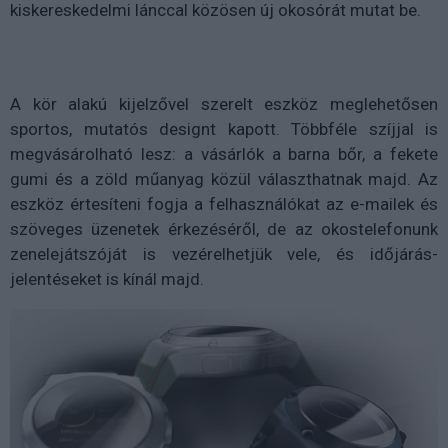
kiskereskedelmi lánccal közösen új okosórát mutat be.
A kör alakú kijelzővel szerelt eszköz meglehetősen
sportos, mutatós designt kapott. Többféle szíjjal is
megvásárolható lesz: a vásárlók a barna bőr, a fekete
gumi és a zöld műanyag közül választhatnak majd. Az
eszköz értesíteni fogja a felhasználókat az e-mailek és
szöveges üzenetek érkezéséről, de az okostelefonunk
zenelejátszóját is vezérelhetjük vele, és időjárás-
jelentéseket is kínál majd.