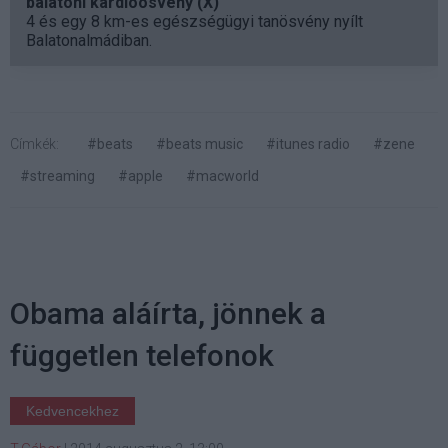
balatoni kardioösvény (X)
4 és egy 8 km-es egészségügyi tanösvény nyílt
Balatonalmádiban.
Címkék:
#beats
#beats music
#itunes radio
#zene
#streaming
#apple
#macworld
Obama aláírta, jönnek a
független telefonok
Kedvencekhez