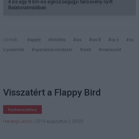
4 és egy 8 km-es egészségügyi tanösvény nyílt
Balatonalmádiban.
Címkék:
#apple
#letöltés
#ios
#ios 8
#os x
#os
x yosemite
#operációs rendszer
#web
#macworld
Visszatért a Flappy Bird
Kedvencekhez
Harangi László
|
2014 augusztus 2. 09:03