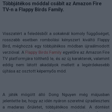
Többjátékos móddal csábít az Amazon Fire
TV-n a Flappy Birds Family.
Visszatért a feledésből a sokaknál komoly függőséget,
rosszabb esetben rombolási kényszert kiváltó Flappy
Bird, méghozzá egy többjátékos módban újraálmodott
verzióval. A
Flappy Birds Family
egyelőre az Amazon Fire
TV platformjára tölthető le, és az új karakterek, valamint
eddig nem látott akadályok mellett a legérdekesebb
újítása az osztott képernyős mód.
A játék mögött álló Dong Nguyen még májusban
jelentette be, hogy az idén nyáron szeretné újraéleszteni
a madaras őrületet, többjátékos móddal. A döntést