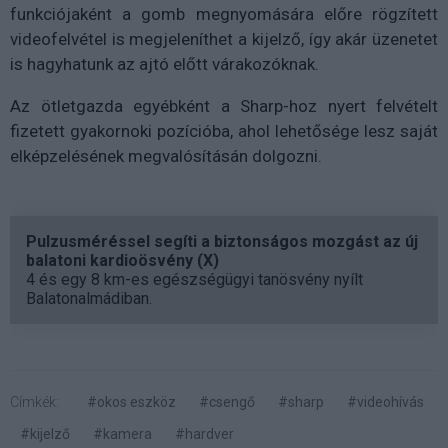
funkciójaként a gomb megnyomására előre rögzített
videofelvétel is megjeleníthet a kijelző, így akár üzenetet
is hagyhatunk az ajtó előtt várakozóknak.
Az ötletgazda egyébként a Sharp-hoz nyert felvételt
fizetett gyakornoki pozícióba, ahol lehetősége lesz saját
elképzelésének megvalósításán dolgozni.
Pulzusméréssel segíti a biztonságos mozgást az új
balatoni kardioösvény (X)
4 és egy 8 km-es egészségügyi tanösvény nyílt
Balatonalmádiban.
Címkék:
#okos eszköz
#csengő
#sharp
#videohívás
#kijelző
#kamera
#hardver