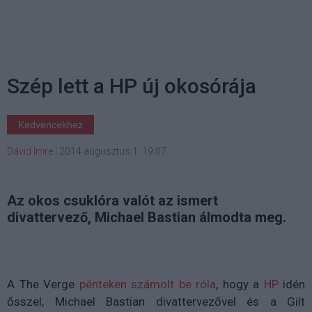
Szép lett a HP új okosórája
Kedvencekhez
Dávid Imre
|
2014 augusztus 1. 19:07
Az okos csuklóra valót az ismert
divattervező, Michael Bastian álmodta meg.
A The Verge
pénteken számolt be róla
, hogy a
HP
idén
ősszel, Michael Bastian divattervezővel és a Gilt