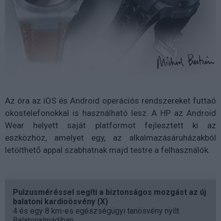
Az óra az iOS és Android operációs rendszereket futtaó
okostelefonokkal is használható lesz. A HP az Android
Wear helyett saját platformot fejlesztett ki az
eszközhöz, amelyet egy, az alkalmazásáruházakból
letölthető appal szabhatnak majd testre a felhasználók.
Pulzusméréssel segíti a biztonságos mozgást az új
balatoni kardioösvény (X)
4 és egy 8 km-es egészségügyi tanösvény nyílt
Balatonalmádiban.