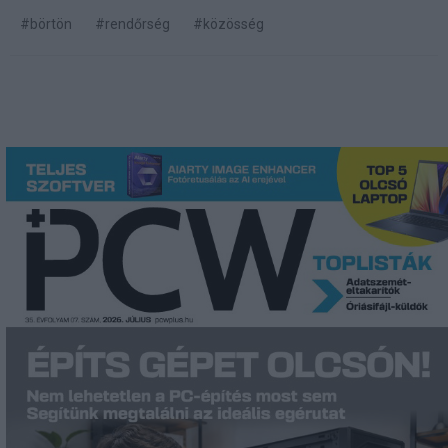
#börtön
#rendőrség
#közösség