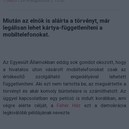
T.Gábor
|
2014 augusztus 2. 13:00
Miután az elnök is aláírta a törvényt, már
legálisan lehet kártya-függetleníteni a
mobiltelefonokat.
Az Egyesült Államokban eddig sok gondot okozott, hogy
a hivatalos úton vásárolt mobiltelefonokat csak az
értékesítő szolgáltató engedélyével lehetett
függetleníteni. Aki ezt nem tartotta be, az megsértette a
törvényt és akár komoly büntetésre is számíthatott. Az
üggyel kapcsolatban egy petíció is indult korábban, ami
végre elérte célját, a
Fehér Ház
ezt a demokrácia
legkiválóbb példájának nevezte.