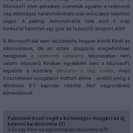
Microsoft ellen pénteken, szerintük ugyanis a redmondi
cég ellenséges hatalomátvétele után erőszakos leépítést
végez. A pekingi demonstrálók több mint 5 órán
keresztül tüntettek egy gyár és fejlesztői központ előtt.
A Microsoft bár nem részletezte, hogyan érintik Kínát az
elbocsátások, de az ottani dolgozók meglehetősen
haragosak
a redmondi vállalatra
. Mostanában nem
valami népszerű Kínában egyébként sem a Microsoft,
legutóbb a kormány
átkutatta a cég irodáit
, majd
trösztellenes vizsgálatot indított ellene - azelőtt pedig a
Windows 8.1 kapcsán vádolta őket nagyszabású
kémkedéssel.
Pulzusméréssel segíti a biztonságos mozgást az új
balatoni kardioösvény (X)
4 és egy 8 km-es egészségügyi tanösvény nyílt