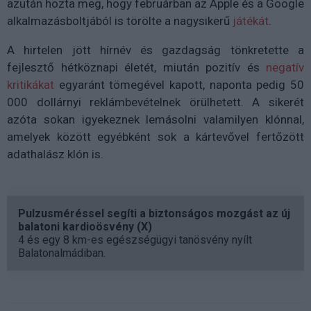
azután hozta meg, hogy februárban az Apple és a Google
alkalmazásboltjából is törölte a nagysikerű
játékát
.
A hirtelen jött hírnév és gazdagság tönkretette a
fejlesztő hétköznapi életét, miután pozitív és
negatív
kritikákat
egyaránt tömegével kapott, naponta pedig 50
000 dollárnyi reklámbevételnek örülhetett. A sikerét
azóta sokan igyekeznek lemásolni valamilyen klónnal,
amelyek között egyébként sok a kártevővel fertőzött
adathalász klón is.
Pulzusméréssel segíti a biztonságos mozgást az új
balatoni kardioösvény (X)
4 és egy 8 km-es egészségügyi tanösvény nyílt
Balatonalmádiban.