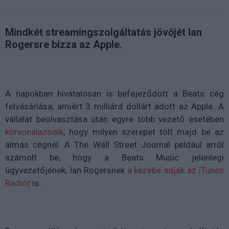
Mindkét streamingszolgáltatás jövőjét Ian
Rogersre bízza az Apple.
A napokban hivatalosan is befejeződött a Beats cég
felvásárlása, amiért 3 milliárd dollárt adott az Apple. A
vállalat beolvasztása után egyre több vezető esetében
körvonalazódik
, hogy milyen szerepet tölt majd be az
almás cégnél. A The Wall Street Journal például arról
számolt be, hogy a Beats Music jelenlegi
ügyvezetőjének, Ian Rogersnek
a kezébe adják az iTunes
Radiót
is.