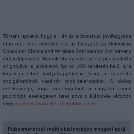
Történt ugyanis, hogy a Ház és a Szenátus jóváhagyása
után már csak egyetlen aláírás hiányzott az Unlocking
Consumer Choice and Wireless Competition Act törvény
életbe lépéséhez. Barack Obama elnök most pedig ellátta
szignójával a javaslatot, így az USA területén belül újra
legálisan lehet kártyafüggetlenné tenni a különféle
szolgáltatóktól vásárolt mobiltelefonokat. A dolog
érdekessége, hogy megrengetheti a nagyobb cégek
pozícióját, esetlegesen teret adva a különféle olcsóbb
vagy
ingyenes távközlési megoldásoknak
.
Pulzusméréssel segíti a biztonságos mozgást az új