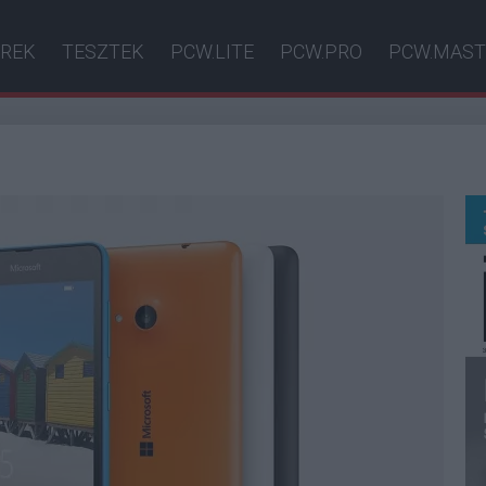
ÍREK
TESZTEK
PCW.LITE
PCW.PRO
PCW.MAST