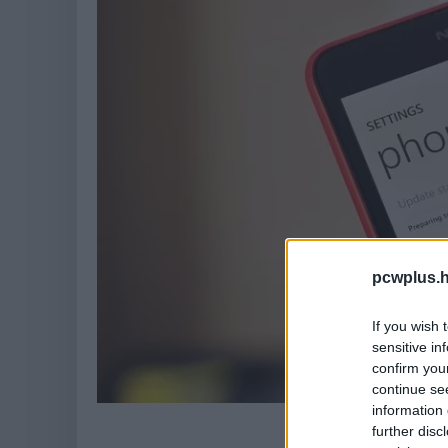
pcwplus.h
If you wish 
sensitive in
confirm you
continue se
information 
Minde
further disc