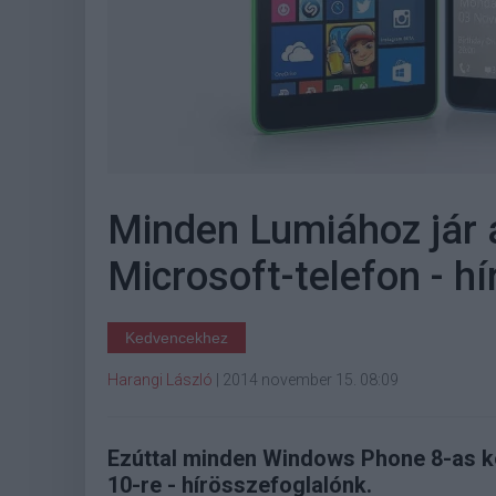
Minden Lumiához jár a
Microsoft-telefon - h
Kedvencekhez
Harangi László
|
2014 november 15. 08:09
Ezúttal minden Windows Phone 8-as ké
10-re - hírösszefoglalónk.