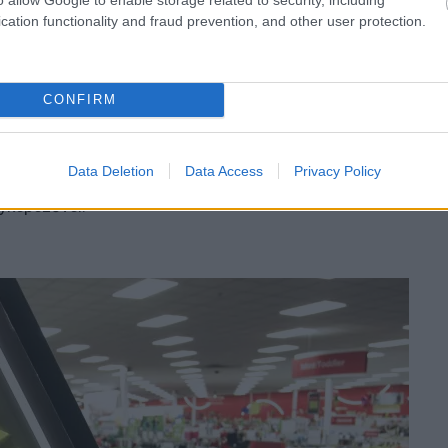
cation functionality and fraud prevention, and other user protection.
CONFIRM
 Magyarországon is beindítani. A következő pénteken
olni, az Extreme Digital ugyanis a kezdeményezés élén
rtékelések 20,30 és jobb esetben 70 százalékos
Data Deletion
Data Access
Privacy Policy
mek indokot találhat az, aki meglepné magát még
nyképezővel.