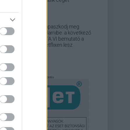
Kapaszkodj meg
valamibe: a következő
GTA VI bemutató a
Netflixen lesz
Hirdetés