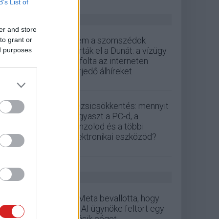
B’s List of
ZÖLD PÁLYA
er and store
Nem a szomszédok
to grant or
zárták el a Dunát: a vízügy
ed purposes
cáfolta az interneten
terjedő álhíreket
Rezsicsökkentés: mennyit
fogyaszt a PC-d, a
konzolod és a többi
elektronikai eszközöd?
GS HÍREK
A Meta bevallotta, hogy
az AI ügynöke feltört egy
másik céget