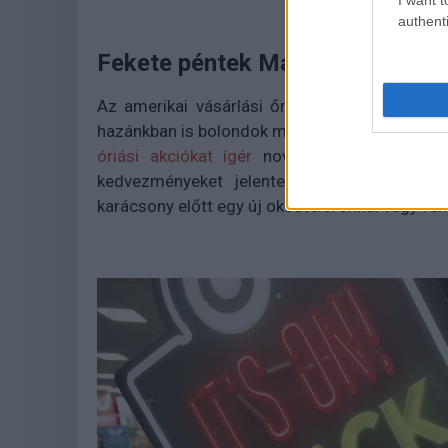
authenti
Fekete péntek Magyarországon
Az amerikai vásárlási őrületet megpróbálják
hazánkban is bolondok módjára lehet shopping
óriási akciókat ígér
november 21-ére. A leé
kedvezményeket jelentenek majd, tehát re
karácsony előtt egy új okostelefonnal vagy fé