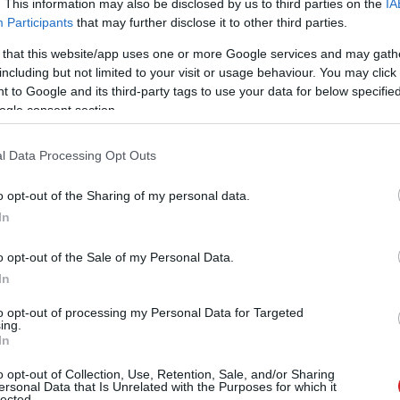
. This information may also be disclosed by us to third parties on the
IA
Participants
that may further disclose it to other third parties.
 that this website/app uses one or more Google services and may gath
including but not limited to your visit or usage behaviour. You may click 
verzióján dolgozik, hanem új okostelefonokon is. Az
 to Google and its third-party tags to use your data for below specifi
,
a Lumia 535 lett
- a WP-s felhasználók legnagyobb
ogle consent section.
eurós készülékbe egy 5 hüvelykes, 960 x 540 pixeles
GHz-es Snapdragon 200-as processzor, 1 GB RAM, 8 GB
l Data Processing Opt Outs
ab 5 megapixeles kamera egészítenek ki, Windows Phone
o opt-out of the Sharing of my personal data.
In
o opt-out of the Sale of my Personal Data.
In
to opt-out of processing my Personal Data for Targeted
ing.
In
o opt-out of Collection, Use, Retention, Sale, and/or Sharing
ersonal Data that Is Unrelated with the Purposes for which it
lected.