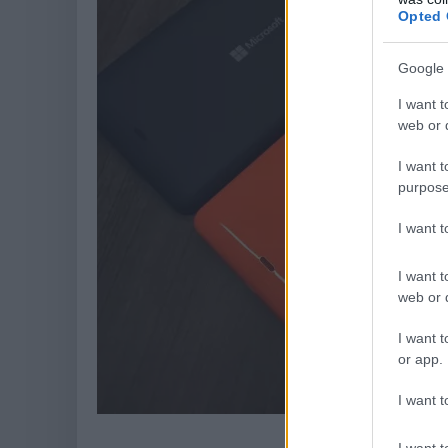
Opted 
Google 
I want t
web or d
I want t
purpose
I want 
I want t
web or d
I want t
or app.
I want t
Ne keres
I want t