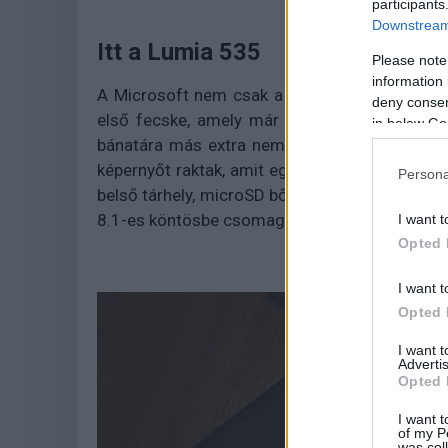
participants
Downstream 
Itt a Lumia 535
Please note
information 
A Microsoft nem csak a Windows 10 mobilos 
deny consent
első fecske, amely már dobta a Nokia nevet
in below Go
bánatára más extra nem nagyon akad. A 110 
képernyőt raktak, amit egy négymagos, 1,2 
Persona
belső tárhely, microSD bővítőhely és két dar
8.1-es köntösbe csomagolva.
I want t
Opted 
I want t
Opted 
I want 
Advertis
Opted 
I want t
of my P
was col