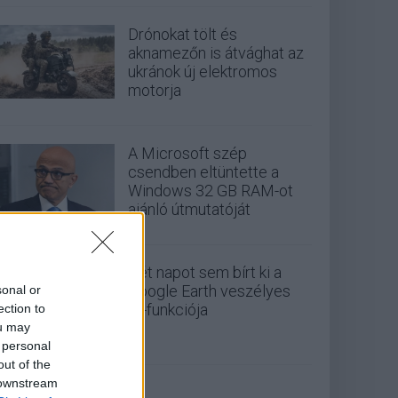
Drónokat tölt és
aknamezőn is átvághat az
ukránok új elektromos
motorja
A Microsoft szép
csendben eltüntette a
Windows 32 GB RAM-ot
ajánló útmutatóját
Két napot sem bírt ki a
Google Earth veszélyes
sonal or
AI-funkciója
ection to
ou may
 personal
out of the
 downstream