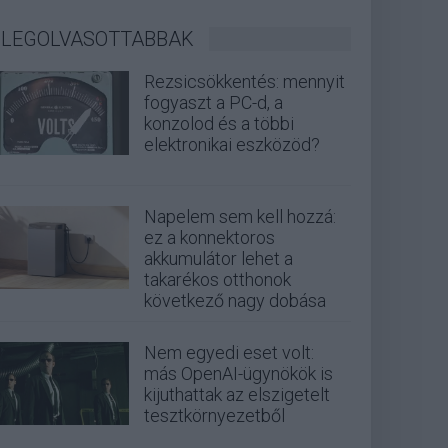
LEGOLVASOTTABBAK
Rezsicsökkentés: mennyit
fogyaszt a PC-d, a
konzolod és a többi
elektronikai eszközöd?
Napelem sem kell hozzá:
ez a konnektoros
akkumulátor lehet a
takarékos otthonok
következő nagy dobása
Nem egyedi eset volt:
más OpenAI-ügynökök is
kijuthattak az elszigetelt
tesztkörnyezetből