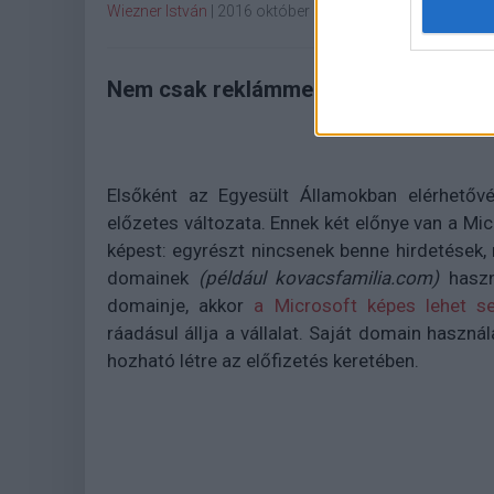
Wiezner István
|
2016 október 18. 18:30
Nem csak reklámmentes, de egyéni do
Elsőként az Egyesült Államokban elérhetőv
előzetes változata. Ennek két előnye van a Mi
képest: egyrészt nincsenek benne hirdetések,
domainek
(például kovacsfamilia.com)
haszn
domainje, akkor
a Microsoft képes lehet se
ráadásul állja a vállalat. Saját domain haszn
hozható létre az előfizetés keretében.