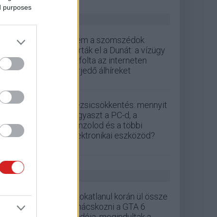
ed purposes
ZÖLD PÁLYA
Nem a szomszédok
zárták el a Dunát: a vízügy
cáfolta az interneten
terjedő álhíreket
Rezsicsökkentés: mennyit
fogyaszt a PC-d, a
konzolod és a többi
elektronikai eszközöd?
GS HÍREK
Szokatlanul korán ül össze
tanácskozni a GTA 6
kiadója, megindultak a