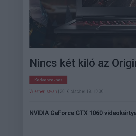
Nincs két kiló az Ori
Kedvencekhez
Wiezner István
|
2016 október 18. 19:30
NVIDIA GeForce GTX 1060 videokártya