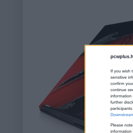
pcwplus.h
If you wish 
sensitive in
confirm you
continue se
information 
further disc
participants
Downstream 
Please note
information 