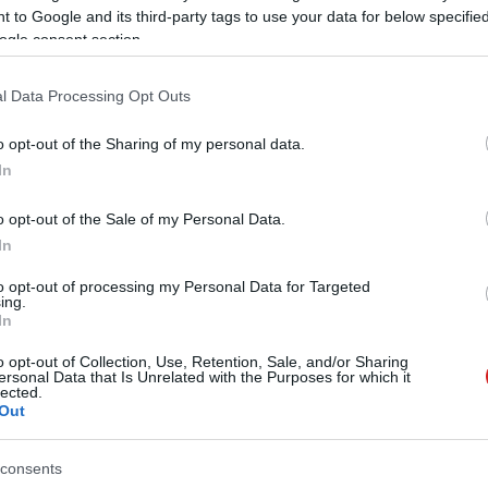
 to Google and its third-party tags to use your data for below specifi
ogle consent section.
l Data Processing Opt Outs
e ára van, az Origin PC EVO15-S fentebb részletezett
o opt-out of the Sharing of my personal data.
ezer forintba kerül.
In
o opt-out of the Sale of my Personal Data.
In
to opt-out of processing my Personal Data for Targeted
ing.
In
 új balatoni kardioösvény (X)
o opt-out of Collection, Use, Retention, Sale, and/or Sharing
atonalmádiban.
ersonal Data that Is Unrelated with the Purposes for which it
lected.
Out
ming
#laptop
#intel
#core i7
#nvidia
#geforce
consents