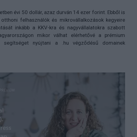
ben évi 50 dollár, azaz durván 14 ezer forint. Ebből is
otthoni felhasználók és mikrovállalkozások kegyeire
tatását inkább a KKV-kra és nagyvállalatokra szabott
agyarországon mikor válhat elérhetővé a prémium
-e segítséget nyújtani a .hu végződésű domainek