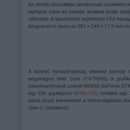
Az elmúlt időszakban látványosan csökkenni k
laptopok súlya és mérete, amelyre kiváló pél
változata. A típusnévből sejthetően 15,6 hüvely
kilogrammot nyom és 381 × 249 × 17,5 mm mé
A könnyű hordozhatóság ellenére komoly t
négymagos Intel Core i7-6700HQ, a grafiku
videomemóriával szerelt NVIDIA GeForce GTX
egy 256 gigabájtos
NVMe SSD
, továbbá egy
extrái közül kiemelendő a háttérvilágítású kla
Type-C csatlakozó.