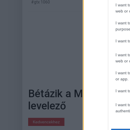
#gtx 1060
I want t
web or d
I want t
purpose
I want 
I want t
web or d
Hoz
I want t
or app.
Bétázik a Microsoft 
I want t
levelező
I want t
authenti
Kedvencekhez