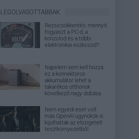
LEGOLVASOTTABBAK
Rezsicsökkentés: mennyit
fogyaszt a PC-d, a
konzolod és a többi
elektronikai eszközöd?
Napelem sem kell hozzá:
ez a konnektoros
akkumulátor lehet a
takarékos otthonok
következő nagy dobása
Nem egyedi eset volt:
más OpenAI-ügynökök is
kijuthattak az elszigetelt
tesztkörnyezetből