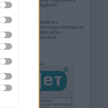
találgatások
A Reddit is a
mesterséges intelligencia
kezébe adná a
moderációt
Hirdetés