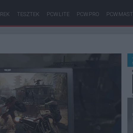
ÍREK
TESZTEK
PCW.LITE
PCW.PRO
PCW.MAST