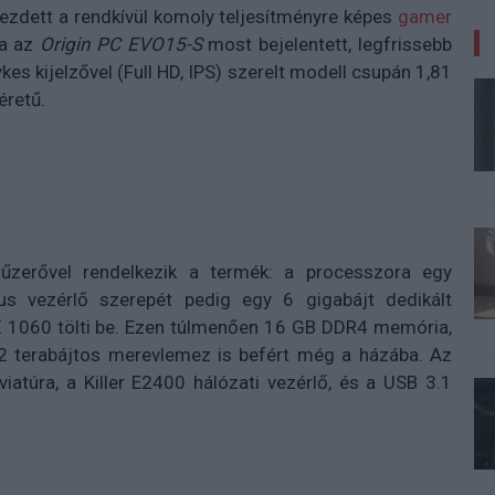
ezdett a rendkívül komoly teljesítményre képes
gamer
da az
Origin PC EVO15-S
most bejelentett, legfrissebb
kes kijelzővel (Full HD, IPS) szerelt modell csupán 1,81
retű.
űzerővel rendelkezik a termék: a processzora egy
s vezérlő szerepét pedig egy 6 gigabájt dedikált
 1060 tölti be. Ezen túlmenően 16 GB DDR4 memória,
 2 terabájtos merevlemez is befért még a házába. Az
viatúra, a Killer E2400 hálózati vezérlő, és a USB 3.1