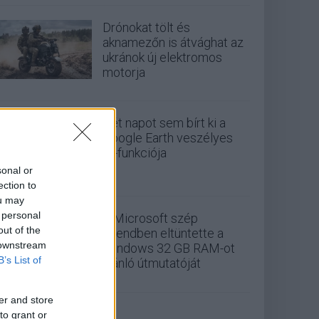
Drónokat tölt és
aknamezőn is átvághat az
ukránok új elektromos
motorja
Két napot sem bírt ki a
Google Earth veszélyes
AI-funkciója
sonal or
ection to
ou may
 personal
A Microsoft szép
out of the
csendben eltüntette a
 downstream
Windows 32 GB RAM-ot
B’s List of
ajánló útmutatóját
er and store
to grant or