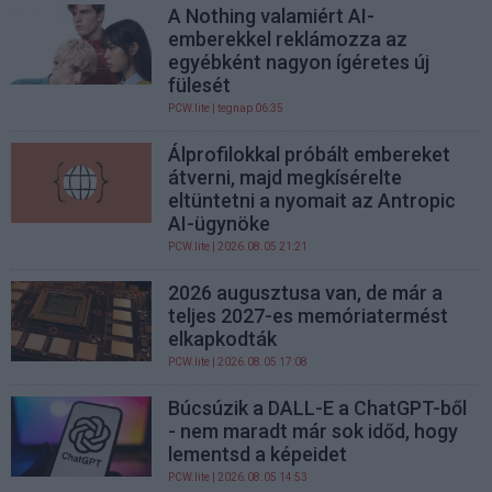
A Nothing valamiért AI-
emberekkel reklámozza az
egyébként nagyon ígéretes új
fülesét
PCW.lite
| tegnap 06:35
Álprofilokkal próbált embereket
átverni, majd megkísérelte
eltüntetni a nyomait az Antropic
AI-ügynöke
PCW.lite
| 2026.08.05 21:21
2026 augusztusa van, de már a
teljes 2027-es memóriatermést
elkapkodták
PCW.lite
| 2026.08.05 17:08
Búcsúzik a DALL-E a ChatGPT-ből
- nem maradt már sok időd, hogy
lementsd a képeidet
PCW.lite
| 2026.08.05 14:53