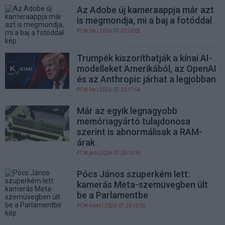
Az Adobe új kameraappja már azt
is megmondja, mi a baj a fotóddal
PCW.lite
| 2026.07.20 20:02
Trumpék kiszoríthatják a kínai AI-
modelleket Amerikából, az OpenAI
és az Anthropic járhat a legjobban
PCW.lite
| 2026.07.20 17:54
Már az egyik legnagyobb
memóriagyártó tulajdonosa
szerint is abnormálisak a RAM-
árak
PCW.pro
| 2026.07.20 15:55
Pócs János szuperkém lett:
kamerás Meta-szemüvegben ült
be a Parlamentbe
PCW.trend
| 2026.07.20 15:02