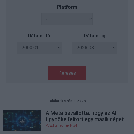
Platform
Dátum -tól
Dátum -ig
Keresés
Találatok száma: 5778
A Meta bevallotta, hogy az AI
ügynöke feltört egy másik céget
PCW.lite
| tegnap 14:54