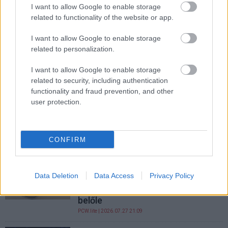
hogy azzal tanítsák a modelljeiket
I want to allow Google to enable storage
related to functionality of the website or app.
PCW.lite
| 2026.07.28 18:59
I want to allow Google to enable storage
Az OpenAI épp 500 milliárd
related to personalization.
dollárért húzna fel egy új
adatközpontot, és nagyon
I want to allow Google to enable storage
szeretné, ha az Nvidia állná a
related to security, including authentication
cehhet
functionality and fraud prevention, and other
PCW.lite
| 2026.07.28 13:42
user protection.
Kutatás: az ember akkor is
nagyon magabiztos lesz, amikor a
mesterséges intelligencia téved
CONFIRM
kepernyoido.hu
| 2026.07.28 06:39
Az Apple inkább késlelteti az
Data Deletion
Data Access
Privacy Policy
okosszemüvegét, mint hogy
adatvédelmi rémálmot csináljon
belőle
PCW.lite
| 2026.07.27 21:09