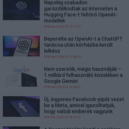
Napokig szabadon
garázdálkodtak az interneten a
Hugging Face-t feltörő OpenAI-
modellek
PCW.pro
| 2026.07.27 14:12
Beperelte az OpenAI-t a ChatGPT
tanácsa után kórházba került
lelkész
PCW.lite
| 2026.07.25 08:00
Nem szeretik, mégis használják –
1 milliárd felhasználó közelében a
Google Gemini
PCW.lite
| 2026.07.25 06:29
Új, ingyenes Facebook-pipát vezet
be a Meta, amivel igazolhatjuk,
hogy valódi emberek vagyunk
PCW.lite
| 2026.07.24 20:19