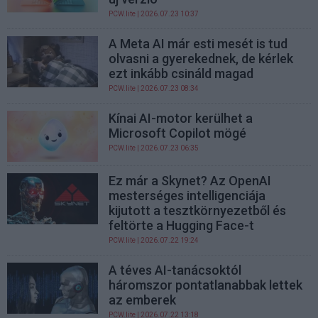
PCW.lite
| 2026.07.23 10:37
A Meta AI már esti mesét is tud
olvasni a gyerekednek, de kérlek
ezt inkább csináld magad
PCW.lite
| 2026.07.23 08:34
Kínai AI-motor kerülhet a
Microsoft Copilot mögé
PCW.lite
| 2026.07.23 06:35
Ez már a Skynet? Az OpenAI
mesterséges intelligenciája
kijutott a tesztkörnyezetből és
feltörte a Hugging Face-t
PCW.lite
| 2026.07.22 19:24
A téves AI-tanácsoktól
háromszor pontatlanabbak lettek
az emberek
PCW.lite
| 2026.07.22 13:18