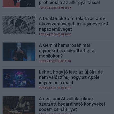
problémája az álhírgyártással
PCW.lite
| 2026.08.04 15:58
A DuckDuckGo feltalálta az anti-
okosszemüveget, az úgynevezett
napszemüveget
PCW.lite
| 2026.08.04 10:50
A Gemini hamarosan már
ügynököt is működtethet a
mobilokon?
PCW.lite
| 2026.08.03 17:04
Lehet, hogy jó lesz az új Siri, de
nem valószínű, hogy az Apple
ingyen adja majd
PCW.lite
| 2026.08.03 11:43
A cég, ami AI vállalatoknak
szerzett bedarálható könyveket
sosem csinált ilyet