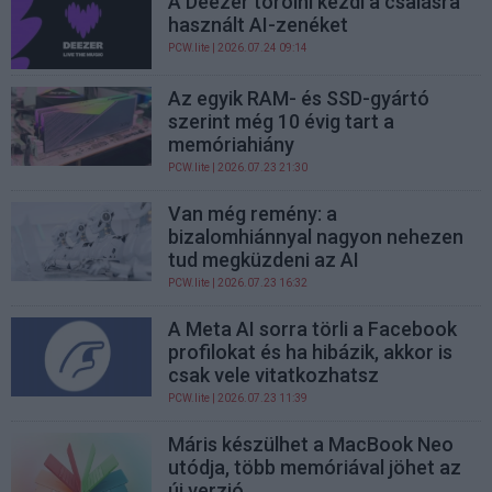
A Deezer törölni kezdi a csalásra
használt AI-zenéket
PCW.lite
| 2026.07.24 09:14
Az egyik RAM- és SSD-gyártó
szerint még 10 évig tart a
memóriahiány
PCW.lite
| 2026.07.23 21:30
Van még remény: a
bizalomhiánnyal nagyon nehezen
tud megküzdeni az AI
PCW.lite
| 2026.07.23 16:32
A Meta AI sorra törli a Facebook
profilokat és ha hibázik, akkor is
csak vele vitatkozhatsz
PCW.lite
| 2026.07.23 11:39
Máris készülhet a MacBook Neo
utódja, több memóriával jöhet az
új verzió