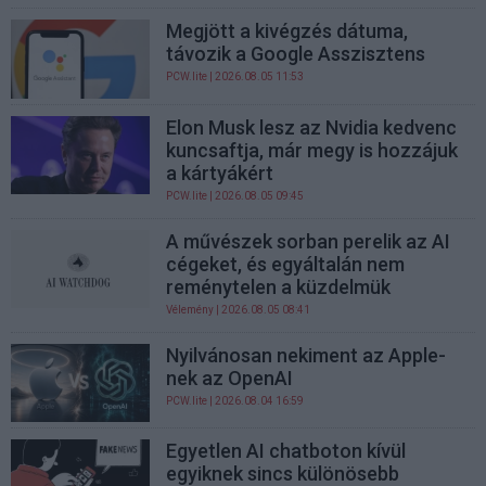
Megjött a kivégzés dátuma,
távozik a Google Asszisztens
PCW.lite
| 2026.08.05 11:53
Elon Musk lesz az Nvidia kedvenc
kuncsaftja, már megy is hozzájuk
a kártyákért
PCW.lite
| 2026.08.05 09:45
A művészek sorban perelik az AI
cégeket, és egyáltalán nem
reménytelen a küzdelmük
Vélemény
| 2026.08.05 08:41
Nyilvánosan nekiment az Apple-
nek az OpenAI
PCW.lite
| 2026.08.04 16:59
Egyetlen AI chatboton kívül
egyiknek sincs különösebb