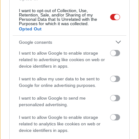
Vasárnaptól jelölni kell az AI-val
I want to opt-out of Collection, Use,
készült tartalmakat az EU-ban
Retention, Sale, and/or Sharing of my
Personal Data that Is Unrelated with the
PCW.lite
| 2026.07.30 21:49
Purposes for which it was collected.
Opted Out
A mesterséges intelligencia
fejlesztésének lassításáért
Google consents
könyörögnek a kutatók
I want to allow Google to enable storage
PCW.lite
| 2026.07.29 14:35
related to advertising like cookies on web or
Mindenhova beköltözik a Meta AI,
device identifiers in apps.
amihez Mark Zuckerbergnek köze
van
I want to allow my user data to be sent to
Google for online advertising purposes.
PCW.lite
| 2026.07.29 06:15
Annyira megijesztette a
I want to allow Google to send me
techóriásokat a renitens OpenAI-
personalized advertising.
modell, hogy összefognak
I want to allow Google to enable storage
PCW.lite
| 2026.07.28 21:14
related to analytics like cookies on web or
Az AI cégek szó szerint
device identifiers in apps.
bedarálják a valódi könyveket,