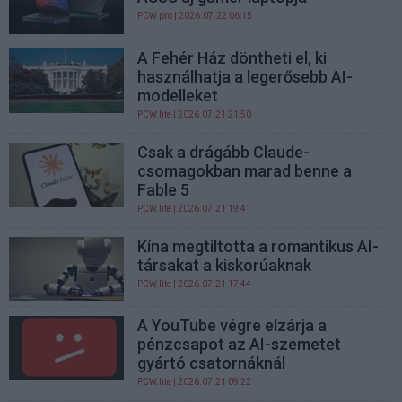
PCW.pro
| 2026.07.22 06:15
A Fehér Ház döntheti el, ki
használhatja a legerősebb AI-
modelleket
PCW.lite
| 2026.07.21 21:50
Csak a drágább Claude-
csomagokban marad benne a
Fable 5
PCW.lite
| 2026.07.21 19:41
Kína megtiltotta a romantikus AI-
társakat a kiskorúaknak
PCW.lite
| 2026.07.21 17:44
A YouTube végre elzárja a
pénzcsapot az AI-szemetet
gyártó csatornáknál
PCW.lite
| 2026.07.21 09:22