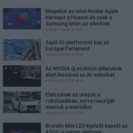
Megelőzi az Intel-Nvidia-Apple
hármast a Huawei és csak a
Samsung lehet az ellenfele
PCW.lite
| 2026.07.22 12:17
Saját AI-platformot kap az
Európai Parlament
PCW.lite
| 2026.07.22 09:16
Az NVIDIA új eszköze pillanatok
alatt kiszúrná az AI-videókat
PCW.lite
| 2026.07.22 08:14
Elalszanak az utasok a
robotaxikban, sorra riasztják
miattuk a mentőket
PCW.lite
| 2026.07.22 07:17
Brutális Mini LED kijelzőt kapott az
ASUS új gamer laptopja