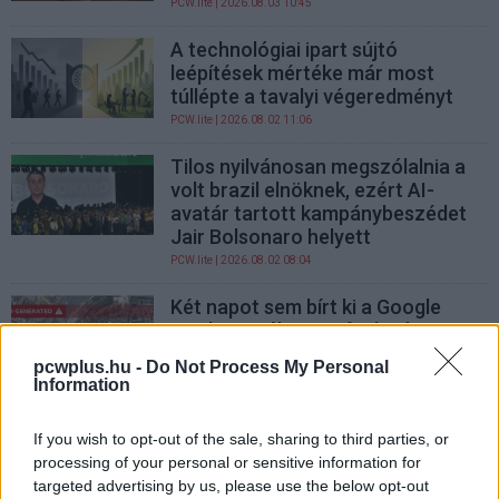
PCW.lite
| 2026.08.03 10:45
A technológiai ipart sújtó
leépítések mértéke már most
túllépte a tavalyi végeredményt
PCW.lite
| 2026.08.02 11:06
Tilos nyilvánosan megszólalnia a
volt brazil elnöknek, ezért AI-
avatár tartott kampánybeszédet
Jair Bolsonaro helyett
PCW.lite
| 2026.08.02 08:04
Két napot sem bírt ki a Google
Earth veszélyes AI-funkciója
PCW.lite
| 2026.08.01 15:15
pcwplus.hu -
Do Not Process My Personal
Information
Nem perelné az OpenAI-t a
Hugging Face, de kártérítés
If you wish to opt-out of the sale, sharing to third parties, or
szeretne, miután Sam Altmanék
processing of your personal or sensitive information for
mesterséges intellignciája feltörte
targeted advertising by us, please use the below opt-out
a rendszereit