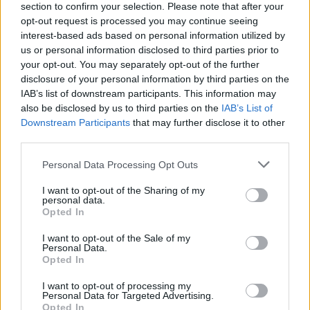
section to confirm your selection. Please note that after your
PCW.lite
| 2026.08.01 09:34
opt-out request is processed you may continue seeing
interest-based ads based on personal information utilized by
Nem egyedi eset volt: más
us or personal information disclosed to third parties prior to
OpenAI-ügynökök is kijuthattak az
your opt-out. You may separately opt-out of the further
elszigetelt tesztkörnyezetből
disclosure of your personal information by third parties on the
PCW.lite
| 2026.08.01 07:41
IAB’s list of downstream participants. This information may
also be disclosed by us to third parties on the
IAB’s List of
Egyetlen szuperappba gyúrja
Downstream Participants
that may further disclose it to other
össze az összes mesterséges
third parties.
intelligenciáját a Microsoft
Please note that this website/app uses one or more Google
PCW.lite
| 2026.07.31 18:47
Personal Data Processing Opt Outs
services and may gather and store information including but
A ChatGPT új felhasználói
not limited to your visit or usage behaviour. You may click to
I want to opt-out of the Sharing of my
personal data.
rekordja valójában az AI őrület
grant or deny consent to Google and its third-party tags to
Opted In
lassulásának előjele
use your data for below specified purposes in below Google
consent section.
PCW.lite
| 2026.07.31 12:12
I want to opt-out of the Sale of my
Personal Data.
Opted In
A Claude AI modelljei is
rátámadtak három szervezetre
I want to opt-out of processing my
PCW.lite
| 2026.07.31 10:11
Personal Data for Targeted Advertising.
Opted In