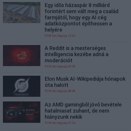
Egy idős házaspár 8 milliárd
forintért sem vált meg a család
farmjától, hogy egy AI cég
adatközpontot építhessen a
helyére
PCW.lite
| tegnap 12:45
A Reddit is a mesterséges
intelligencia kezébe adná a
moderációt
PCW.lite
| tegnap 09:39
Elon Musk AI-Wikipediája hónapok
óta halott
PCW.lite
| tegnap 08:38
Az AMD gamingből jövő bevétele
hatalmasat zuhant, de nem
hiányzunk nekik
PCW.lite
| tegnap 07:36