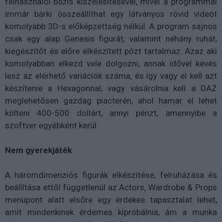
felhasználói bázis kiszélesítésével, mivel a programmal
immár bárki összeállíthat egy látványos rövid videót
komolyabb 3D-s előképzettség nélkül. A program sajnos
csak egy alap Genesis figurát, valamint néhány ruhát,
kiegészítőt és előre elkészített pózt tartalmaz. Azaz aki
komolyabban elkezd vele dolgozni, annak idővel kevés
lesz az elérhető variációk száma, és így vagy el kell azt
készítenie a Hexagonnal, vagy vásárolnia kell a DAZ
meglehetősen gazdag piacterén, ahol hamar el lehet
költeni 400-500 dollárt, annyi pénzt, amennyibe a
szoftver egyébként kerül.
Nem gyerekjáték
A háromdimenziós figurák elkészítése, felruházása és
beállítása ettől függetlenül az Actors, Wardrobe & Props
menüpont alatt elsőre egy érdekes tapasztalat lehet,
amit mindenkinek érdemes kipróbálnia, ám a munka