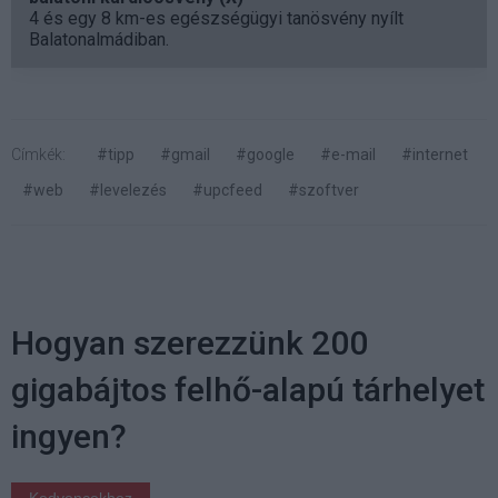
4 és egy 8 km-es egészségügyi tanösvény nyílt
Balatonalmádiban.
Címkék:
#tipp
#gmail
#google
#e-mail
#internet
#web
#levelezés
#upcfeed
#szoftver
Hogyan szerezzünk 200
gigabájtos felhő-alapú tárhelyet
ingyen?