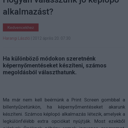
alkalmazást?
Kedvencekhez
Harangi László
|
2012 április 20. 07:30
Ha különböző módokon szeretnénk
képernyőmentéseket készíteni, számos
megoldásból választhatunk.
Ma már nem kell beérnünk a Print Screen gombbal a
billentyűzetünkön, ha képernyőmentéseket akarunk
készíteni. Számos képlopó alkalmazás létezik, amelyek a
legkülönfélébb extra opciókat nyújtják. Most ezekből