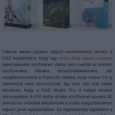
Február elején ugyanis nagyot csettintettünk, amikor a
DAZ bejelentette, hogy egy
rövid ideig ingyen odaadja
legértékesebb szoftvereit. Akkor nem mertük az érintett
szoftvereket felrakni lemezmellékletünkre, ám
megkeresésünkre a fejlesztő vállalta, hogy május 15-ig
elérhetővé teszi promócióját. Így nem volt már többé
kérdéses, hogy a DAZ Studio Pro 4 helyet követel
korongunkon. A 430 dollár értékű szoftverrel ugyanis 3D
animációs videókat alkothatunk a rivális megoldásokhoz
képest jóval egyszerűbben. Az ingyenesség egyébként a