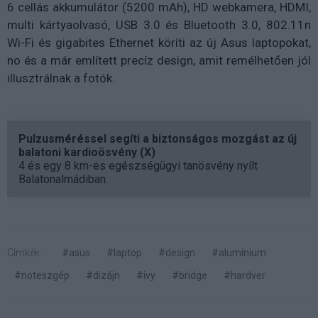
6 cellás akkumulátor (5200 mAh), HD webkamera, HDMI,
multi kártyaolvasó, USB 3.0 és Bluetooth 3.0, 802.11n
Wi-Fi és gigabites Ethernet köríti az új Asus laptopokat,
no és a már említett precíz design, amit remélhetően jól
illusztrálnak a fotók.
Pulzusméréssel segíti a biztonságos mozgást az új
balatoni kardioösvény (X)
4 és egy 8 km-es egészségügyi tanösvény nyílt
Balatonalmádiban.
Címkék:
#asus
#laptop
#design
#alumínium
#noteszgép
#dizájn
#ivy
#bridge
#hardver