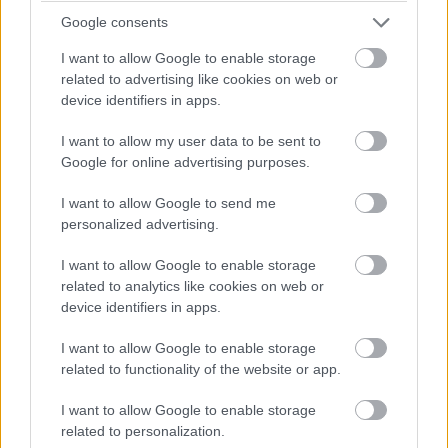
#ingyen
#genesis
#pc world
#életmód
Google consents
I want to allow Google to enable storage
related to advertising like cookies on web or
device identifiers in apps.
I want to allow my user data to be sent to
Egységes európai Kalózpárt
Google for online advertising purposes.
születik 2014-re?
I want to allow Google to send me
personalized advertising.
Kedvencekhez
I want to allow Google to enable storage
related to analytics like cookies on web or
Horváth Péter
|
2012 április 16. 09:28
device identifiers in apps.
I want to allow Google to enable storage
Hiába igyekszik az EU szigorúbb szabályokat
related to functionality of the website or app.
hozni, közben az internet szabadságharcosai
I want to allow Google to enable storage
egyre komolyabban veszik ügyüket. Készek
related to personalization.
egyesülni is.