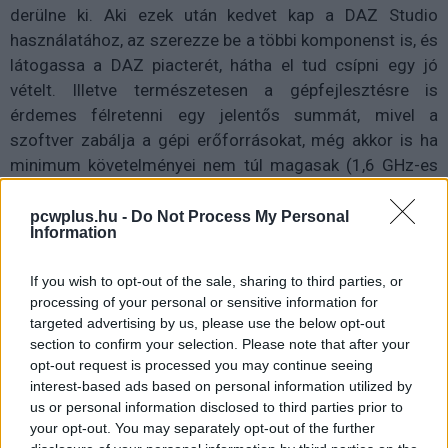
derülne ki. Aki ezek után kedvet kap a DAZ Studio
használatához, az szerezze be a többi komponenst is, és
látogassa a DAZ piacterét, hátha el tud csípni egy jó
vételt. Illetve természetesen a gépfejlesztésre is
érdemes félretenni egy jelentős summát, mivel a
szoftver zabálja a gépi erőforrásokat, még akkor is ha
minimum követelményei nem túl magasak (1,6 GHz-es
CPU, 1 GB belső memória, OpenGL 1.6 kompatibilis
videokártya), a renderelés során ugyanis még egy
pcwplus.hu -
Do Not Process My Personal
Information
erősebb PC is alaposan megszenved.
If you wish to opt-out of the sale, sharing to third parties, or
Adatok:
processing of your personal or sensitive information for
targeted advertising by us, please use the below opt-out
- Genesis-alapú 3D figura generálása
section to confirm your selection. Please note that after your
- Saját online piactér rengeteg plusz tartalommal
opt-out request is processed you may continue seeing
interest-based ads based on personal information utilized by
- ruhák, kiegészítők automatikus méretezése
us or personal information disclosed to third parties prior to
- jelenetek, pózok, fények egyklikkes aktiválása
your opt-out. You may separately opt-out of the further
- többrétegű képszerkesztés (pl. tetoválások