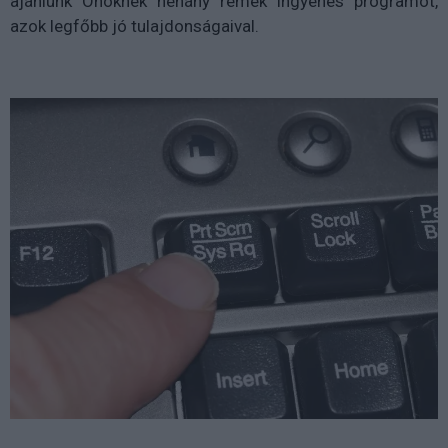
ajánlunk Önöknek néhány remek ingyenes programot,
azok legfőbb jó tulajdonságaival.