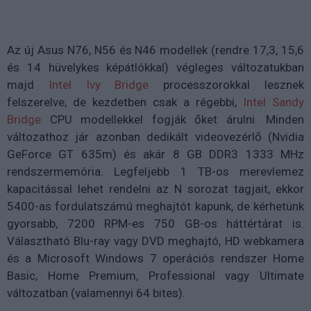
Az új Asus N76, N56 és N46 modellek (rendre 17,3, 15,6
és 14 hüvelykes képátlókkal) végleges változatukban
majd
Intel Ivy Bridge
processzorokkal lesznek
felszerelve, de kezdetben csak a régebbi,
Intel Sandy
Bridge
CPU modellekkel fogják őket árulni. Minden
változathoz jár azonban dedikált videovezérlő (Nvidia
GeForce GT 635m) és akár 8 GB DDR3 1333 MHz
rendszermemória. Legfeljebb 1 TB-os merevlemez
kapacitással lehet rendelni az N sorozat tagjait, ekkor
5400-as fordulatszámú meghajtót kapunk, de kérhetünk
gyorsabb, 7200 RPM-es 750 GB-os háttértárat is.
Választható Blu-ray vagy DVD meghajtó, HD webkamera
és a Microsoft Windows 7 operációs rendszer Home
Basic, Home Premium, Professional vagy Ultimate
változatban (valamennyi 64 bites).