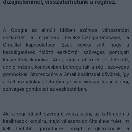
dizájnelemmel, visszatérhetünk a régihez.
A Google az elmúlt időben számos változtatást
eszközölt a népszerű levelezőszolgáltatásával, a
Gmaillel kapcsolatban. Ezek egyike volt, hogy a
beszélgetések fölötti eszköztár szöveges gombjait
lecserélték ikonokra. Amíg sok embernek ez tetszett,
addig mások könnyebben boldogultak a régi, szöveges
gombokkal. Szerencsére a Gmail beállításai bővültek, így
a felhasználóknak lehetősége van visszaállítani a régi,
szöveges gombokat az eszköztárban.
Aki a régi stílust szeretné visszakapni, az kattintson a
beállítások ikonjára, majd válassza az Általános fület. Itt
kell lentebb görgetnünk, majd megkeresnünk a