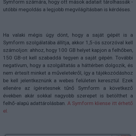
Symform számára, hogy ott mások adatait tárolhassák -
utóbbi megoldás a legjobb megvilágításban is kérdéses.
Ha valaki mégis úgy dönt, hogy a saját gépét is a
Symform szolgálatába állítja, akkor 1,5-ös szorzóval kell
számoljon: ahhoz, hogy 100 GB helyet kapjon a felhőben,
150 GB-ot kell szabaddá tegyen a saját gépén. További
negatívum, hogy a szolgáltatás a háttérben dolgozik, és
nem értesít minket a műveletekről, így a tájékozódáshoz
be kell jelentkeznünk a webes felületen keresztül. Ezek
ellenére az ígéretesnek tűnő Symform a következő
években akár sokkal nagyobb szerepet is betölthet a
felhő-alapú adattárolásban.
A Symform kliense itt érhető
el.