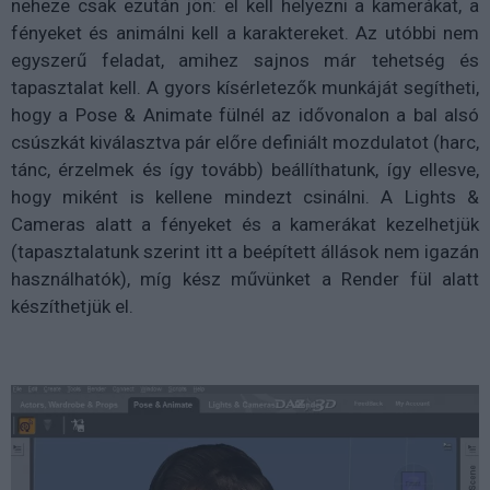
neheze csak ezután jön: el kell helyezni a kamerákat, a
fényeket és animálni kell a karaktereket. Az utóbbi nem
egyszerű feladat, amihez sajnos már tehetség és
tapasztalat kell. A gyors kísérletezők munkáját segítheti,
hogy a Pose & Animate fülnél az idővonalon a bal alsó
csúszkát kiválasztva pár előre definiált mozdulatot (harc,
tánc, érzelmek és így tovább) beállíthatunk, így ellesve,
hogy miként is kellene mindezt csinálni. A Lights &
Cameras alatt a fényeket és a kamerákat kezelhetjük
(tapasztalatunk szerint itt a beépített állások nem igazán
használhatók), míg kész művünket a Render fül alatt
készíthetjük el.