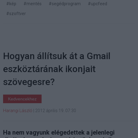
#kép
#mentés
#segédprogram
#upcfeed
#szoftver
Hogyan állítsuk át a Gmail
eszköztárának ikonjait
szövegesre?
Kedvencekhez
Harangi László
|
2012 április 19. 07:30
Ha nem vagyunk elégedettek a jelenlegi