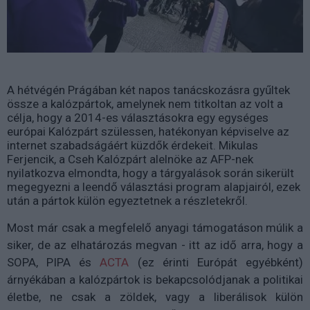
A hétvégén Prágában két napos tanácskozásra gyűltek
össze a kalózpártok, amelynek nem titkoltan az volt a
célja, hogy a 2014-es választásokra egy egységes
európai Kalózpárt szülessen, hatékonyan képviselve az
internet szabadságáért küzdők érdekeit. Mikulas
Ferjencik, a Cseh Kalózpárt alelnöke az AFP-nek
nyilatkozva elmondta, hogy a tárgyalások során sikerült
megegyezni a leendő választási program alapjairól, ezek
után a pártok külön egyeztetnek a részletekről.
Most már csak a megfelelő anyagi támogatáson múlik a
siker, de az elhatározás megvan - itt az idő arra, hogy a
SOPA, PIPA és
ACTA
(ez érinti Európát egyébként)
árnyékában a kalózpártok is bekapcsolódjanak a politikai
életbe, ne csak a zöldek, vagy a liberálisok külön