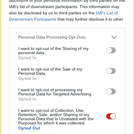
disclosure of your personal information by third parties on the
elhelyezése)
IAB’s list of downstream participants. This information may
- ZBrush (GoZ) és Photoshop (3D Bridge) csatlakozás
also be disclosed by us to third parties on the
IAB’s List of
Downstream Participants
that may further disclose it to other
- FBX Exporter és Texture Atlas
third parties.
- 3Delight progresszív renderelés
- OpenGL hardveres gyorsítás
Please note that this website/app uses one or more Google
Personal Data Processing Opt Outs
- Fejlesztő: DAZ Productions Inc.
services and may gather and store information including but
not limited to your visit or usage behaviour. You may click to
I want to opt-out of the Sharing of my
- Ár: korlátozott ideig ingyenes
personal data.
grant or deny consent to Google and its third-party tags to
- Web:
daz3d.com
Opted In
use your data for below specified purposes in below Google
consent section.
I want to opt-out of the Sale of my
Personal Data.
Opted In
Pulzusméréssel segíti a biztonságos mozgást az új
balatoni kardioösvény (X)
I want to opt-out of processing my
Personal Data for Targeted Advertising.
4 és egy 8 km-es egészségügyi tanösvény nyílt
Opted In
Balatonalmádiban.
I want to opt-out of Collection, Use,
Retention, Sale, and/or Sharing of my
Personal Data that Is Unrelated with the
Purposes for which it was collected.
Opted Out
Címkék:
#3d
#animáció
#teljes verzió
#daz studio