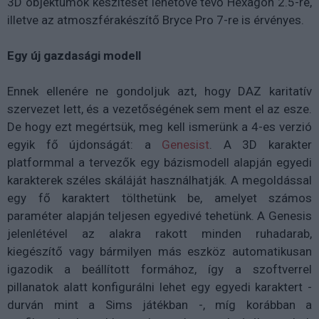
3D objektumok készítését lehetővé tévő Hexagon 2.5-re,
illetve az atmoszférakészítő Bryce Pro 7-re is érvényes.
Egy új gazdasági modell
Ennek ellenére ne gondoljuk azt, hogy DAZ karitatív
szervezet lett, és a vezetőségének sem ment el az esze.
De hogy ezt megértsük, meg kell ismerünk a 4-es verzió
egyik fő újdonságát: a
Genesist
. A 3D karakter
platformmal a tervezők egy bázismodell alapján egyedi
karakterek széles skáláját használhatják. A megoldással
egy fő karaktert tölthetünk be, amelyet számos
paraméter alapján teljesen egyedivé tehetünk. A Genesis
jelenlétével az alakra rakott minden ruhadarab,
kiegészítő vagy bármilyen más eszköz automatikusan
igazodik a beállított formához, így a szoftverrel
pillanatok alatt konfigurálni lehet egy egyedi karaktert -
durván mint a Sims játékban -, míg korábban a