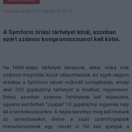
Kedvencekhez
Harangi László
|
2012 április 18. 07:30
A Symform óriási tárhelyet kínál, azonban
ezért számos kompromisszumot kell kötni.
Ha felhő-alapú tárhelyet keresünk, akkor mára már
számos megoldás közül választhatunk. Az egyik nagyon
érdekes a Symform néven működő szolgáltatás, amely
akár 200 gigabájtnyi tárhelyet is kínálhat, ingyenesen.
Ehhez azonban számos feltételnek kell teljesülnie,
ugyanis kezdetben "csupán" 10 gigabájtnyi ingyenes hely
áll a rendelkezésünkre. A teljes kerethez meg kell hívnunk
az ismerőseinket, illetve a saját számítógépünk
merevlemezének egy részét is fel kell ajánljuk a