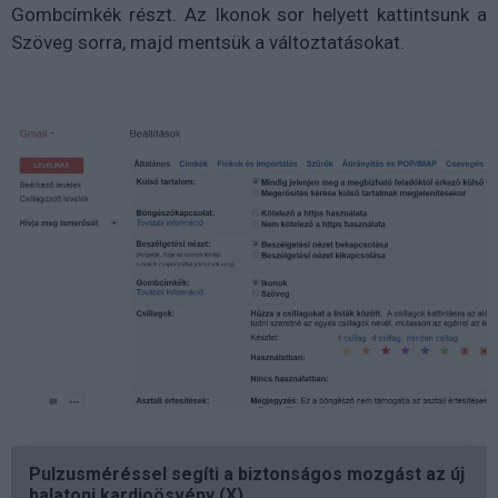
Gombcímkék részt. Az Ikonok sor helyett kattintsunk a
Szöveg sorra, majd mentsük a változtatásokat.
Pulzusméréssel segíti a biztonságos mozgást az új
balatoni kardioösvény (X)