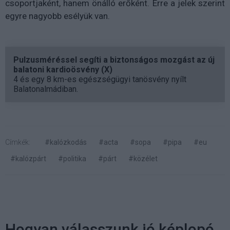
csoportjaként, hanem önálló erőként. Erre a jelek szerint
egyre nagyobb esélyük van.
Pulzusméréssel segíti a biztonságos mozgást az új
balatoni kardioösvény (X)
4 és egy 8 km-es egészségügyi tanösvény nyílt
Balatonalmádiban.
Címkék:
#kalózkodás
#acta
#sopa
#pipa
#eu
#kalózpárt
#politika
#párt
#közélet
Hogyan válasszunk jó képlopó