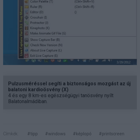
Pulzusméréssel segíti a biztonságos mozgást az új
balatoni kardioösvény (X)
4 és egy 8 km-es egészségügyi tanösvény nyílt
Balatonalmádiban.
Címkék:
#tipp
#windows
#képlopó
#printscreen