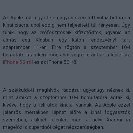
Az Apple már egy ideje nagyon szeretett volna betörni a
kínai piacra, ahol eddig nem teljesített túl fényesen. Úgy
tűnik, hogy az erőfeszítéseik kifizetődtek, ugyanis az
almás cég Kínában egy külön rendezvényt tart
szeptember 11-én. Erre rögtön a szeptember 10-i
bemutató után kerül sor, ahol végre lerántják a leplet az
iPhone 5S-ről
és az iPhone 5C-ről.
A szétküldött meghívók ráadásul ugyanúgy néznek ki,
mint amiket a szeptember 10-i bemutatóra adtak ki,
kivéve, hogy a feliratok kínaiul vannak. Az Apple ezzel
jelentős mértékben léphet előre a kínai fogyasztók
szemében, akiknél jelenleg még a helyi Xiaomi is
megelőzi a cupertinói céget népszerűségben.