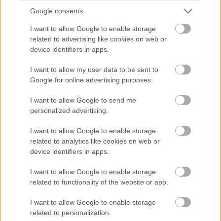
célzó hirdetések ráadásul mivel pontosabban lesznek,
Google consents
többe is kerülnek.
I want to allow Google to enable storage
related to advertising like cookies on web or
A Google Glass jelenleg csak a szerencsés tesztelők
device identifiers in apps.
számára elérhető, a végleges megjelenésre valamikor
jövőre számíthatunk. Az biztos, hogy 1500 dollárnál
I want to allow my user data to be sent to
Google for online advertising purposes.
olcsóbb lesz, de, hogy mennyire, azt nem tudni. Egyes
források szerint akár 300 dollárig is lemehet az ára, de
I want to allow Google to send me
ez kissé valószínűtlen.
personalized advertising.
I want to allow Google to enable storage
related to analytics like cookies on web or
Pulzusméréssel segíti a biztonságos mozgást az új
device identifiers in apps.
balatoni kardioösvény (X)
4 és egy 8 km-es egészségügyi tanösvény nyílt
I want to allow Google to enable storage
Balatonalmádiban.
related to functionality of the website or app.
I want to allow Google to enable storage
related to personalization.