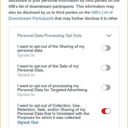
disclosure of your personal information by third parties on the
IAB’s list of downstream participants. This information may
Bár a Google Glass még meg sem jelent, az elemzők
also be disclosed by us to third parties on the
IAB’s List of
már most úgy gondolják, hogy
aranybányává
változhat
Downstream Participants
that may further disclose it to other
az általa megteremtett új piac, mindössze néhány éven
third parties.
belül. A SunTrust Robinson Humphrey szakértői szerint a
Please note that this website/app uses one or more Google
Personal Data Processing Opt Outs
viselhető kütyük szektora 2017-ben már csak a Google
services and may gather and store information including but
számára 3,27 milliárd dolláros bevételt hoz majd. Ez
not limited to your visit or usage behaviour. You may click to
I want to opt-out of the Sharing of my
personal data.
egyébként akkor a Google teljes bevételének (becsült
grant or deny consent to Google and its third-party tags to
Opted In
86,4 milliárd dollár) a 3,7 százalékát tenné ki.
use your data for below specified purposes in below Google
consent section.
I want to opt-out of the Sale of my
Personal Data.
Opted In
A nagy pénz állítólag abban rejlik, hogy a
Glass
további
I want to opt-out of processing my
Personal Data for Targeted Advertising.
keresésekre ad majd lehetőséget, illetve a hirdetéseket
Opted In
is jobban személyre lehet szabni az okosszemüvegnek
I want to opt-out of Collection, Use,
köszönhetően. Persze az appok értékesítése is segít
Retention, Sale, and/or Sharing of my
majd a pénzszerzésben a webóriás számára. Azt
Personal Data that Is Unrelated with the
Purposes for which it was collected.
mondják, az, aki Glasst használ, kétszer annyit keres
Opted Out
majd a neten, mint akinek más kütyüje van. A Glasst