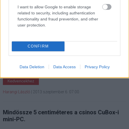
Címkék:
#google
#google glass
#okosszemüveg
I want to allow Google to enable storage
related to security, including authentication
#viselhető
#hardver
functionality and fraud prevention, and other
user protection.
CONFIRM
Android, Linux és PC egyben, 10
ezer forintért
Data Deletion
Data Access
Privacy Policy
Kedvencekhez
Harangi László
|
2013 szeptember 6. 07:00
Mindössze 5 centiméteres a csinos CuBox-i
mini-PC.