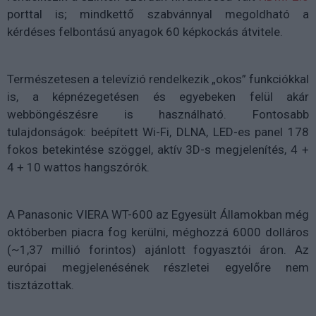
porttal is; mindkettő szabvánnyal megoldható a
kérdéses felbontású anyagok 60 képkockás átvitele.
Természetesen a televízió rendelkezik „okos” funkciókkal
is, a képnézegetésen és egyebeken felül akár
webböngészésre is használható. Fontosabb
tulajdonságok: beépített Wi-Fi, DLNA, LED-es panel 178
fokos betekintése szöggel, aktív 3D-s megjelenítés, 4 +
4 + 10 wattos hangszórók.
A Panasonic VIERA WT-600 az Egyesült Államokban még
októberben piacra fog kerülni, méghozzá 6000 dolláros
(~1,37 millió forintos) ajánlott fogyasztói áron. Az
európai megjelenésének részletei egyelőre nem
tisztázottak.