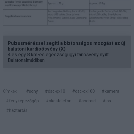
Pulzusméréssel segíti a biztonságos mozgást az új
balatoni kardioösvény (X)
4 és egy 8 km-es egészségügyi tanösvény nyílt
Balatonalmádiban.
Címkék:
#sony
#dsc-qx10
#dsc-qx100
#kamera
#fényképezőgép
#okostelefon
#android
#ios
#háztartás