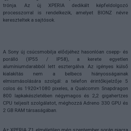
trónja. Az új XPERIA dedikált képfeldolgozó
processzorral is rendelkezik, amelyet BIONZ névre
kereszteltek a sajtósok.
A Sony új csúcsmobilja elődjéhez hasonlóan csepp- és
porálló (IP55 / IP58), a kerete egyetlen
alumíniumdarabból lett esztergálva. Az igényes külső
kialakítás nem a belbecs hiányosságainak
elmismásolására szolgál: a telefon érintőkijelzője 5
colos és 1920×1080 pixeles, a Qualcomm Snapdragon
800 lapkakészletében négymagos és 2,2 gigahertzes
CPU teljesít szolgálatot, méghozzá Adreno 330 GPU és
2 GB RAM társaságában.
Az XPERIA Z1 elméletileg még szeptember során piacra