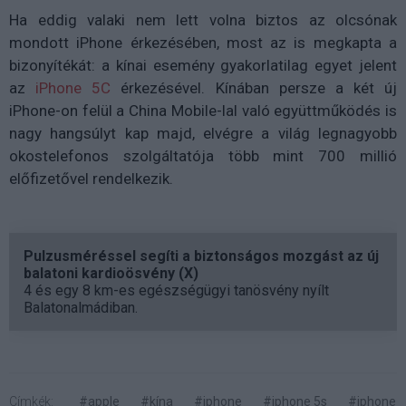
Ha eddig valaki nem lett volna biztos az olcsónak
mondott iPhone érkezésében, most az is megkapta a
bizonyítékát: a kínai esemény gyakorlatilag egyet jelent
az
iPhone 5C
érkezésével. Kínában persze a két új
iPhone-on felül a China Mobile-lal való együttműködés is
nagy hangsúlyt kap majd, elvégre a világ legnagyobb
okostelefonos szolgáltatója több mint 700 millió
előfizetővel rendelkezik.
Pulzusméréssel segíti a biztonságos mozgást az új
balatoni kardioösvény (X)
4 és egy 8 km-es egészségügyi tanösvény nyílt
Balatonalmádiban.
Címkék:
#apple
#kína
#iphone
#iphone 5s
#iphone