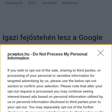
#bluetooth
#nfc
#android
#életmód
Igazi fejőstehén lesz a Google
Glass
pcwplus.hu -
Do Not Process My Personal
Information
Kedvencekhez
If you wish to opt-out of the sale, sharing to third parties, or
Harangi László
|
2013 szeptember 6. 10:00
processing of your personal or sensitive information for
targeted advertising by us, please use the below opt-out
section to confirm your selection. Please note that after your
Az elemzők szerint a viselhető kütyük több
opt-out request is processed you may continue seeing
mint 3 milliárd dolláros forgalmat generálnak.
interest-based ads based on personal information utilized by
us or personal information disclosed to third parties prior to
your opt-out. You may separately opt-out of the further