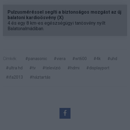
Pulzusméréssel segíti a biztonságos mozgást az új
balatoni kardioösvény (X)
4 és egy 8 km-es egészségügyi tanösvény nyílt
Balatonalmádiban.
Címkék:
#panasonic
#viera
#wt600
#4k
#uhd
#ultra hd
#tv
#televízió
#hdmi
#displayport
#ifa2013
#háztartás