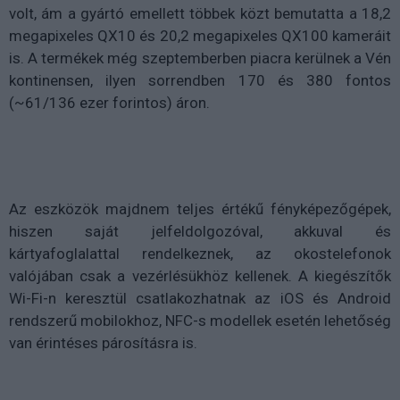
volt, ám a gyártó emellett többek közt bemutatta a 18,2
megapixeles QX10 és 20,2 megapixeles QX100 kameráit
is. A termékek még szeptemberben piacra kerülnek a Vén
kontinensen, ilyen sorrendben 170 és 380 fontos
(~61/136 ezer forintos) áron.
Az eszközök majdnem teljes értékű fényképezőgépek,
hiszen saját jelfeldolgozóval, akkuval és
kártyafoglalattal rendelkeznek, az okostelefonok
valójában csak a vezérlésükhöz kellenek. A kiegészítők
Wi-Fi-n keresztül csatlakozhatnak az iOS és Android
rendszerű mobilokhoz, NFC-s modellek esetén lehetőség
van érintéses párosításra is.