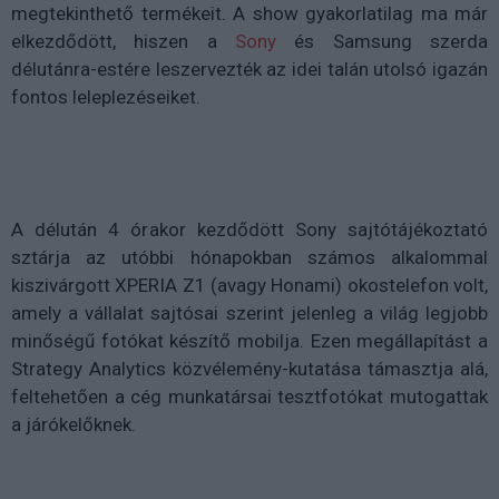
megtekinthető termékeit. A show gyakorlatilag ma már
elkezdődött, hiszen a
Sony
és Samsung szerda
délutánra-estére leszervezték az idei talán utolsó igazán
fontos leleplezéseiket.
A délután 4 órakor kezdődött Sony sajtótájékoztató
sztárja az utóbbi hónapokban számos alkalommal
kiszivárgott XPERIA Z1 (avagy Honami) okostelefon volt,
amely a vállalat sajtósai szerint jelenleg a világ legjobb
minőségű fotókat készítő mobilja. Ezen megállapítást a
Strategy Analytics közvélemény-kutatása támasztja alá,
feltehetően a cég munkatársai tesztfotókat mutogattak
a járókelőknek.