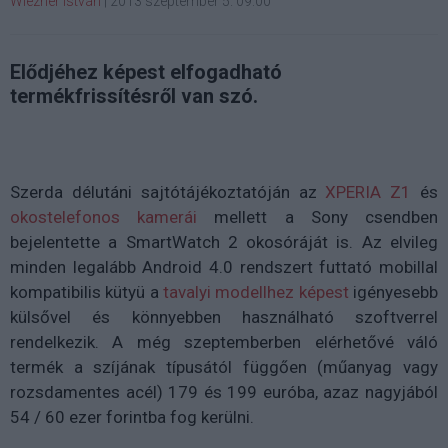
Wiezner István
|
2013 szeptember 5. 09:00
Elődjéhez képest elfogadható
termékfrissítésről van szó.
Szerda délutáni sajtótájékoztatóján az
XPERIA Z1
és
okostelefonos kamerái
mellett a Sony csendben
bejelentette a SmartWatch 2 okosóráját is. Az elvileg
minden legalább Android 4.0 rendszert futtató mobillal
kompatibilis kütyü a
tavalyi modellhez képest
igényesebb
külsővel és könnyebben használható szoftverrel
rendelkezik. A még szeptemberben elérhetővé váló
termék a szíjának típusától függően (műanyag vagy
rozsdamentes acél) 179 és 199 euróba, azaz nagyjából
54 / 60 ezer forintba fog kerülni.