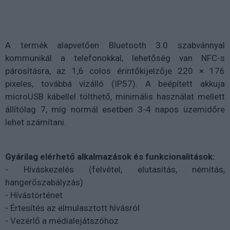
A termék alapvetően Bluetooth 3.0 szabvánnyal
kommunikál a telefonokkal, lehetőség van NFC-s
párosításra, az 1,6 colos érintőkijelzője 220 × 176
pixeles, továbbá vízálló (IP57). A beépített akkuja
microUSB kábellel tölthető, minimális használat mellett
állítólag 7, míg normál esetben 3-4 napos üzemidőre
lehet számítani.
Gyárilag elérhető alkalmazások és funkcionalitások:
- Híváskezelés (felvétel, elutasítás, némítás,
hangerőszabályzás)
- Hívástörténet
- Értesítés az elmulasztott hívásról
- Vezérlő a médialejátszóhoz