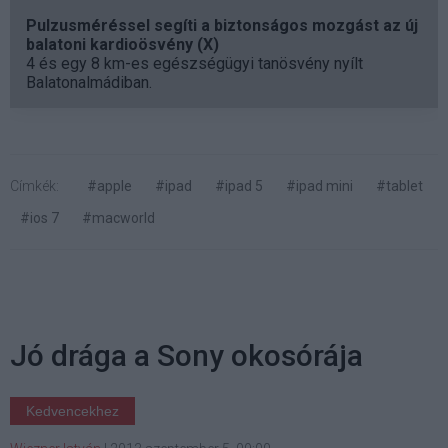
Pulzusméréssel segíti a biztonságos mozgást az új
balatoni kardioösvény (X)
4 és egy 8 km-es egészségügyi tanösvény nyílt
Balatonalmádiban.
Címkék:
#apple
#ipad
#ipad 5
#ipad mini
#tablet
#ios 7
#macworld
Jó drága a Sony okosórája
Kedvencekhez