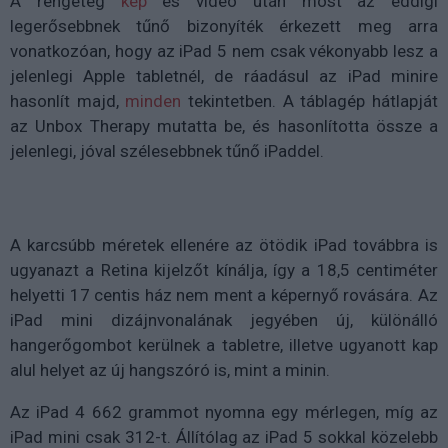
A rengeteg
kép
és videó után most az eddigi
legerősebbnek tűnő bizonyíték érkezett meg arra
vonatkozóan, hogy az iPad 5 nem csak vékonyabb lesz a
jelenlegi Apple tabletnél, de ráadásul az iPad minire
hasonlít majd,
minden
tekintetben. A táblagép hátlapját
az Unbox Therapy mutatta be, és hasonlította össze a
jelenlegi, jóval szélesebbnek tűnő iPaddel.
A karcsúbb méretek ellenére az ötödik iPad továbbra is
ugyanazt a Retina kijelzőt kínálja, így a 18,5 centiméter
helyetti 17 centis ház nem ment a képernyő rovására. Az
iPad mini dizájnvonalának jegyében új, különálló
hangerőgombot kerülnek a tabletre, illetve ugyanott kap
alul helyet az új hangszóró is, mint a minin.
Az iPad 4 662 grammot nyomna egy mérlegen, míg az
iPad mini csak 312-t. Állítólag az iPad 5 sokkal közelebb