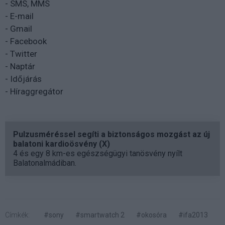
- SMS, MMS
- E-mail
- Gmail
- Facebook
- Twitter
- Naptár
- Időjárás
- Híraggregátor
Pulzusméréssel segíti a biztonságos mozgást az új
balatoni kardioösvény (X)
4 és egy 8 km-es egészségügyi tanösvény nyílt
Balatonalmádiban.
Címkék:
#sony
#smartwatch 2
#okosóra
#ifa2013