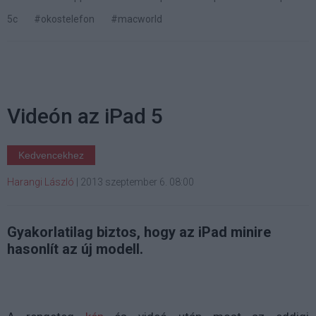
5c
#okostelefon
#macworld
Videón az iPad 5
Kedvencekhez
Harangi László
|
2013 szeptember 6. 08:00
Gyakorlatilag biztos, hogy az iPad minire
hasonlít az új modell.