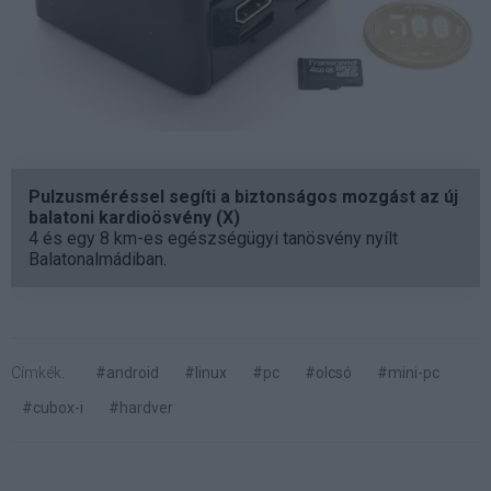
Pulzusméréssel segíti a biztonságos mozgást az új
balatoni kardioösvény (X)
4 és egy 8 km-es egészségügyi tanösvény nyílt
Balatonalmádiban.
Címkék:
#android
#linux
#pc
#olcsó
#mini-pc
#cubox-i
#hardver