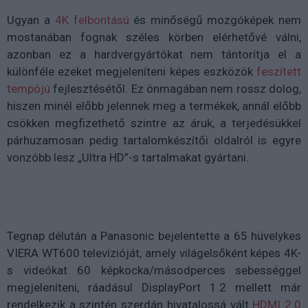
Ugyan a
4K felbontású
és minőségű mozgóképek nem
mostanában fognak széles körben elérhetővé válni,
azonban ez a hardvergyártókat nem tántorítja el a
különféle ezeket megjeleníteni képes eszközök
feszített
tempójú
fejlesztésétől. Ez önmagában nem rossz dolog,
hiszen minél előbb jelennek meg a termékek, annál előbb
csökken megfizethető szintre az áruk, a terjedésükkel
párhuzamosan pedig tartalomkészítői oldalról is egyre
vonzóbb lesz „Ultra HD”-s tartalmakat gyártani.
Tegnap délután a Panasonic bejelentette a 65 hüvelykes
VIERA WT600 televízióját, amely világelsőként képes 4K-
s videókat 60 képkocka/másodperces sebességgel
megjeleníteni, ráadásul DisplayPort 1.2 mellett már
rendelkezik a szintén szerdán hivatalossá vált
HDMI 2.0