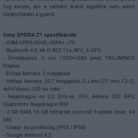
fog kerülni, ám a várható áráról egyelőre nem adott
tájékoztatást a gyártó.
Sony XPERIA Z1 specifikációk:
- GSM/GPRS/EDGE, HSPA+, LTE
- Bluetooth 4.0, Wi-Fi 802.11n, NFC, A-GPS
- Érintőkijelző: 5 col, 1920×1080 pixel, TRILUMINOS
Display
- Előlapi kamera: 2 megapixel
- Hátlapi kamera: 20,7 megapixel, G Lens (27 mm, F2.0),
autofókusz, LED-es vaku
- Négymagos és 2,2 GHz-es CPU, Adreno 330 GPU,
Qualcomm Snapdragon 800
- 2 GB RAM, 16 GB háttértár, microSD foglalat (max. 64
GB)
- Csepp- és porállóság (IP55 / IP58)
- Google Android 4.2