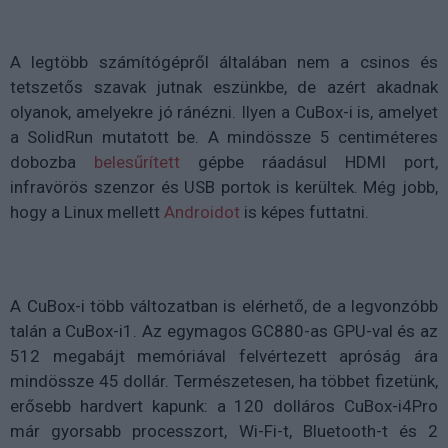
A legtöbb számítógépről általában nem a csinos és
tetszetős szavak jutnak eszünkbe, de azért akadnak
olyanok, amelyekre jó ránézni. Ilyen a CuBox-i is, amelyet
a SolidRun mutatott be. A mindössze 5 centiméteres
dobozba
belesűrített
gépbe ráadásul HDMI port,
infravörös szenzor és USB portok is kerültek. Még jobb,
hogy a Linux mellett
Androidot
is képes futtatni.
A CuBox-i több változatban is elérhető, de a legvonzóbb
talán a CuBox-i1. Az egymagos GC880-as GPU-val és az
512 megabájt memóriával felvértezett apróság ára
mindössze 45 dollár. Természetesen, ha többet fizetünk,
erősebb hardvert kapunk: a 120 dolláros CuBox-i4Pro
már gyorsabb processzort, Wi-Fi-t, Bluetooth-t és 2