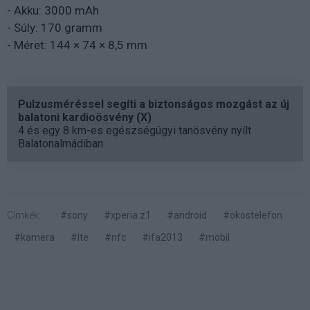
- Akku: 3000 mAh
- Súly: 170 gramm
- Méret: 144 × 74 × 8,5 mm
Pulzusméréssel segíti a biztonságos mozgást az új
balatoni kardioösvény (X)
4 és egy 8 km-es egészségügyi tanösvény nyílt
Balatonalmádiban.
Címkék:
#sony
#xperia z1
#android
#okostelefon
#kamera
#lte
#nfc
#ifa2013
#mobil