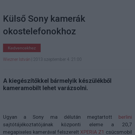
Külső Sony kamerák
okostelefonokhoz
Kedvencekhez
Wiezner István
|
2013 szeptember 4. 21:00
A kiegészítőkkel bármelyik készülékből
kameramobilt lehet varázsolni.
Ugyan a Sony ma délután megtartott
berlini
sajtótájékoztatójának központi eleme a 20,7
megapixeles kamerával felszerelt
XPERIA Z1
csúcsmobil