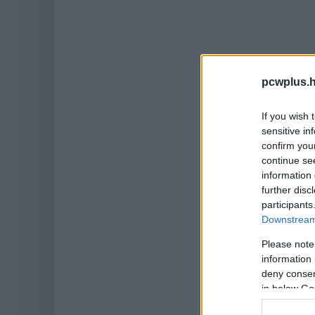
pcwplus.h
If you wish 
sensitive in
confirm you
continue se
information 
further disc
participants
Downstream 
Please note
information 
deny consent
in below Go