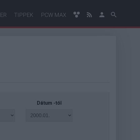
ER
TIPPEK
PCW MAX
Dátum -tól