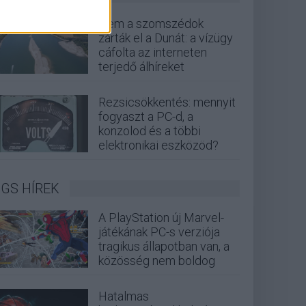
Nem a szomszédok
zárták el a Dunát: a vízügy
cáfolta az interneten
terjedő álhíreket
Rezsicsökkentés: mennyit
fogyaszt a PC-d, a
konzolod és a többi
elektronikai eszközöd?
GS HÍREK
A PlayStation új Marvel-
játékának PC-s verziója
tragikus állapotban van, a
közösség nem boldog
Hatalmas