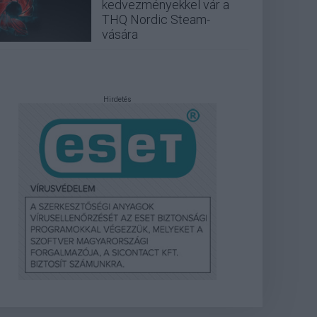
kedvezményekkel vár a
THQ Nordic Steam-
vására
Hirdetés