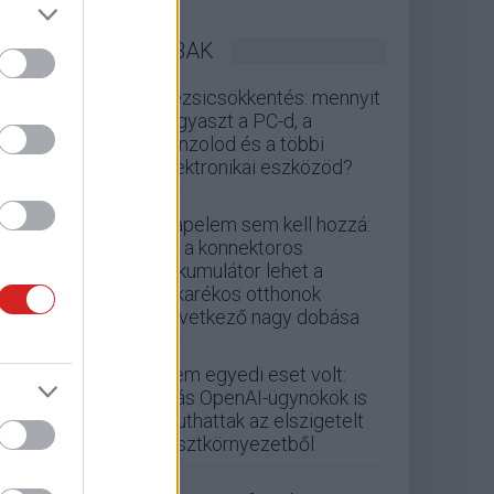
LEGOLVASOTTABBAK
Rezsicsökkentés: mennyit
fogyaszt a PC-d, a
konzolod és a többi
elektronikai eszközöd?
Napelem sem kell hozzá:
ez a konnektoros
akkumulátor lehet a
takarékos otthonok
következő nagy dobása
Nem egyedi eset volt:
más OpenAI-ügynökök is
kijuthattak az elszigetelt
tesztkörnyezetből