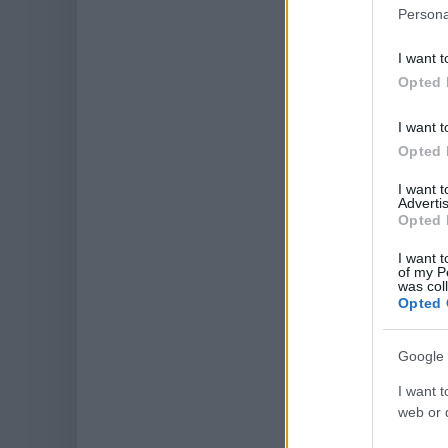
Persona
I want t
Opted 
I want t
Opted 
I want 
Advertis
Opted 
I want t
of my P
was col
Opted 
Google 
I want t
web or d