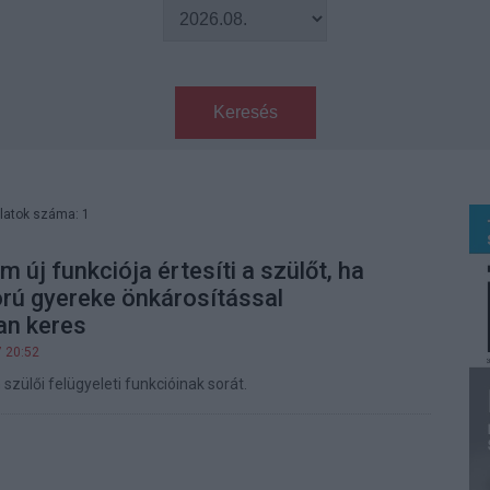
Keresés
latok száma: 1
m új funkciója értesíti a szülőt, ha
rú gyereke önkárosítással
an keres
7 20:52
 szülői felügyeleti funkcióinak sorát.