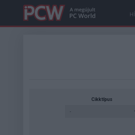
H
Cikktípus