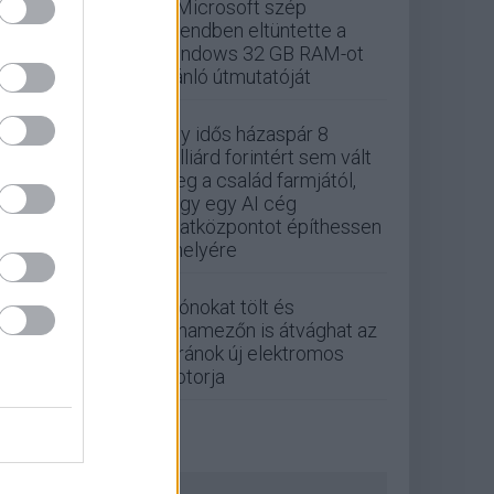
A Microsoft szép
csendben eltüntette a
Windows 32 GB RAM-ot
ajánló útmutatóját
Egy idős házaspár 8
milliárd forintért sem vált
meg a család farmjától,
hogy egy AI cég
adatközpontot építhessen
a helyére
Drónokat tölt és
aknamezőn is átvághat az
ukránok új elektromos
motorja
ZÖLD PÁLYA