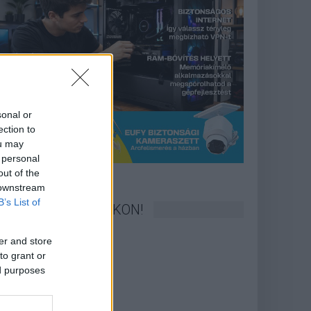
sonal or
ection to
ou may
 personal
out of the
 downstream
B’s List of
KÖVESS FACEBOOKON!
er and store
to grant or
ed purposes