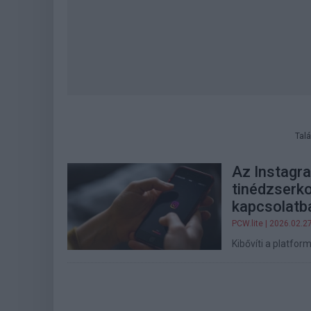
Talá
Az Instagra
tinédzserko
kapcsolatb
PCW.lite
| 2026.02.2
Kibővíti a platform