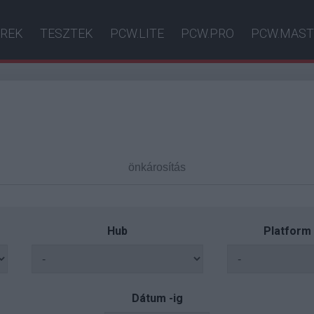
ÍREK
TESZTEK
PCW.LITE
PCW.PRO
PCW.MAST
Hub
Platform
Dátum -ig