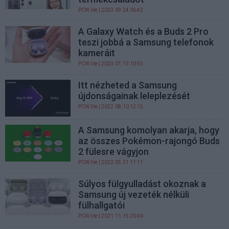
PCW.lite
| 2023.09.24 06:42
A Galaxy Watch és a Buds 2 Pro
teszi jobbá a Samsung telefonok
kameráit
PCW.lite
| 2023.01.13 10:55
Itt nézheted a Samsung
újdonságainak leleplezését
PCW.lite
| 2022.08.10 12:15
A Samsung komolyan akarja, hogy
az összes Pokémon-rajongó Buds
2 fülesre vágyjon
PCW.lite
| 2022.05.21 11:11
Súlyos fülgyulladást okoznak a
Samsung új vezeték nélküli
fülhallgatói
PCW.lite
| 2021.11.15 20:40