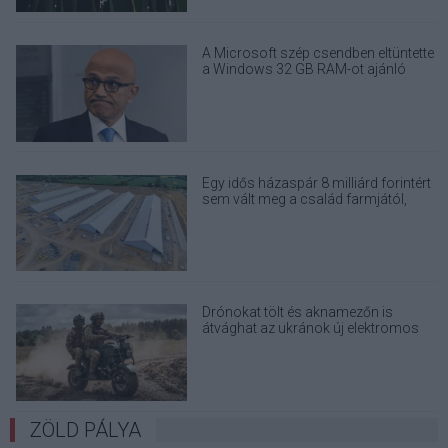
A Microsoft szép csendben eltüntette
a Windows 32 GB RAM-ot ajánló
útmutatóját
Egy idős házaspár 8 milliárd forintért
sem vált meg a család farmjától,
hogy egy AI cég adatközpontot
építhessen a helyére
Drónokat tölt és aknamezőn is
átvághat az ukránok új elektromos
motorja
ZÖLD PÁLYA