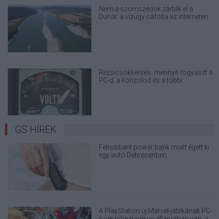
Nem a szomszédok zárták el a
Dunát: a vízügy cáfolta az interneten
terjedő álhíreket
Rezsicsökkentés: mennyit fogyaszt a
PC-d, a konzolod és a többi
elektronikai eszközöd?
GS HÍREK
Felrobbant power bank miatt égett ki
egy autó Debrecenben
A PlayStation új Marvel-játékának PC-
s verziója tragikus állapotban van, a