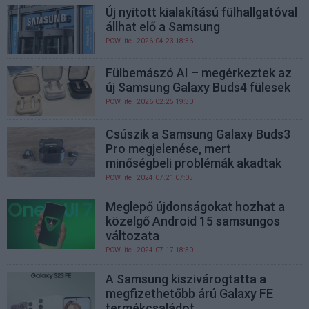
Új nyitott kialakítású fülhallgatóval
állhat elő a Samsung
PCW.lite
| 2026.04.23 18:36
Fülbemászó AI – megérkeztek az
új Samsung Galaxy Buds4 fülesek
PCW.lite
| 2026.02.25 19:30
Csúszik a Samsung Galaxy Buds3
Pro megjelenése, mert
minőségbeli problémák akadtak
PCW.lite
| 2024.07.21 07:05
Meglepő újdonságokat hozhat a
közelgő Android 15 samsungos
változata
PCW.lite
| 2024.07.17 18:30
A Samsung kiszivárogtatta a
megfizethetőbb árú Galaxy FE
termékcsaládot