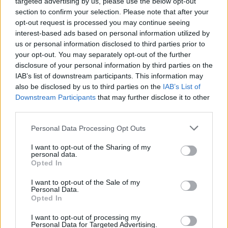
targeted advertising by us, please use the below opt-out
Pro vezeték nélküli fülhallgatója
section to confirm your selection. Please note that after your
PCW.lite
| 2020.12.21 12:31
opt-out request is processed you may continue seeing
interest-based ads based on personal information utilized by
Ilyenek belülről a Samsung új
us or personal information disclosed to third parties prior to
Galaxy Buds Live fülhallgatói
your opt-out. You may separately opt-out of the further
PCW.lite
| 2020.08.15 15:33
disclosure of your personal information by third parties on the
IAB’s list of downstream participants. This information may
Minden, ami a Samsung Unpacked
also be disclosed by us to third parties on the
IAB’s List of
során bemutatkozott
Downstream Participants
that may further disclose it to other
third parties.
PCW.lite
| 2020.08.05 16:15
Please note that this website/app uses one or more Google
Personal Data Processing Opt Outs
Már júliusban jöhet a Samsung
services and may gather and store information including but
Galaxy Watch 3
not limited to your visit or usage behaviour. You may click to
I want to opt-out of the Sharing of my
PCW.lite
| 2020.06.15 10:09
personal data.
grant or deny consent to Google and its third-party tags to
Opted In
use your data for below specified purposes in below Google
Babszemekre hasonlítanak majd a
consent section.
I want to opt-out of the Sale of my
következő Samsung Galaxy Buds
Personal Data.
fülhallgatók
Opted In
PCW.lite
| 2020.04.06 18:15
I want to opt-out of processing my
Personal Data for Targeted Advertising.