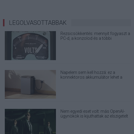
LEGOLVASOTTABBAK
Rezsicsökkentés: mennyit fogyaszt a
PC-d, a konzolod és a többi
elektronikai eszközöd?
Napelem sem kell hozzá: ez a
konnektoros akkumulátor lehet a
takarékos otthonok következő nagy
dobása
Nem egyedi eset volt: más OpenAI-
ügynökök is kijuthattak az elszigetelt
tesztkörnyezetből