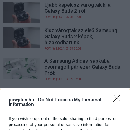
Újabb képek szivárogtak ki a
Galaxy Buds 2-ről
PCW.lite
| 2021.06.28 10:01
Kiszivárogtak az első Samsung
Galaxy Buds 2 képek,
bizakodhatunk
PCW.lite
| 2021.05.29 20:02
A Samsung Adidas-sapkába
csomagolt pár ezer Galaxy Buds
Prót
PCW.lite
| 2021.04.09 07:01
Videón is kiszivárgott a Samsung
Galaxy Buds Pro, egyvalamiben
pcwplus.hu -
Do Not Process My Personal
talán alulmarad az AirPods Próval
Information
szemben
PCW.lite
| 2021.01.06 18:01
If you wish to opt-out of the sale, sharing to third parties, or
processing of your personal or sensitive information for
Ilyen lesz a Samsung Galaxy Buds