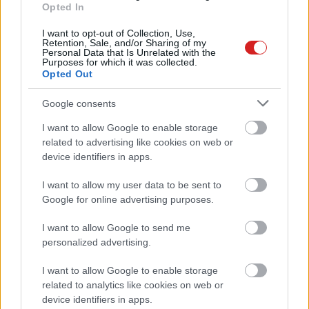
Könnyen javítható a Samsung
Opted In
Galaxy Buds+
PCW.lite
| 2020.03.07 12:00
I want to opt-out of Collection, Use,
Retention, Sale, and/or Sharing of my
Personal Data that Is Unrelated with the
Az Apple és a Samsung vezeték
Purposes for which it was collected.
Opted Out
nélküli fülhallgatóit szorongatná
meg a Honor Magic Earbuds
Google consents
PCW.lite
| 2020.02.25 12:20
I want to allow Google to enable storage
Aktív zajszűréssel érkezik a
related to advertising like cookies on web or
Samsung új vezeték nélküli
device identifiers in apps.
fülhallgatója
PCW.lite
| 2019.12.27 11:00
I want to allow my user data to be sent to
Google for online advertising purposes.
A tudósok szerint rákot okozhat
az AirPods
I want to allow Google to send me
PCW.lite
| 2019.03.14 15:00
personalized advertising.
Új okosóra, fitneszpánt és füles a
I want to allow Google to enable storage
Samsung bemutatón
related to analytics like cookies on web or
PCW.lite
| 2019.02.21 02:14
device identifiers in apps.