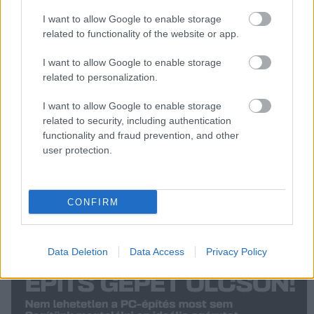
Ingyen Galaxy Buds jár a Galaxy
I want to allow Google to enable storage
S10-et előrendelőknek
related to functionality of the website or app.
PCW.lite
| 2019.02.11 12:00
I want to allow Google to enable storage
related to personalization.
A Galaxy S10 vezeték nélkül tölti
fel az új Samsung fülhallgatót
I want to allow Google to enable storage
PCW.lite
| 2019.02.08 07:00
related to security, including authentication
functionality and fraud prevention, and other
user protection.
CONFIRM
Data Deletion
Data Access
Privacy Policy