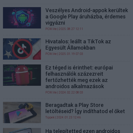
Veszélyes Android-appok kerültek
a Google Play áruházba, érdemes
vigyázni
PCW.lite
| 2025.08.27 12:11
Hivatalos: leállt a TikTok az
Egyesült Államokban
PCW.lite
| 2025.01.19 07:03
Ez téged is érinthet: európai
felhasználók százezreit
fertőzhették meg ezek az
androidos alkalmazások
PCW.lite
| 2024.02.22 08:03
Beragadtak a Play Store
letöltéseid? Így indíthatod el őket
Tippek
| 2024.01.23 12:46
Ha telepítetted ezen androidos