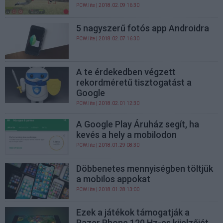
PCW.lite
| 2018.02.09 16:30
5 nagyszerű fotós app Androidra
PCW.lite
| 2018.02.07 16:30
A te érdekedben végzett
rekordméretű tisztogatást a
Google
PCW.lite
| 2018.02.01 12:30
A Google Play Áruház segít, ha
kevés a hely a mobilodon
PCW.lite
| 2018.01.29 08:30
Döbbenetes mennyiségben töltjük
a mobilos appokat
PCW.lite
| 2018.01.28 13:00
Ezek a játékok támogatják a
Razer Phone 120 Hz-es kijelzőjét