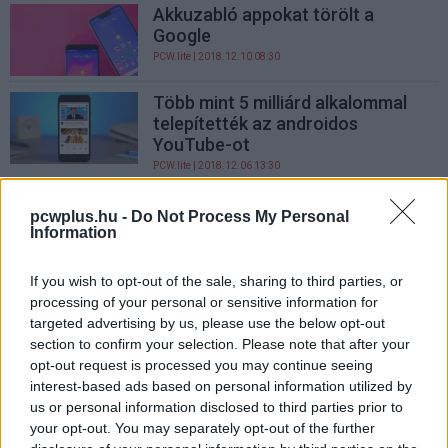
Akkuzabló appokat törölt a
Google
PCW.lite
| 2018.12.10 08:30
Több mint 5 milliárd alkalommal
telepítették az androidos
YouTube-ot
PCW.lite
| 2018.12.06 13:30
Ezekkel az appokkal követheted
pcwplus.hu -
Do Not Process My Personal
az alvásodat
Information
PCW.lite
| 2018.11.28 16:30
If you wish to opt-out of the sale, sharing to third parties, or
Megújult a Google fájlkezelője
processing of your personal or sensitive information for
PCW.lite
| 2018.11.10 12:00
targeted advertising by us, please use the below opt-out
section to confirm your selection. Please note that after your
opt-out request is processed you may continue seeing
Hamarosan használat közben is
interest-based ads based on personal information utilized by
frissülnek az androidos appok
us or personal information disclosed to third parties prior to
your opt-out. You may separately opt-out of the further
PCW.lite
| 2018.11.10 09:30