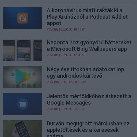
A koronavírus miatt rakták ki a
Play Áruházból a Podcast Addict
appot
PCW.lite
| 2020.05.18 16:04
Naponta hoz gyönyörű háttereket
a Microsoft Bing Wallpapers app
PCW.lite
| 2020.05.12 08:59
Négy éve titokban adatokat lop
egy androidos kártevő
PCW.pro
| 2020.05.04 13:32
Jelentős mérföldkőhöz érkezett a
Google Messages
PCW.lite
| 2020.05.04 10:31
Durván megugrott márciusban az
appletöltések és a keresések
száma