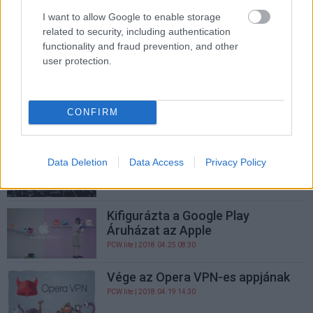
PCW.lite
| 2018.06.29 14:30
I want to allow Google to enable storage
Az offline megosztott androidos
related to security, including authentication
appok is biztonságosak lesznek
functionality and fraud prevention, and other
user protection.
PCW.lite
| 2018.06.22 10:00
Éjszakai móddal frissült az
androidos Opera
CONFIRM
PCW.lite
| 2018.05.15 15:00
Csúnyán lejáratta magát egy
Data Deletion
Data Access
Privacy Policy
androidos gyártó
PCW.lite
| 2018.04.29 07:00
Kifigurázta a Google Play
Áruházat az Apple
PCW.lite
| 2018.04.25 08:30
Vége az Opera VPN-es appjának
PCW.lite
| 2018.04.19 14:30