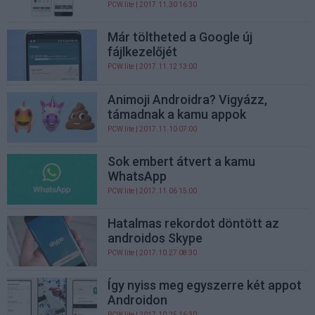
PCW.lite
| 2017.11.30 16:30
Már töltheted a Google új
fájlkezelőjét
PCW.lite
| 2017.11.12 13:00
Animoji Androidra? Vigyázz,
támadnak a kamu appok
PCW.lite
| 2017.11.10 07:00
Sok embert átvert a kamu
WhatsApp
PCW.lite
| 2017.11.06 15:00
Hatalmas rekordot döntött az
androidos Skype
PCW.lite
| 2017.10.27 08:30
Így nyiss meg egyszerre két appot
Androidon
PCW.lite
| 2017.10.25 16:30