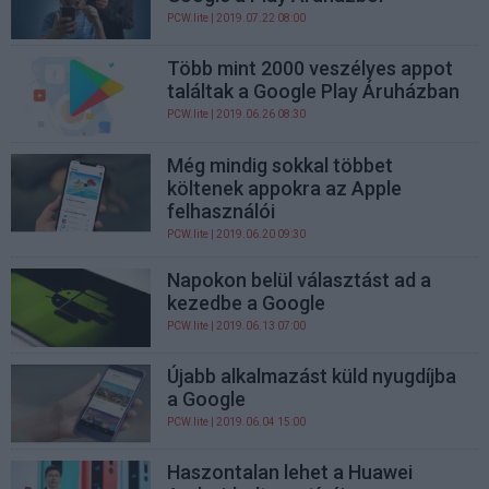
PCW.lite
| 2019.07.22 08:00
Több mint 2000 veszélyes appot
találtak a Google Play Áruházban
PCW.lite
| 2019.06.26 08:30
Még mindig sokkal többet
költenek appokra az Apple
felhasználói
PCW.lite
| 2019.06.20 09:30
Napokon belül választást ad a
kezedbe a Google
PCW.lite
| 2019.06.13 07:00
Újabb alkalmazást küld nyugdíjba
a Google
PCW.lite
| 2019.06.04 15:00
Haszontalan lehet a Huawei