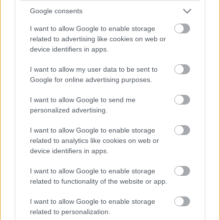
Kártyaszerű felületet tesztel a
Google consents
Google Play Áruház
I want to allow Google to enable storage
PCW.lite
| 2018.07.24 08:30
related to advertising like cookies on web or
device identifiers in apps.
Idén eddig 34 milliárd dollárt
szórtunk el appokra
I want to allow my user data to be sent to
PCW.lite
| 2018.07.17 16:30
Google for online advertising purposes.
Készül a Mozilla újabb androidos
I want to allow Google to send me
böngészője
personalized advertising.
PCW.lite
| 2018.07.10 16:30
I want to allow Google to enable storage
A Google mesterséges
related to analytics like cookies on web or
intelligenciája tudja, hogy mit
device identifiers in apps.
akarsz
PCW.lite
| 2018.07.09 16:30
I want to allow Google to enable storage
related to functionality of the website or app.
Rejtélyes szolgáltatásokkal
lophatják a pénzedet egyes
I want to allow Google to enable storage
androidos appok
related to personalization.