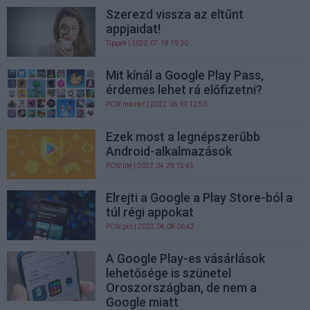
Szerezd vissza az eltűnt
appjaidat!
Tippek
| 2022.07.18 19:30
Mit kínál a Google Play Pass,
érdemes lehet rá előfizetni?
PCW.master
| 2022.06.19 12:50
Ezek most a legnépszerűbb
Android-alkalmazások
PCW.lite
| 2022.04.29 15:45
Elrejti a Google a Play Store-ból a
túl régi appokat
PCW.pro
| 2022.04.08 06:42
A Google Play-es vásárlások
lehetősége is szünetel
Oroszországban, de nem a
Google miatt