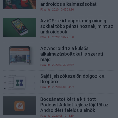
androidos alkalmazásokat
PCW.lite
| 2020.10.02 21:30
Az iOS-re írt appok még mindig
sokkal több pénzt hoznak, mint az
androidosok
PCW.lite
| 2020.10.02 20:00
Az Android 12 a külsős
alkalmazásboltokat is szereti
majd
PCW.lite
| 2020.09.30 06:59
Saját jelszókezelőn dolgozik a
Dropbox
PCW.lite
| 2020.06.06 14:59
Bocsánatot kért a kitiltott
Podcast Addict fejlesztőjétől az
Androidért felelős alelnök
PCW.lite
| 2020.05.19 16:19