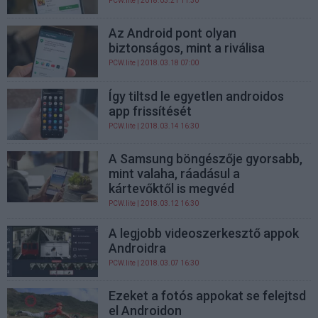
PCW.lite
| 2018.03.21 11:30
Az Android pont olyan
biztonságos, mint a riválisa
PCW.lite
| 2018.03.18 07:00
Így tiltsd le egyetlen androidos
app frissítését
PCW.lite
| 2018.03.14 16:30
A Samsung böngészője gyorsabb,
mint valaha, ráadásul a
kártevőktől is megvéd
PCW.lite
| 2018.03.12 16:30
A legjobb videoszerkesztő appok
Androidra
PCW.lite
| 2018.03.07 16:30
Ezeket a fotós appokat se felejtsd
el Androidon