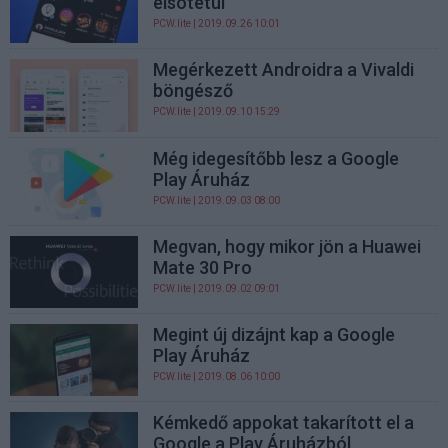
elsötétül
PCW.lite
| 2019.09.26 10:01
Megérkezett Androidra a Vivaldi
böngésző
PCW.lite
| 2019.09.10 15:29
Még idegesítőbb lesz a Google
Play Áruház
PCW.lite
| 2019.09.03 08:00
Megvan, hogy mikor jön a Huawei
Mate 30 Pro
PCW.lite
| 2019.09.02 09:01
Megint új dizájnt kap a Google
Play Áruház
PCW.lite
| 2019.08.06 10:00
Kémkedő appokat takarított el a
Google a Play Áruházból