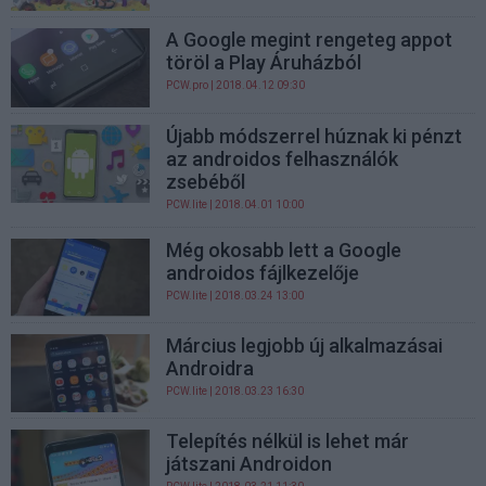
A Google megint rengeteg appot
töröl a Play Áruházból
PCW.pro
| 2018.04.12 09:30
Újabb módszerrel húznak ki pénzt
az androidos felhasználók
zsebéből
PCW.lite
| 2018.04.01 10:00
Még okosabb lett a Google
androidos fájlkezelője
PCW.lite
| 2018.03.24 13:00
Március legjobb új alkalmazásai
Androidra
PCW.lite
| 2018.03.23 16:30
Telepítés nélkül is lehet már
játszani Androidon