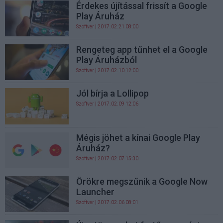
Érdekes újítással frissít a Google
Play Áruház
Szoftver
| 2017.02.21 08:00
Rengeteg app tűnhet el a Google
Play Áruházból
Szoftver
| 2017.02.10 12:00
Jól bírja a Lollipop
Szoftver
| 2017.02.09 12:06
Mégis jöhet a kínai Google Play
Áruház?
Szoftver
| 2017.02.07 15:30
Örökre megszűnik a Google Now
Launcher
Szoftver
| 2017.02.06 08:01