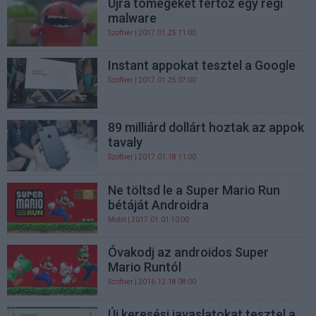
Újra tömegeket fertőz egy régi
malware
Szoftver
| 2017.01.25 11:00
Instant appokat tesztel a Google
Szoftver
| 2017.01.25 07:00
89 milliárd dollárt hoztak az appok
tavaly
Szoftver
| 2017.01.18 11:00
Ne töltsd le a Super Mario Run
bétáját Androidra
Mobil
| 2017.01.01 10:00
Óvakodj az androidos Super
Mario Runtól
Szoftver
| 2016.12.18 08:00
Új keresési javaslatokat tesztel a