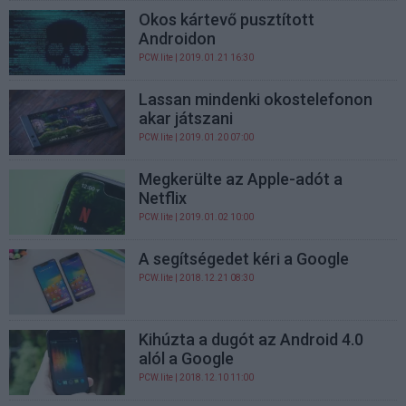
Okos kártevő pusztított
Androidon
PCW.lite
| 2019.01.21 16:30
Lassan mindenki okostelefonon
akar játszani
PCW.lite
| 2019.01.20 07:00
Megkerülte az Apple-adót a
Netflix
PCW.lite
| 2019.01.02 10:00
A segítségedet kéri a Google
PCW.lite
| 2018.12.21 08:30
Kihúzta a dugót az Android 4.0
alól a Google
PCW.lite
| 2018.12.10 11:00