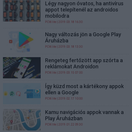
Légy nagyon óvatos, ha antivírus
appot telepítenél az androidos
mobilodra
PCW.lite
| 2019.03.18 16:30
Nagy változás jön a Google Play
Áruházba
PCW.lite
| 2019.03.18 13:30
Rengeteg fertőzött app szórta a
reklámokat Androidon
PCW.lite
| 2019.03.15 07:00
Így küzd most a kártékony appok
ellen a Google
PCW.lite
| 2019.02.17 10:00
Kamu navigációs appok vannak a
Play Áruházban
PCW.lite
| 2019.01.22 09:30