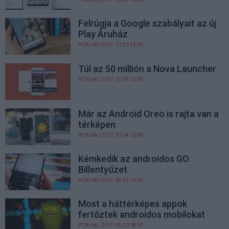
Felrúgja a Google szabályait az új
Play Áruház
PCW.lite
| 2017.10.20 13:00
Túl az 50 millión a Nova Launcher
PCW.lite
| 2017.10.09 15:00
Már az Android Oreo is rajta van a
térképen
PCW.lite
| 2017.10.04 10:00
Kémkedik az androidos GO
Billentyűzet
PCW.lite
| 2017.09.25 13:00
Most a háttérképes appok
fertőztek androidos mobilokat
PCW.lite
| 2017.09.20 08:30