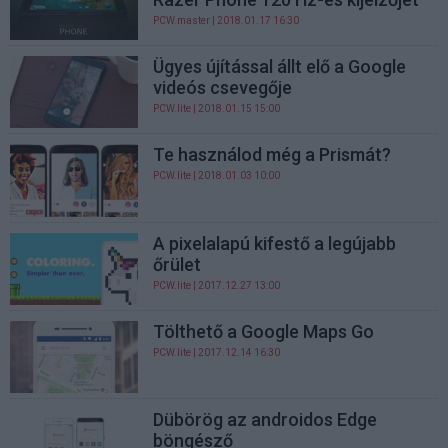
PCW.master
| 2018.01.17 16:30
Ügyes újítással állt elő a Google
videós csevegője
PCW.lite
| 2018.01.15 15:00
Te használod még a Prismát?
PCW.lite
| 2018.01.03 10:00
A pixelalapú kifestő a legújabb
őrület
PCW.lite
| 2017.12.27 13:00
Tölthető a Google Maps Go
PCW.lite
| 2017.12.14 16:30
Dübörög az androidos Edge
böngésző