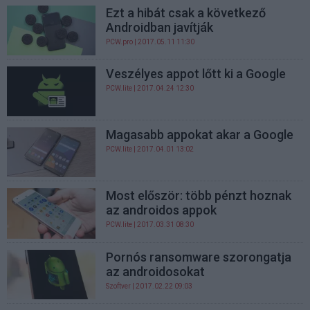
Ezt a hibát csak a következő
Androidban javítják
PCW.pro
| 2017.05.11 11:30
Veszélyes appot lőtt ki a Google
PCW.lite
| 2017.04.24 12:30
Magasabb appokat akar a Google
PCW.lite
| 2017.04.01 13:02
Most először: több pénzt hoznak
az androidos appok
PCW.lite
| 2017.03.31 08:30
Pornós ransomware szorongatja
az androidosokat
Szoftver
| 2017.02.22 09:03