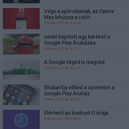
Vége a spórolásnak, az Opera
Max lehúzza a rolót
PCW.lite
| 2017.08.15 16:30
Ismét bejutott egy kártevő a
Google Play Áruházba
PCW.pro
| 2017.08.15 11:30
A Google téged is megvéd
PCW.lite
| 2017.08.10 11:30
Eltakarítja előled a szemetet a
Google Play Áruház
PCW.lite
| 2017.08.06 10:00
Elérhető az Android O órája
PCW.lite
| 2017.08.02 08:30