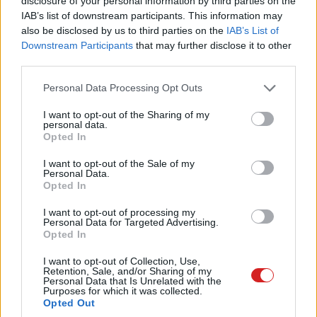
disclosure of your personal information by third parties on the
IAB’s list of downstream participants. This information may
Mindenki menekül az Apple- és a
also be disclosed by us to third parties on the
IAB’s List of
Google-adó elől
Downstream Participants
that may further disclose it to other
PCW.lite
| 2018.08.24 07:00
third parties.
Félbevágta az appokat a Google
Please note that this website/app uses one or more Google
Personal Data Processing Opt Outs
Play Áruház
services and may gather and store information including but
PCW.lite
| 2018.08.12 07:00
not limited to your visit or usage behaviour. You may click to
I want to opt-out of the Sharing of my
personal data.
grant or deny consent to Google and its third-party tags to
Opted In
A Google kitiltotta a kriptovalutás
use your data for below specified purposes in below Google
appokat
consent section.
I want to opt-out of the Sale of my
Personal Data.
PCW.lite
| 2018.07.30 07:00
Opted In
Furcsa harcot kezdett a VLC és a
I want to opt-out of processing my
Huawei
Personal Data for Targeted Advertising.
Opted In
PCW.lite
| 2018.07.27 14:30
I want to opt-out of Collection, Use,
Ezért nem tudsz tekerni az
Retention, Sale, and/or Sharing of my
androidos YouTube-ban
Personal Data that Is Unrelated with the
Purposes for which it was collected.
PCW.lite
| 2018.07.26 12:00
Opted Out