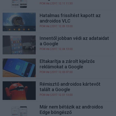
PCW.lite
| 2017.12.11 11:30
Hatalmas frissítést kapott az
androidos VLC
PCW.lite
| 2017.12.05 13:00
Innentől jobban védi az adataidat
a Google
PCW.lite
| 2017.12.04 13:00
Eltakarítja a zárolt kijelzős
reklámokat a Google
PCW.lite
| 2017.12.03 07:00
Rémisztő androidos kártevőt
talált a Google
PCW.lite
| 2017.12.01 13:00
Már nem bétázik az androidos
Edge böngésző