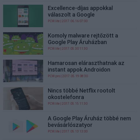
Excellence-díjas appokkal
válaszolt a Google
PCW.lite
| 2017.06.16 07:00
Komoly malware rejtőzött a
Google Play Áruházban
PCW.lite
| 2017.05.30 11:30
Hamarosan eláraszthatnak az
instant appok Androidon
PCW.pro
| 2017.05.19 08:30
Nincs többé Netflix rootolt
okostelefonra
PCW.lite
| 2017.05.15 11:30
A Google Play Áruház többé nem
bevásárlószatyor
PCW.lite
| 2017.05.13 13:00