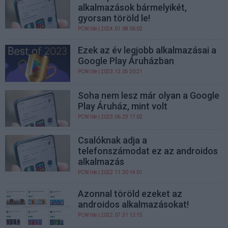
alkalmazások bármelyikét,
gyorsan töröld le!
PCW.lite
| 2024.01.08 06:02
Ezek az év legjobb alkalmazásai a
Google Play Áruházban
PCW.lite
| 2023.12.05 20:21
Soha nem lesz már olyan a Google
Play Áruház, mint volt
PCW.lite
| 2023.06.29 17:02
Csalóknak adja a
telefonszámodat ez az androidos
alkalmazás
PCW.lite
| 2022.11.30 14:01
Azonnal töröld ezeket az
androidos alkalmazásokat!
PCW.lite
| 2022.07.31 13:15