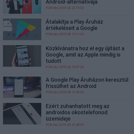
Android-alternatívája
PCW.lite
| 2019.05.22 13:00
Átalakítja a Play Áruház
értékeléseit a Google
PCW.lite
| 2019.05.10 11:30
Közkívánatra hoz el egy újítást a
Google, amit az Apple mindig is
tudott
PCW.lite
| 2019.04.19 07:00
A Google Play Áruházon keresztül
frissülhet az Android
PCW.lite
| 2019.04.15 09:30
Ezért zuhanhatott meg az
androidos okostelefonod
üzemideje
PCW.lite
| 2019.03.25 08:30