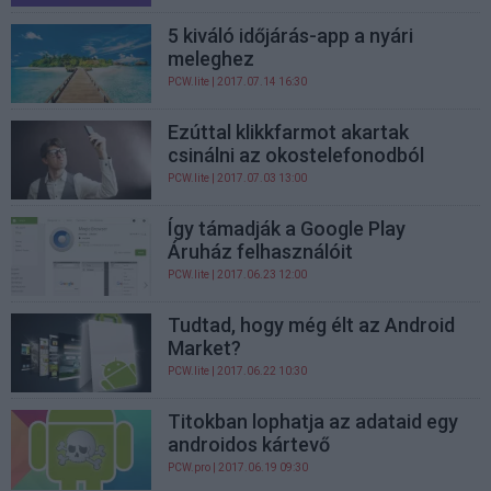
5 kiváló időjárás-app a nyári
meleghez
PCW.lite
| 2017.07.14 16:30
Ezúttal klikkfarmot akartak
csinálni az okostelefonodból
PCW.lite
| 2017.07.03 13:00
Így támadják a Google Play
Áruház felhasználóit
PCW.lite
| 2017.06.23 12:00
Tudtad, hogy még élt az Android
Market?
PCW.lite
| 2017.06.22 10:30
Titokban lophatja az adataid egy
androidos kártevő
PCW.pro
| 2017.06.19 09:30