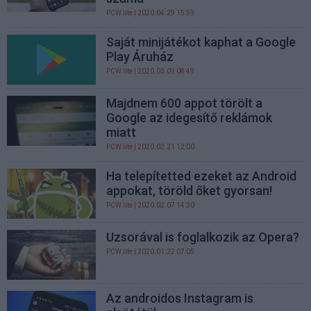
PCW.lite
| 2020.04.29 15:59
Saját minijátékot kaphat a Google
Play Áruház
PCW.lite
| 2020.03.09 08:49
Majdnem 600 appot törölt a
Google az idegesítő reklámok
miatt
PCW.lite
| 2020.02.21 12:00
Ha telepítetted ezeket az Android
appokat, töröld őket gyorsan!
PCW.lite
| 2020.02.07 14:30
Uzsorával is foglalkozik az Opera?
PCW.lite
| 2020.01.22 07:05
Az androidos Instagram is