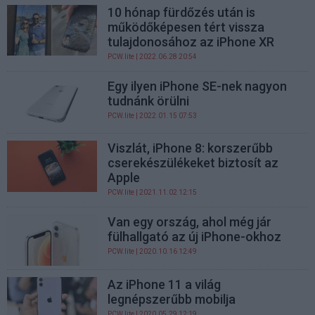
10 hónap fürdőzés után is
működőképesen tért vissza
tulajdonosához az iPhone XR
PCW.lite
| 2022.06.28 20:54
Egy ilyen iPhone SE-nek nagyon
tudnánk örülni
PCW.lite
| 2022.01.15 07:53
Viszlát, iPhone 8: korszerűbb
cserekészülékeket biztosít az
Apple
PCW.lite
| 2021.11.02 12:15
Van egy ország, ahol még jár
fülhallgató az új iPhone-okhoz
PCW.lite
| 2020.10.16 12:49
Az iPhone 11 a világ
legnépszerűbb mobilja
PCW.lite
| 2020.05.29 12:19