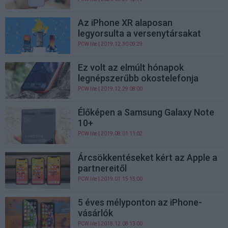
Az iPhone XR alaposan
legyorsulta a versenytársakat
PCW.lite
| 2019.12.30 09:29
Ez volt az elmúlt hónapok
legnépszerűbb okostelefonja
PCW.lite
| 2019.12.29 08:00
Élőképen a Samsung Galaxy Note
10+
PCW.lite
| 2019.08.01 11:02
Árcsökkentéseket kért az Apple a
partnereitől
PCW.lite
| 2019.01.15 15:00
5 éves mélyponton az iPhone-
vásárlók
PCW.lite
| 2018.12.08 13:00