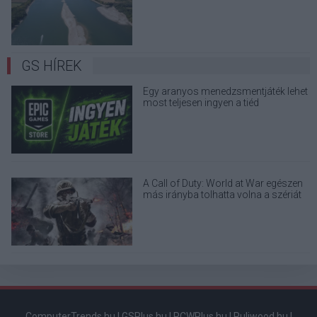
terjedő álhíreket
GS HÍREK
Egy aranyos menedzsmentjáték lehet
most teljesen ingyen a tiéd
A Call of Duty: World at War egészen
más irányba tolhatta volna a szériát
ComputerTrends.hu
|
GSPlus.hu
|
PCWPlus.hu
|
Puliwood.hu
|