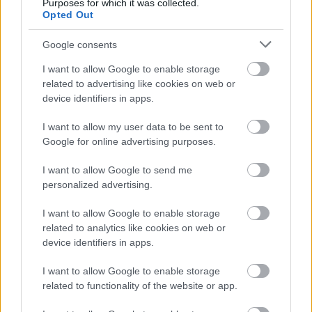
Purposes for which it was collected.
Opted Out
Tim Cook szerint ilyen drágán is
visszük majd az iPhone-okat
Google consents
PCW.lite
| 2018.09.14 15:00
I want to allow Google to enable storage
related to advertising like cookies on web or
Az Apple kitörölte a
device identifiers in apps.
történelemből az AirPowert
PCW.lite
| 2018.09.14 13:30
I want to allow my user data to be sent to
Google for online advertising purposes.
Szoftverfrissítés aktiválja majd az
eSIM-et az új iPhone-okban
I want to allow Google to send me
PCW.lite
| 2018.09.14 10:00
personalized advertising.
20 000 forintodba kerül, ha
I want to allow Google to enable storage
gyorsan töltenéd az új iPhone-od
related to analytics like cookies on web or
device identifiers in apps.
PCW.lite
| 2018.09.14 07:00
I want to allow Google to enable storage
Megérkeztek a szép, okos és
related to functionality of the website or app.
hiperdrága új iPhone-ok
PCW.lite
| 2018.09.12 21:47