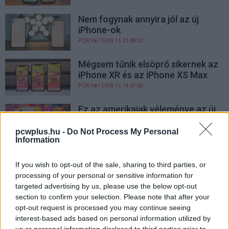
Nem fogynak annyira jól az új
iPhone-ok
PCW.lite
| 2018.11.21 08:30
Mégsem tűnik elsöprő sikernek az
iPhone XR és az iPhone XS Max
PCW.lite
| 2018.11.14 07:00
Ez az amerikaiak véleménye az új
iPhone-okról
pcwplus.hu -
Do Not Process My Personal
PCW.lite
| 2018.09.25 07:00
Information
Frappánsan megtrollkodták az
iPhone-ra várókat
If you wish to opt-out of the sale, sharing to third parties, or
processing of your personal or sensitive information for
PCW.lite
| 2018.09.21 14:30
targeted advertising by us, please use the below opt-out
section to confirm your selection. Please note that after your
Tényleg négy Samsung Galaxy
opt-out request is processed you may continue seeing
S10 készül
interest-based ads based on personal information utilized by
PCW.lite
| 2018.09.20 16:30