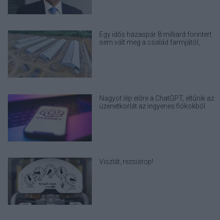
Egy idős házaspár 8 milliárd forintért
sem vált meg a család farmjától,
hogy egy AI cég adatközpontot
építhessen a helyére
Nagyot lép előre a ChatGPT, eltűnik az
üzenetkorlát az ingyenes fiókokból
Viszlát, rezsistop!