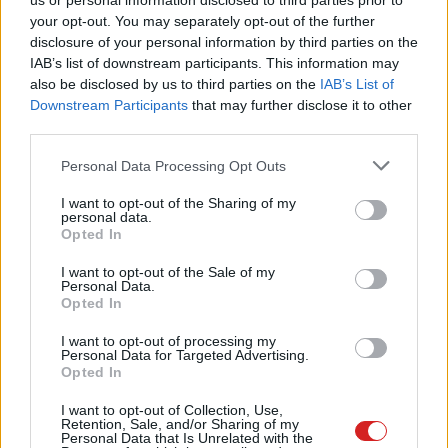
us or personal information disclosed to third parties prior to
your opt-out. You may separately opt-out of the further
Végre kiderült, hogy mekkora
disclosure of your personal information by third parties on the
akkumulátor van az új iPhone-
IAB’s list of downstream participants. This information may
okban
also be disclosed by us to third parties on the
IAB’s List of
PCW.lite
| 2018.09.20 13:30
Downstream Participants
that may further disclose it to other
third parties.
Az Apple beszállítói aggódnak az
iPhone-ok magas árai miatt
Please note that this website/app uses one or more Google
Personal Data Processing Opt Outs
PCW.lite
| 2018.09.18 15:00
services and may gather and store information including but
not limited to your visit or usage behaviour. You may click to
I want to opt-out of the Sharing of my
personal data.
Nem megy az iPhone XS?
grant or deny consent to Google and its third-party tags to
Opted In
use your data for below specified purposes in below Google
PCW.lite
| 2018.09.18 08:30
consent section.
I want to opt-out of the Sale of my
Personal Data.
Opted In
Az iPhone XR lesz az év slágere
PCW.lite
| 2018.09.16 07:00
I want to opt-out of processing my
Personal Data for Targeted Advertising.
Opted In
Miért ilyen hihetetlenül drágák
I want to opt-out of Collection, Use,
Magyarországon az új iPhone-ok?
Retention, Sale, and/or Sharing of my
Personal Data that Is Unrelated with the
PCW.lite
| 2018.09.15 07:00