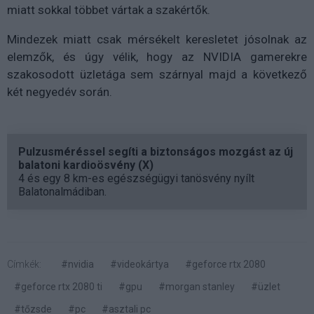
miatt sokkal többet vártak a szakértők.
Mindezek miatt csak mérsékelt keresletet jósolnak az
elemzők, és úgy vélik, hogy az NVIDIA gamerekre
szakosodott üzletága sem szárnyal majd a következő
két negyedév során.
Pulzusméréssel segíti a biztonságos mozgást az új
balatoni kardioösvény (X)
4 és egy 8 km-es egészségügyi tanösvény nyílt
Balatonalmádiban.
Címkék:
#nvidia
#videokártya
#geforce rtx 2080
#geforce rtx 2080 ti
#gpu
#morgan stanley
#üzlet
#tőzsde
#pc
#asztali pc