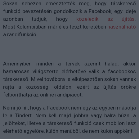
Sokan nehezen emésztették meg, hogy társkereső
funkció bevezetésén gondolkozik a Facebook, egy ideje
azonban tudjuk, hogy
közeledik az újítás
.
Most Kolumbiában már éles teszt keretében
használható
a randifunkció.
Amennyiben minden a tervek szerint halad, akkor
hamarosan világszerte elérhetővé válik a facebookos
társkereső. Mivel továbbra is elképesztően sokan vannak
rajta a közösségi oldalon, ezért az újítás örökre
felboríthatja az online randipiacot.
Némi jó hír, hogy a Facebook nem egy az egyben másolja
le a Tindert. Nem kell majd jobbra vagy balra húzni a
jelölteket, illetve a társkereső funkció csak mobilon lesz
elérhető egyelőre, külön menüből, de nem külön appként.