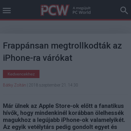
Frappánsan megtrollkodták az
iPhone-ra várókat
Kedvencekhez
Bátky Zoltán
|
2018 szeptember 21. 14:30
Már ülnek az Apple Store-ok előtt a fanatikus
hívők, hogy mindenkinél korábban ölelhessék
magukhoz a legújabb iPhone-ok valamelyikét.
Az egyik vetélytárs pedig gondolt egyet és