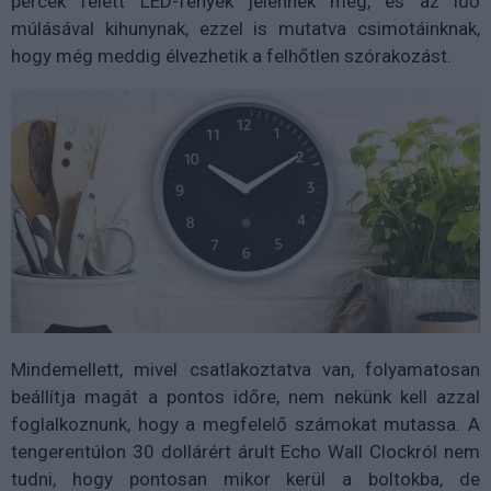
percek felett LED-fények jelennek meg, és az idő
múlásával kihunynak, ezzel is mutatva csimotáinknak,
hogy még meddig élvezhetik a felhőtlen szórakozást.
Mindemellett, mivel csatlakoztatva van, folyamatosan
beállítja magát a pontos időre, nem nekünk kell azzal
foglalkoznunk, hogy a megfelelő számokat mutassa. A
tengerentúlon 30 dollárért árult Echo Wall Clockról nem
tudni, hogy pontosan mikor kerül a boltokba, de