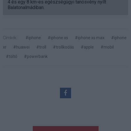
4 és egy 8 km-es egészségügyi tanösvény nyílt
Balatonalmádiban.
Címkék:
#iphone
#iphone xs
#iphone xs max
#iphone
xr
#huawei
#troll
#trollkodás
#apple
#mobil
#töltő
#powerbank