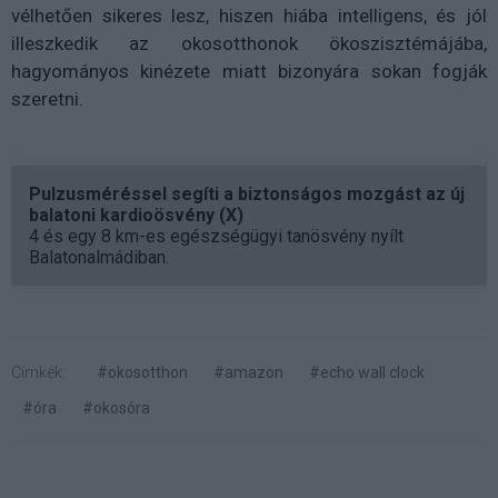
vélhetően sikeres lesz, hiszen hiába intelligens, és jól
illeszkedik az okosotthonok ökoszisztémájába,
hagyományos kinézete miatt bizonyára sokan fogják
szeretni.
Pulzusméréssel segíti a biztonságos mozgást az új
balatoni kardioösvény (X)
4 és egy 8 km-es egészségügyi tanösvény nyílt
Balatonalmádiban.
Címkék:
#okosotthon
#amazon
#echo wall clock
#óra
#okosóra