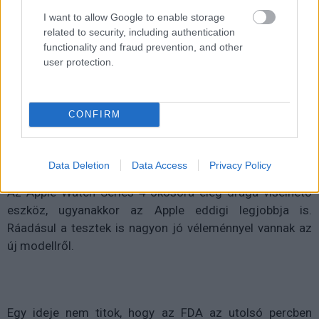
Kedvencekhez
I want to allow Google to enable storage
related to security, including authentication
Harangi László
|
2018 szeptember 22. 13:00
functionality and fraud prevention, and other
user protection.
A tesztek szerint lenyűgöző az új Apple
Watch, azonban nem minden orvos rajong az
CONFIRM
EKG-képes eszközért.
Data Deletion
Data Access
Privacy Policy
Az Apple Watch Series 4 okosóra elég drága viselhető
eszköz, ugyanakkor az Apple eddigi legjobbja is.
Ráadásul a tesztek is nagyon jó véleménnyel vannak az
új modellről.
Egy ideje nem titok, hogy az FDA az utolsó percben