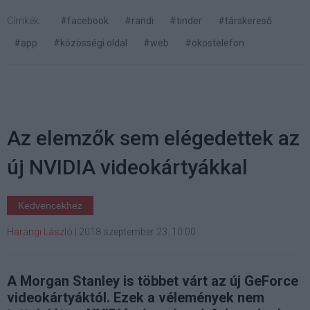
Címkék:
#facebook
#randi
#tinder
#társkereső
#app
#közösségi oldal
#web
#okostelefon
Az elemzők sem elégedettek az
új NVIDIA videokártyákkal
Kedvencekhez
Harangi László
|
2018 szeptember 23. 10:00
A Morgan Stanley is többet várt az új GeForce
videokártyáktól. Ezek a vélemények nem