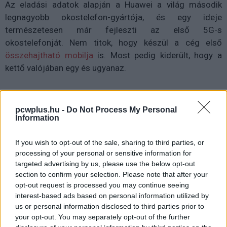
Az eladási adatok alapján a Huawei a világ második
legnagyobb okostelefon-gyártója, és egy ideje
természetesen már fejleszti az első 5G-s
okostelefonját. Nem titok, hogy készül a cég első
összehajtható mobilja
is. Most pedig kiderült, hogy a
kettő valójában egy és ugyanaz.
pcwplus.hu -
Do Not Process My Personal
Ken Hu, a Huawei egyik elnöke a World Economic Forum
Information
alkalmából
árulta el
, hogy a gyártó első 5G-képes
okostelefonja valójában hajlékony mobil lesz. Az is
If you wish to opt-out of the sale, sharing to third parties, or
kiderült, hogy az eszköz valamikor 2019 közepén jelenik
processing of your personal or sensitive information for
targeted advertising by us, please use the below opt-out
majd meg. Az 5G-s modellt épp júniusra várták a
section to confirm your selection. Please note that after your
szakértők.
opt-out request is processed you may continue seeing
interest-based ads based on personal information utilized by
us or personal information disclosed to third parties prior to
your opt-out. You may separately opt-out of the further