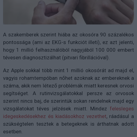
A szakemberek szerint hiába az okosóra 90 százalékos
pontossága (ami az EKG-s funkciót illeti), ez azt jelenti,
hogy 1 millió felhasználóból nagyjából 100 000 embert
tévesen diagnosztizálhat (pitvari fibrillációval).
Az Apple sokkal több mint 1 millió okosórát ad majd el,
vagyis rohamtempóban nőhet azoknak az embereknek a
száma, akik nem létező problémák miatt keresnek orvosi
segítséget. A rutinvizsgálatokkal persze az orvosok
szerint nincs baj, de szerintük sokan rendelnek majd egy
vizsgálatokat téves jelzések miatt. Mindez
felesleges
idegeskedésekhez és kiadásokhoz vezethet
, ráadásul a
szükségtelen tesztek a betegeknek is árthatnak adott
esetben.