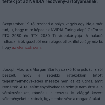
tettek jót az NVIDIA részvény-árfolyamának.
Szeptember 19-től szabad a pálya, vagyis egy ideje már
tudjuk, hogy mire képes az NVIDIA Turing-alapú GeForce
RTX 2080 és RTX 2080 Ti videokártyája. A haladó
felhasználók igazából nem elégedettek, illetve úgy néz ki,
hogy
az elemzők sem
.
Joseph Moore, a Morgan Stanley szakértője például arról
beszélt, hogy a régebbi játékokban látott
teljesítménynövekedés messze nem az az ugrás, amit
reméltek. A teljesítménynövekedés szintje nem érte el a
várakozásaikat, ráadásul a tesztek is eléggé kevert
véleményeket alkotnak, figyelembe véve a magas árakat.