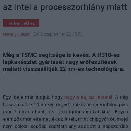
az Intel a processzorhiány miatt
Kedvencekhez
Harangi László
|
2018 szeptember 22. 10:00
Még a TSMC segítsége is kevés. A H310-es
lapkakészlet gyártását nagy erőfeszítések
mellett visszaállítják 22 nm-es technológiára.
Egy ideje már tudjuk, hogy
nagy a baj az Intelnél
. A cég
hosszú időre 14 nm-en ragadt, miközben a mobilos piac
már 7 nm-en hasít, és igazi újdonságokat kínál. Egyes
elemzők már eltemették az Intelt, mint chipgyártót, majd
nem sokkal később készlethiány adódott a népszerűbb