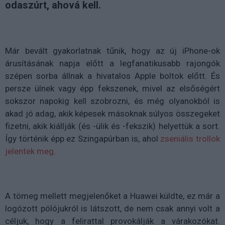
odaszúrt, ahová kell.
Már bevált gyakorlatnak tűnik, hogy az új iPhone-ok
árusításának napja előtt a legfanatikusabb rajongók
szépen sorba állnak a hivatalos Apple boltok előtt. És
persze ülnek vagy épp fekszenek, mivel az elsőségért
sokszor napokig kell szobrozni, és még olyanokból is
akad jó adag, akik képesek másoknak súlyos összegeket
fizetni, akik kiállják (és -ülik és -fekszik) helyettük a sort.
Így történik épp ez Szingapúrban is, ahol
zseniális trollok
jelentek meg
.
A tömeg mellett megjelenőket a Huawei küldte, ez már a
logózott pólójukról is látszott, de nem csak annyi volt a
céljuk, hogy a felirattal provokálják a várakozókat.