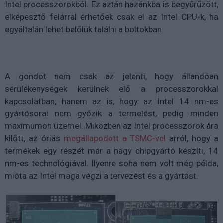
Intel processzorokból. Ez aztán hazánkba is begyűrűzött,
elképesztő felárral érhetőek csak el az Intel CPU-k, ha
egyáltalán lehet belőlük találni a boltokban.
A gondot nem csak az jelenti, hogy állandóan
sérülékenységek kerülnek elő a processzorokkal
kapcsolatban, hanem az is, hogy az Intel 14 nm-es
gyártósorai nem győzik a termelést, pedig minden
maximumon üzemel. Miközben az Intel processzorok ára
kilőtt, az óriás
megállapodott a TSMC-vel
arról, hogy a
termékek egy részét már a nagy chipgyártó készíti, 14
nm-es technológiával. Ilyenre soha nem volt még példa,
mióta az Intel maga végzi a tervezést és a gyártást.