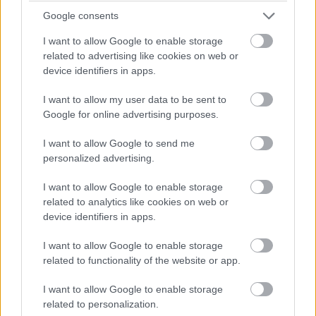
balatoni kardioösvény (X)
Google consents
4 és egy 8 km-es egészségügyi tanösvény nyílt
Balatonalmádiban.
I want to allow Google to enable storage
related to advertising like cookies on web or
device identifiers in apps.
I want to allow my user data to be sent to
Címkék:
#huawei
#android
#okostelefon
#hajlékony
Google for online advertising purposes.
#hajlékony mobil
#5g
#mobilinternet
I want to allow Google to send me
personalized advertising.
I want to allow Google to enable storage
related to analytics like cookies on web or
device identifiers in apps.
Az orvosok egy része nagyon
I want to allow Google to enable storage
nem szereti az Apple új
related to functionality of the website or app.
okosóráját
I want to allow Google to enable storage
related to personalization.