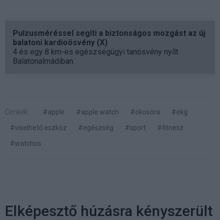
Pulzusméréssel segíti a biztonságos mozgást az új
balatoni kardioösvény (X)
4 és egy 8 km-es egészségügyi tanösvény nyílt
Balatonalmádiban.
Címkék:
#apple
#apple watch
#okosóra
#ekg
#viselhető eszköz
#egészség
#sport
#fitnesz
#watchos
Elképesztő húzásra kényszerült