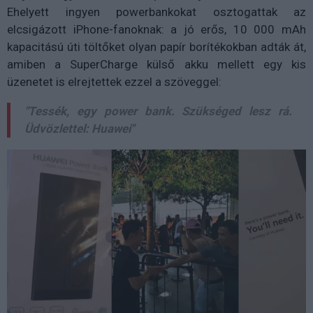
Ehelyett ingyen powerbankokat osztogattak az
elcsigázott iPhone-fanoknak: a jó erős, 10 000 mAh
kapacitású úti töltőket olyan papír borítékokban adták át,
amiben a SuperCharge külső akku mellett egy kis
üzenetet is elrejtettek ezzel a szöveggel:
"Tessék, egy power bank. Szükséged lesz rá.
Üdvözlettel: Huawei"