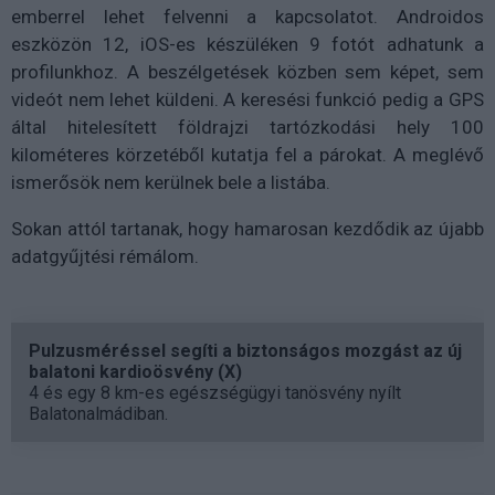
emberrel lehet felvenni a kapcsolatot. Androidos
eszközön 12, iOS-es készüléken 9 fotót adhatunk a
profilunkhoz. A beszélgetések közben sem képet, sem
videót nem lehet küldeni. A keresési funkció pedig a GPS
által hitelesített földrajzi tartózkodási hely 100
kilométeres körzetéből kutatja fel a párokat. A meglévő
ismerősök nem kerülnek bele a listába.
Sokan attól tartanak, hogy hamarosan kezdődik az újabb
adatgyűjtési rémálom.
Pulzusméréssel segíti a biztonságos mozgást az új
balatoni kardioösvény (X)
4 és egy 8 km-es egészségügyi tanösvény nyílt
Balatonalmádiban.