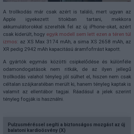
A trollkodás már csak azért is találó, mert ugyan az
Apple igyekezett titokban tartani, mekkora
akkumulátorokkal szerelték fel az új iPhone-okat, azért
csak kiderült, hogy
egyik modell sem lett ezen a téren túl
izmos
: az XS Max 3174 mAh, a sima XS 2658 mAh, az
XR pedig 2942 mAh kapacitású áramfofrrást kapott.
A gyártók egymás közötti csipkelődése és különféle
odamondogatások nem ritkák, de az ilyen jellegű
trollkodás valahol tényleg jól sülhet el, hiszen nem csak
céltalan szájkaratéban merült ki, hanem tényleg kaptak is
valamit az ellentábor tagjai. Ráadásul a jelek szerint
tényleg fogják is használni.
Pulzusméréssel segíti a biztonságos mozgást az új
balatoni kardioösvény (X)