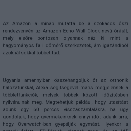
Az Amazon a minap mutatta be a szokásos őszi
rendezvényén az Amazon Echo Wall Clock nevű óráját,
mely elsőre pontosan olyannak néz ki, mint a
hagyományos fali időmérő szerkezetek, ám igazándiból
azoknál sokkal többet tud.
Ugyanis amennyiben összehangoljuk őt az otthonik
hálózatunkkal, Alexa segítségével máris megjelennek a
többletfunkciók, melyek többek között időzítésben
nyilvánulnak meg. Megtehetjük például, hogy utasítást
adunk egy 60 perces visszaszámlálásra, ha úgy
gondoljuk, hogy gyermekeinknek ennyi időt adunk arra,
hogy Overwatch-ban gyepálják egymást. Ilyenkor a