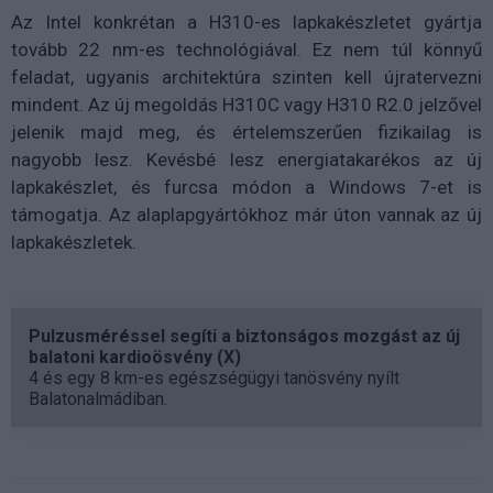
Az Intel konkrétan a H310-es lapkakészletet gyártja
tovább 22 nm-es technológiával. Ez nem túl könnyű
feladat, ugyanis architektúra szinten kell újratervezni
mindent. Az új megoldás H310C vagy H310 R2.0 jelzővel
jelenik majd meg, és értelemszerűen fizikailag is
nagyobb lesz. Kevésbé lesz energiatakarékos az új
lapkakészlet, és furcsa módon a Windows 7-et is
támogatja. Az alaplapgyártókhoz már úton vannak az új
lapkakészletek.
Pulzusméréssel segíti a biztonságos mozgást az új
balatoni kardioösvény (X)
4 és egy 8 km-es egészségügyi tanösvény nyílt
Balatonalmádiban.