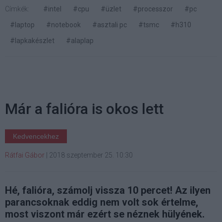
Címkék:
#intel
#cpu
#üzlet
#processzor
#pc
#laptop
#notebook
#asztali pc
#tsmc
#h310
#lapkakészlet
#alaplap
Már a falióra is okos lett
Kedvencekhez
Rátfai Gábor
|
2018 szeptember 25. 10:30
Hé, falióra, számolj vissza 10 percet! Az ilyen
parancsoknak eddig nem volt sok értelme,
most viszont már ezért se néznek hülyének.