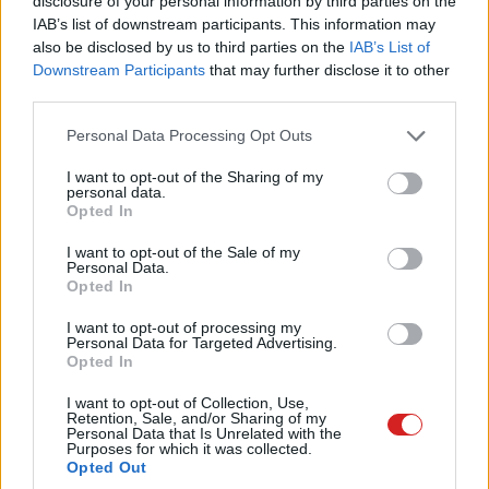
disclosure of your personal information by third parties on the
IAB’s list of downstream participants. This information may
also be disclosed by us to third parties on the
IAB’s List of
Downstream Participants
that may further disclose it to other
third parties.
Please note that this website/app uses one or more Google
Personal Data Processing Opt Outs
services and may gather and store information including but
not limited to your visit or usage behaviour. You may click to
I want to opt-out of the Sharing of my
A Huawei mindent meg szeretett volna tenni azért, hogy
personal data.
grant or deny consent to Google and its third-party tags to
megelőzze a Samsungot a hajlékony mobilok piacán.
Opted In
use your data for below specified purposes in below Google
Mivel a kínai gyártó kijelzők nélkül maradt, ezért a
consent section.
I want to opt-out of the Sale of my
novemberi bemutató vagy megjelenés
már esélytelen
.
Personal Data.
Opted In
Az időt kihasználva azonban a Huawei tovább dolgozhat
a fejlesztéseken, és az 5G-s támogatást is beépítheti.
I want to opt-out of processing my
Personal Data for Targeted Advertising.
Opted In
Természetesen a vételár és specifikációk listája
továbbra is titok.
I want to opt-out of Collection, Use,
Retention, Sale, and/or Sharing of my
Personal Data that Is Unrelated with the
Purposes for which it was collected.
Opted Out
Pulzusméréssel segíti a biztonságos mozgást az új