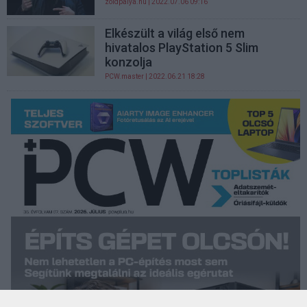
zoldpalya.hu
| 2022.07.06 09:16
Elkészült a világ első nem
hivatalos PlayStation 5 Slim
konzolja
PCW.master
| 2022.06.21 18:28