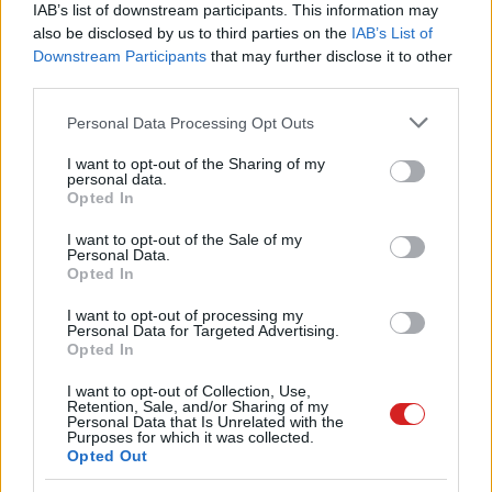
IAB’s list of downstream participants. This information may
intelligencia vezérelte jövő
also be disclosed by us to third parties on the
IAB’s List of
PCW.pro
| 2025.05.18 18:02
Downstream Participants
that may further disclose it to other
third parties.
A billentyűzetbe rejtett
számítógép új szintre lépett
Please note that this website/app uses one or more Google
Personal Data Processing Opt Outs
PCW.lite
| 2024.12.31 13:01
services and may gather and store information including but
not limited to your visit or usage behaviour. You may click to
I want to opt-out of the Sharing of my
Ezek voltak a 2024-es év legjobb
personal data.
grant or deny consent to Google and its third-party tags to
Opted In
alkalmazásai az Apple szerint
use your data for below specified purposes in below Google
PCW.lite
| 2024.12.14 11:43
consent section.
I want to opt-out of the Sale of my
Personal Data.
Opted In
Az OpenAI bemutatta új
videógenerátorát, Sorát
I want to opt-out of processing my
PCW.lite
| 2024.12.10 19:44
Personal Data for Targeted Advertising.
Opted In
Mesterséges intelligenciával
I want to opt-out of Collection, Use,
készült a Coca-Cola karácsonyi
Retention, Sale, and/or Sharing of my
reklámja - olyan is lett
Personal Data that Is Unrelated with the
Purposes for which it was collected.
PCW.lite
| 2024.11.19 17:24
Opted Out
Új részleget indít a Disney, ők is