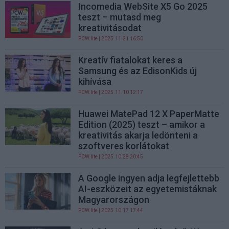
Incomedia WebSite X5 Go 2025
teszt – mutasd meg
kreativitásodat
PCW.lite
| 2025.11.21 16:50
Kreatív fiatalokat keres a
Samsung és az EdisonKids új
kihívása
PCW.lite
| 2025.11.10 12:17
Huawei MatePad 12 X PaperMatte
Edition (2025) teszt – amikor a
kreativitás akarja ledönteni a
szoftveres korlátokat
PCW.lite
| 2025.10.28 20:45
A Google ingyen adja legfejlettebb
AI-eszközeit az egyetemistáknak
Magyarországon
PCW.lite
| 2025.10.17 17:44