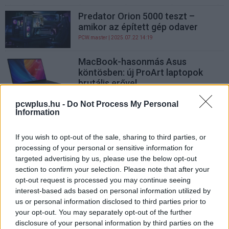
Predator Orion 5000 teszt –
amikor az épített gép odaver
PCW.master
| 2025.07.22 14:19
MacBook-hasonmás Asus
köntösben: új ProArt laptopok
brutális erővel
PCW.lite
| 2025.07.13 15:31
pcwplus.hu -
Do Not Process My Personal
Information
Az új AOC Agon Pro AG276UZD
monitor mindent tud, amit elvársz
tőle
If you wish to opt-out of the sale, sharing to third parties, or
processing of your personal or sensitive information for
PR cikk
| 2025.07.11 13:50
targeted advertising by us, please use the below opt-out
Egy csodálatos modder
section to confirm your selection. Please note that after your
megépítette a Fallout terminálját
opt-out request is processed you may continue seeing
interest-based ads based on personal information utilized by
PCW.lite
| 2025.06.30 21:02
us or personal information disclosed to third parties prior to
your opt-out. You may separately opt-out of the further
Az Acer új laptopjai megmutatják,
disclosure of your personal information by third parties on the
hogyan néz ki a mesterséges