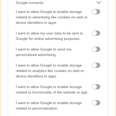
Google consents
masszívan rákanyarodnak az AI
fejlesztésekre
I want to allow Google to enable storage
PCW.lite
| 2024.11.04 12:03
related to advertising like cookies on web or
device identifiers in apps.
ASUS ProArt PZ13 teszt –
munkában a Snapdragon
I want to allow my user data to be sent to
PCW.lite
| 2024.09.26 15:31
Google for online advertising purposes.
Ha már eleged van abból, hogy
I want to allow Google to send me
visszafog a géped
personalized advertising.
PCW.pro
| 2024.09.12 12:09
I want to allow Google to enable storage
related to analytics like cookies on web or
Régi játékok friss látványvilággal,
device identifiers in apps.
házilag – mennyire segít ebben az
Nvidia Remix?
I want to allow Google to enable storage
PCW.master
| 2024.08.12 15:32
related to functionality of the website or app.
Magyar iskolások több
I want to allow Google to enable storage
találmánnyal is képviseltetik
related to personalization.
magukat a római Maker Faire-en
PCW.lite
| 2024.07.19 06:05