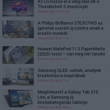
Az LG hozza el a világ első 6K-s
Thunderbolt 5 monitorját
PCW.lite
| 2025.10.17 13:38
A Philips Brilliance 27E3U7903 az
ígéretek szerint új szintre emeli a
kreatív munkát
PCW.lite
| 2025.09.02 17:15
Huawei MatePad 11.5 PaperMatte
(2025) teszt – van még mit tanulni
PCW.lite
| 2025.09.02 16:17
Samsung QLED: színek, amelyek
kreativitásra inspirálnak
PCW.lite
| 2025.08.28 17:13
Megérkezett a Galaxy Tab S10
Lite, a Samsung új
középkategóriás tabletje
PCW.lite
| 2025.08.25 18:50