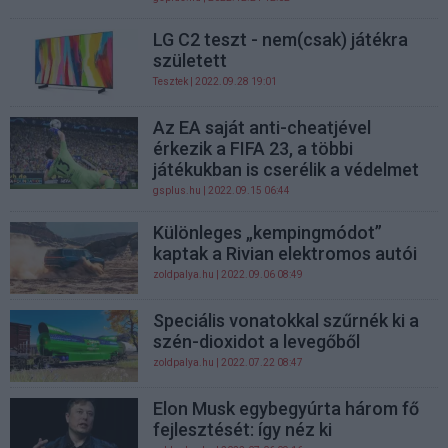
LG C2 teszt - nem(csak) játékra
született
Tesztek
| 2022.09.28 19:01
Az EA saját anti-cheatjével
érkezik a FIFA 23, a többi
játékukban is cserélik a védelmet
gsplus.hu
| 2022.09.15 06:44
Különleges „kempingmódot”
kaptak a Rivian elektromos autói
zoldpalya.hu
| 2022.09.06 08:49
Speciális vonatokkal szűrnék ki a
szén-dioxidot a levegőből
zoldpalya.hu
| 2022.07.22 08:47
Elon Musk egybegyúrta három fő
fejlesztését: így néz ki