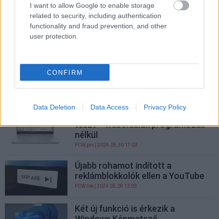
I want to allow Google to enable storage
related to security, including authentication
Valaki pizzagépként adott el egy
functionality and fraud prevention, and other
PlayStation 5 dev kitet
user protection.
PCW.master
| 2024.07.06 13:44
Befutottak az ASUS Thor
kalapácsára hasonlító gamer
CONFIRM
állomásának specifikációi
PCW.pro
| 2024.06.05 16:35
Data Deletion
Data Access
Privacy Policy
Incomedia WebSite X5 Pro 2024
teszt – weboldalak programozás
nélkül
PCW.pro
| 2024.05.30 17:03
Újabb rohamot indított a
reklámblokkolók ellen a YouTube
PCW.lite
| 2024.05.28 12:03
Két új funkció is érkezik a
Windows Képmetsző