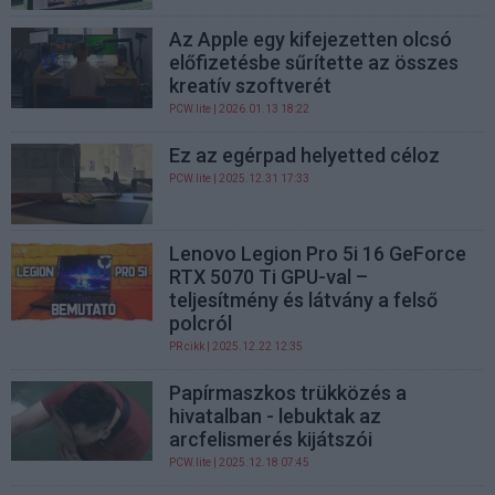
Az Apple egy kifejezetten olcsó
előfizetésbe sűrítette az összes
kreatív szoftverét
PCW.lite
| 2026.01.13 18:22
Ez az egérpad helyetted céloz
PCW.lite
| 2025.12.31 17:33
Lenovo Legion Pro 5i 16 GeForce
RTX 5070 Ti GPU-val –
teljesítmény és látvány a felső
polcról
PR cikk
| 2025.12.22 12:35
Papírmaszkos trükközés a
hivatalban - lebuktak az
arcfelismerés kijátszói
PCW.lite
| 2025.12.18 07:45