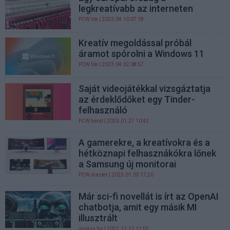
legkreatívabb az interneten
PCW.lite
| 2023.04.10 07:18
Kreatív megoldással próbál
áramot spórolni a Windows 11
PCW.lite
| 2023.04.02 08:57
Saját videojátékkal vizsgáztatja
az érdeklődőket egy Tinder-
felhasználó
PCW.trend
| 2023.01.27 10:42
A gamerekre, a kreatívokra és a
hétköznapi felhasznákókra lőnek
a Samsung új monitorai
PCW.master
| 2023.01.03 17:20
Már sci-fi novellát is írt az OpenAI
chatbotja, amit egy másik MI
illusztrált
gsplus.hu
| 2022.12.21 12:02