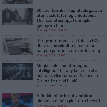
80 ezer korabeli kép átválogatása
után született meg a Budapest
150. születésnapját ünneplő
gyönyörű film
PCW.lite
| 2023.11.22 15:58
Itt egy intelligens rajztábla a PC-
dhez és mobilodhoz, amit most
nagyon jó áron szerezhetsz meg
PCW.lite
| 2023.11.08 20:22
Megkértük a mesterséges
intelligenciát, hogy képzelje el a
második világháborús Assassin's
Creedet - ez lett belőle
gsplus.hu
| 2023.10.18 16:41
A Reddit népe kreatív módon
alázza szénné a platform fejesét
PCW.lite
| 2023.07.21 15:50