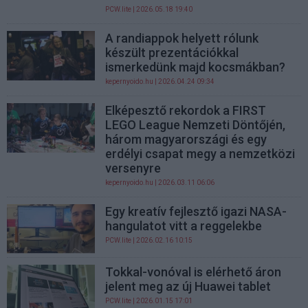
PCW.lite
| 2026.05.18 19:40
A randiappok helyett rólunk
készült prezentációkkal
ismerkedünk majd kocsmákban?
kepernyoido.hu
| 2026.04.24 09:34
Elképesztő rekordok a FIRST
LEGO League Nemzeti Döntőjén,
három magyarországi és egy
erdélyi csapat megy a nemzetközi
versenyre
kepernyoido.hu
| 2026.03.11 06:06
Egy kreatív fejlesztő igazi NASA-
hangulatot vitt a reggelekbe
PCW.lite
| 2026.02.16 10:15
Tokkal-vonóval is elérhető áron
jelent meg az új Huawei tablet
PCW.lite
| 2026.01.15 17:01