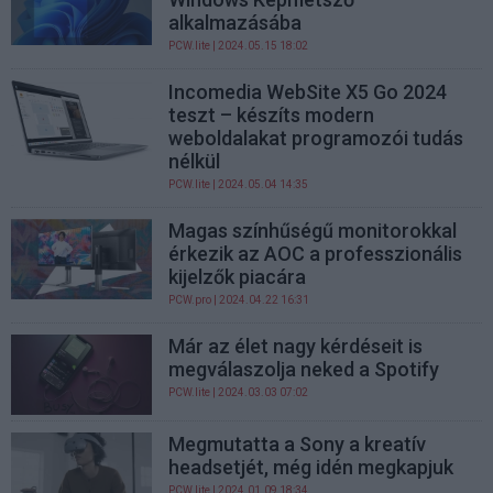
alkalmazásába
PCW.lite
| 2024.05.15 18:02
Incomedia WebSite X5 Go 2024
teszt – készíts modern
weboldalakat programozói tudás
nélkül
PCW.lite
| 2024.05.04 14:35
Magas színhűségű monitorokkal
érkezik az AOC a professzionális
kijelzők piacára
PCW.pro
| 2024.04.22 16:31
Már az élet nagy kérdéseit is
megválaszolja neked a Spotify
PCW.lite
| 2024.03.03 07:02
Megmutatta a Sony a kreatív
headsetjét, még idén megkapjuk
PCW.lite
| 2024.01.09 18:34