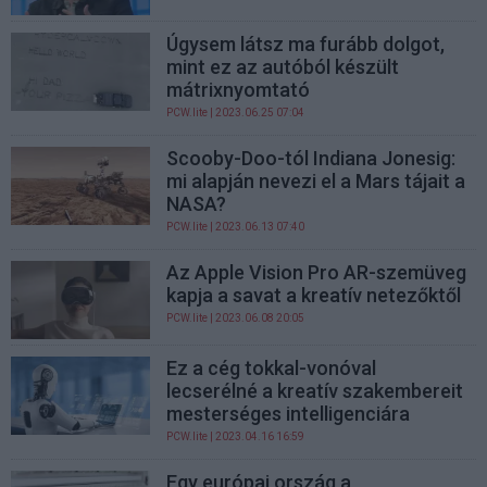
Úgysem látsz ma furább dolgot,
mint ez az autóból készült
mátrixnyomtató
PCW.lite
| 2023.06.25 07:04
Scooby-Doo-tól Indiana Jonesig:
mi alapján nevezi el a Mars tájait a
NASA?
PCW.lite
| 2023.06.13 07:40
Az Apple Vision Pro AR-szemüveg
kapja a savat a kreatív netezőktől
PCW.lite
| 2023.06.08 20:05
Ez a cég tokkal-vonóval
lecserélné a kreatív szakembereit
mesterséges intelligenciára
PCW.lite
| 2023.04.16 16:59
Egy európai ország a