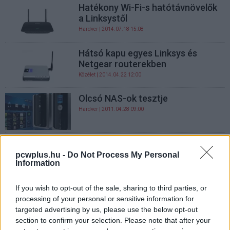
Hatékony Wi-Fi-s hatótávnövelők
a Linksystől
Hardver
| 2014.07.18 15:08
Hátsó kapu egyes Linksys és
Netgear routerekben
Közélet
| 2014.04.22 12:00
Olcsó NAS-ok tesztje
Hardver
| 2011.04.28 09:00
Linksys biztonsági kamera
beüzemelése
pcwplus.hu -
Do Not Process My Personal
Information
Hardver
| 2009.07.09 09:01
Hogyan őrizzük házunkat? Segít
If you wish to opt-out of the sale, sharing to third parties, or
egy IP kamera!
processing of your personal or sensitive information for
targeted advertising by us, please use the below opt-out
Hardver
| 2009.05.14 10:20
section to confirm your selection. Please note that after your
LAN hálózat a konnektorban