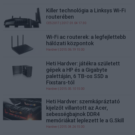
Killer technológia a Linksys Wi-Fi
routerében
CES 2017
| 2017.01.04 17:30
Wi-Fi ac routerek: a legfejlettebb
hálózati központok
Hardver
| 2015.06.19 15:00
Heti Hardver: játékra született
gépek a HP és a Gigabyte
palettáján, 6 TB-os SSD a
Fixstars-tól
Hardver
| 2015.05.10 15:00
Heti Hardver: szemkápráztató
kijelzőt villantott az Acer,
sebességbajnok DDR4
memóriákat leplezett le a G.Skill
Hardver
| 2015.04.26 15:00