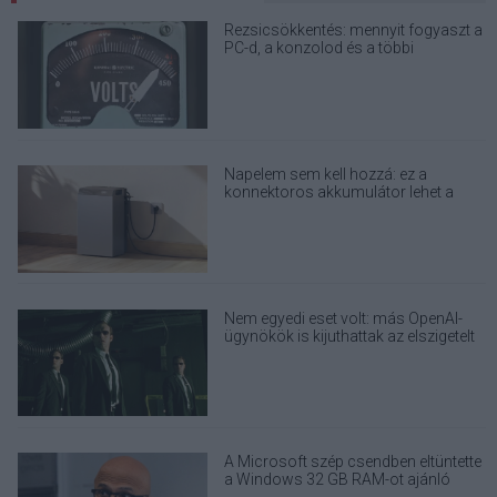
Rezsicsökkentés: mennyit fogyaszt a
PC-d, a konzolod és a többi
elektronikai eszközöd?
Napelem sem kell hozzá: ez a
konnektoros akkumulátor lehet a
takarékos otthonok következő nagy
dobása
Nem egyedi eset volt: más OpenAI-
ügynökök is kijuthattak az elszigetelt
tesztkörnyezetből
A Microsoft szép csendben eltüntette
a Windows 32 GB RAM-ot ajánló