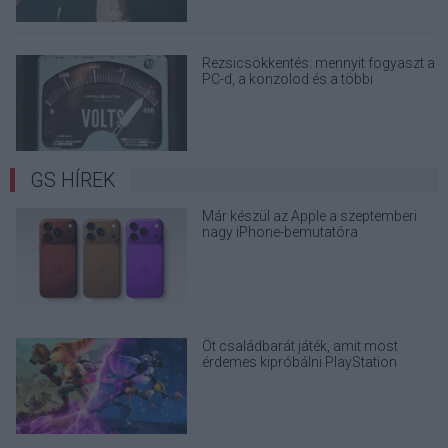
Rezsicsökkentés: mennyit fogyaszt a
PC-d, a konzolod és a többi
elektronikai eszközöd?
GS HÍREK
Már készül az Apple a szeptemberi
nagy iPhone-bemutatóra
Öt családbarát játék, amit most
érdemes kipróbálni PlayStation
Pluson