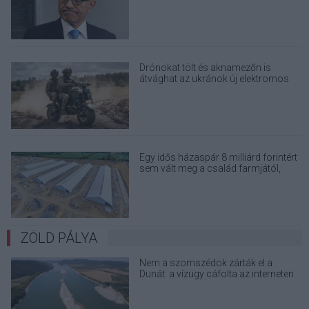
útmutatóját
Drónokat tölt és aknamezőn is
átvághat az ukránok új elektromos
motorja
Egy idős házaspár 8 milliárd forintért
sem vált meg a család farmjától,
hogy egy AI cég adatközpontot
építhessen a helyére
ZÖLD PÁLYA
Nem a szomszédok zárták el a
Dunát: a vízügy cáfolta az interneten
terjedő álhíreket