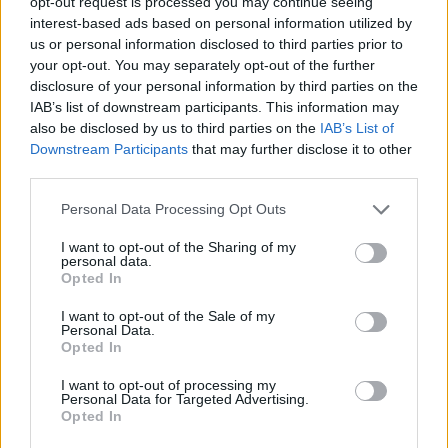
opt-out request is processed you may continue seeing
interest-based ads based on personal information utilized by
Hardver
| 2009.05.05 10:47
us or personal information disclosed to third parties prior to
Biztonsági kamera
your opt-out. You may separately opt-out of the further
mobiltelefonon?
disclosure of your personal information by third parties on the
IAB’s list of downstream participants. This information may
Mobil
| 2009.04.29 11:26
also be disclosed by us to third parties on the
IAB’s List of
Dupla sávon a Linksys
Downstream Participants
that may further disclose it to other
third parties.
Hardver
| 2008.09.24 09:01
Please note that this website/app uses one or more Google
Újdonságok és változások a
Personal Data Processing Opt Outs
services and may gather and store information including but
Linksysnél
not limited to your visit or usage behaviour. You may click to
I want to opt-out of the Sharing of my
Hardver
| 2008.04.29 19:15
personal data.
grant or deny consent to Google and its third-party tags to
Opted In
use your data for below specified purposes in below Google
Ingyenbeszélgetés Linksysszel
consent section.
I want to opt-out of the Sale of my
Mobil
| 2007.01.08 10:25
Personal Data.
Opted In
Kémkamera a Linksystől
Életmód
| 2006.07.19 11:58
I want to opt-out of processing my
Personal Data for Targeted Advertising.
Opted In
Forgalomoptimalizálás otthon
Hardver
| 2006.05.11 11:00