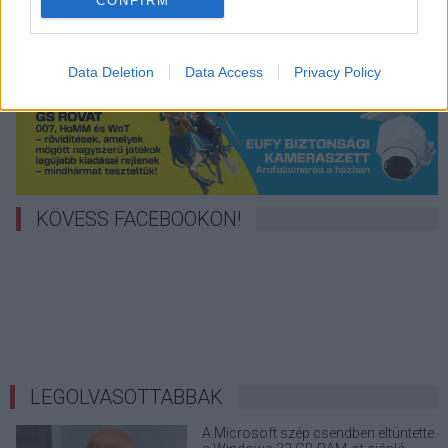
CONFIRM
Data Deletion
Data Access
Privacy Policy
KÖVESS FACEBOOKON!
LEGOLVASOTTABBAK
A Microsoft szép csendben eltüntette