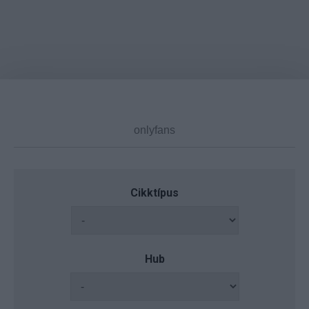
Cikktípus
Hub