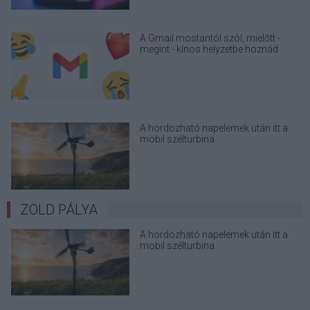
A Gmail mostantól szól, mielőtt -
megint - kínos helyzetbe hoznád
magad
A hordozható napelemek után itt a
mobil szélturbina
ZÖLD PÁLYA
A hordozható napelemek után itt a
mobil szélturbina