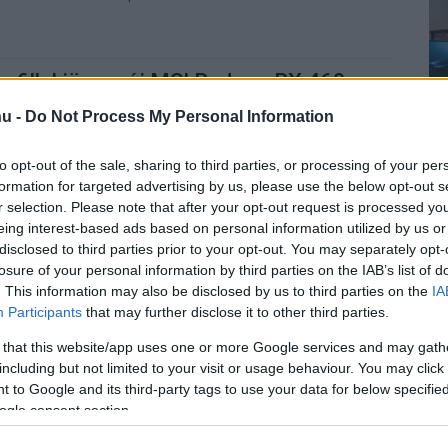
ofillal jön az új MSI Radeon RX 460
 10:30
u -
Do Not Process My Personal Information
is választás lehet a szokásosnál laposabb videokártya.
to opt-out of the sale, sharing to third parties, or processing of your per
formation for targeted advertising by us, please use the below opt-out s
r selection. Please note that after your opt-out request is processed y
D Polaris 12 GPU
eing interest-based ads based on personal information utilized by us or
 16:30
disclosed to third parties prior to your opt-out. You may separately opt-
losure of your personal information by third parties on the IAB’s list of
adeon RX 460-nál gyengébb kártyát hajt majd.
. This information may also be disclosed by us to third parties on the
IA
Participants
that may further disclose it to other third parties.
 that this website/app uses one or more Google services and may gath
k a Radeon RX 460 letiltott shaderjei
including but not limited to your visit or usage behaviour. You may click 
 16:30
 to Google and its third-party tags to use your data for below specifi
ogle consent section.
96-ról 1024-re bővíthető az aktív feldolgozók száma.