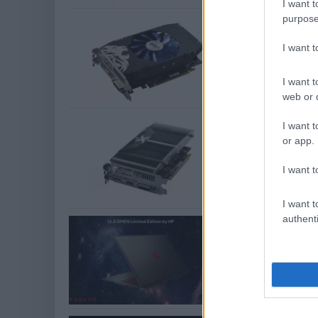
I want t
purpose
Bemutatkoz
Hardver
| 2016.09.09
I want 
Gyárilag megnövel
I want t
web or d
Bemutatkoz
I want t
RX 460
or app.
Hardver
| 2016.08.26
I want t
Nem világos, hogy
I want t
authenti
Nem vall s
Hardver
| 2016.08.18
Az AMD mérései sz
testvéréhez.