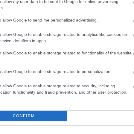
o allow my user data to be sent to Google for online advertising
s.
ott a HIS Radeon RX 460 iCooler OC
 13:00
to allow Google to send me personalized advertising.
t órajelekkel dolgozik az egyedi PCB-re építő videokártya.
o allow Google to enable storage related to analytics like cookies on
evice identifiers in apps.
ott az első passzív hűtéses Radeon
o allow Google to enable storage related to functionality of the website
 18:30
o allow Google to enable storage related to personalization.
 a nemzetközi piacon kapható lesz-e az XFX kártyája.
o allow Google to enable storage related to security, including
cation functionality and fraud prevention, and other user protection.
zégyent a laptopos Radeon RX 460
 17:30
erint hasonló teljesítményt nyújt az asztali PC-s
CONFIRM