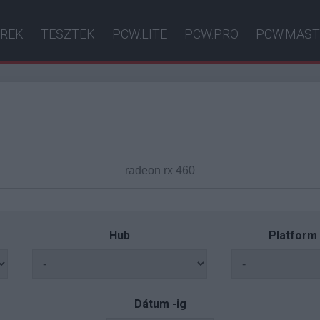
ÍREK
TESZTEK
PCW.LITE
PCW.PRO
PCW.MAST
Hub
Platform
Dátum -ig