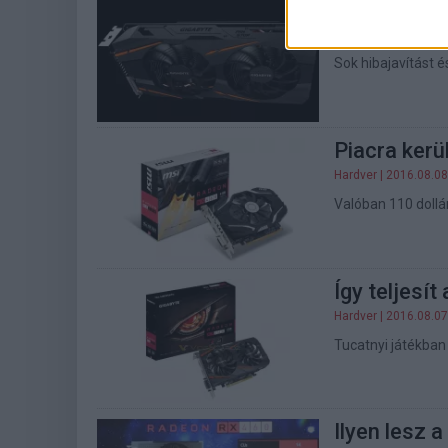
Telepíthető
Szoftver
| 2016.08.0
Sok hibajavítást 
Piacra ker
Hardver
| 2016.08.08
Valóban 110 dollá
Így teljes
Hardver
| 2016.08.07
Tucatnyi játékban
Ilyen lesz 