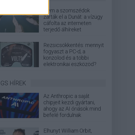
Nem a szomszédok
zárták el a Dunát: a vízügy
cáfolta az interneten
terjedő álhíreket
Rezsicsökkentés: mennyit
fogyaszt a PC-d, a
konzolod és a többi
elektronikai eszközöd?
GS HÍREK
Az Anthropic a saját
chipjeit kezdi gyártani,
ahogy az AI óriások mind
befelé fordulnak
Elhunyt William Orbit,