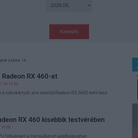
Keresés
latok száma: 16
a Radeon RX 460-at
07.06 10:30
a videokártyát, ami ezentúl Radeon RX 560D-ként lesz
adeon RX 460 kisebbik testvérében
 10:00
 GPU felbukkant a CompuBench adatbázisában.