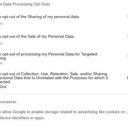
l Data Processing Opt Outs
lotos XFX Radeon RX 460 Core Edition
o opt-out of the Sharing of my personal data.
 10:00
In
ás is van az egy kártyahelyet igénylő Radeon RX 460-ból.
o opt-out of the Sale of my Personal Data.
In
to opt-out of processing my Personal Data for Targeted
AMD válasza a GeForce GTX 1050 Ti-
ing.
In
 09:02
o opt-out of Collection, Use, Retention, Sale, and/or Sharing
ersonal Data that Is Unrelated with the Purposes for which it
és a Radeon RX 470 közé érkezhet az AMD legújabb
lected.
Out
gén mutatkozhat be a GTX 1050
consents
 15:30
o allow Google to enable storage related to advertising like cookies on
özvetlen ellenfelének ígérkezik a Pascal GPU-s kártya.
evice identifiers in apps.