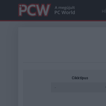
H
Cikktípus