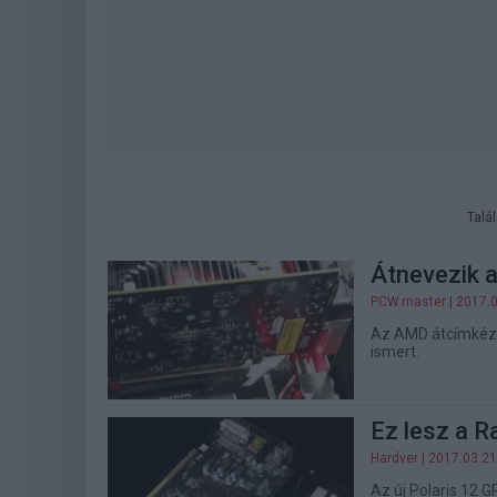
Talá
Átnevezik 
PCW.master
| 2017.
Az AMD átcímkézi 
ismert.
Ez lesz a R
Hardver
| 2017.03.21
Az új Polaris 12