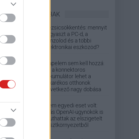
LEGOLVASOTTABBAK
Rezsicsökkentés: mennyit
fogyaszt a PC-d, a
konzolod és a többi
elektronikai eszközöd?
Napelem sem kell hozzá:
ez a konnektoros
akkumulátor lehet a
takarékos otthonok
következő nagy dobása
Nem egyedi eset volt:
más OpenAI-ügynökök is
kijuthattak az elszigetelt
tesztkörnyezetből