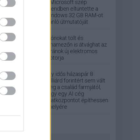
A Microsoft szép
csendben eltüntette a
Windows 32 GB RAM-ot
ajánló útmutatóját
Drónokat tölt és
aknamezőn is átvághat az
ukránok új elektromos
motorja
Egy idős házaspár 8
milliárd forintért sem vált
meg a család farmjától,
hogy egy AI cég
adatközpontot építhessen
a helyére
ZÖLD PÁLYA