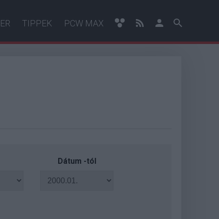
ER
TIPPEK
PCW MAX
Dátum -tól