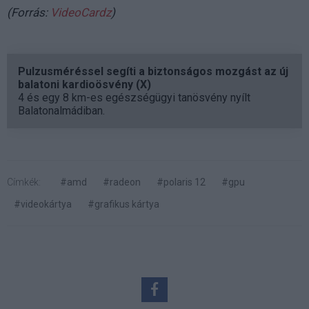
(Forrás:
VideoCardz
)
Pulzusméréssel segíti a biztonságos mozgást az új
balatoni kardioösvény (X)
4 és egy 8 km-es egészségügyi tanösvény nyílt
Balatonalmádiban.
Címkék:
#amd
#radeon
#polaris 12
#gpu
#videokártya
#grafikus kártya