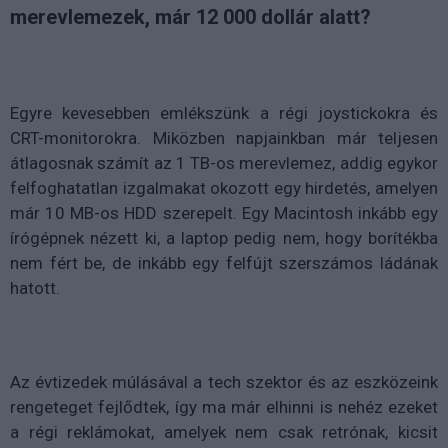
merevlemezek, már 12 000 dollár alatt?
Egyre kevesebben emlékszünk a régi joystickokra és
CRT-monitorokra. Miközben napjainkban már teljesen
átlagosnak számít az 1 TB-os merevlemez, addig egykor
felfoghatatlan izgalmakat okozott egy hirdetés, amelyen
már 10 MB-os HDD szerepelt. Egy Macintosh inkább egy
írógépnek nézett ki, a laptop pedig nem, hogy borítékba
nem fért be, de inkább egy felfújt szerszámos ládának
hatott.
Az évtizedek múlásával a tech szektor és az eszközeink
rengeteget fejlődtek, így ma már elhinni is nehéz ezeket
a régi reklámokat, amelyek nem csak retrónak, kicsit