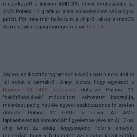
megérkezett a linuxos AMDGPU driver kódbázisába az
AMD Polaris 12 grafikus lapka működéséhez szükséges
patch. Pár hete már hallottunk a chipről, akkor a macOS
Sierra egyik meghajtóprogramjában
tűnt fel
.
Sajnos az illesztőprogramhoz készült patch nem árul el
túl sokat a termékről. Annyi biztos, hogy egyrészt
a
Radeon RX 460 modellen
dolgozó Polaris 11
"bekötőkódjának" módosított változatát használja,
másrészt pedig hatféle egyedi eszközazonosító esetén
detektál Polaris 12 GPU-t a driver. Az AMD
lapkaelnevezési konvencióit figyelembe véve az új 12-es
chip lehet az eddigi leggyengébb Polaris, amelyet
megerősít, hogy a feltüntetett azonosítók közül kettőn