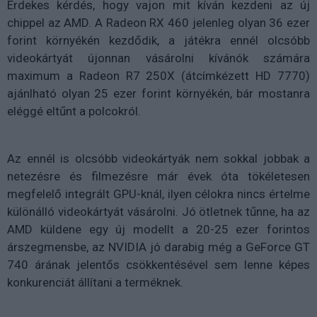
Érdekes kérdés, hogy vajon mit kíván kezdeni az új
chippel az AMD. A Radeon RX 460 jelenleg olyan 36 ezer
forint környékén kezdődik, a játékra ennél olcsóbb
videokártyát újonnan vásárolni kívánók számára
maximum a Radeon R7 250X (átcímkézett HD 7770)
ajánlható olyan 25 ezer forint környékén, bár mostanra
eléggé eltűnt a polcokról.
Az ennél is olcsóbb videokártyák nem sokkal jobbak a
netezésre és filmezésre már évek óta tökéletesen
megfelelő integrált GPU-knál, ilyen célokra nincs értelme
különálló videokártyát vásárolni. Jó ötletnek tűnne, ha az
AMD küldene egy új modellt a 20-25 ezer forintos
árszegmensbe, az NVIDIA jó darabig még a GeForce GT
740 árának jelentős csökkentésével sem lenne képes
konkurenciát állítani a terméknek.