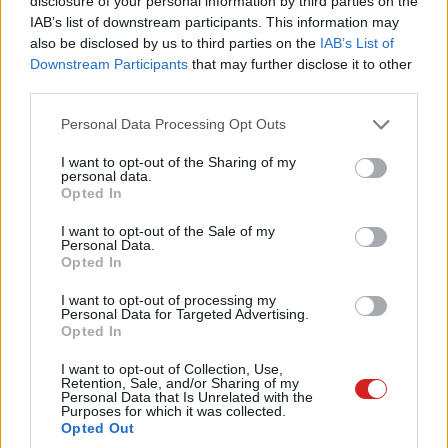
disclosure of your personal information by third parties on the
IAB’s list of downstream participants. This information may
also be disclosed by us to third parties on the
IAB’s List of
Downstream Participants
that may further disclose it to other
third parties.
Please note that this website/app uses one or more Google
Personal Data Processing Opt Outs
services and may gather and store information including but
not limited to your visit or usage behaviour. You may click to
I want to opt-out of the Sharing of my
personal data.
grant or deny consent to Google and its third-party tags to
Opted In
use your data for below specified purposes in below Google
consent section.
I want to opt-out of the Sale of my
Personal Data.
Opted In
I want to opt-out of processing my
Personal Data for Targeted Advertising.
Opted In
I want to opt-out of Collection, Use,
Retention, Sale, and/or Sharing of my
Personal Data that Is Unrelated with the
Purposes for which it was collected.
Opted Out