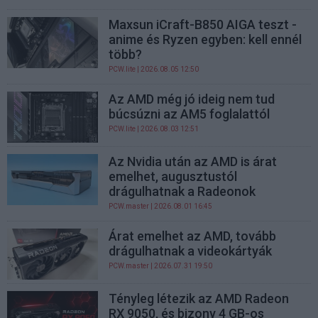
Maxsun iCraft-B850 AIGA teszt -
anime és Ryzen egyben: kell ennél
több?
PCW.lite
| 2026.08.05 12:50
Az AMD még jó ideig nem tud
búcsúzni az AM5 foglalattól
PCW.lite
| 2026.08.03 12:51
Az Nvidia után az AMD is árat
emelhet, augusztustól
drágulhatnak a Radeonok
PCW.master
| 2026.08.01 16:45
Árat emelhet az AMD, tovább
drágulhatnak a videokártyák
PCW.master
| 2026.07.31 19:50
Tényleg létezik az AMD Radeon
RX 9050, és bizony 4 GB-os