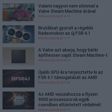
Valami nagyon nem stimmel a
Valve Steam Machine árával
PCW.lite
| 2026.06.25 14:15
Brutálisat gyorsít a régebbi
Radeonokon az új FSR 4.1
PCW.lite
| 2026.06.25 11:17
A Valve azt akarja, hogy bárki
építhessen saját Steam Machine-t
PCW.lite
| 2026.06.25 06:15
Újabb GPU-kra terjesztette ki az
FSR 4.1 támogatását az AMD
PCW.lite
| 2026.06.23 21:44
Az AMD visszahozza a Ryzen
9000 processzorok egyik
csendben eltüntetett védelmét
PCW.lite
| 2026.06.23 07:17