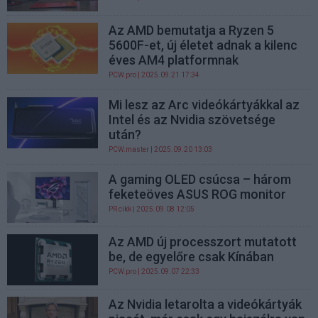
Az AMD bemutatja a Ryzen 5
5600F-et, új életet adnak a kilenc
éves AM4 platformnak
PCW.pro
| 2025.09.21 17:34
Mi lesz az Arc videókártyákkal az
Intel és az Nvidia szövetsége
után?
PCW.master
| 2025.09.20 13:03
A gaming OLED csúcsa – három
feketeöves ASUS ROG monitor
PR cikk
| 2025.09.08 12:05
Az AMD új processzort mutatott
be, de egyelőre csak Kínában
PCW.pro
| 2025.09.07 22:33
Az Nvidia letarolta a videókártyák