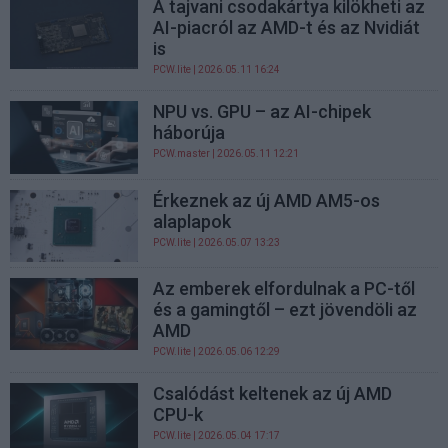
A tajvani csodakártya kilökheti az
AI-piacról az AMD-t és az Nvidiát
is
PCW.lite
| 2026.05.11 16:24
NPU vs. GPU – az AI-chipek
háborúja
PCW.master
| 2026.05.11 12:21
Érkeznek az új AMD AM5-os
alaplapok
PCW.lite
| 2026.05.07 13:23
Az emberek elfordulnak a PC-től
és a gamingtől – ezt jövendöli az
AMD
PCW.lite
| 2026.05.06 12:29
Csalódást keltenek az új AMD
CPU-k
PCW.lite
| 2026.05.04 17:17