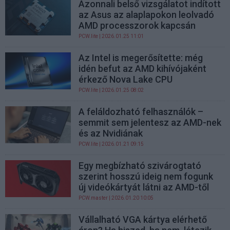
Azonnali belső vizsgálatot indított
az Asus az alaplapokon leolvadó
AMD processzorok kapcsán
PCW.lite
| 2026.01.25 11:01
Az Intel is megerősítette: még
idén befut az AMD kihívójaként
érkező Nova Lake CPU
PCW.lite
| 2026.01.25 08:02
A feláldozható felhasználók –
semmit sem jelentesz az AMD-nek
és az Nvidiának
PCW.lite
| 2026.01.21 09:15
Egy megbízható szivárogtató
szerint hosszú ideig nem fogunk
új videókártyát látni az AMD-től
PCW.master
| 2026.01.20 10:05
Vállalható VGA kártya elérhető