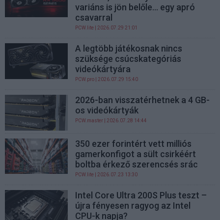
variáns is jön belőle... egy apró
csavarral
PCW.lite
| 2026.07.29 21:01
A legtöbb játékosnak nincs
szüksége csúcskategóriás
videókártyára
PCW.pro
| 2026.07.29 15:40
2026-ban visszatérhetnek a 4 GB-
os videókártyák
PCW.master
| 2026.07.28 14:44
350 ezer forintért vett milliós
gamerkonfigot a sült csirkéért
boltba érkező szerencsés srác
PCW.lite
| 2026.07.23 13:30
Intel Core Ultra 200S Plus teszt –
újra fényesen ragyog az Intel
CPU-k napja?