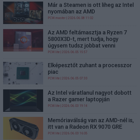
Már a Steamen is ott liheg az Intel
nyomában az AMD
PCW.master
| 2026.06.08 11:02
Az AMD feltámasztja a Ryzen 7
5800X3D-t, mert tudja, hogy
úgysem tudsz jobbat venni
PCW.lite
| 2026.06.05 15:57
Elképesztőt zuhant a processzor
piac
PCW.lite
| 2026.06.05 07:33
Az Intel váratlanul nagyot dobott
a Razer gamer laptopján
PCW.lite
| 2026.06.03 19:14
Memóriaválság van az AMD-nél is,
itt van a Radeon RX 9070 GRE
PCW.lite
| 2026.06.03 16:05