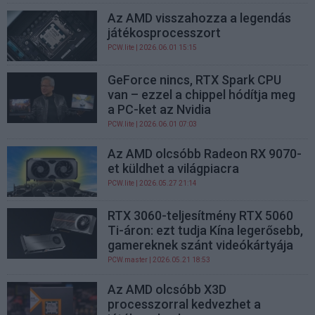
Az AMD visszahozza a legendás
játékosprocesszort
PCW.lite
| 2026.06.01 15:15
GeForce nincs, RTX Spark CPU
van – ezzel a chippel hódítja meg
a PC-ket az Nvidia
PCW.lite
| 2026.06.01 07:03
Az AMD olcsóbb Radeon RX 9070-
et küldhet a világpiacra
PCW.lite
| 2026.05.27 21:14
RTX 3060-teljesítmény RTX 5060
Ti-áron: ezt tudja Kína legerősebb,
gamereknek szánt videókártyája
PCW.master
| 2026.05.21 18:53
Az AMD olcsóbb X3D
processzorral kedvezhet a