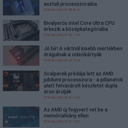
asztali processzoraiba
PCW.lite
| 2026.07.09 09:16
Bivalyerős Intel Core Ultra CPU
érkezik a középkategóriába
PCW.lite
| 2026.07.06 11:15
Jó hír! A vártnál kisebb mértékben
drágulnak a videókártyák
PCW.lite
| 2026.07.02 13:14
Scalperek prédája lett az AMD
jubilumi processzora - a pillanatok
alatt felvásárolt készletet dupla
áron árulják
PCW.lite
| 2026.06.27 21:53
Az AMD új fegyvert vet be a
memóriahiány ellen
PCW.lite
| 2026.06.27 12:41