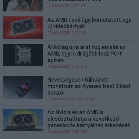
PCW.lite
| 2025.12.23 12:34
Az AMD csak úgy bemutatott egy
új videókártyát
PCW.lite
| 2025.12.20 14:04
Állítólag újra árat fog emelni az
AMD, egyre drágább lesz PC-t
építeni
PCW.lite
| 2025.12.02 19:42
Nevetségesen túlhúzott
monstrum az Ayaneo Next 2 kézi
konzol
PCW.master
| 2025.11.30 07:26
Az Nvidia és az AMD is
elcsúsztathatja a következő
generációs kártyáinak érkezését
PCW.lite
| 2025.11.28 10:37