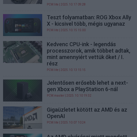
PCW.lite
| 2025.10.17 09:28
Teszt folyamatban: ROG Xbox Ally
X - kicsivel több, mégis ugyanaz
PCW.lite
| 2025.10.15 15:00
Kedvenc CPU-ink - legendás
processzorok, amik többet adtak,
mint amennyiért vettük őket / I.
rész
PCW.lite
| 2025.10.13 15:15
Jelentősen erősebb lehet a next-
gen Xbox a PlayStation 6-nál
PCW.master
| 2025.10.10 19:32
Gigaüzletet kötött az AMD és az
OpenAI
PCW.lite
| 2025.10.07 10:24
Az AMD elvárásai miatt mondott