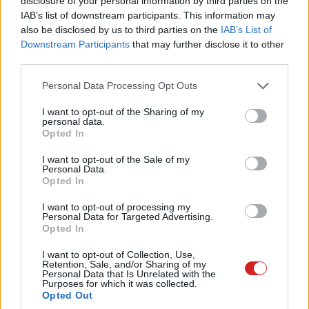
disclosure of your personal information by third parties on the
IAB’s list of downstream participants. This information may
Építkezz stabil alapokra: az ASUS
also be disclosed by us to third parties on the
IAB’s List of
lapoknál nincs mellényúlás még
Downstream Participants
that may further disclose it to other
vállalati környezetben sem
third parties.
PR cikk
| 2026.04.02 15:34
Please note that this website/app uses one or more Google
Personal Data Processing Opt Outs
Brutálisan erős Ryzen CPU-val
services and may gather and store information including but
lepte meg a PC-seket az AMD
not limited to your visit or usage behaviour. You may click to
I want to opt-out of the Sharing of my
personal data.
grant or deny consent to Google and its third-party tags to
PCW.lite
| 2026.03.26 17:30
Opted In
use your data for below specified purposes in below Google
consent section.
Szembe mentünk az árral –
I want to opt-out of the Sale of my
Personal Data.
gaming PC-t építettünk!
Opted In
PR cikk
| 2026.03.25 12:34
I want to opt-out of processing my
Personal Data for Targeted Advertising.
A PlayStation csodafegyvere az
Opted In
AMD-vel együtt készült, a
beépítése szakaszokban történik
I want to opt-out of Collection, Use,
Retention, Sale, and/or Sharing of my
PCW.master
| 2026.03.21 15:45
Personal Data that Is Unrelated with the
Purposes for which it was collected.
Megérkezett az FSR 4.1, az RX
Opted Out
9000-es széria tulajdonosai már