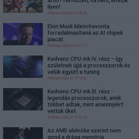
áron? Ha hiszed, ha nem, létezik
ilyen!
PCW.lite
| 2026.01.20 09:03
Elon Musk kilenchavonta
forradalmasítaná az AI chipek
piacát
PCW.lite
| 2026.01.19 17:17
Kedvenc CPU-ink IV. rész – így
születnek újjá a processzorok és
velük együtt a tuning
PCW.lite
| 2026.01.17 12:32
Kedvenc CPU-ink III. rész -
legendás processzorok, amik
többet adtak, mint amennyiért
vettük őket
PCW.lite
| 2026.01.11 15:16
Az AMD alelnöke szerint nem
gond a drága memória