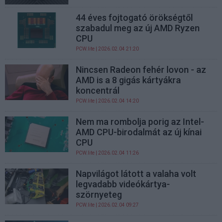
44 éves fojtogató örökségtől
szabadul meg az új AMD Ryzen
CPU
PCW.lite
| 2026.02.04 21:20
Nincsen Radeon fehér lovon - az
AMD is a 8 gigás kártyákra
koncentrál
PCW.lite
| 2026.02.04 14:20
Nem ma rombolja porig az Intel-
AMD CPU-birodalmát az új kínai
CPU
PCW.lite
| 2026.02.04 11:26
Napvilágot látott a valaha volt
legvadabb videókártya-
szörnyeteg
PCW.lite
| 2026.02.04 09:27