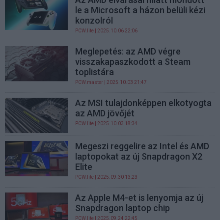
le a Microsoft a házon belüli kézi
konzolról
PCW.lite
| 2025.10.06 22:06
Meglepetés: az AMD végre
visszakapaszkodott a Steam
toplistára
PCW.master
| 2025.10.03 21:47
Az MSI tulajdonképpen elkotyogta
az AMD jövőjét
PCW.lite
| 2025.10.03 18:34
Megeszi reggelire az Intel és AMD
laptopokat az új Snapdragon X2
Elite
PCW.lite
| 2025.09.30 13:23
Az Apple M4-et is lenyomja az új
Snapdragon laptop chip
PCW.lite
| 2025.09.24 22:45