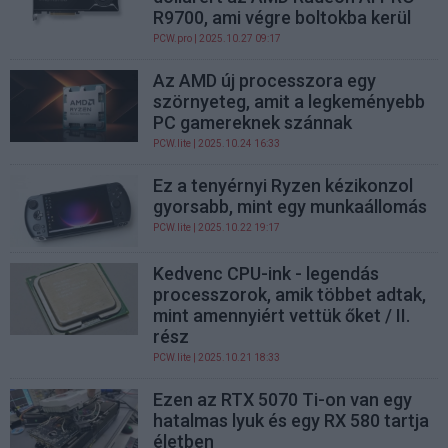
R9700, ami végre boltokba kerül
PCW.pro
| 2025.10.27 09:17
Az AMD új processzora egy
szörnyeteg, amit a legkeményebb
PC gamereknek szánnak
PCW.lite
| 2025.10.24 16:33
Ez a tenyérnyi Ryzen kézikonzol
gyorsabb, mint egy munkaállomás
PCW.lite
| 2025.10.22 19:17
Kedvenc CPU-ink - legendás
processzorok, amik többet adtak,
mint amennyiért vettük őket / II.
rész
PCW.lite
| 2025.10.21 18:33
Ezen az RTX 5070 Ti-on van egy
hatalmas lyuk és egy RX 580 tartja
életben