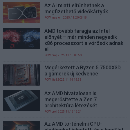
Az AI miatt eltűnhetnek a
megfizethető videókártyák
PCW.master
| 2025.11.20 08:18
AMD tovább faragja az Intel
előnyét – már minden negyedik
x86 processzort a vörösök adnak
el
PCW.pro
| 2025.11.15 08:50
Megérkezett a Ryzen 5 7500X3D,
a gamerek új kedvence
PCW.lite
| 2025.11.14 15:53
Az AMD hivatalosan is
megerősítette a Zen 7
architektúra létezését
PCW.pro
| 2025.11.13 13:24
Az AMD történelmi CPU-
eladásokat jelentett, és a lendület