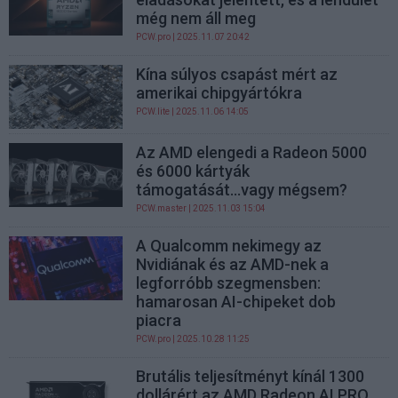
még nem áll meg
PCW.pro
| 2025.11.07 20:42
Kína súlyos csapást mért az
amerikai chipgyártókra
PCW.lite
| 2025.11.06 14:05
Az AMD elengedi a Radeon 5000
és 6000 kártyák
támogatását...vagy mégsem?
PCW.master
| 2025.11.03 15:04
A Qualcomm nekimegy az
Nvidiának és az AMD-nek a
legforróbb szegmensben:
hamarosan AI-chipeket dob
piacra
PCW.pro
| 2025.10.28 11:25
Brutális teljesítményt kínál 1300
dollárért az AMD Radeon AI PRO