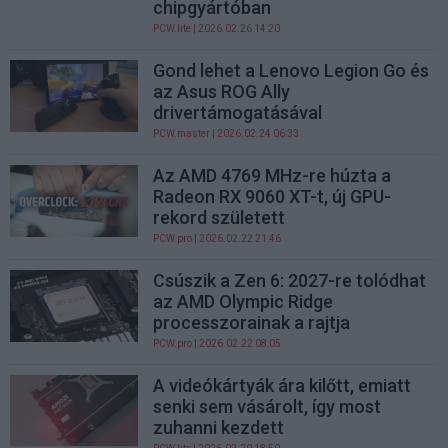
chipgyártóban
PCW.lite
| 2026.02.26 14:20
Gond lehet a Lenovo Legion Go és
az Asus ROG Ally
drivertámogatásával
PCW.master
| 2026.02.24 06:33
Az AMD 4769 MHz-re húzta a
Radeon RX 9060 XT-t, új GPU-
rekord született
PCW.pro
| 2026.02.22 21:46
Csúszik a Zen 6: 2027-re tolódhat
az AMD Olympic Ridge
processzorainak a rajtja
PCW.pro
| 2026.02.22 08:05
A videókártyák ára kilőtt, emiatt
senki sem vásárolt, így most
zuhanni kezdett