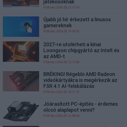
játékosoknak
PCW.lite
| 2026.05.21 10:16
Újabb jó hír érkezett a linuxos
gamereknek
PCW.lite
| 2026.05.19 06:35
2027-re utolérheti a kínai
Loongson chipgyártó az Intelt és
az AMD-t
PCW.lite
| 2026.05.15 11:28
BRÉKING! Régebbi AMD Radeon
videókártyákra is megérkezik az
FSR 4.1 AI-felskálázás
PCW.lite
| 2026.05.14 17:15
Jóárasított PC-építés - érdemes
olcsó alaplapot venni?
PCW.lite
| 2026.05.12 08:36