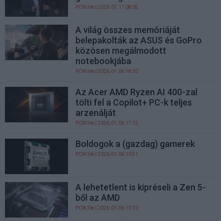
PCW.lite
| 2026.01.11 08:05
A világ összes memóriáját
belepakolták az ASUS és GoPro
közösen megálmodott
notebookjába
PCW.lite
| 2026.01.06 18:30
Az Acer AMD Ryzen AI 400-zal
tölti fel a Copilot+ PC-k teljes
arzenálját
PCW.lite
| 2026.01.06 11:15
Boldogok a (gazdag) gamerek
PCW.lite
| 2026.01.06 10:51
A lehetetlent is kipréseli a Zen 5-
ből az AMD
PCW.lite
| 2026.01.06 10:30