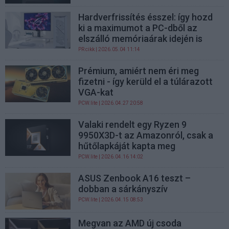
Hardverfrissítés ésszel: így hozd
ki a maximumot a PC-dből az
elszálló memóriaárak idején is
PR cikk
| 2026.05.04 11:14
Prémium, amiért nem éri meg
fizetni - így kerüld el a túlárazott
VGA-kat
PCW.lite
| 2026.04.27 20:58
Valaki rendelt egy Ryzen 9
9950X3D-t az Amazonról, csak a
hűtőlapkáját kapta meg
PCW.lite
| 2026.04.16 14:02
ASUS Zenbook A16 teszt –
dobban a sárkányszív
PCW.lite
| 2026.04.15 08:53
Megvan az AMD új csoda