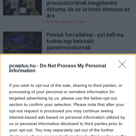
processzorának megjelenési
dátuma, de az örömöt elmossa az
ára
PCW.lite
| 2026.04.10 13:44
Pixelek forradalma - ezt kell ma
tudnia egy belevaló
gamermonitornak
PR cikk
| 2026.04.09 10:20
pcwplus.hu -
Do Not Process My Personal
Acer Aspire 14 AI – a társ, akinek
Information
mindenki örül
PR cikk
| 2026.04.06 12:02
If you wish to opt-out of the sale, sharing to third parties, or
processing of your personal or sensitive information for
Végre eljött az Intel Ryzen-
targeted advertising by us, please use the below opt-out
momentuma
section to confirm your selection. Please note that after your
PCW.lite
| 2026.04.04 14:02
opt-out request is processed you may continue seeing
interest-based ads based on personal information utilized by
192-magos AMD processzor
us or personal information disclosed to third parties prior to
bukkant fel a neten
your opt-out. You may separately opt-out of the further
PCW.lite
| 2026.04.03 11:04