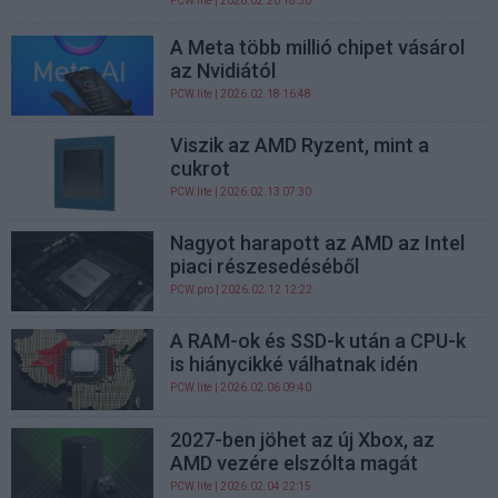
PCW.lite
| 2026.02.20 18:50
A Meta több millió chipet vásárol
az Nvidiától
PCW.lite
| 2026.02.18 16:48
Viszik az AMD Ryzent, mint a
cukrot
PCW.lite
| 2026.02.13 07:30
Nagyot harapott az AMD az Intel
piaci részesedéséből
PCW.pro
| 2026.02.12 12:22
A RAM-ok és SSD-k után a CPU-k
is hiánycikké válhatnak idén
PCW.lite
| 2026.02.06 09:40
2027-ben jöhet az új Xbox, az
AMD vezére elszólta magát
PCW.lite
| 2026.02.04 22:15