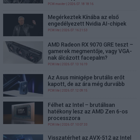
PCW.master
| 2026.07.18 18:16
Megérkeztek Kínába az első
engedélyezett Nvidia AI-chipek
PCW.lite
| 2026.07.16 21:53
AMD Radeon RX 9070 GRE teszt –
gamerek megmentője, vagy VGA-
nak álcázott facepalm?
PCW.lite
| 2026.07.13 16:19
Az Asus minigépe brutális erőt
kapott, de az ára még durvább
PCW.lite
| 2026.07.12 09:15
Félhet az Intel – brutálisan
hatékony lesz az AMD Zen 6-os
processzora
PCW.lite
| 2026.07.10 07:33
Visszatérhet az AVX-512 az Intel