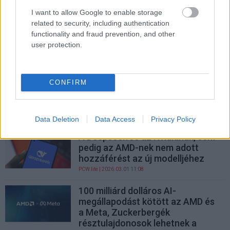
az AI segédednek
I want to allow Google to enable storage
PCW.lite
| 2026.03.14 11:10
related to security, including authentication
functionality and fraud prevention, and other
Ne add fel gamer PC-s álmaidat! A
user protection.
Radeon RX 9000-széria kihúzhat a
csávából
PR cikk
| 2026.03.12 13:25
CONFIRM
Szinte egyeduralkodó lett az
Nvidia a videokártya-piacon
PCW.master
| 2026.03.07 20:16
Data Deletion
Data Access
Privacy Policy
A Deepseek se az Nvidiának, sem
pedig az AMD-nek nem adott
hozzáférést az új modelljéhez
PCW.lite
| 2026.03.01 11:08
100 milliárd dolláros AI-
megállapodást kötött az AMD és
a Meta, Zuckerbergék
résztulajdonosok lehetnek a