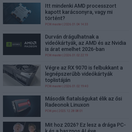
Itt mindenki AMD processzort
kapott karácsonyra, vagy mi
történt?
PCW.master
| 2026.01.04 14:33
Durván drágulhatnak a
videókártyák, az AMD és az Nvidia
is árat emelhet 2026-ban
PCW.master
| 2026.01.02 22:19
Végre az RX 9070 is felbukkant a
legnépszerűbb videókártyák
toplistáján
PCW.master
| 2026.01.02 19:40
Második fiatalságukat élik az ősi
Radeonok Linuxon
PCW.pro
| 2025.12.28 08:01
Mit hoz 2026? Ez lesz a drága PC-
k és a hasznos AI éve