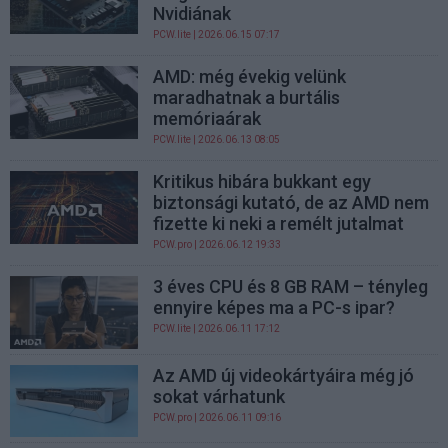
Nvidiának
PCW.lite
| 2026.06.15 07:17
AMD: még évekig velünk
maradhatnak a burtális
memóriaárak
PCW.lite
| 2026.06.13 08:05
Kritikus hibára bukkant egy
biztonsági kutató, de az AMD nem
fizette ki neki a remélt jutalmat
PCW.pro
| 2026.06.12 19:33
3 éves CPU és 8 GB RAM – tényleg
ennyire képes ma a PC-s ipar?
PCW.lite
| 2026.06.11 17:12
Az AMD új videokártyáira még jó
sokat várhatunk
PCW.pro
| 2026.06.11 09:16