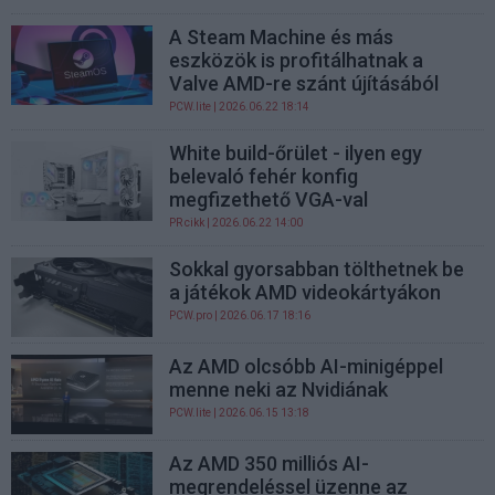
A Steam Machine és más
eszközök is profitálhatnak a
Valve AMD-re szánt újításából
PCW.lite
| 2026.06.22 18:14
White build-őrület - ilyen egy
belevaló fehér konfig
megfizethető VGA-val
PR cikk
| 2026.06.22 14:00
Sokkal gyorsabban tölthetnek be
a játékok AMD videokártyákon
PCW.pro
| 2026.06.17 18:16
Az AMD olcsóbb AI-minigéppel
menne neki az Nvidiának
PCW.lite
| 2026.06.15 13:18
Az AMD 350 milliós AI-
megrendeléssel üzenne az