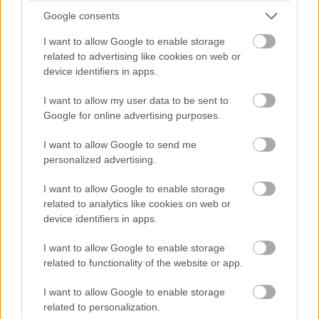
próbálgathatják is
Google consents
PCW.master
| 2026.03.21 14:13
I want to allow Google to enable storage
Az AI okozta hardverválság
related to advertising like cookies on web or
következő áldozatai a
device identifiers in apps.
processzorok lehetnek
I want to allow my user data to be sent to
PCW.lite
| 2026.03.18 18:32
Google for online advertising purposes.
Már a processzorokat is
I want to allow Google to send me
hamisítják – vigyázz, mit veszel és
personalized advertising.
kitől
PCW.lite
| 2026.03.18 15:30
I want to allow Google to enable storage
related to analytics like cookies on web or
AMD FSR Diamond az új Xboxban:
device identifiers in apps.
DLSS-verő AI-felskálázást kap az
új konzol, de mi lesz a PC-s
I want to allow Google to enable storage
Radeonokkal?
related to functionality of the website or app.
PCW.lite
| 2026.03.16 07:32
I want to allow Google to enable storage
Az AMD nagyon szeretné, ha
related to personalization.
vennél egy 1 millió forintos PC-t