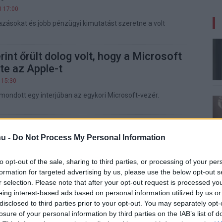
3 17:00
zásokat és jobb pénzügyi kimutatást szeretne a volt
rint őrült dolog volt, hogy a Microsoft
e az Apple-t
 15:30
mondott egy interjúban az egykori Microsoft-vezér.
t IT-jóslat
u -
Do Not Process My Personal Information
0 09:00
milliárdosok, mégis borzalmasan rosszak jövőbelátásban.
 felesleges PC-forradalom, reménytelen Apple - így látták
to opt-out of the sale, sharing to third parties, or processing of your per
formation for targeted advertising by us, please use the below opt-out s
r selection. Please note that after your opt-out request is processed y
eing interest-based ads based on personal information utilized by us or
er-nek köszönhetjük a kék halált
disclosed to third parties prior to your opt-out. You may separately opt-
 15:00
losure of your personal information by third parties on the IAB’s list of