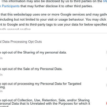
éhez fűződik a Windows egyik ikonikus hibajelensége.
. This information may also be disclosed by us to third parties on the
IA
Participants
that may further disclose it to other third parties.
 that this website/app uses one or more Google services and may gath
including but not limited to your visit or usage behaviour. You may click 
thagyta Microsoft igazgatótanácsát
 to Google and its third-party tags to use your data for below specifi
 19:31
ogle consent section.
tó bokros teendőivel indokolta a szakítást.
l Data Processing Opt Outs
o opt-out of the Sharing of my personal data.
eré lehet az LA Clippers
In
 20:08
ezérigazgatójának a bíróságon kellett kiharcolnia, hogy
o opt-out of the Sale of my Personal Data.
 kosárcsapatot.
In
to opt-out of processing my Personal Data for Targeted
ing.
metét takarítja a Microsoft
In
0:02
o opt-out of Collection, Use, Retention, Sale, and/or Sharing
 Satya Nadella leépítési akciója minden részleget érint.
ersonal Data that Is Unrelated with the Purposes for which it
lected.