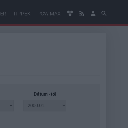
ER
TIPPEK
PCW MAX
Dátum -tól