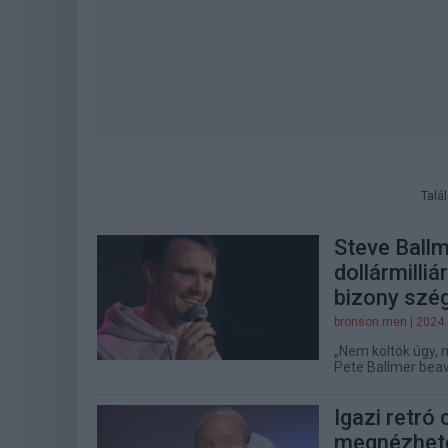
Talá
Steve Ballm
dollármilli
bizony szé
bronson.men
| 2024.
„Nem költök úgy, 
Pete Ballmer beav
Igazi retró
megnézhető