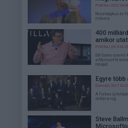
PCW.lite
| 2022.04.0
Nosztalgikus és f
műsora.
400 milliárd
amikor utat
PCW.lite
| 2019.06.2
Bill Gates szerint
a Microsofté lenn
hibáját.
Egyre több 
Életmód
| 2017.03.2
A Forbes új listáj
dollárra rúg.
Steve Ballm
Microsofto