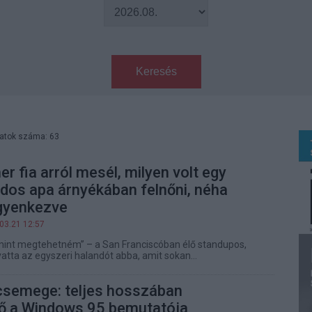
Keresés
latok száma: 63
er fia arról mesél, milyen volt egy
árdos apa árnyékában felnőni, néha
gyenkezve
03.21 12:57
mint megtehetném” – a San Franciscóban élő standupos,
atta az egyszeri halandót abba, amit sokan…
 csemege: teljes hosszában
 a Windows 95 bemutatója