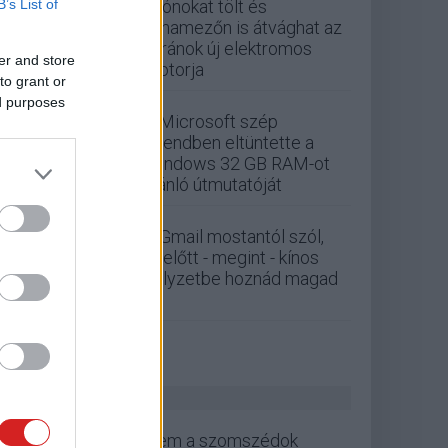
B’s List of
Drónokat tölt és
aknamezőn is átvághat az
ukránok új elektromos
er and store
motorja
to grant or
ed purposes
A Microsoft szép
csendben eltüntette a
Windows 32 GB RAM-ot
ajánló útmutatóját
A Gmail mostantól szól,
mielőtt - megint - kínos
helyzetbe hoznád magad
ZÖLD PÁLYA
Nem a szomszédok