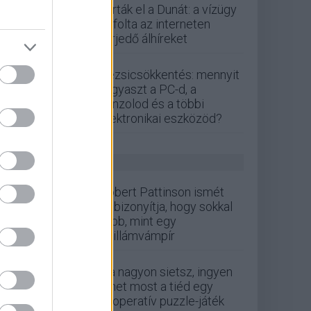
zárták el a Dunát: a vízügy
cáfolta az interneten
terjedő álhíreket
Rezsicsökkentés: mennyit
fogyaszt a PC-d, a
konzolod és a többi
elektronikai eszközöd?
GS HÍREK
Robert Pattinson ismét
bebizonyítja, hogy sokkal
több, mint egy
csillámvámpír
Ha nagyon sietsz, ingyen
lehet most a tiéd egy
kooperatív puzzle-játék