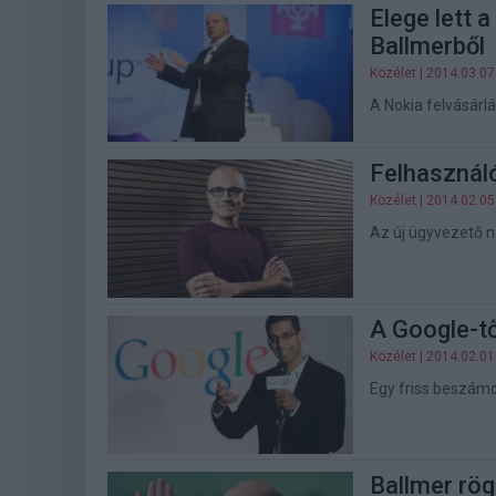
Elege lett 
Ballmerből
Közélet
| 2014.03.07
A Nokia felvásárl
Felhasznál
Közélet
| 2014.02.05
Az új ügyvezető n
A Google-tő
Közélet
| 2014.02.01
Egy friss beszámo
Ballmer rö