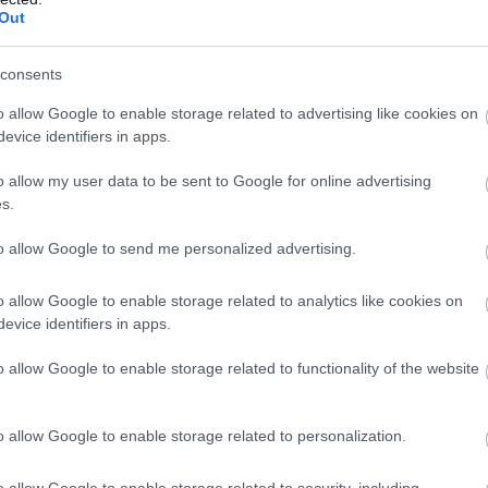
Out
gsem vásárolhatja be magát az NBA-
consents
o allow Google to enable storage related to advertising like cookies on
 17:05
evice identifiers in apps.
zérigazgatója 2 milliárd dollárt ajánlott az LA Clippersért.
k az üzlet.
o allow my user data to be sent to Google for online advertising
s.
mer és a kosárcsapat
to allow Google to send me personalized advertising.
 16:30
ezérigazgatója úgy döntött, kosárlabda csapatra költi
o allow Google to enable storage related to analytics like cookies on
evice identifiers in apps.
o allow Google to enable storage related to functionality of the website
ill Gates alól a Microsoft
 07:00
o allow Google to enable storage related to personalization.
s a legnagyobb egyéni Microsoft-részvényes.
o allow Google to enable storage related to security, including