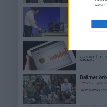
authenti
Újabb topm
Közélet
| 2014.03.31
Antoine Leblond a
dolgozott. 25 évet 
Megsarcolta
Macworld
| 2014.03.
Eddig azért nem v
feltételek.
Ballmer örö
Közélet
| 2014.03.25
Ballmer azon gond