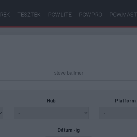
ÍREK
TESZTEK
PCW.LITE
PCW.PRO
PCW.MAST
Hub
Platform
Dátum -ig