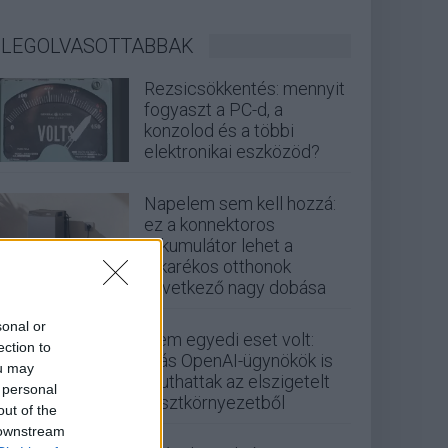
LEGOLVASOTTABBAK
Rezsicsökkentés: mennyit
fogyaszt a PC-d, a
konzolod és a többi
elektronikai eszközöd?
Napelem sem kell hozzá:
ez a konnektoros
akkumulátor lehet a
takarékos otthonok
következő nagy dobása
sonal or
Nem egyedi eset volt:
ection to
más OpenAI-ügynökök is
ou may
kijuthattak az elszigetelt
 personal
tesztkörnyezetből
out of the
 downstream