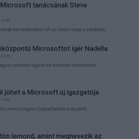
a Microsoft tanácsának Steve
 16:00
ásának kierőszakolása volt az utolsó csepp a pohárban.
óközpontú Microsoftot ígér Nadella
 07:00
agyon szeretne figyelni az emberek véleményére.
l jöhet a Microsoft új igazgatója
 17:00
ló szerint mégsem Satya Nadella a top jelölt.
gtön lemond, amint megnevezik az