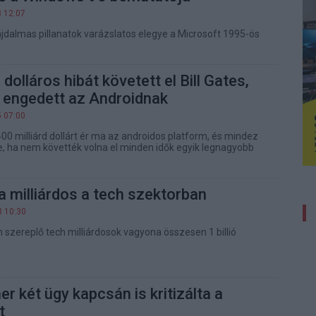
8 12:07
ájdalmas pillanatok varázslatos elegye a Microsoft 1995-ös
 dolláros hibát követett el Bill Gates,
 engedett az Androidnak
5 07:00
 400 milliárd dollárt ér ma az androidos platform, és mindez
e, ha nem követték volna el minden idők egyik legnagyobb
a milliárdos a tech szektorban
3 10:30
án szereplő tech milliárdosok vagyona összesen 1 billió
er két ügy kapcsán is kritizálta a
t